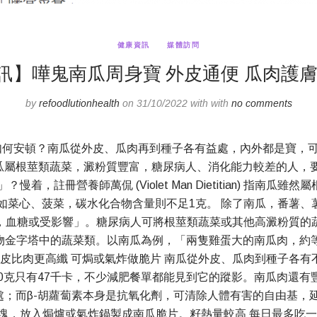
健康資訊
媒體訪問
訊】嘩鬼南瓜周身寶 外皮通便 瓜肉護膚
by
refoodlutionhealth
on 31/10/2022 with with
no comments
過後如何安頓？南瓜從外皮、瓜肉再到種子各有益處，內外都是寶
瓜屬根莖類蔬菜，澱粉質豐富，糖尿病人、消化能力較差的人，要
，註冊營養師萬侃 (Violet Man Dietitian) 指
葉菜如菜心、菠菜，碳水化合物含量則不足1克。 除了南瓜，番薯
，血糖或受影響」。糖尿病人可將根莖類蔬菜或其他高澱粉質的
物金字塔中的蔬菜類。以南瓜為例，「兩隻雞蛋大的南瓜肉，約等
比肉更高纖 可焗或氣炸做脆片 南瓜從外皮、瓜肉到種子各有不同益
0克只有47千卡，不少減肥餐單都能見到它的蹤影。南瓜肉還有
處；而β-胡蘿蔔素本身是抗氧化劑，可清除人體有害的自由基，
塊，放入焗爐或氣炸鍋製成南瓜脆片。籽熱量較高 每日最多吃一