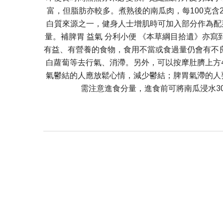
富，但脂肪亦較多。煮熟後的南瓜肉，每100克含2.
白質來源之一，健身人士增肌時可加入部分作為配
量。補脾胃 益氣 分利小便 《本草綱目拾遺》亦
有益、有營養的食物，食用不當或食過量仍會有不
白蘿蔔等去行氣、消滯。另外，可以按摩肚臍上方
氣鬱結的人應放鬆心情，減少鬱結；脾胃氣滯的人
需注意進食分量，進食前可將南瓜浸水3