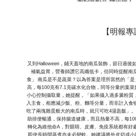
【明報專
又到Halloween，鋪天蓋地的南瓜裝飾，節日
補氣益胃，營養師讚它高纖低卡，但同時提醒南
食」 南瓜是不是蔬菜？以為答案是理所當然的「是」？慢着
高，每100克有7.1克碳水化合物，同等分量的
小心控制攝取量，她提醒，「如果攝入過多澱粉質
入主食，相應減少飯、粉、麵等分量，而非計入食
吃了兩塊雞蛋般大的南瓜時，就只可吃4湯匙飯」。皮
助排便暢通，保持腸道健康，而且熱量不高，每10
轉化為維他命A，對眼睛、皮膚、免疫系統都有好
即使長時間蒸煮亦未必變軟。她建議將外皮切成小