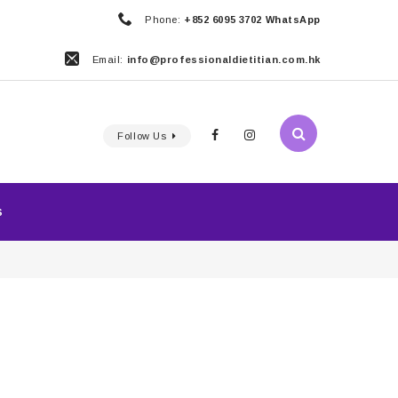
Phone:
+852 6095 3702 WhatsApp
Email:
info@professionaldietitian.com.hk
Follow Us
S