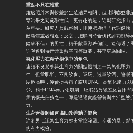
重點不只在體重
雖然肥胖常與較差的生殖結果相關，但此關聯並非絕
育結果之間關聯性低；更有趣的是，近期研究指出
為重要。研究人員觀察到，即使肥胖但「代謝健康
健康體重者相近；反之，肥胖同時合併代謝功能障
健康不佳）的男性，精子數量顯著偏低。這傳遞了
許與達到特定體重數字同等重要，甚至更為關鍵。
氧化壓力在精子損傷中的角色
連結不良營養與生育力的關鍵機制之一為氧化壓力
生，但當肥胖、不良飲食、吸菸、過量飲酒、睡眠
度過高時，便會損害精子膜與DNA。高氧化壓力與
少、精子DNA碎片化加劇、胚胎品質變差及著床率
我的優先任務之一，即是透過實證營養與生活型態
力。
生育營養師如何協助改善精子健康
許多男性認為生育力超出掌控範圍。幸運的是，營
的有力機會。