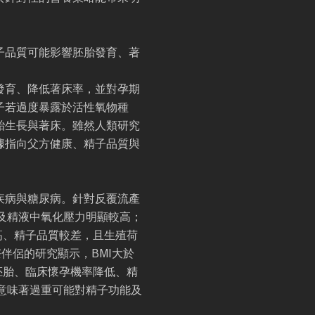
子品質可能影響胚胎發育、著
發育、降低著床率，並對孕期
子若過度暴露於活性氧物種
胎生長與著床。雖然人類研究
據指向父方健康、精子品質與
疾病與糖尿病。針對反覆流產
及精液中氧化壓力明顯較高；
高、精子品質較差，且生殖荷
伴侶的研究顯示，BMI大於
質胚胎、臨床懷孕機率降低、精
意味著過重可能對精子功能及