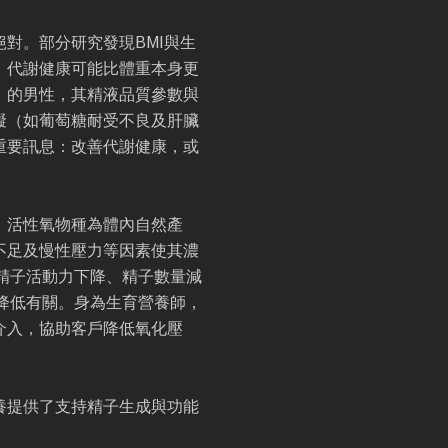
對。部分研究發現BMI與生
，代謝健康可能比體重本身更
」的男性，其精液品質參數與
礙（如葡萄糖耐受不良及肝臟
重要訊息：改善代謝健康，或
。活性氧物種為體內自然產
不足及慢性壓力等因素使其濃
精子活動力下降、精子數量減
降低有關。身為生育營養師，
介入，協助客戶降低氧化壓
養提供了支持精子生成與功能