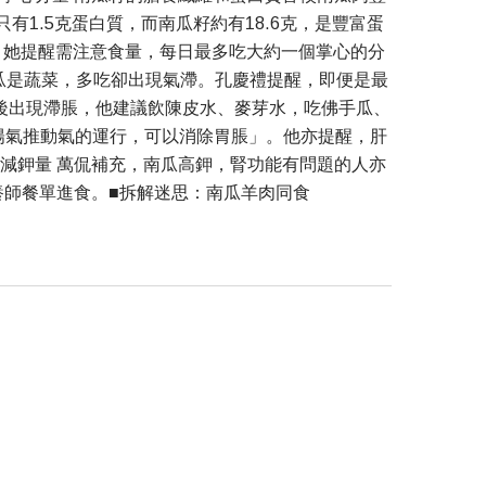
只有1.5克蛋白質，而南瓜籽約有18.6克，是豐富蛋
，她提醒需注意食量，每日最多吃大約一個掌心的分
南瓜是蔬菜，多吃卻出現氣滯。孔慶禮提醒，即便是最
後出現滯脹，他建議飲陳皮水、麥芽水，吃佛手瓜、
陽氣推動氣的運行，可以消除胃脹」。他亦提醒，肝
減鉀量 萬侃補充，南瓜高鉀，腎功能有問題的人亦
養師餐單進食。■拆解迷思：南瓜羊肉同食