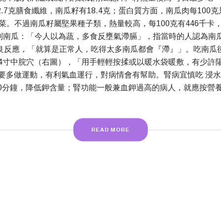
7克膳食纖維，南瓜籽有18.4克；蛋白質方面，南瓜肉每100克
菜。不過南瓜籽屬堅果種子類，熱量較高，每100克有446千卡
寫到南瓜：「今人以為蔬，多食反壅氣滯膈」，指當時的人認為
良反應，「就算是正常人，吃得太多南瓜都會『滯』」。吃南瓜
4寸中脘穴（右圖），「用手輕輕按揉或以暖水袋暖敷，有少許
要多做運動，有利氣血運行，對病情會有幫助。腎病宜慎吃 浸水
0分鐘，降低鉀含量；腎功能一般兼血鉀過高的病人，就應按營
READ MORE