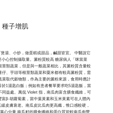
 種子增肌
，可煲湯、小炒，做蛋糕或甜品，鹹甜皆宜。 中醫說它
小心控制攝取量。澱粉質較高 糖尿病人「咪當菜
南瓜雖然屬根莖類蔬菜，但是與一般蔬菜相比，其澱粉質含量較
、薯仔、芋頭等根莖類蔬菜和粟米都有較高澱粉質，需
蔬菜取代穀物類，作為主要的澱粉來源，食用時應計
於1湯匙白飯；例如有患者餐單要求吃5湯匙飯，當
處。萬侃 Violet 指，南瓜肉富含膳食纖維，可
豐富β-胡蘿蔔素，當中葉黃素和玉米黃素可在人體內
延緩皮膚衰老。南瓜皮比瓜肉更高纖，惟口感較硬，
掌心分量 南瓜籽的膳食纖維和蛋白質皆較南瓜肉豐