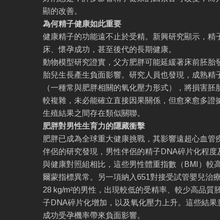
顯的改善。
為何精子健康如此重要
健康精子的功能遠不止於受精。新興研究顯示，精
床、懷孕成功，甚至後代的長期健康。
動物模型研究證實，父方肥胖可能延緩著床前胚胎
胎兒生長產生負面影響。研究人員也發現，成熟精
（一種常與肥胖相關的氧化壓力形式），將損害胚
較複雜，未必能確立直接因果關係，但愈來愈多證
生殖結果之間存在類似關聯。
肥胖對男性生育力的隱藏衝擊
肥胖已成為全球重大健康挑戰，其影響遠超心血管
伴侶的研究發現，男性伴侶的精子DNA碎片化程度
與健康對照組相比，這些男性體重指數（BMI）較
爾蒙指標異常。另一項納入651對接受試管嬰兒治療
28 kg/m²的男性，出現較低的受精率、較少高品
子DNA碎片化增加，以及氧化壓力上升。這些結果
成功受孕機率帶來負面影響。