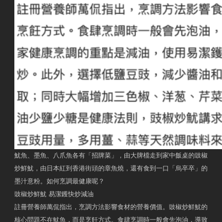
魷魚、墨魚、八爪魚各有「招牌菜」，由大牌檔走到家中飯桌的豉椒
炒鮮魷，由日本紅到香港街頭的章魚燒，還有食到一口「烏卒卒」的
墨汁意粉。如何烹調最健康呢？
豉椒炒鮮魷 易潔鑊快炒減油
註冊營養師萬侃指出，烹調方法影響食材的營養價值。豉椒炒鮮魷的
核心問題不在魷魚，而是烹飪方式。食肆烹調時一般會先泡油，導致