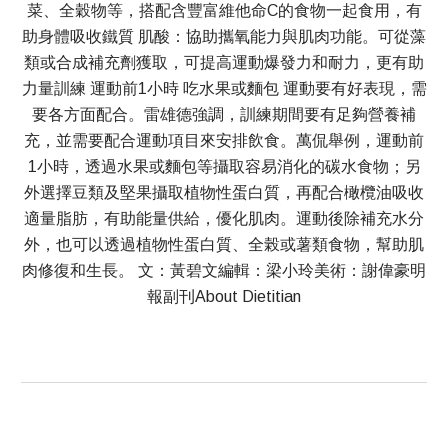
菜、全穀物等，搭配含豐富維他命C的食物一起食用，有
助身體吸收鐵質 肌酸：協助攜氧能力與肌肉功能。可從藻
類或合成補充劑獲取，可提高運動爆發力和耐力，更有助
力量訓練 運動前1小時 吃水果或麵包 運動要有好表現，需
要各方面配合。雷雄德強調，訓練期間要有足夠營養補
充，並需要配合運動項目來安排飲食。萬侃舉例，運動前
1小時，透過水果或麵包等攝取容易消化的碳水食物；另
外選擇豆類及堅果攝取植物性蛋白質，再配合橄欖油吸收
適量脂肪，有助能量供給，優化肌肉。運動後除補充水分
外，也可以透過植物性蛋白質、全榖或薯類食物，幫助肌
肉修復和生長。 文：黃碧文編輯：梁小玲美術：謝偉豪明
報副刊About Dietitian