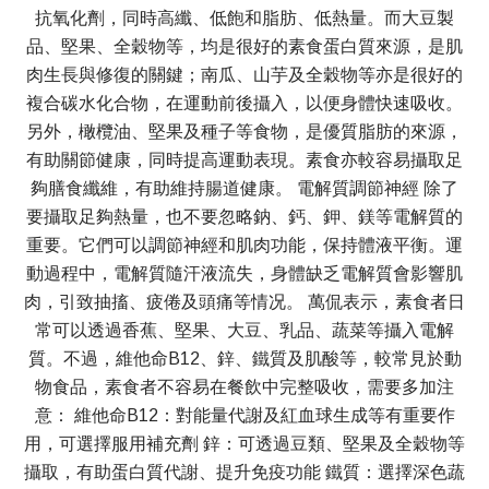
抗氧化劑，同時高纖、低飽和脂肪、低熱量。而大豆製
品、堅果、全穀物等，均是很好的素食蛋白質來源，是肌
肉生長與修復的關鍵；南瓜、山芋及全穀物等亦是很好的
複合碳水化合物，在運動前後攝入，以便身體快速吸收。
另外，橄欖油、堅果及種子等食物，是優質脂肪的來源，
有助關節健康，同時提高運動表現。素食亦較容易攝取足
夠膳食纖維，有助維持腸道健康。 電解質調節神經 除了
要攝取足夠熱量，也不要忽略鈉、鈣、鉀、鎂等電解質的
重要。它們可以調節神經和肌肉功能，保持體液平衡。運
動過程中，電解質隨汗液流失，身體缺乏電解質會影響肌
肉，引致抽搐、疲倦及頭痛等情况。 萬侃表示，素食者日
常可以透過香蕉、堅果、大豆、乳品、蔬菜等攝入電解
質。不過，維他命B12、鋅、鐵質及肌酸等，較常見於動
物食品，素食者不容易在餐飲中完整吸收，需要多加注
意： 維他命B12：對能量代謝及紅血球生成等有重要作
用，可選擇服用補充劑 鋅：可透過豆類、堅果及全穀物等
攝取，有助蛋白質代謝、提升免疫功能 鐵質：選擇深色蔬