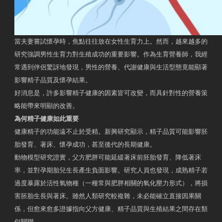
當夫妻嘗試懷孕時，焦點往往放在女性生育力上。然而，越來越多的
研究強調男性生育力對生殖成功的重要影響。作為生育營養師，我經
常遇到伴侶驚訝地發現，男性的營養、代謝健康與生活型態竟能顯著
影響精子品質及懷孕結果。
好消息是，許多影響精子健康的因素皆可改變，而具針對性的營養策
略能帶來明顯的改善。
為何精子健康如此重要
健康精子的功能遠不止於受精。新興研究顯示，精子品質可能影響胚
胎發育、著床、懷孕成功，甚至後代的長期健康。
動物模型研究證實，父方肥胖可能延緩著床前胚胎發育、降低著床
率，並對孕期胎兒生長產生負面影響。研究人員也發現，成熟精子若
過度暴露於活性氧物種（一種常與肥胖相關的氧化壓力形式），將損
害胚胎生長與著床。雖然人類研究較複雜，未必能確立直接因果關
係，但愈來愈多證據指向父方健康、精子品質與生殖結果之間存在類
似關聯。