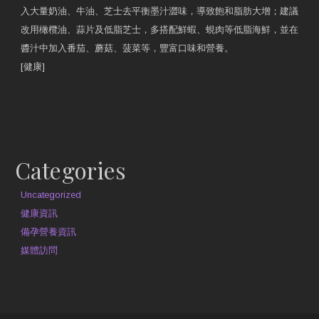
入大量奶油、牛油、芝士去平衡墨汁澀味，導致飽和脂肪大增；建議
改用橄欖油、蒜片及低脂芝士，多搭配鮮蝦、蜆肉等低脂海鮮，並在
醬汁中加入番茄、蘑菇、菠菜等，豐富口味和營養。
[健康]
原文網址
約見營養師
Categories
Uncategorized
健康資訊
備孕營養資訊
媒體訪問