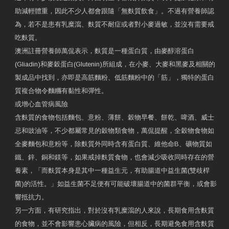
助減輕體重，因此不少人都會跟隨「無麩質飲食」。不過有營養師認
為，若不是患有乳糜瀉、麩質不耐症或者對小麥過敏，並沒有需要戒
吃麩質。
澳洲註冊營養師萬侃表示，麩質是一種蛋白質，由麥醇溶蛋白
(Gliadin)和麥穀蛋白(Glutenin)所組成，在小麥、大麥和黑麥及相關的
製成品中找到，亦即是高筋麵粉、低筋麵粉中的「筋」，獨特的蛋白
質複合物令麵糰有黏性和彈性。
或增心血管病風險
含麩質的食物包括麵包、意粉、薄餅、穀物早餐、餅乾、啤酒、威士
忌和豉油等，不少都屬常見的穀物類食物，萬侃提醒，全穀物食物如
全麥麵包和意粉等，除麩質外同時含有蛋白質、維他命B、礦物質如
鐵、鋅、銅和鎂等，如果戒掉麩質食物，也會減少吸收同時存在的營
養素，「而麩質本身是其中一種益生元，有助腸道中益生菌(雙歧桿
菌)的活性。」如益生菌不足便有可能破壞腸道中的菌群平衡，或會影
響抵抗力。
另一方面，有研究指出，對於沒有乳糜瀉的人來說，長期食用含麩質
的食物，並不會影響患心臟病的風險，但相反，長期避免食用含麩質