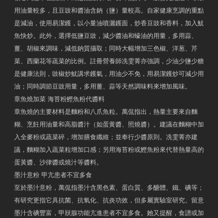
用油量較多，且豆豉和醬油含鈉（鹽）量較高。自家健康烹調的重點
是減油，使用易潔鑊，以小量油噴灑鑊面，炒香豆豉和香料，加入魷
魚快炒。此外，選擇低鹽豆豉，減少醬油和蠔油的用量，多用蒜、
薑、胡椒來調味，減低鈉質攝取；同時大幅增加三色椒、洋葱、芹
菜、西蘭花等蔬菜的比例。註冊營養師冼雯菁亦強調，少油少鹽少糖
是健康法則，豉椒炒魷講求鑊氣，用油少不免，用易潔鑊炒可減少用
油；同時調節豆豉用量，多用薑、蒜等天然調味料來增加風味。
章魚燒加菜 海苔粉鰹魚粉代醬料
章魚燒的主要材料是麵粉和八爪魚粒。萬侃指出，熱量主要來自麵
糊、烹飪用油量和高脂醬汁（如蛋黄醬、照燒醬）。建議在麵糊中加
入全麥粉或蔬菜碎，增加膳食纖維；並奉行少醬原則。冼雯菁亦建
議，麵糊加入蔬菜粒增加口感；另用海苔粉或鰹魚粉來代替熱量高的
蛋黃醬、沙律醬或燒汁等醬料。
墨汁意粉 甲亢患者不宜多食
至於墨汁意粉，萬侃指墨汁含黑色素、蛋白質、多醣體、鐵、碘等；
有研究更指它具抗菌、抗氧化、抗炎功效，但多屬實驗室研究。留意
墨汁含碘豐富，甲狀腺功能亢進患者不宜多食。她又提醒，食譜或加