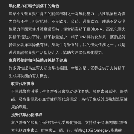
氧化壓力在精子損傷中的角色
連結不良營養與生育力的關鍵機制之一為氧化壓力。活性氧物種為體
內自然產生，但當肥胖、不良飲食、吸菸、過量飲酒、睡眠不足及慢
性壓力等因素使其濃度過高時，便會損害精子膜與DNA。高氧化壓力
與精子活動力下降、精子數量減少、精子DNA碎片化加劇、胚胎品質
變差及著床率降低有關。身為生育營養師，我的優先任務之一，即是
透過實證營養與生活型態介入，協助客戶降低氧化壓力。
生育營養師如何協助改善精子健康
許多男性認為生育力超出掌控範圍。幸運的是，營養提供了支持精子
生成與功能的有力機會。
改善代謝健康
不單純聚焦減重，生育營養師會協助優化血糖、胰島素敏感性、肝功
能、發炎指標及心血管健康等代謝標記，為精子生成與成熟創造更健
康的環境。
提升抗氧化物攝取
富含營養的飲食可保護精子免受氧化損傷。支持精子健康的關鍵營養
素包括維生素C、維生素E、硒、鋅、輔酶Q10及Omega-3脂肪酸，