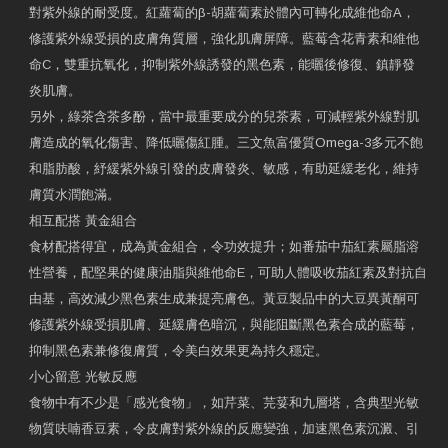
對紫外線的耐受度。紅蘿蔔的β-胡蘿蔔素於體內可轉化成維他命A，
修護紫外線受損的皮膚角質層，強化肌膚屏障。藍莓含花青素和維他
命C，雙重抗氧化，抑制紫外線誘發的黑色素，能曬後修復、鎮靜發
炎肌膚。
另外，綠茶含茶多酚，當中最重要成分的兒茶素，可減輕紫外線對肌
膚造成的氧化傷害、降低曬傷紅腫。三文魚富優質Omega-3多元不飽
和脂肪酸，紓緩紫外線引發的皮膚發炎、敏感，有助延緩老化，維持
膚質水潤飽滿。
相互配搭 黃金組合
食材配搭得宜，成為黃金組合，令功效提升；如番茄中茄紅素屬脂溶
性營養，配堅果的健康油脂與維他命E，可助人體吸收茄紅素及對抗自
由基，高效減少黑色素生成兼提亮膚色。黃豆製品中的大豆異黃酮可
修護紫外線受損肌膚、延緩膚色暗沉，與能阻斷黑色素合成的藍莓，
抑制黑色素兼修復膚質，令美白效果更為持久穩定。
小心留意 光敏反應
食物中有不少是「感光食物」，如芹菜、芫荽和九層塔，含典型光敏
物質呋喃香豆素，令皮膚對紫外線的反應變強，加速黑色素沉澱、引