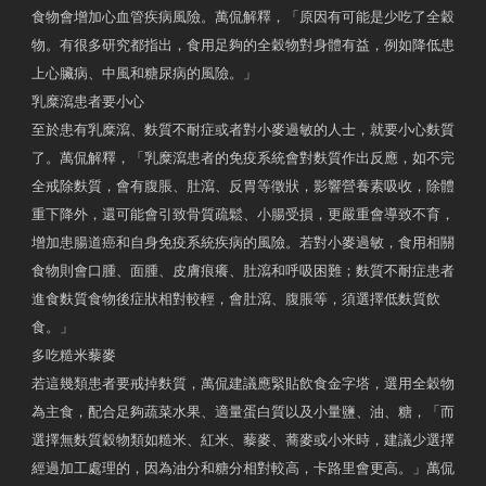
食物會增加心血管疾病風險。萬侃解釋，「原因有可能是少吃了全穀
物。有很多研究都指出，食用足夠的全穀物對身體有益，例如降低患
上心臟病、中風和糖尿病的風險。」
乳糜瀉患者要小心
至於患有乳糜瀉、麩質不耐症或者對小麥過敏的人士，就要小心麩質
了。萬侃解釋，「乳糜瀉患者的免疫系統會對麩質作出反應，如不完
全戒除麩質，會有腹脹、肚瀉、反胃等徵狀，影響營養素吸收，除體
重下降外，還可能會引致骨質疏鬆、小腸受損，更嚴重會導致不育，
增加患腸道癌和自身免疫系統疾病的風險。若對小麥過敏，食用相關
食物則會口腫、面腫、皮膚痕癢、肚瀉和呼吸困難；麩質不耐症患者
進食麩質食物後症狀相對較輕，會肚瀉、腹脹等，須選擇低麩質飲
食。」
多吃糙米藜麥
若這幾類患者要戒掉麩質，萬侃建議應緊貼飲食金字塔，選用全穀物
為主食，配合足夠蔬菜水果、適量蛋白質以及小量鹽、油、糖，「而
選擇無麩質穀物類如糙米、紅米、藜麥、蕎麥或小米時，建議少選擇
經過加工處理的，因為油分和糖分相對較高，卡路里會更高。」萬侃