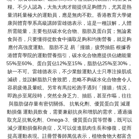
糧。不少人認為，大魚大肉才能提供足夠體力，尤其是熱
量消耗量極大的運動員，應是無肉不歡。香港教育大學健
康與體育學系高級講師雷雄德表示，這是一種誤解，人體
所需能量，主要包括碳水化合物、脂肪及蛋白質；無論素
食與否，只要懂得從飲食中攝取足夠和均衡營養，就足夠
應付高強度運動。 脂肪不足 易「撞牆」疲勞抽筋 根據香
港體育學院的運動營養指引，碳水化合物應提供佔總能量
55%至60%、蛋白質佔12%至15%，脂肪佔25%至30%，
缺一不可。雷雄德表示，不少業餘運動人士只專注操肌或
減磅，並誤解脂肪只會致肥，忽略不夠碳水化合物會令人
容易疲倦及暈眩。另常有馬拉松跑手遇到「撞牆」情况，
即跑步至尾段時，突然全身乏力、抽筋，甚至作嘔，往往
與脂肪儲存量有密切關係。 抗氧化劑、優質蛋白質 減運
動損傷 運動員飲食，需要兼顧抗炎和增肌的需求，通過攝
取充足抗氧化劑、Omega-3、優質蛋白質等營養，既可以
減少運動損傷和炎症，又可以促進肌肉生長和修復，從而
提高運動表現。註冊營養師萬侃表示，植物食物大都富含