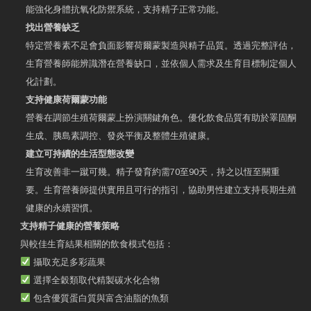
能強化身體抗氧化防禦系統，支持精子正常功能。
找出營養缺乏
特定營養素不足會負面影響荷爾蒙製造與精子品質。透過完整評估，
生育營養師能辨識潛在營養缺口，並依個人需求及生育目標制定個人
化計劃。
支持健康荷爾蒙功能
營養在調節生殖荷爾蒙上扮演關鍵角色。優化飲食品質有助於睪固酮
生成、胰島素調控、發炎平衡及整體生殖健康。
建立可持續的生活型態改變
生育改善非一蹴可幾。精子發育約需70至90天，持之以恆至關重
要。生育營養師提供實用且可行的指引，協助男性建立支持長期生殖
健康的永續習慣。
支持精子健康的營養策略
與較佳生育結果相關的飲食模式包括：
攝取充足多彩蔬果
選擇全穀類取代精製碳水化合物
包含優質蛋白質與富含油脂的魚類