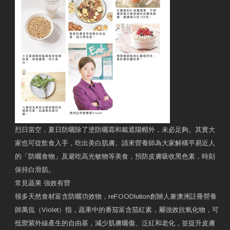
烈日當空，夏日防曬除了塗防曬霜和戴遮陽帽外，未必足夠。其實大
家也可從飲食入手，吃出美白肌膚。請來營養師為大家解構平易近人
的「防曬食物」及避吃高光敏物等美食，預防皮膚吸收黑色素，時刻
保持白滑肌。
常見蔬果 強效有營
很多天然食材富含防曬功效物，reFOODlution創辧人兼澳洲註冊營養
師萬侃（Violet）指，蔬果中的番茄富含茄紅素，屬強效抗氧化物，可
抵禦紫外線產生的自由基，減少肌膚曬傷、泛紅和老化，並提升皮膚