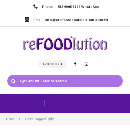
Phone:
+852 6095 3702 WhatsApp
Email:
info@professionaldietitian.com.hk
Follow Us
Home
Posts Tagged "攝取"