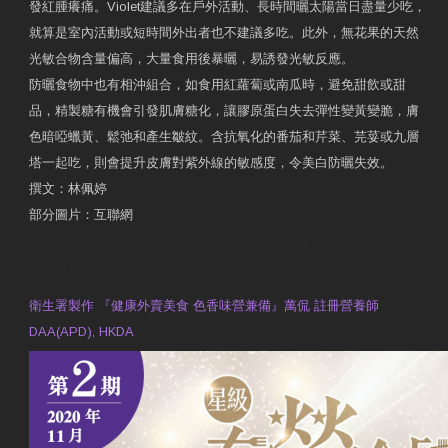
發紅腫癢痛。Violet建議多在戶外活動、長時間曬太陽當日盡量少吃，
就算是室內活動或短時間外出者也不建議多吃。此外，無花果的天然
光敏合物含量偏高，大量食用後暴曬，易誘發光敏反應。
防曬食物中也有相沖組合，如食用紅蘿蔔或南瓜時，避免甜飲或甜
品，精製糖有機會引發肌膚糖化，讓膠原蛋白失去彈性變黃變脆，膚
色暗啞蠟黃、鬆弛和產生皺紋。含抗氧化的番茄和芹菜、芫荽或九層
塔一起吃，則會提升皮膚對紫外線的敏感度，令美白防曬失效。
撰文：林佩婷
部分圖片：互聯網
原文網址：天然食材 吃出防曬美肌 | 東方日報 | 副刊
Contact Us
衛生署製作 『健康外賣美食 色香味營兼備』萬侃 註冊營養師
DAA(APD), HKDA