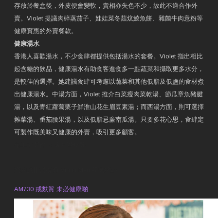
存放於餐盒後，外皮便會變軟，賣相亦失色不少，故此不適合作外
賣。Violet 提議肉碎蒸茄子、娃娃菜冬菇炆鯪魚餅、雜菌牛肉意粉等
健康實惠的外賣餐款。
健康湯水
香港人喜歡湯水，不少食肆都提供包括湯水的套餐。Violet 指出相比
起含糖的飲品，健康湯水有助食客進食多一點蔬菜和攝取更多水分，
是較佳的選擇。她建議食肆可考慮以蔬菜和其他低脂及低鹽的食材煮
出健康湯水。中湯方面，Violet 推介白菜瘦肉菜乾湯、節瓜章魚豬腱
湯，以及青紅蘿蔔栗子鮮淮山花生眉豆素湯；而西湯方面，則可選擇
雜菜湯、番茄腰果湯，以及低脂忌廉南瓜湯。只要多花心思，食肆定
可製作既美味又健康的外賣，吸引更多顧客。
衛生署製作 星級有營食肆
預約註冊營養師 Violet Man
專業範疇
AM730 戒麩質 未必健康啲