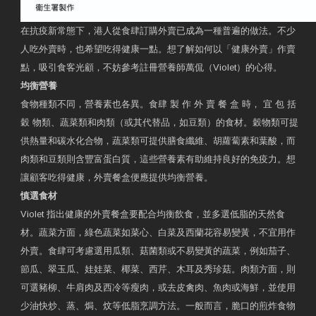
在抗疫新常態下，港人從食肆訂購外賣已成為一種普遍的做法。不少
人吃外賣時，也希望吃得健康一點。想了解如何以「健康外賣」作賣
點，吸引食客光顧，不妨參考註冊營養師萬侃（Violet）的心得。
均衡營養
食物種類不同，營養素也各異。食肆 製 作 外 賣 餐 盒 時， 宜 包 括
穀 物類、蔬菜類和肉類（或其代替品，如豆類）的食材。穀物類可提
供熱量和碳水化合物，蔬菜類可提供膳食纖維、胡蘿蔔素和葉酸，而
肉類和豆類則含豐富蛋白質，這些營養素有助維持良好的免疫力。想
讓顧客吃得健康，外賣餐盒便應提供均衡營養。
慎選食材
Violet 指出健康的外賣餐盒要配合均衡飲食，並多選低脂的天然食
材。蔬菜方面，綠色蔬菜如菜心、白菜及西蘭花容易變黃，不宜用作
外賣。食肆可考慮選用瓜類、菇菌類或不易變黃的蔬菜，例如茄子、
節瓜、翠玉瓜、娃娃菜、椰菜、西芹、木耳及秀珍菇。肉類方面，則
可選豬柳、牛肩肉及西冷等瘦肉，或去皮禽肉、魚肉或海鮮，並使用
少油快炒、蒸、焗、炆等低脂烹調方法。一般而言，脆口的煎炸食物