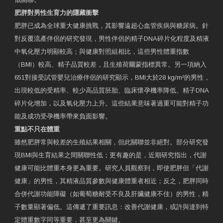
肥胖對男性生育力的隱藏衝擊
肥胖已成為全球重大健康挑戰，其影響遠超心血管疾病與糖尿病。針
對反覆流產伴侶的研究發現，男性伴侶的精子DNA碎片化程度及精液
中氧化壓力明顯較高；與健康對照組相比，這些男性體重指數
（BMI）較高、精子品質較差，且生殖荷爾蒙指標異常。另一項納入
651對接受試管嬰兒治療伴侶的研究顯示，BMI大於28 kg/m²的男性，
出現較低的受精率、較少高品質胚胎、臨床懷孕機率降低、精子DNA
碎片化增加，以及氧化壓力上升。這些結果意味著過重可能對精子功
能及成功受孕機率帶來負面影響。
重點不只在體重
雖然肥胖常與較差的生殖結果相關，但此關聯並非絕對。部分研究發
現BMI與生育結果之間關聯性低；更有趣的是，近期研究指出，代謝
健康可能比體重本身更為重要。研究人員觀察到，即使肥胖但「代謝
健康」的男性，其精液品質參數與健康體重者相近；反之，肥胖同時
合併代謝功能障礙（如葡萄糖耐受不良及肝臟健康不佳）的男性，精
子數量顯著偏低。這傳遞了重要訊息：改善代謝健康，或許與達到特
定體重數字同等重要，甚至更為關鍵。