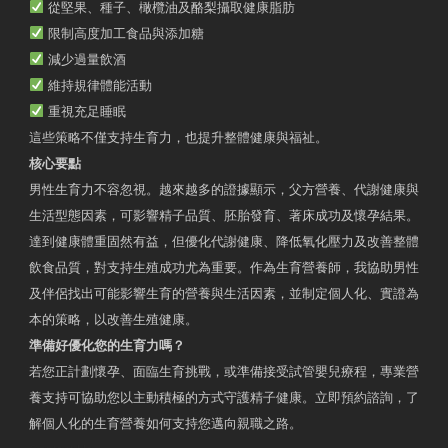
從堅果、種子、橄欖油及酪梨攝取健康脂肪
限制高度加工食品與添加糖
減少過量飲酒
維持規律體能活動
重視充足睡眠
這些策略不僅支持生育力，也提升整體健康與福祉。
核心要點
男性生育力不容忽視。越來越多的證據顯示，父方營養、代謝健康與
生活型態因素，可影響精子品質、胚胎發育、著床成功及懷孕結果。
達到健康體重固然有益，但優化代謝健康、降低氧化壓力及改善整體
飲食品質，對支持生殖成功尤為重要。作為生育營養師，我協助男性
及伴侶找出可能影響生育的營養與生活因素，並制定個人化、實證為
本的策略，以改善生殖健康。
準備好優化您的生育力嗎？
若您正計劃懷孕、面臨生育挑戰，或準備接受試管嬰兒療程，專業營
養支持可協助您以主動積極的方式守護精子健康。立即預約諮詢，了
解個人化的生育營養如何支持您邁向親職之路。