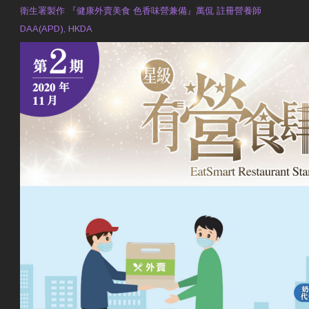
衛生署製作 『健康外賣美食 色香味營兼備』萬侃 註冊營養師
DAA(APD), HKDA