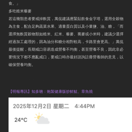
食。」
多吃糙米藜麥
若這幾類患者要戒掉麩質，萬侃建議應緊貼飲食金字塔，選用全穀物
為主食，配合足夠蔬菜水果、適量蛋白質以及小量鹽、油、糖，「而
選擇無麩質穀物類如糙米、紅米、藜麥、蕎麥或小米時，建議少選擇
經過加工處理的，因為油分和糖分相對較高，卡路里會更高。」萬侃
最後提醒，長期戒口容易造成營養不均衡，甚至營養不良，因此非必
要情況下都不應亂戒口，要戒口時亦最好諮詢註冊營養師的意見，以
確保營養均衡。
AM730
執業註冊營養師 Violet Man
【明報專訊】知多啲：炮製健康版炒鮮魷、章魚燒