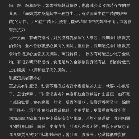
鐵、鋅、銅和鎂等，如果戒掉麩質食物，也會減少吸收同時存在的營
養素，「而麩質本身是其中一種益生元，有助腸道中益生菌(雙歧桿
菌)的活性。」如益生菌不足便有可能破壞腸道中的菌群平衡，或會影
響抵抗力。
另一方面，有研究指出，對於沒有乳糜瀉的人來說，長期食用含麩質
的食物，並不會影響患心臟病的風險，但相反，長期避免食用含麩質
食物會增加心血管疾病風險。萬侃解釋，「原因有可能是少吃了全穀
物。有很多研究都指出，食用足夠的全穀物對身體有益，例如降低患
上心臟病、中風和糖尿病的風險。」
乳糜瀉患者要小心
至於患有乳糜瀉、麩質不耐症或者對小麥過敏的人士，就要小心麩質
了。萬侃解釋，「乳糜瀉患者的免疫系統會對麩質作出反應，如不完
全戒除麩質，會有腹脹、肚瀉、反胃等徵狀，影響營養素吸收，除體
重下降外，還可能會引致骨質疏鬆、小腸受損，更嚴重會導致不育，
增加患腸道癌和自身免疫系統疾病的風險。若對小麥過敏，食用相關
食物則會口腫、面腫、皮膚痕癢、肚瀉和呼吸困難；麩質不耐症患者
進食麩質食物後症狀相對較輕，會肚瀉、腹脹等，須選擇低麩質飲