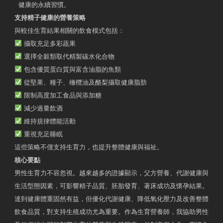
健康的永續習慣。
支持精子健康的營養策略
與較佳生育結果相關的飲食模式包括：
攝取充足多彩蔬果
選擇全穀類取代精製碳水化合物
包含優質蛋白質與富含油脂的魚類
從堅果、種子、橄欖油及酪梨攝取健康脂肪
限制高度加工食品與添加糖
減少過量飲酒
維持規律體能活動
重視充足睡眠
這些策略不僅支持生育力，也提升整體健康與福祉。
核心要點
男性生育力不容忽視。越來越多的證據顯示，父方營養、代謝健康與
生活型態因素，可影響精子品質、胚胎發育、著床成功及懷孕結果。
達到健康體重固然有益，但優化代謝健康、降低氧化壓力及改善整體
飲食品質，對支持生殖成功尤為重要。作為生育營養師，我協助男性