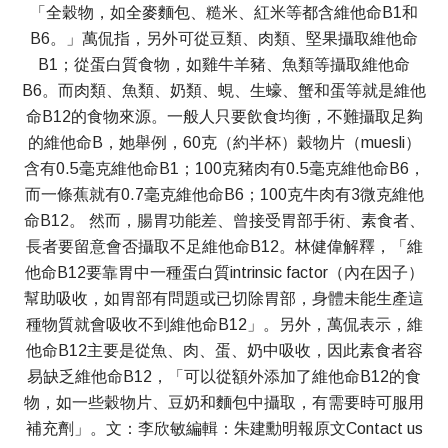
「全穀物，如全麥麵包、糙米、紅米等都含維他命B1和
B6。」萬侃指，另外可從豆類、肉類、堅果攝取維他命
B1；從蛋白質食物，如雞牛羊豬、魚類等攝取維他命
B6。而肉類、魚類、奶類、蜆、生蠔、蟹和蛋等就是維他
命B12的食物來源。一般人只要飲食均衡，不難攝取足夠
的維他命B，她舉例，60克（約半杯）穀物片（muesli）
含有0.5毫克維他命B1；100克豬肉有0.5毫克維他命B6，
而一條蕉就有0.7毫克維他命B6；100克牛肉有3微克維他
命B12。 然而，腸胃功能差、曾接受胃部手術、素食者、
長者要留意會否攝取不足維他命B12。林健偉解釋，「維
他命B12要靠胃中一種蛋白質intrinsic factor（內在因子）
幫助吸收，如胃部有問題或已切除胃部，身體未能生產這
種物質就會吸收不到維他命B12」。另外，萬侃表示，維
他命B12主要是從魚、肉、蛋、奶中吸收，因此素食者容
易缺乏維他命B12，「可以從額外添加了維他命B12的食
物，如一些穀物片、豆奶和麵包中攝取，有需要時可服用
補充劑」。文：李欣敏編輯：朱建勳明報原文Contact us