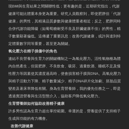
現BMI與生育結果之間關聯性低；更有趣的是，近期研究指出，代謝
健康可能比體重本身更為重要。研究人員觀察到，即使肥胖但「代謝
健康」的男性，其精液品質參數與健康體重者相近；反之，肥胖同時
合併代謝功能障礙（如葡萄糖耐受不良及肝臟健康不佳）的男性，精
子數量顯著偏低。這傳遞了重要訊息：改善代謝健康，或許與達到特
定體重數字同等重要，甚至更為關鍵。
氧化壓力在精子損傷中的角色
連結不良營養與生育力的關鍵機制之一為氧化壓力。活性氧物種為體
內自然產生，但當肥胖、不良飲食、吸菸、過量飲酒、睡眠不足及慢
性壓力等因素使其濃度過高時，便會損害精子膜與DNA。高氧化壓力
與精子活動力下降、精子數量減少、精子DNA碎片化加劇、胚胎品質
變差及著床率降低有關。身為生育營養師，我的優先任務之一，即是
透過實證營養與生活型態介入，協助客戶降低氧化壓力。
生育營養師如何協助改善精子健康
許多男性認為生育力超出掌控範圍。幸運的是，營養提供了支持精子
生成與功能的有力機會。
改善代謝健康