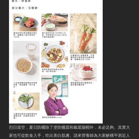
烈日當空，夏日防曬除了塗防曬霜和戴遮陽帽外，未必足夠。其實大
家也可從飲食入手，吃出美白肌膚。請來營養師為大家解構平易近人