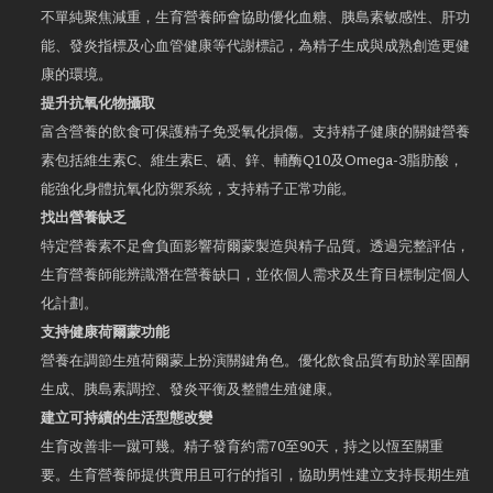
不單純聚焦減重，生育營養師會協助優化血糖、胰島素敏感性、肝功
能、發炎指標及心血管健康等代謝標記，為精子生成與成熟創造更健
康的環境。
提升抗氧化物攝取
富含營養的飲食可保護精子免受氧化損傷。支持精子健康的關鍵營養
素包括維生素C、維生素E、硒、鋅、輔酶Q10及Omega-3脂肪酸，
能強化身體抗氧化防禦系統，支持精子正常功能。
找出營養缺乏
特定營養素不足會負面影響荷爾蒙製造與精子品質。透過完整評估，
生育營養師能辨識潛在營養缺口，並依個人需求及生育目標制定個人
化計劃。
支持健康荷爾蒙功能
營養在調節生殖荷爾蒙上扮演關鍵角色。優化飲食品質有助於睪固酮
生成、胰島素調控、發炎平衡及整體生殖健康。
建立可持續的生活型態改變
生育改善非一蹴可幾。精子發育約需70至90天，持之以恆至關重
要。生育營養師提供實用且可行的指引，協助男性建立支持長期生殖