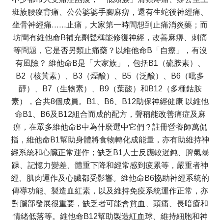
班族腰痠背痛、公公婆婆手腳麻痹，還有生蛇後神經痛、
坐骨神經痛……止痛，大家第一時間想到止痛消炎藥；而
坊間有維他命B補充劑聲稱能修復神經，改善麻痹、刺痛
等問題，它是否另類止痛藥？以維他命B「自療」，有沒
有風險？ 維他命B是「大家族」，包括B1（硫胺素）、
B2（核黃素）、B3（煙酸）、B5（泛酸）、B6（吡多
醇）、B7（生物素）、B9（葉酸）和B12（多種鈷胺
素），合共8個成員。B1、B6、B12助保神經健康 以維他
命B1、B6及B12組合而成的配方，聲稱能改善痛症及麻
痹，在眾多維他命B中為什麼選中它們？註冊營養師萬侃
指，維他命B1幫助身體將食物轉化成能量，亦有助維持神
經系統和心臟正常運作；缺乏B1人士反應較遲鈍、脾氣暴
躁、記憶力變差、體重下降和經常感到疲累等，嚴重者神
經、肌肉運作及心臟都受影響。維他命B6協助神經系統的
傳導功能、製造血紅素，以及維持免疫系統運作正常，亦
對腦部發展很重要，缺乏者可能會貧血、頭痛、長暗瘡和
情緒低落等。維他命B12幫助製造紅血球、維持細胞和神