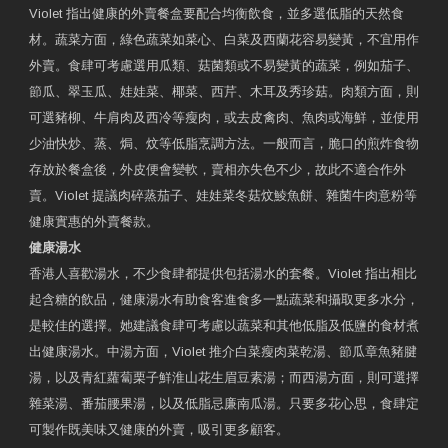
Violet 指出健康的外賣餐盒要配合均衡飲食，並多選低脂的天然食
材。蔬菜方面，綠色蔬菜如菜心、白菜及西蘭花容易變黃，不宜用作
外賣。食肆可考慮選用瓜類、菇菌類或不易變黃的蔬菜，例如茄子、
節瓜、翠玉瓜、娃娃菜、椰菜、西芹、木耳及秀珍菇。肉類方面，則
可選豬柳、牛肩肉及西冷等瘦肉，或去皮禽肉、魚肉或海鮮，並使用
少油快炒、蒸、焗、炆等低脂烹調方法。一般而言，脆口的煎炸食物
存放於餐盒後，外皮便會變軟，賣相亦失色不少，故此不適合作外
賣。Violet 提議肉碎蒸茄子、娃娃菜冬菇炆鯪魚餅、雜菌牛肉意粉等
健康實惠的外賣餐款。
健康湯水
香港人喜歡湯水，不少食肆都提供包括湯水的套餐。Violet 指出相比
起含糖的飲品，健康湯水有助食客進食多一點蔬菜和攝取更多水分，
是較佳的選擇。她建議食肆可考慮以蔬菜和其他低脂及低鹽的食材煮
出健康湯水。中湯方面，Violet 推介白菜瘦肉菜乾湯、節瓜章魚豬腱
湯，以及青紅蘿蔔栗子鮮淮山花生眉豆素湯；而西湯方面，則可選擇
雜菜湯、番茄腰果湯，以及低脂忌廉南瓜湯。只要多花心思，食肆定
可製作既美味又健康的外賣，吸引更多顧客。