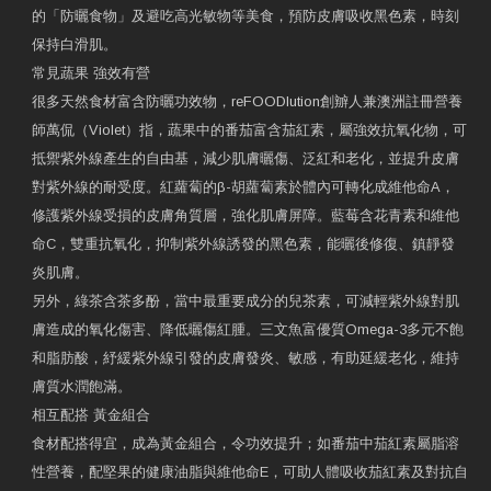
的「防曬食物」及避吃高光敏物等美食，預防皮膚吸收黑色素，時刻
保持白滑肌。
常見蔬果 強效有營
很多天然食材富含防曬功效物，reFOODlution創辧人兼澳洲註冊營養
師萬侃（Violet）指，蔬果中的番茄富含茄紅素，屬強效抗氧化物，可
抵禦紫外線產生的自由基，減少肌膚曬傷、泛紅和老化，並提升皮膚
對紫外線的耐受度。紅蘿蔔的β-胡蘿蔔素於體內可轉化成維他命A，
修護紫外線受損的皮膚角質層，強化肌膚屏障。藍莓含花青素和維他
命C，雙重抗氧化，抑制紫外線誘發的黑色素，能曬後修復、鎮靜發
炎肌膚。
另外，綠茶含茶多酚，當中最重要成分的兒茶素，可減輕紫外線對肌
膚造成的氧化傷害、降低曬傷紅腫。三文魚富優質Omega-3多元不飽
和脂肪酸，紓緩紫外線引發的皮膚發炎、敏感，有助延緩老化，維持
膚質水潤飽滿。
相互配搭 黃金組合
食材配搭得宜，成為黃金組合，令功效提升；如番茄中茄紅素屬脂溶
性營養，配堅果的健康油脂與維他命E，可助人體吸收茄紅素及對抗自