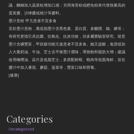
議，麵糊加入蔬菜粒增加口感；另用海苔粉或鰹魚粉來代替熱量高的
蛋黃醬、沙律醬或燒汁等醬料。
墨汁意粉 甲亢患者不宜多食
至於墨汁意粉，萬侃指墨汁含黑色素、蛋白質、多醣體、鐵、碘等；
有研究更指它具抗菌、抗氧化、抗炎功效，但多屬實驗室研究。留意
墨汁含碘豐富，甲狀腺功能亢進患者不宜多食。她又提醒，食譜或加
入大量奶油、牛油、芝士去平衡墨汁澀味，導致飽和脂肪大增；建議
改用橄欖油、蒜片及低脂芝士，多搭配鮮蝦、蜆肉等低脂海鮮，並在
醬汁中加入番茄、蘑菇、菠菜等，豐富口味和營養。
[健康]
原文網址
約見營養師
Categories
Uncategorized