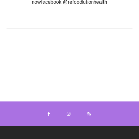
nowfacebook @refoodlutionhealth