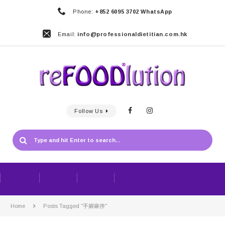
Phone:
+852 6095 3702 WhatsApp
Email:
info@professionaldietitian.com.hk
Follow Us
Home
Posts Tagged "手腳麻痹"