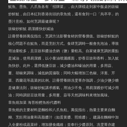
魷魚、墨魚、八爪魚各有「招牌菜」，由大牌檔走到家中飯桌的豉椒
炒鮮魷，由日本紅到香港街頭的章魚燒，還有食到一口「烏卒卒」的
墨汁意粉。如何烹調最健康呢？
豉椒炒鮮魷 易潔鑊快炒減油
註冊營養師萬侃指出，烹調方法影響食材的營養價值。豉椒炒鮮魷的
核心問題不在魷魚，而是烹飪方式。食肆烹調時一般會先泡油，導致
用油量較多，且豆豉和醬油含鈉（鹽）量較高。自家健康烹調的重點
是減油，使用易潔鑊，以小量油噴灑鑊面，炒香豆豉和香料，加入魷
魚快炒。此外，選擇低鹽豆豉，減少醬油和蠔油的用量，多用蒜、
薑、胡椒來調味，減低鈉質攝取；同時大幅增加三色椒、洋葱、芹
菜、西蘭花等蔬菜的比例。註冊營養師冼雯菁亦強調，少油少鹽少糖
是健康法則，豉椒炒魷講求鑊氣，用油少不免，用易潔鑊炒可減少用
油；同時調節豆豉用量，多用薑、蒜等天然調味料來增加風味。
章魚燒加菜 海苔粉鰹魚粉代醬料
章魚燒的主要材料是麵粉和八爪魚粒。萬侃指出，熱量主要來自麵
糊、烹飪用油量和高脂醬汁（如蛋黄醬、照燒醬）。建議在麵糊中加
入全麥粉或蔬菜碎，增加膳食纖維；並奉行少醬原則。冼雯菁亦建