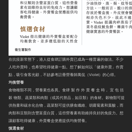
在抗疫新常態下，港人從食肆訂購外賣已成為一種普遍的做法。不少
人吃外賣時，也希望吃得健康一點。想了解如何以「健康外賣」作賣
點，吸引食客光顧，不妨參考註冊營養師萬侃（Violet）的心得。
均衡營養
食物種類不同，營養素也各異。食肆 製 作 外 賣 餐 盒 時， 宜 包 括
穀 物類、蔬菜類和肉類（或其代替品，如豆類）的食材。穀物類可提
供熱量和碳水化合物，蔬菜類可提供膳食纖維、胡蘿蔔素和葉酸，而
肉類和豆類則含豐富蛋白質，這些營養素有助維持良好的免疫力。想
讓顧客吃得健康，外賣餐盒便應提供均衡營養。
慎選食材