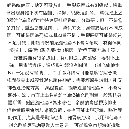
經系統健康，缺乏可致貧血、手腳麻痹或有刺痛感，嚴重
會出現身體平衡有困難、抑鬱、思緒混亂等。 萬侃指上述
3種維他命B都對維持健康神經系統十分重要，但「不是愈
多愈好，重點是要足夠」。 萬侃補充，身體痛症有不同成
因，可能是因為勞損或肌肉量不足，手腳麻痹可能是鎂質
不足引致，此類情况補充維他命B不會有幫助。林健偉同
樣指出，痛症出現先要找出原因，對症下藥方為上策，
「頸梗膊痛有很多原因，有可能是肌肉繃緊、姿勢不正
確、用電話過多，這些跟神經沒有關係，（補充維他命
B）一定沒有幫助」。而手腳麻痹有可能是腕管綜合徵、
椎間盤突出或腰骨退化壓住神經，需要經醫生診斷才能安
排合適治療方案。 萬侃提醒，攝取過量維他命B，不會有
額外功效，市面上出售的維他命B補充劑劑量一般遠超身
體所需，雖然維他命B為水溶性，多餘的會從尿液排出，
但過量服用會增加腎臟負荷，亦有可能出現頭暈、嘔吐等
副作用。尤其是長期病患者，如腎病患者，服用維他命B
補充劑前應諮詢專業人士意見。 可從穀物肉類海鮮攝取