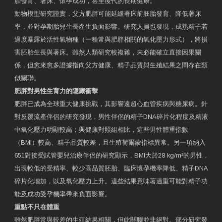
胎發育、著床、懷孕成功，甚至後代的長期健康。
動物模型研究證實，父方肥胖可能延緩著床前胚胎發育、降低著床
率，並對孕期胎兒生長產生負面影響。研究人員也發現，成熟精子若
過度暴露於活性氧物種（一種常與肥胖相關的氧化壓力形式），將損
害胚胎生長與著床。雖然人類研究較複雜，未必能確立直接因果關
係，但愈來愈多證據指向父方健康、精子品質與生殖結果之間存在類
似關聯。
肥胖對男性生育力的隱藏衝擊
肥胖已成為全球重大健康挑戰，其影響遠超心血管疾病與糖尿病。針
對反覆流產伴侶的研究發現，男性伴侶的精子DNA碎片化程度及精液
中氧化壓力明顯較高；與健康對照組相比，這些男性體重指數
（BMI）較高、精子品質較差，且生殖荷爾蒙指標異常。另一項納入
651對接受試管嬰兒治療伴侶的研究顯示，BMI大於28 kg/m²的男性，
出現較低的受精率、較少高品質胚胎、臨床懷孕機率降低、精子DNA
碎片化增加，以及氧化壓力上升。這些結果意味著過重可能對精子功
能及成功受孕機率帶來負面影響。
重點不只在體重
雖然肥胖常與較差的生殖結果相關，但此關聯並非絕對。部分研究發