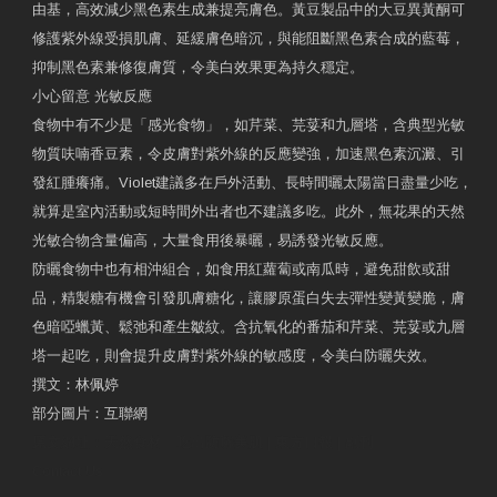
由基，高效減少黑色素生成兼提亮膚色。黃豆製品中的大豆異黃酮可
修護紫外線受損肌膚、延緩膚色暗沉，與能阻斷黑色素合成的藍莓，
抑制黑色素兼修復膚質，令美白效果更為持久穩定。
小心留意 光敏反應
食物中有不少是「感光食物」，如芹菜、芫荽和九層塔，含典型光敏
物質呋喃香豆素，令皮膚對紫外線的反應變強，加速黑色素沉澱、引
發紅腫癢痛。Violet建議多在戶外活動、長時間曬太陽當日盡量少吃，
就算是室內活動或短時間外出者也不建議多吃。此外，無花果的天然
光敏合物含量偏高，大量食用後暴曬，易誘發光敏反應。
防曬食物中也有相沖組合，如食用紅蘿蔔或南瓜時，避免甜飲或甜
品，精製糖有機會引發肌膚糖化，讓膠原蛋白失去彈性變黃變脆，膚
色暗啞蠟黃、鬆弛和產生皺紋。含抗氧化的番茄和芹菜、芫荽或九層
塔一起吃，則會提升皮膚對紫外線的敏感度，令美白防曬失效。
撰文：林佩婷
部分圖片：互聯網
原文網址：天然食材 吃出防曬美肌 | 東方日報 | 副刊
Contact Us