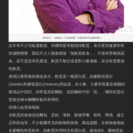
近年有不少頂級運動員、外國明星等都戒掉麩質，表示更加健康和有
助減輕體重，因此不少人都會跟隨「無麩質飲食」。不過有營養師認
為，若不是患有乳糜瀉、麩質不耐症或者對小麥過敏，並沒有需要戒
吃麩質。
澳洲註冊營養師萬侃表示，麩質是一種蛋白質，由麥醇溶蛋白
(Gliadin)和麥穀蛋白(Glutenin)所組成，在小麥、大麥和黑麥及相關的
製成品中找到，亦即是高筋麵粉、低筋麵粉中的「筋」，獨特的蛋白
質複合物令麵糰有黏性和彈性。
或增心血管病風險
含麩質的食物包括麵包、意粉、薄餅、穀物早餐、餅乾、啤酒、威士
忌和豉油等，不少都屬常見的穀物類食物，萬侃提醒，全穀物食物如
全麥麵包和意粉等，除麩質外同時含有蛋白質、維他命B、礦物質如