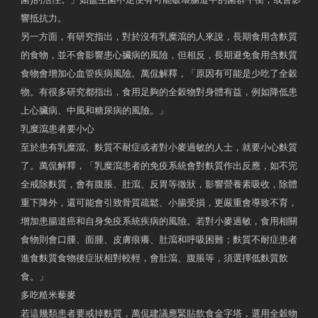
響抵抗力。
另一方面，有研究指出，對於沒有乳糜瀉的人來說，長期食用含麩質
的食物，並不會影響患心臟病的風險，但相反，長期避免食用含麩質
食物會增加心血管疾病風險。萬侃解釋，「原因有可能是少吃了全穀
物。有很多研究都指出，食用足夠的全穀物對身體有益，例如降低患
上心臟病、中風和糖尿病的風險。」
乳糜瀉患者要小心
至於患有乳糜瀉、麩質不耐症或者對小麥過敏的人士，就要小心麩質
了。萬侃解釋，「乳糜瀉患者的免疫系統會對麩質作出反應，如不完
全戒除麩質，會有腹脹、肚瀉、反胃等徵狀，影響營養素吸收，除體
重下降外，還可能會引致骨質疏鬆、小腸受損，更嚴重會導致不育，
增加患腸道癌和自身免疫系統疾病的風險。若對小麥過敏，食用相關
食物則會口腫、面腫、皮膚痕癢、肚瀉和呼吸困難；麩質不耐症患者
進食麩質食物後症狀相對較輕，會肚瀉、腹脹等，須選擇低麩質飲
食。」
多吃糙米藜麥
若這幾類患者要戒掉麩質，萬侃建議應緊貼飲食金字塔，選用全穀物