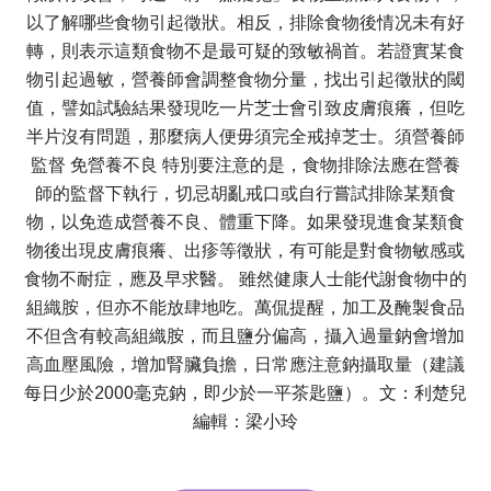
以了解哪些食物引起徵狀。相反，排除食物後情况未有好
轉，則表示這類食物不是最可疑的致敏禍首。若證實某食
物引起過敏，營養師會調整食物分量，找出引起徵狀的閾
值，譬如試驗結果發現吃一片芝士會引致皮膚痕癢，但吃
半片沒有問題，那麼病人便毋須完全戒掉芝士。須營養師
監督 免營養不良 特別要注意的是，食物排除法應在營養
師的監督下執行，切忌胡亂戒口或自行嘗試排除某類食
物，以免造成營養不良、體重下降。如果發現進食某類食
物後出現皮膚痕癢、出疹等徵狀，有可能是對食物敏感或
食物不耐症，應及早求醫。 雖然健康人士能代謝食物中的
組織胺，但亦不能放肆地吃。萬侃提醒，加工及醃製食品
不但含有較高組織胺，而且鹽分偏高，攝入過量鈉會增加
高血壓風險，增加腎臟負擔，日常應注意鈉攝取量（建議
每日少於2000毫克鈉，即少於一平茶匙鹽）。文：利楚兒
編輯：梁小玲