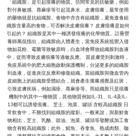
「組織胺」是引起痕癢的物質。坊間常見的抗敏藥，例如
對付鼻敏感、蕁麻疹等引起流鼻水、皮膚痕癢，最常使用
的藥物就是抗組織胺。食物中亦含有組織胺，避免進食組
織胺含量高的食物，可否解決皮膚痕癢？ 皮膚痕癢是如何
引起的？ 組織胺是其中一種誘發痕癢的化學物質。註冊營
養師萬侃指出，組織胺由人體產生，當免疫系統抵禦入侵
物如花粉、霉菌等致敏原時，白血球會釋放組織胺到血液
中，從而導致皮膚痕癢等過敏反應。 當皮膚受到刺激時，
免疫系統中的肥大細胞啟動保護機制，分泌更多的組織胺
到血液，促進炎症反應和修復組織。當組織胺與微血管內
皮細胞上的組織胺受體結合，就會產生瘙癢感覺及紅斑，
引致皮膚疾病，例如濕疹、蕁麻疹等。而組織胺只是痕癢
機制中的其中一種物質，其他物質例如IL-31、IL-4及IL-
13都可以誘發痕癢。 芝士、泡菜、罐頭 含較高組織胺 日
常飲食中，不難找到組織胺的蹤影。一般來說，與新鮮食
物相比，芝士、乳酪、豉油、泡菜、罐頭等發酵或加工食
物含有較高組織胺；此外，鯖魚、吞拿魚、熟成肉類、咖