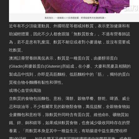
近年有不少頂級運動員、外國明星等都戒掉麩質，表示更加健康和有
助減輕體重，因此不少人都會跟隨「無麩質飲食」。不過有營養師認
為，若不是患有乳糜瀉、麩質不耐症或者對小麥過敏，並沒有需要戒
吃麩質。
澳洲註冊營養師萬侃表示，麩質是一種蛋白質，由麥醇溶蛋白
(Gliadin)和麥穀蛋白(Glutenin)所組成，在小麥、大麥和黑麥及相關的
製成品中找到，亦即是高筋麵粉、低筋麵粉中的「筋」，獨特的蛋白
質複合物令麵糰有黏性和彈性。
或增心血管病風險
含麩質的食物包括麵包、意粉、薄餅、穀物早餐、餅乾、啤酒、威士
忌和豉油等，不少都屬常見的穀物類食物，萬侃提醒，全穀物食物如
全麥麵包和意粉等，除麩質外同時含有蛋白質、維他命B、礦物質如
鐵、鋅、銅和鎂等，如果戒掉麩質食物，也會減少吸收同時存在的營
養素，「而麩質本身是其中一種益生元，有助腸道中益生菌(雙歧桿
菌)的活性。」如益生菌不足便有可能破壞腸道中的菌群平衡，或會影