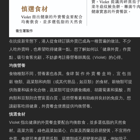
在抗疫新常態下，港人從食肆訂購外賣已成為一種普遍的做法。不少
人吃外賣時，也希望吃得健康一點。想了解如何以「健康外賣」作賣
點，吸引食客光顧，不妨參考註冊營養師萬侃（Violet）的心得。
均衡營養
食物種類不同，營養素也各異。食肆 製 作 外 賣 餐 盒 時， 宜 包 括
穀 物類、蔬菜類和肉類（或其代替品，如豆類）的食材。穀物類可提
供熱量和碳水化合物，蔬菜類可提供膳食纖維、胡蘿蔔素和葉酸，而
肉類和豆類則含豐富蛋白質，這些營養素有助維持良好的免疫力。想
讓顧客吃得健康，外賣餐盒便應提供均衡營養。
慎選食材
Violet 指出健康的外賣餐盒要配合均衡飲食，並多選低脂的天然食
材。蔬菜方面，綠色蔬菜如菜心、白菜及西蘭花容易變黃，不宜用作
外賣。食肆可考慮選用瓜類、菇菌類或不易變黃的蔬菜，例如茄子、