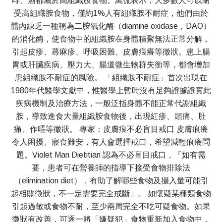
啡、酒都屬於高組織胺食物。萬侃表示，大多數人可以耐
受高組織胺食物，僅約1%人有組織胺不耐症，他們由於
體內缺乏一種稱為二胺氧化酶（diamine oxidase，DAO）
的消化酶，使食物中的組織胺在身體積聚無法正常分解，
引起皮疹、蕁麻疹、呼吸困難、皮膚痕癢等徵狀。患上腸
胃或肝臟疾病、壓力大、腸道微生物群失衡等，都會增加
患組織胺不耐症的風險。 「組織胺不耐症」首次出現在
1980年代醫學文獻中，惟醫學上暫時沒有足夠證據證實此
疾病機制及治療方法，一般泛指身體不能正常代謝組織
胺，導致進食大量組織胺食物後，出現紅疹、頭痛、肚
痛、作嘔等徵狀。 專家：皮膚痕不必盲目戒口 皮膚痕癢
令人困擾、寢食難安，有人會選擇戒口，希望減輕痕癢問
題。Violet Man Dietitian 認為不必盲目戒口，「如有需
要，患者可在營養師的指導下接受食物排除法
（elimination diet），有助了解哪些食物及攝入量可能引
起相關徵狀，不一定需要完全戒斷」。 如懷疑某種類食物
引起過敏或食物不耐，至少兩周完全不吃可疑食物。如果
徵狀有改善，可逐一將「嫌疑犯」食物重新加入食物中，