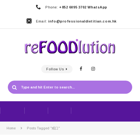
Phone:
+852 6095 3702 WhatsApp
Email:
info@professionaldietitian.com.hk
Follow Us
Home
Posts Tagged "戒口"