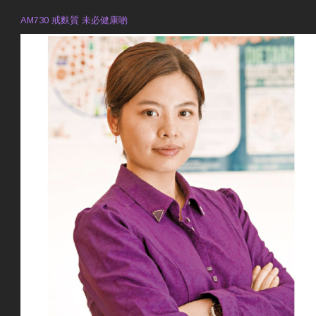
AM730 戒麩質 未必健康啲