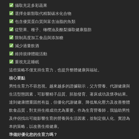
攝取充足多彩蔬果
選擇全穀類取代精製碳水化合物
包含優質蛋白質與富含油脂的魚類
從堅果、種子、橄欖油及酪梨攝取健康脂肪
限制高度加工食品與添加糖
減少過量飲酒
維持規律體能活動
重視充足睡眠
這些策略不僅支持生育力，也提升整體健康與福祉。
核心要點
男性生育力不容忽視。越來越多的證據顯示，父方營養、代謝健康與
生活型態因素，可影響精子品質、胚胎發育、著床成功及懷孕結果。
達到健康體重固然有益，但優化代謝健康、降低氧化壓力及改善整體
飲食品質，對支持生殖成功尤為重要。作為生育營養師，我協助男性
及伴侶找出可能影響生育的營養與生活因素，並制定個人化、實證為
本的策略，以改善生殖健康。
準備好優化您的生育力嗎？