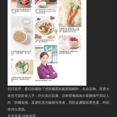
烈日當空，夏日防曬除了塗防曬霜和戴遮陽帽外，未必足夠。其實大
家也可從飲食入手，吃出美白肌膚。請來營養師為大家解構平易近人
的「防曬食物」及避吃高光敏物等美食，預防皮膚吸收黑色素，時刻
保持白滑肌。
常見蔬果 強效有營