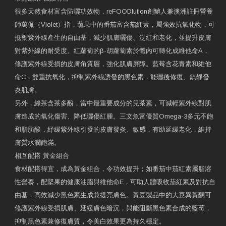
很多天然食材富含防曬功效物，reFOODlution創辧人兼澳洲註冊營養
師萬侃（Violet）指，蔬果中的番茄富含茄紅素，屬強效抗氧化物，可
抵禦紫外線產生的自由基，減少肌膚曬傷、泛紅和老化，並提升皮膚
對紫外線的耐受度。紅蘿蔔的β-胡蘿蔔素於體內可轉化成維他命A，
修護紫外線受損的皮膚角質層，強化肌膚屏障。藍莓含花青素和維他
命C，雙重抗氧化，抑制紫外線誘發的黑色素，能曬後修復、鎮靜發
炎肌膚。
另外，綠茶含茶多酚，當中最重要成分的兒茶素，可減輕紫外線對肌
膚造成的氧化傷害、降低曬傷紅腫。三文魚富優質Omega-3多元不飽
和脂肪酸，紓緩紫外線引發的皮膚發炎、敏感，有助延緩老化，維持
膚質水潤飽滿。
相互配搭 黃金組合
食材配搭得宜，成為黃金組合，令功效提升；如番茄中茄紅素屬脂溶
性營養，配堅果的健康油脂與維他命E，可助人體吸收茄紅素及對抗自
由基，高效減少黑色素生成兼提亮膚色。黃豆製品中的大豆異黃酮可
修護紫外線受損肌膚、延緩膚色暗沉，與能阻斷黑色素合成的藍莓，
抑制黑色素兼修復膚質，令美白效果更為持久穩定。