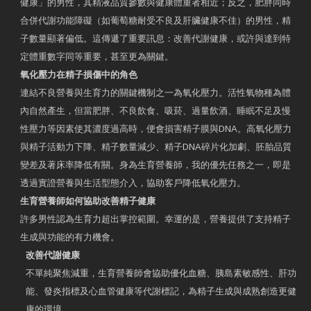
健康」的男性，其精液品質參數與健康體重者相近；反之，肥胖同時
合併代謝功能障礙（如葡萄糖耐受不良及肝臟健康不佳）的男性，精
子數量顯著偏低。這傳遞了重要訊息：改善代謝健康，或許與達到特
定體重數字同等重要，甚至更為關鍵。
氧化壓力在精子損傷中的角色
連結不良營養與生育力的關鍵機制之一為氧化壓力。活性氧物種為體
內自然產生，但當肥胖、不良飲食、吸菸、過量飲酒、睡眠不足及慢
性壓力等因素使其濃度過高時，便會損害精子膜與DNA。高氧化壓力
與精子活動力下降、精子數量減少、精子DNA碎片化加劇、胚胎品質
變差及著床率降低有關。身為生育營養師，我的優先任務之一，即是
透過實證營養與生活型態介入，協助客戶降低氧化壓力。
生育營養師如何協助改善精子健康
許多男性認為生育力超出掌控範圍。幸運的是，營養提供了支持精子
生成與功能的有力機會。
改善代謝健康
不單純聚焦減重，生育營養師會協助優化血糖、胰島素敏感性、肝功
能、發炎指標及心血管健康等代謝標記，為精子生成與成熟創造更健
康的環境。