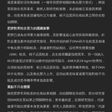
過度暴露於活性氧物種（一種常與肥胖相關的氧化壓力形式），將損
害胚胎生長與著床。雖然人類研究較複雜，未必能確立直接因果關
係，但愈來愈多證據指向父方健康、精子品質與生殖結果之間存在類
似關聯。
肥胖對男性生育力的隱藏衝擊
肥胖已成為全球重大健康挑戰，其影響遠超心血管疾病與糖尿病。針
對反覆流產伴侶的研究發現，男性伴侶的精子DNA碎片化程度及精液
中氧化壓力明顯較高；與健康對照組相比，這些男性體重指數
（BMI）較高、精子品質較差，且生殖荷爾蒙指標異常。另一項納入
651對接受試管嬰兒治療伴侶的研究顯示，BMI大於28 kg/m²的男性，
出現較低的受精率、較少高品質胚胎、臨床懷孕機率降低、精子DNA
碎片化增加，以及氧化壓力上升。這些結果意味著過重可能對精子功
能及成功受孕機率帶來負面影響。
重點不只在體重
雖然肥胖常與較差的生殖結果相關，但此關聯並非絕對。部分研究發
現BMI與生育結果之間關聯性低；更有趣的是，近期研究指出，代謝
健康可能比體重本身更為重要。研究人員觀察到，即使肥胖但「代謝