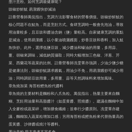
墨汁意粉。如何烹調最健康呢？
豉椒炒鮮魷 易潔鑊快炒減油
註冊營養師萬侃指出，烹調方法影響食材的營養價值。豉椒炒鮮魷的
核心問題不在魷魚，而是烹飪方式。食肆烹調時一般會先泡油，導致
用油量較多，且豆豉和醬油含鈉（鹽）量較高。自家健康烹調的重點
是減油，使用易潔鑊，以小量油噴灑鑊面，炒香豆豉和香料，加入魷
魚快炒。此外，選擇低鹽豆豉，減少醬油和蠔油的用量，多用蒜、
薑、胡椒來調味，減低鈉質攝取；同時大幅增加三色椒、洋葱、芹
菜、西蘭花等蔬菜的比例。註冊營養師冼雯菁亦強調，少油少鹽少糖
是健康法則，豉椒炒魷講求鑊氣，用油少不免，用易潔鑊炒可減少用
油；同時調節豆豉用量，多用薑、蒜等天然調味料來增加風味。
章魚燒加菜 海苔粉鰹魚粉代醬料
章魚燒的主要材料是麵粉和八爪魚粒。萬侃指出，熱量主要來自麵
糊、烹飪用油量和高脂醬汁（如蛋黄醬、照燒醬）。建議在麵糊中加
入全麥粉或蔬菜碎，增加膳食纖維；並奉行少醬原則。冼雯菁亦建
議，麵糊加入蔬菜粒增加口感；另用海苔粉或鰹魚粉來代替熱量高的
蛋黃醬、沙律醬或燒汁等醬料。
墨汁意粉 甲亢患者不宜多食