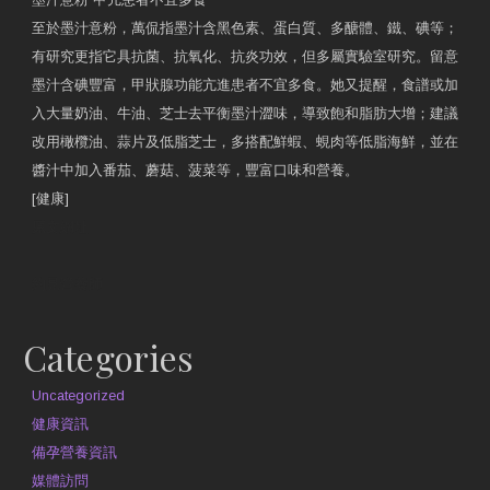
至於墨汁意粉，萬侃指墨汁含黑色素、蛋白質、多醣體、鐵、碘等；
有研究更指它具抗菌、抗氧化、抗炎功效，但多屬實驗室研究。留意
墨汁含碘豐富，甲狀腺功能亢進患者不宜多食。她又提醒，食譜或加
入大量奶油、牛油、芝士去平衡墨汁澀味，導致飽和脂肪大增；建議
改用橄欖油、蒜片及低脂芝士，多搭配鮮蝦、蜆肉等低脂海鮮，並在
醬汁中加入番茄、蘑菇、菠菜等，豐富口味和營養。
[健康]
原文網址
約見營養師
Categories
Uncategorized
健康資訊
備孕營養資訊
媒體訪問