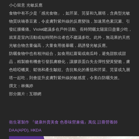
小心留意 光敏反應
食物中有不少是「感光食物」，如芹菜、芫荽和九層塔，含典型光敏
物質呋喃香豆素，令皮膚對紫外線的反應變強，加速黑色素沉澱、引
發紅腫癢痛。Violet建議多在戶外活動、長時間曬太陽當日盡量少吃，
就算是室內活動或短時間外出者也不建議多吃。此外，無花果的天然
光敏合物含量偏高，大量食用後暴曬，易誘發光敏反應。
防曬食物中也有相沖組合，如食用紅蘿蔔或南瓜時，避免甜飲或甜
品，精製糖有機會引發肌膚糖化，讓膠原蛋白失去彈性變黃變脆，膚
色暗啞蠟黃、鬆弛和產生皺紋。含抗氧化的番茄和芹菜、芫荽或九層
塔一起吃，則會提升皮膚對紫外線的敏感度，令美白防曬失效。
撰文：林佩婷
部分圖片：互聯網
原文網址：天然食材 吃出防曬美肌 | 東方日報 | 副刊
Contact Us
衛生署製作 『健康外賣美食 色香味營兼備』萬侃 註冊營養師
DAA(APD), HKDA