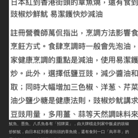
魷魚、墨魚、八爪魚各有「招牌菜」，由大牌檔走到家中飯桌的豉椒
炒鮮魷，由日本紅到香港街頭的章魚燒，還有食到一口「烏卒卒」的