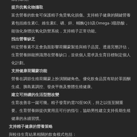
提升抗氧化物攝取
富含營養的飲食可保護精子免受氧化損傷。支持精子健康的關鍵營養
素包括維生素C、維生素E、硒、鋅、輔酶Q10及Omega-3脂肪酸，
能強化身體抗氧化防禦系統，支持精子正常功能。
找出營養缺乏
特定營養素不足會負面影響荷爾蒙製造與精子品質。透過完整評估，
生育營養師能辨識潛在營養缺口，並依個人需求及生育目標制定個人
化計劃。
支持健康荷爾蒙功能
營養在調節生殖荷爾蒙上扮演關鍵角色。優化飲食品質有助於睪固酮
生成、胰島素調控、發炎平衡及整體生殖健康。
建立可持續的生活型態改變
生育改善非一蹴可幾。精子發育約需70至90天，持之以恆至關重
要。生育營養師提供實用且可行的指引，協助男性建立支持長期生殖
健康的永續習慣。
支持精子健康的營養策略
與較佳生育結果相關的飲食模式包括：