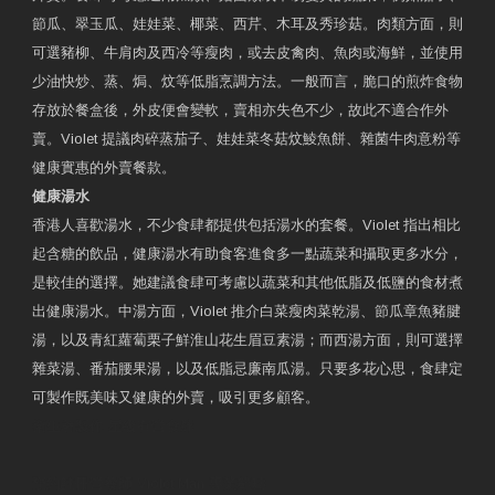
節瓜、翠玉瓜、娃娃菜、椰菜、西芹、木耳及秀珍菇。肉類方面，則
可選豬柳、牛肩肉及西冷等瘦肉，或去皮禽肉、魚肉或海鮮，並使用
少油快炒、蒸、焗、炆等低脂烹調方法。一般而言，脆口的煎炸食物
存放於餐盒後，外皮便會變軟，賣相亦失色不少，故此不適合作外
賣。Violet 提議肉碎蒸茄子、娃娃菜冬菇炆鯪魚餅、雜菌牛肉意粉等
健康實惠的外賣餐款。
健康湯水
香港人喜歡湯水，不少食肆都提供包括湯水的套餐。Violet 指出相比
起含糖的飲品，健康湯水有助食客進食多一點蔬菜和攝取更多水分，
是較佳的選擇。她建議食肆可考慮以蔬菜和其他低脂及低鹽的食材煮
出健康湯水。中湯方面，Violet 推介白菜瘦肉菜乾湯、節瓜章魚豬腱
湯，以及青紅蘿蔔栗子鮮淮山花生眉豆素湯；而西湯方面，則可選擇
雜菜湯、番茄腰果湯，以及低脂忌廉南瓜湯。只要多花心思，食肆定
可製作既美味又健康的外賣，吸引更多顧客。
衛生署製作 星級有營食肆
預約註冊營養師 Violet Man
專業範疇