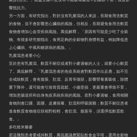
響抵抗力。
另一方面，有研究指出，對於沒有乳糜瀉的人來說，長期食用含麩質
的食物，並不會影響患心臟病的風險，但相反，長期避免食用含麩質
食物會增加心血管疾病風險。萬侃解釋，「原因有可能是少吃了全穀
物。有很多研究都指出，食用足夠的全穀物對身體有益，例如降低患
上心臟病、中風和糖尿病的風險。」
乳糜瀉患者要小心
至於患有乳糜瀉、麩質不耐症或者對小麥過敏的人士，就要小心麩質
了。萬侃解釋，「乳糜瀉患者的免疫系統會對麩質作出反應，如不完
全戒除麩質，會有腹脹、肚瀉、反胃等徵狀，影響營養素吸收，除體
重下降外，還可能會引致骨質疏鬆、小腸受損，更嚴重會導致不育，
增加患腸道癌和自身免疫系統疾病的風險。若對小麥過敏，食用相關
食物則會口腫、面腫、皮膚痕癢、肚瀉和呼吸困難；麩質不耐症患者
進食麩質食物後症狀相對較輕，會肚瀉、腹脹等，須選擇低麩質飲
食。」
多吃糙米藜麥
若這幾類患者要戒掉麩質，萬侃建議應緊貼飲食金字塔，選用全穀物