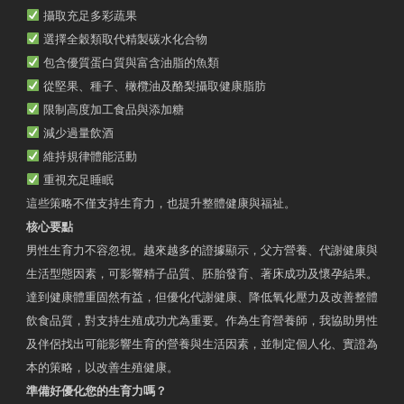
攝取充足多彩蔬果
選擇全穀類取代精製碳水化合物
包含優質蛋白質與富含油脂的魚類
從堅果、種子、橄欖油及酪梨攝取健康脂肪
限制高度加工食品與添加糖
減少過量飲酒
維持規律體能活動
重視充足睡眠
這些策略不僅支持生育力，也提升整體健康與福祉。
核心要點
男性生育力不容忽視。越來越多的證據顯示，父方營養、代謝健康與
生活型態因素，可影響精子品質、胚胎發育、著床成功及懷孕結果。
達到健康體重固然有益，但優化代謝健康、降低氧化壓力及改善整體
飲食品質，對支持生殖成功尤為重要。作為生育營養師，我協助男性
及伴侶找出可能影響生育的營養與生活因素，並制定個人化、實證為
本的策略，以改善生殖健康。
準備好優化您的生育力嗎？