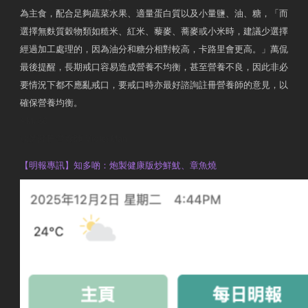
為主食，配合足夠蔬菜水果、適量蛋白質以及小量鹽、油、糖，「而
選擇無麩質穀物類如糙米、紅米、藜麥、蕎麥或小米時，建議少選擇
經過加工處理的，因為油分和糖分相對較高，卡路里會更高。」萬侃
最後提醒，長期戒口容易造成營養不均衡，甚至營養不良，因此非必
要情況下都不應亂戒口，要戒口時亦最好諮詢註冊營養師的意見，以
確保營養均衡。
AM730
執業註冊營養師 Violet Man
【明報專訊】知多啲：炮製健康版炒鮮魷、章魚燒