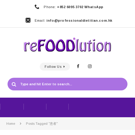
Phone:
+852 6095 3702 WhatsApp
Email:
info@professionaldietitian.com.hk
Follow Us
Home
Posts Tagged "患者"