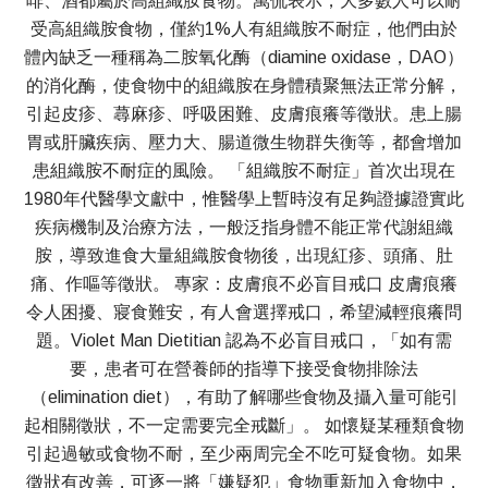
啡、酒都屬於高組織胺食物。萬侃表示，大多數人可以耐
受高組織胺食物，僅約1%人有組織胺不耐症，他們由於
體內缺乏一種稱為二胺氧化酶（diamine oxidase，DAO）
的消化酶，使食物中的組織胺在身體積聚無法正常分解，
引起皮疹、蕁麻疹、呼吸困難、皮膚痕癢等徵狀。患上腸
胃或肝臟疾病、壓力大、腸道微生物群失衡等，都會增加
患組織胺不耐症的風險。 「組織胺不耐症」首次出現在
1980年代醫學文獻中，惟醫學上暫時沒有足夠證據證實此
疾病機制及治療方法，一般泛指身體不能正常代謝組織
胺，導致進食大量組織胺食物後，出現紅疹、頭痛、肚
痛、作嘔等徵狀。 專家：皮膚痕不必盲目戒口 皮膚痕癢
令人困擾、寢食難安，有人會選擇戒口，希望減輕痕癢問
題。Violet Man Dietitian 認為不必盲目戒口，「如有需
要，患者可在營養師的指導下接受食物排除法
（elimination diet），有助了解哪些食物及攝入量可能引
起相關徵狀，不一定需要完全戒斷」。 如懷疑某種類食物
引起過敏或食物不耐，至少兩周完全不吃可疑食物。如果
徵狀有改善，可逐一將「嫌疑犯」食物重新加入食物中，