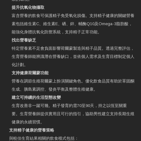
提升抗氧化物攝取
富含營養的飲食可保護精子免受氧化損傷。支持精子健康的關鍵營養
素包括維生素C、維生素E、硒、鋅、輔酶Q10及Omega-3脂肪酸，
能強化身體抗氧化防禦系統，支持精子正常功能。
找出營養缺乏
特定營養素不足會負面影響荷爾蒙製造與精子品質。透過完整評估，
生育營養師能辨識潛在營養缺口，並依個人需求及生育目標制定個人
化計劃。
支持健康荷爾蒙功能
營養在調節生殖荷爾蒙上扮演關鍵角色。優化飲食品質有助於睪固酮
生成、胰島素調控、發炎平衡及整體生殖健康。
建立可持續的生活型態改變
生育改善非一蹴可幾。精子發育約需70至90天，持之以恆至關重
要。生育營養師提供實用且可行的指引，協助男性建立支持長期生殖
健康的永續習慣。
支持精子健康的營養策略
與較佳生育結果相關的飲食模式包括：