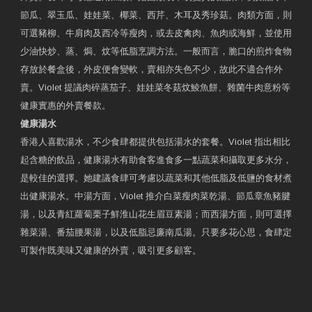
節瓜、翠玉瓜、娃娃菜、椰菜、西芹、木耳及秀珍菇。肉類方面，則
可選豬柳、牛肩肉及西冷等瘦肉，或去皮禽肉、魚肉或海鮮，並使用
少油快炒、蒸、焗、炆等低脂烹調方法。一般而言，脆口的煎炸食物
存放於餐盒後，外皮便會變軟，賣相亦失色不少，故此不適合作外
賣。Violet 提議肉碎蒸茄子、娃娃菜冬菇炆鯪魚餅、雜菌牛肉意粉等
健康實惠的外賣餐款。
健康湯水
香港人喜歡湯水，不少食肆都提供包括湯水的套餐。Violet 指出相比
起含糖的飲品，健康湯水有助食客進食多一點蔬菜和攝取更多水分，
是較佳的選擇。她建議食肆可考慮以蔬菜和其他低脂及低鹽的食材煮
出健康湯水。中湯方面，Violet 推介白菜瘦肉菜乾湯、節瓜章魚豬腱
湯，以及青紅蘿蔔栗子鮮淮山花生眉豆素湯；而西湯方面，則可選擇
雜菜湯、番茄腰果湯，以及低脂忌廉南瓜湯。只要多花心思，食肆定
可製作既美味又健康的外賣，吸引更多顧客。
衛生署製作 星級有營食肆
預約註冊營養師 Violet Man
專業範疇