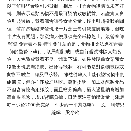
以了解哪些食物引起徵狀。相反，排除食物後情况未有好
轉，則表示這類食物不是最可疑的致敏禍首。若證實某食
物引起過敏，營養師會調整食物分量，找出引起徵狀的閾
值，譬如試驗結果發現吃一片芝士會引致皮膚痕癢，但吃
半片沒有問題，那麼病人便毋須完全戒掉芝士。須營養師
監督 免營養不良 特別要注意的是，食物排除法應在營養
師的監督下執行，切忌胡亂戒口或自行嘗試排除某類食
物，以免造成營養不良、體重下降。如果發現進食某類食
物後出現皮膚痕癢、出疹等徵狀，有可能是對食物敏感或
食物不耐症，應及早求醫。 雖然健康人士能代謝食物中的
組織胺，但亦不能放肆地吃。萬侃提醒，加工及醃製食品
不但含有較高組織胺，而且鹽分偏高，攝入過量鈉會增加
高血壓風險，增加腎臟負擔，日常應注意鈉攝取量（建議
每日少於2000毫克鈉，即少於一平茶匙鹽）。文：利楚兒
編輯：梁小玲