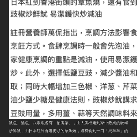
魷魚、墨魚、八爪魚各有「招牌菜」，由大牌檔走到家中飯桌的豉椒
炒鮮魷，由日本紅到香港街頭的章魚燒，還有食到一口「烏卒卒」的