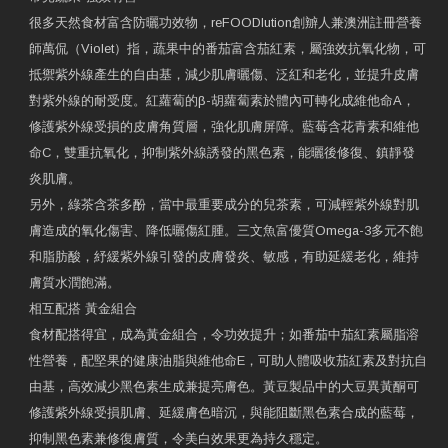
很多天然食材富含防曬功效物，reFOODlution創辧人兼澳洲註冊營養
師萬侃（Violet）指，蔬果中的番茄富含茄紅素，屬強效抗氧化物，可
抵禦紫外線產生的自由基，減少肌膚曬傷、泛紅和老化，並提升皮膚
對紫外線的耐受度。紅蘿蔔的β-胡蘿蔔素於體內可轉化成維他命A，
修護紫外線受損的皮膚角質層，強化肌膚屏障。藍莓含花青素和維他
命C，雙重抗氧化，抑制紫外線誘發的黑色素，能曬後修復、鎮靜發
炎肌膚。
另外，綠茶含茶多酚，當中最重要成分的兒茶素，可減輕紫外線對肌
膚造成的氧化傷害、降低曬傷紅腫。三文魚富優質Omega-3多元不飽
和脂肪酸，紓緩紫外線引發的皮膚發炎、敏感，有助延緩老化，維持
膚質水潤飽滿。
相互配搭 黃金組合
食材配搭得宜，成為黃金組合，令功效提升；如番茄中茄紅素屬脂溶
性營養，配堅果的健康油脂與維他命E，可助人體吸收茄紅素及對抗自
由基，高效減少黑色素生成兼提亮膚色。黃豆製品中的大豆異黃酮可
修護紫外線受損肌膚、延緩膚色暗沉，與能阻斷黑色素合成的藍莓，
抑制黑色素兼修復膚質，令美白效果更為持久穩定。