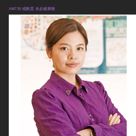
AM730 戒麩質 未必健康啲