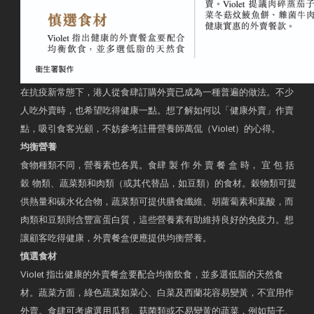
在抗疫新常態下，港人從食肆訂購外賣已成為一種普遍的做法。不少
人吃外賣時，也希望吃得健康一點。想了解如何以「健康外賣」作賣
點，吸引食客光顧，不妨參考註冊營養師萬侃（Violet）的心得。
均衡營養
食物種類不同，營養素也各異。食肆 製 作 外 賣 餐 盒 時， 宜 包 括
穀 物類、蔬菜類和肉類（或其代替品，如豆類）的食材。穀物類可提
供熱量和碳水化合物，蔬菜類可提供膳食纖維、胡蘿蔔素和葉酸，而
肉類和豆類則含豐富蛋白質，這些營養素有助維持良好的免疫力。想
讓顧客吃得健康，外賣餐盒便應提供均衡營養。
慎選食材
Violet 指出健康的外賣餐盒要配合均衡飲食，並多選低脂的天然食
材。蔬菜方面，綠色蔬菜如菜心、白菜及西蘭花容易變黃，不宜用作
外賣。食肆可考慮選用瓜類、菇菌類或不易變黃的蔬菜，例如茄子、