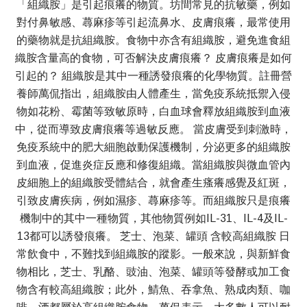
「組織胺」是引起痕癢的物質。坊間常見的抗敏藥，例如
對付鼻敏感、蕁麻疹等引起流鼻水、皮膚痕癢，最常使用
的藥物就是抗組織胺。食物中亦含有組織胺，避免進食組
織胺含量高的食物，可否解決皮膚痕癢？ 皮膚痕癢是如何
引起的？ 組織胺是其中一種誘發痕癢的化學物質。註冊營
養師萬侃指出，組織胺由人體產生，當免疫系統抵禦入侵
物如花粉、霉菌等致敏原時，白血球會釋放組織胺到血液
中，從而導致皮膚痕癢等過敏反應。 當皮膚受到刺激時，
免疫系統中的肥大細胞啟動保護機制，分泌更多的組織胺
到血液，促進炎症反應和修復組織。當組織胺與微血管內
皮細胞上的組織胺受體結合，就會產生瘙癢感覺及紅斑，
引致皮膚疾病，例如濕疹、蕁麻疹等。而組織胺只是痕癢
機制中的其中一種物質，其他物質例如IL-31、IL-4及IL-
13都可以誘發痕癢。 芝士、泡菜、罐頭 含較高組織胺 日
常飲食中，不難找到組織胺的蹤影。一般來說，與新鮮食
物相比，芝士、乳酪、豉油、泡菜、罐頭等發酵或加工食
物含有較高組織胺；此外，鯖魚、吞拿魚、熟成肉類、咖