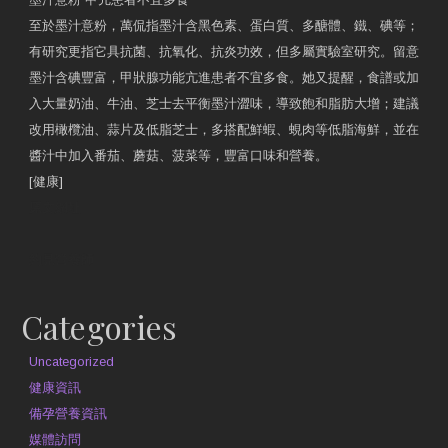
至於墨汁意粉，萬侃指墨汁含黑色素、蛋白質、多醣體、鐵、碘等；
有研究更指它具抗菌、抗氧化、抗炎功效，但多屬實驗室研究。留意
墨汁含碘豐富，甲狀腺功能亢進患者不宜多食。她又提醒，食譜或加
入大量奶油、牛油、芝士去平衡墨汁澀味，導致飽和脂肪大增；建議
改用橄欖油、蒜片及低脂芝士，多搭配鮮蝦、蜆肉等低脂海鮮，並在
醬汁中加入番茄、蘑菇、菠菜等，豐富口味和營養。
[健康]
原文網址
約見營養師
Categories
Uncategorized
健康資訊
備孕營養資訊
媒體訪問