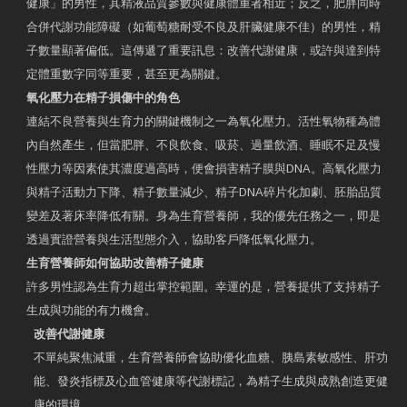
健康」的男性，其精液品質參數與健康體重者相近；反之，肥胖同時
合併代謝功能障礙（如葡萄糖耐受不良及肝臟健康不佳）的男性，精
子數量顯著偏低。這傳遞了重要訊息：改善代謝健康，或許與達到特
定體重數字同等重要，甚至更為關鍵。
氧化壓力在精子損傷中的角色
連結不良營養與生育力的關鍵機制之一為氧化壓力。活性氧物種為體
內自然產生，但當肥胖、不良飲食、吸菸、過量飲酒、睡眠不足及慢
性壓力等因素使其濃度過高時，便會損害精子膜與DNA。高氧化壓力
與精子活動力下降、精子數量減少、精子DNA碎片化加劇、胚胎品質
變差及著床率降低有關。身為生育營養師，我的優先任務之一，即是
透過實證營養與生活型態介入，協助客戶降低氧化壓力。
生育營養師如何協助改善精子健康
許多男性認為生育力超出掌控範圍。幸運的是，營養提供了支持精子
生成與功能的有力機會。
改善代謝健康
不單純聚焦減重，生育營養師會協助優化血糖、胰島素敏感性、肝功
能、發炎指標及心血管健康等代謝標記，為精子生成與成熟創造更健
康的環境。