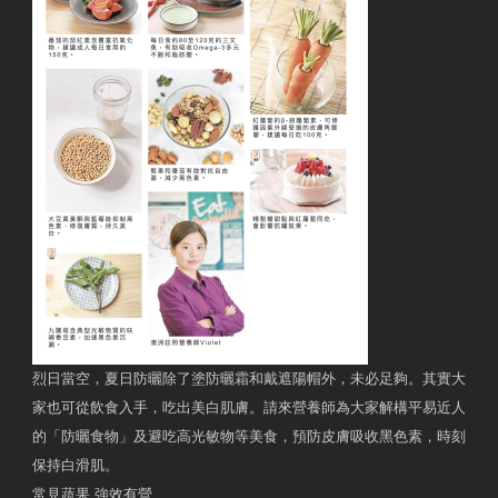
烈日當空，夏日防曬除了塗防曬霜和戴遮陽帽外，未必足夠。其實大
家也可從飲食入手，吃出美白肌膚。請來營養師為大家解構平易近人
的「防曬食物」及避吃高光敏物等美食，預防皮膚吸收黑色素，時刻
保持白滑肌。
常見蔬果 強效有營