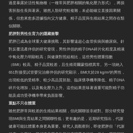
過度暴露於活性氧物種（一種常與肥胖相關的氧化壓力形式），將損
害胚胎生長與著床。雖然人類研究較複雜，未必能確立直接因果關
係，但愈來愈多證據指向父方健康、精子品質與生殖結果之間存在類
似關聯。
肥胖對男性生育力的隱藏衝擊
肥胖已成為全球重大健康挑戰，其影響遠超心血管疾病與糖尿病。針
對反覆流產伴侶的研究發現，男性伴侶的精子DNA碎片化程度及精液
中氧化壓力明顯較高；與健康對照組相比，這些男性體重指數
（BMI）較高、精子品質較差，且生殖荷爾蒙指標異常。另一項納入
651對接受試管嬰兒治療伴侶的研究顯示，BMI大於28 kg/m²的男性，
出現較低的受精率、較少高品質胚胎、臨床懷孕機率降低、精子DNA
碎片化增加，以及氧化壓力上升。這些結果意味著過重可能對精子功
能及成功受孕機率帶來負面影響。
重點不只在體重
雖然肥胖常與較差的生殖結果相關，但此關聯並非絕對。部分研究發
現BMI與生育結果之間關聯性低；更有趣的是，近期研究指出，代謝
健康可能比體重本身更為重要。研究人員觀察到，即使肥胖但「代謝