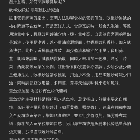
墨汁意粉。如何烹調最健康呢？
豉椒炒鮮魷 易潔鑊快炒減油
註冊營養師萬侃指出，烹調方法影響食材的營養價值。豉椒炒鮮魷的
核心問題不在魷魚，而是烹飪方式。食肆烹調時一般會先泡油，導致
用油量較多，且豆豉和醬油含鈉（鹽）量較高。自家健康烹調的重點
是減油，使用易潔鑊，以小量油噴灑鑊面，炒香豆豉和香料，加入魷
魚快炒。此外，選擇低鹽豆豉，減少醬油和蠔油的用量，多用蒜、
薑、胡椒來調味，減低鈉質攝取；同時大幅增加三色椒、洋葱、芹
菜、西蘭花等蔬菜的比例。註冊營養師冼雯菁亦強調，少油少鹽少糖
是健康法則，豉椒炒魷講求鑊氣，用油少不免，用易潔鑊炒可減少用
油；同時調節豆豉用量，多用薑、蒜等天然調味料來增加風味。
章魚燒加菜 海苔粉鰹魚粉代醬料
章魚燒的主要材料是麵粉和八爪魚粒。萬侃指出，熱量主要來自麵
糊、烹飪用油量和高脂醬汁（如蛋黄醬、照燒醬）。建議在麵糊中加
入全麥粉或蔬菜碎，增加膳食纖維；並奉行少醬原則。冼雯菁亦建
議，麵糊加入蔬菜粒增加口感；另用海苔粉或鰹魚粉來代替熱量高的
蛋黃醬、沙律醬或燒汁等醬料。
墨汁意粉 甲亢患者不宜多食