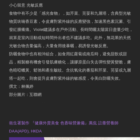
小心留意 光敏反應
食物中有不少是「感光食物」，如芹菜、芫荽和九層塔，含典型光敏
物質呋喃香豆素，令皮膚對紫外線的反應變強，加速黑色素沉澱、引
發紅腫癢痛。Violet建議多在戶外活動、長時間曬太陽當日盡量少吃，
就算是室內活動或短時間外出者也不建議多吃。此外，無花果的天然
光敏合物含量偏高，大量食用後暴曬，易誘發光敏反應。
防曬食物中也有相沖組合，如食用紅蘿蔔或南瓜時，避免甜飲或甜
品，精製糖有機會引發肌膚糖化，讓膠原蛋白失去彈性變黃變脆，膚
色暗啞蠟黃、鬆弛和產生皺紋。含抗氧化的番茄和芹菜、芫荽或九層
塔一起吃，則會提升皮膚對紫外線的敏感度，令美白防曬失效。
撰文：林佩婷
部分圖片：互聯網
原文網址：天然食材 吃出防曬美肌 | 東方日報 | 副刊
Contact Us
衛生署製作 『健康外賣美食 色香味營兼備』萬侃 註冊營養師
DAA(APD), HKDA