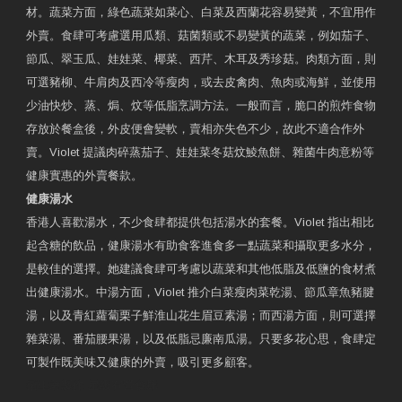
材。蔬菜方面，綠色蔬菜如菜心、白菜及西蘭花容易變黃，不宜用作
外賣。食肆可考慮選用瓜類、菇菌類或不易變黃的蔬菜，例如茄子、
節瓜、翠玉瓜、娃娃菜、椰菜、西芹、木耳及秀珍菇。肉類方面，則
可選豬柳、牛肩肉及西冷等瘦肉，或去皮禽肉、魚肉或海鮮，並使用
少油快炒、蒸、焗、炆等低脂烹調方法。一般而言，脆口的煎炸食物
存放於餐盒後，外皮便會變軟，賣相亦失色不少，故此不適合作外
賣。Violet 提議肉碎蒸茄子、娃娃菜冬菇炆鯪魚餅、雜菌牛肉意粉等
健康實惠的外賣餐款。
健康湯水
香港人喜歡湯水，不少食肆都提供包括湯水的套餐。Violet 指出相比
起含糖的飲品，健康湯水有助食客進食多一點蔬菜和攝取更多水分，
是較佳的選擇。她建議食肆可考慮以蔬菜和其他低脂及低鹽的食材煮
出健康湯水。中湯方面，Violet 推介白菜瘦肉菜乾湯、節瓜章魚豬腱
湯，以及青紅蘿蔔栗子鮮淮山花生眉豆素湯；而西湯方面，則可選擇
雜菜湯、番茄腰果湯，以及低脂忌廉南瓜湯。只要多花心思，食肆定
可製作既美味又健康的外賣，吸引更多顧客。
衛生署製作 星級有營食肆