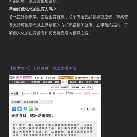
本的策略，以改善生殖健康。
準備好優化您的生育力嗎？
若您正計劃懷孕、面臨生育挑戰，或準備接受試管嬰兒療程，專業營
養支持可協助您以主動積極的方式守護精子健康。立即預約諮詢，了
解個人化的生育營養如何支持您邁向親職之路。
Contact Us
OTP Violet Man Registered Dietitian
【東方專訊】天然食材 吃出防曬美肌