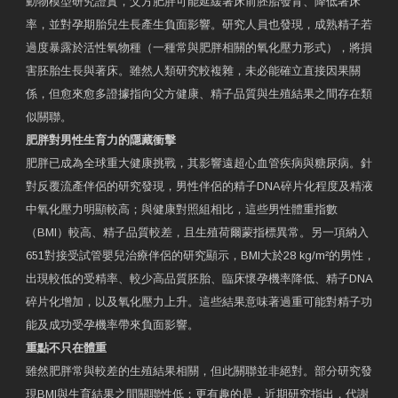
動物模型研究證實，父方肥胖可能延緩著床前胚胎發育、降低著床
率，並對孕期胎兒生長產生負面影響。研究人員也發現，成熟精子若
過度暴露於活性氧物種（一種常與肥胖相關的氧化壓力形式），將損
害胚胎生長與著床。雖然人類研究較複雜，未必能確立直接因果關
係，但愈來愈多證據指向父方健康、精子品質與生殖結果之間存在類
似關聯。
肥胖對男性生育力的隱藏衝擊
肥胖已成為全球重大健康挑戰，其影響遠超心血管疾病與糖尿病。針
對反覆流產伴侶的研究發現，男性伴侶的精子DNA碎片化程度及精液
中氧化壓力明顯較高；與健康對照組相比，這些男性體重指數
（BMI）較高、精子品質較差，且生殖荷爾蒙指標異常。另一項納入
651對接受試管嬰兒治療伴侶的研究顯示，BMI大於28 kg/m²的男性，
出現較低的受精率、較少高品質胚胎、臨床懷孕機率降低、精子DNA
碎片化增加，以及氧化壓力上升。這些結果意味著過重可能對精子功
能及成功受孕機率帶來負面影響。
重點不只在體重
雖然肥胖常與較差的生殖結果相關，但此關聯並非絕對。部分研究發
現BMI與生育結果之間關聯性低；更有趣的是，近期研究指出，代謝