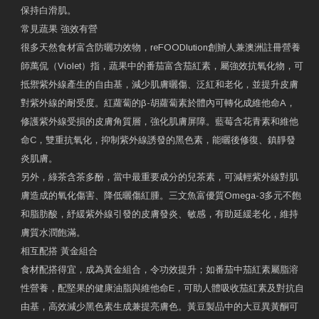
保持白滑肌。
常見蔬果 強效有營
很多天然食材富含防曬功效物，reFOODlution創辧人兼澳洲註冊營養
師萬侃（Violet）指，蔬果中的番茄富含茄紅素，屬強效抗氧化物，可
抵禦紫外線產生的自由基，減少肌膚曬傷、泛紅和老化，並提升皮膚
對紫外線的耐受度。紅蘿蔔的β-胡蘿蔔素於體內可轉化成維他命A，
修護紫外線受損的皮膚角質層，強化肌膚屏障。藍莓含花青素和維他
命C，雙重抗氧化，抑制紫外線誘發的黑色素，能曬後修復、鎮靜發
炎肌膚。
另外，綠茶含茶多酚，當中最重要成分的兒茶素，可減輕紫外線對肌
膚造成的氧化傷害、降低曬傷紅腫。三文魚富優質Omega-3多元不飽
和脂肪酸，紓緩紫外線引發的皮膚發炎、敏感，有助延緩老化，維持
膚質水潤飽滿。
相互配搭 黃金組合
食材配搭得宜，成為黃金組合，令功效提升；如番茄中茄紅素屬脂溶
性營養，配堅果的健康油脂與維他命E，可助人體吸收茄紅素及對抗自
由基，高效減少黑色素生成兼提亮膚色。黃豆製品中的大豆異黃酮可