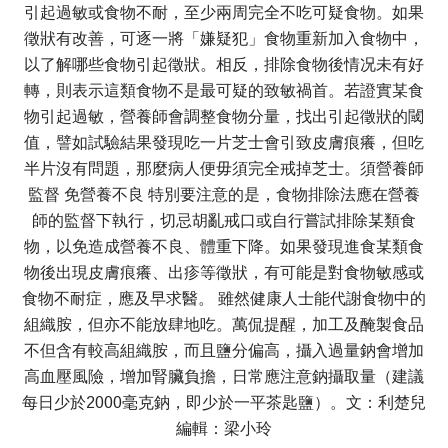
引起過敏或食物不耐，至少兩周完全不吃可疑食物。如果
徵狀有改善，可逐一將「嫌疑犯」食物重新加入食物中，
以了解哪些食物引起徵狀。相反，排除食物後情况未有好
轉，則表示這類食物不是最可疑的致敏禍首。若證實某食
物引起過敏，營養師會調整食物分量，找出引起徵狀的閾
值，譬如試驗結果發現吃一片芝士會引致皮膚痕癢，但吃
半片沒有問題，那麼病人便毋須完全戒掉芝士。須營養師
監督 免營養不良 特別要注意的是，食物排除法應在營養
師的監督下執行，切忌胡亂戒口或自行嘗試排除某類食
物，以免造成營養不良、體重下降。如果發現進食某類食
物後出現皮膚痕癢、出疹等徵狀，有可能是對食物敏感或
食物不耐症，應及早求醫。 雖然健康人士能代謝食物中的
組織胺，但亦不能放肆地吃。萬侃提醒，加工及醃製食品
不但含有較高組織胺，而且鹽分偏高，攝入過量鈉會增加
高血壓風險，增加腎臟負擔，日常應注意鈉攝取量（建議
每日少於2000毫克鈉，即少於一平茶匙鹽）。文：利楚兒
編輯：梁小玲