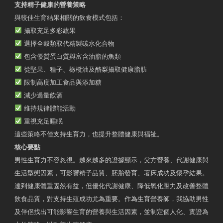
支持精子健康的營養策略
與較佳生育結果相關的飲食模式包括：
攝取充足多彩蔬果
選擇全穀類取代精製碳水化合物
包含優質蛋白質與富含油脂的魚類
從堅果、種子、橄欖油及酪梨攝取健康脂肪
限制高度加工食品與添加糖
減少過量飲酒
維持規律體能活動
重視充足睡眠
這些策略不僅支持生育力，也提升整體健康與福祉。
核心要點
男性生育力不容忽視。越來越多的證據顯示，父方營養、代謝健康與
生活型態因素，可影響精子品質、胚胎發育、著床成功及懷孕結果。
達到健康體重固然有益，但優化代謝健康、降低氧化壓力及改善整體
飲食品質，對支持生殖成功尤為重要。作為生育營養師，我協助男性
及伴侶找出可能影響生育的營養與生活因素，並制定個人化、實證為