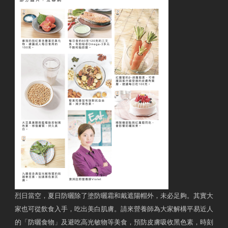
烈日當空，夏日防曬除了塗防曬霜和戴遮陽帽外，未必足夠。其實大
家也可從飲食入手，吃出美白肌膚。請來營養師為大家解構平易近人
的「防曬食物」及避吃高光敏物等美食，預防皮膚吸收黑色素，時刻