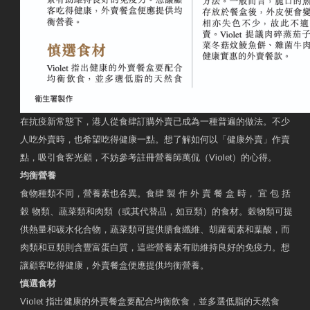
在抗疫新常態下，港人從食肆訂購外賣已成為一種普遍的做法。不少
人吃外賣時，也希望吃得健康一點。想了解如何以「健康外賣」作賣
點，吸引食客光顧，不妨參考註冊營養師萬侃（Violet）的心得。
均衡營養
食物種類不同，營養素也各異。食肆 製 作 外 賣 餐 盒 時， 宜 包 括
穀 物類、蔬菜類和肉類（或其代替品，如豆類）的食材。穀物類可提
供熱量和碳水化合物，蔬菜類可提供膳食纖維、胡蘿蔔素和葉酸，而
肉類和豆類則含豐富蛋白質，這些營養素有助維持良好的免疫力。想
讓顧客吃得健康，外賣餐盒便應提供均衡營養。
慎選食材
Violet 指出健康的外賣餐盒要配合均衡飲食，並多選低脂的天然食