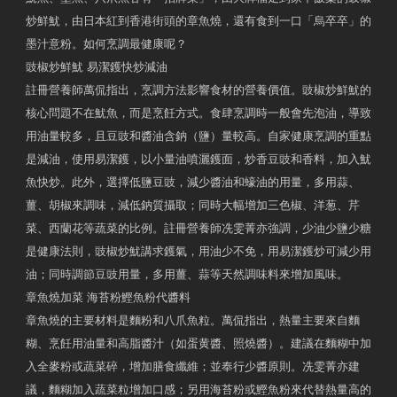
炒鮮魷，由日本紅到香港街頭的章魚燒，還有食到一口「烏卒卒」的
墨汁意粉。如何烹調最健康呢？
豉椒炒鮮魷 易潔鑊快炒減油
註冊營養師萬侃指出，烹調方法影響食材的營養價值。豉椒炒鮮魷的
核心問題不在魷魚，而是烹飪方式。食肆烹調時一般會先泡油，導致
用油量較多，且豆豉和醬油含鈉（鹽）量較高。自家健康烹調的重點
是減油，使用易潔鑊，以小量油噴灑鑊面，炒香豆豉和香料，加入魷
魚快炒。此外，選擇低鹽豆豉，減少醬油和蠔油的用量，多用蒜、
薑、胡椒來調味，減低鈉質攝取；同時大幅增加三色椒、洋葱、芹
菜、西蘭花等蔬菜的比例。註冊營養師冼雯菁亦強調，少油少鹽少糖
是健康法則，豉椒炒魷講求鑊氣，用油少不免，用易潔鑊炒可減少用
油；同時調節豆豉用量，多用薑、蒜等天然調味料來增加風味。
章魚燒加菜 海苔粉鰹魚粉代醬料
章魚燒的主要材料是麵粉和八爪魚粒。萬侃指出，熱量主要來自麵
糊、烹飪用油量和高脂醬汁（如蛋黄醬、照燒醬）。建議在麵糊中加
入全麥粉或蔬菜碎，增加膳食纖維；並奉行少醬原則。冼雯菁亦建
議，麵糊加入蔬菜粒增加口感；另用海苔粉或鰹魚粉來代替熱量高的