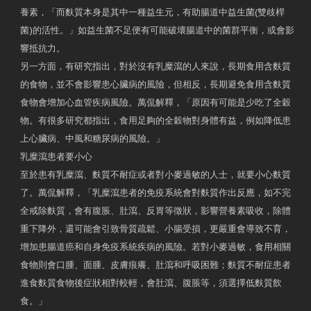
養素，「而麩質本身是其中一種益生元，有助腸道中益生菌(雙歧桿
菌)的活性。」如益生菌不足便有可能破壞腸道中的菌群平衡，或會影
響抵抗力。
另一方面，有研究指出，對於沒有乳糜瀉的人來說，長期食用含麩質
的食物，並不會影響患心臟病的風險，但相反，長期避免食用含麩質
食物會增加心血管疾病風險。萬侃解釋，「原因有可能是少吃了全穀
物。有很多研究都指出，食用足夠的全穀物對身體有益，例如降低患
上心臟病、中風和糖尿病的風險。」
乳糜瀉患者要小心
至於患有乳糜瀉、麩質不耐症或者對小麥過敏的人士，就要小心麩質
了。萬侃解釋，「乳糜瀉患者的免疫系統會對麩質作出反應，如不完
全戒除麩質，會有腹脹、肚瀉、反胃等徵狀，影響營養素吸收，除體
重下降外，還可能會引致骨質疏鬆、小腸受損，更嚴重會導致不育，
增加患腸道癌和自身免疫系統疾病的風險。若對小麥過敏，食用相關
食物則會口腫、面腫、皮膚痕癢、肚瀉和呼吸困難；麩質不耐症患者
進食麩質食物後症狀相對較輕，會肚瀉、腹脹等，須選擇低麩質飲
食。」