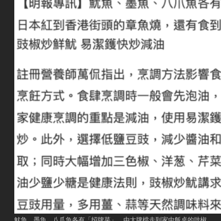
魷魚、墨魚、八爪魚各有「招牌菜」，由大牌檔走到家中飯桌的豉椒