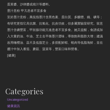
蛋黃醬、沙律醬或燒汁等醬料。
墨汁意粉 甲亢患者不宜多食
至於墨汁意粉，萬侃指墨汁含黑色素、蛋白質、多醣體、鐵、碘等；
有研究更指它具抗菌、抗氧化、抗炎功效，但多屬實驗室研究。留意
墨汁含碘豐富，甲狀腺功能亢進患者不宜多食。她又提醒，食譜或加
入大量奶油、牛油、芝士去平衡墨汁澀味，導致飽和脂肪大增；建議
改用橄欖油、蒜片及低脂芝士，多搭配鮮蝦、蜆肉等低脂海鮮，並在
醬汁中加入番茄、蘑菇、菠菜等，豐富口味和營養。
[健康]
原文網址
約見營養師
Categories
Uncategorized
健康資訊