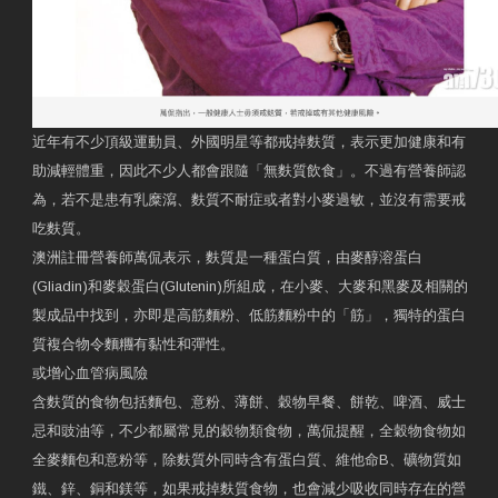
近年有不少頂級運動員、外國明星等都戒掉麩質，表示更加健康和有
助減輕體重，因此不少人都會跟隨「無麩質飲食」。不過有營養師認
為，若不是患有乳糜瀉、麩質不耐症或者對小麥過敏，並沒有需要戒
吃麩質。
澳洲註冊營養師萬侃表示，麩質是一種蛋白質，由麥醇溶蛋白
(Gliadin)和麥穀蛋白(Glutenin)所組成，在小麥、大麥和黑麥及相關的
製成品中找到，亦即是高筋麵粉、低筋麵粉中的「筋」，獨特的蛋白
質複合物令麵糰有黏性和彈性。
或增心血管病風險
含麩質的食物包括麵包、意粉、薄餅、穀物早餐、餅乾、啤酒、威士
忌和豉油等，不少都屬常見的穀物類食物，萬侃提醒，全穀物食物如
全麥麵包和意粉等，除麩質外同時含有蛋白質、維他命B、礦物質如
鐵、鋅、銅和鎂等，如果戒掉麩質食物，也會減少吸收同時存在的營