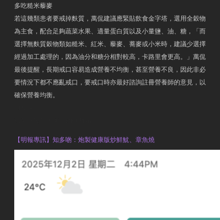
多吃糙米藜麥
若這幾類患者要戒掉麩質，萬侃建議應緊貼飲食金字塔，選用全穀物
為主食，配合足夠蔬菜水果、適量蛋白質以及小量鹽、油、糖，「而
選擇無麩質穀物類如糙米、紅米、藜麥、蕎麥或小米時，建議少選擇
經過加工處理的，因為油分和糖分相對較高，卡路里會更高。」萬侃
最後提醒，長期戒口容易造成營養不均衡，甚至營養不良，因此非必
要情況下都不應亂戒口，要戒口時亦最好諮詢註冊營養師的意見，以
確保營養均衡。
AM730
執業註冊營養師 Violet Man
【明報專訊】知多啲：炮製健康版炒鮮魷、章魚燒