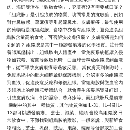
肉、海鮮等潛在「致敏食物」，究竟有沒有需要戒口呢？
「組織胺」是引起痕癢的物質。坊間常見的抗敏藥，例如
對付鼻敏感、蕁麻疹等引起流鼻水、皮膚痕癢，最常使用
的藥物就是抗組織胺。食物中亦含有組織胺，避免進食組
織胺含量高的食物，可否解決皮膚痕癢？ 皮膚痕癢是如何
引起的？ 組織胺是其中一種誘發痕癢的化學物質。註冊營
養師萬侃指出，組織胺由人體產生，當免疫系統抵禦入侵
物如花粉、霉菌等致敏原時，白血球會釋放組織胺到血液
中，從而導致皮膚痕癢等過敏反應。 當皮膚受到刺激時，
免疫系統中的肥大細胞啟動保護機制，分泌更多的組織胺
到血液，促進炎症反應和修復組織。當組織胺與微血管內
皮細胞上的組織胺受體結合，就會產生瘙癢感覺及紅斑，
引致皮膚疾病，例如濕疹、蕁麻疹等。而組織胺只是痕癢
機制中的其中一種物質，其他物質例如IL-31、IL-4及IL-
13都可以誘發痕癢。 芝士、泡菜、罐頭 含較高組織胺 日
常飲食中，不難找到組織胺的蹤影。一般來說，與新鮮食
物相比，芝士、乳酪、豉油、泡菜、罐頭等發酵或加工食