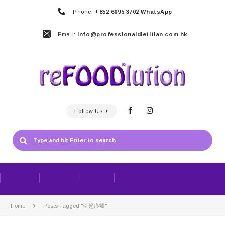
Phone:
+852 6095 3702 WhatsApp
Email:
info@professionaldietitian.com.hk
Follow Us
Home
Posts Tagged "引起痕癢"