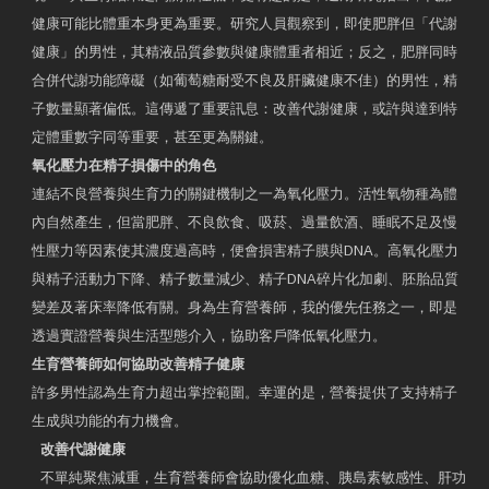
健康可能比體重本身更為重要。研究人員觀察到，即使肥胖但「代謝
健康」的男性，其精液品質參數與健康體重者相近；反之，肥胖同時
合併代謝功能障礙（如葡萄糖耐受不良及肝臟健康不佳）的男性，精
子數量顯著偏低。這傳遞了重要訊息：改善代謝健康，或許與達到特
定體重數字同等重要，甚至更為關鍵。
氧化壓力在精子損傷中的角色
連結不良營養與生育力的關鍵機制之一為氧化壓力。活性氧物種為體
內自然產生，但當肥胖、不良飲食、吸菸、過量飲酒、睡眠不足及慢
性壓力等因素使其濃度過高時，便會損害精子膜與DNA。高氧化壓力
與精子活動力下降、精子數量減少、精子DNA碎片化加劇、胚胎品質
變差及著床率降低有關。身為生育營養師，我的優先任務之一，即是
透過實證營養與生活型態介入，協助客戶降低氧化壓力。
生育營養師如何協助改善精子健康
許多男性認為生育力超出掌控範圍。幸運的是，營養提供了支持精子
生成與功能的有力機會。
改善代謝健康
不單純聚焦減重，生育營養師會協助優化血糖、胰島素敏感性、肝功