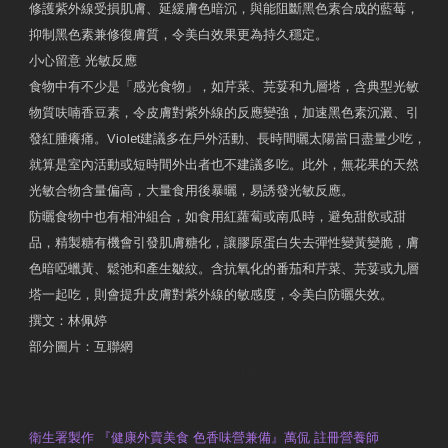
修護紫外線受損肌膚、延緩膚色暗沉，與能阻斷黑色素合成的藍莓，
抑制黑色素兼修復膚質，令美白效果更為持久穩定。
小心留意 光敏反應
食物中有不少是「感光食物」，如芹菜、芫荽和九層塔，含典型光敏
物質呋喃香豆素，令皮膚對紫外線的反應變強，加速黑色素沉澱、引
發紅腫癢痛。Violet建議多在戶外活動、長時間曬太陽當日盡量少吃，
就算是室內活動或短時間外出者也不建議多吃。此外，無花果的天然
光敏合物含量偏高，大量食用後暴曬，易誘發光敏反應。
防曬食物中也有相沖組合，如食用紅蘿蔔或南瓜時，避免甜飲或甜
品，精製糖有機會引發肌膚糖化，讓膠原蛋白失去彈性變黃變脆，膚
色暗啞蠟黃、鬆弛和產生皺紋。含抗氧化的番茄和芹菜、芫荽或九層
塔一起吃，則會提升皮膚對紫外線的敏感度，令美白防曬失效。
撰文：林佩婷
部分圖片：互聯網
原文網址：天然食材 吃出防曬美肌 | 東方日報 | 副刊
Contact Us
衛生署製作 『健康外賣美食 色香味營兼備』萬侃 註冊營養師