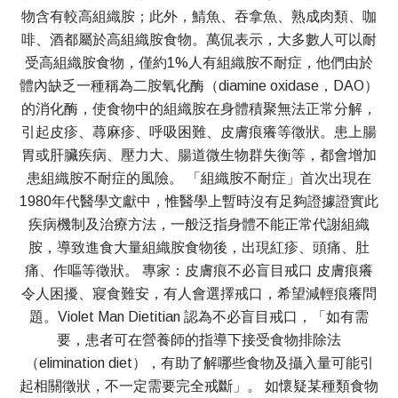
物含有較高組織胺；此外，鯖魚、吞拿魚、熟成肉類、咖
啡、酒都屬於高組織胺食物。萬侃表示，大多數人可以耐
受高組織胺食物，僅約1%人有組織胺不耐症，他們由於
體內缺乏一種稱為二胺氧化酶（diamine oxidase，DAO）
的消化酶，使食物中的組織胺在身體積聚無法正常分解，
引起皮疹、蕁麻疹、呼吸困難、皮膚痕癢等徵狀。患上腸
胃或肝臟疾病、壓力大、腸道微生物群失衡等，都會增加
患組織胺不耐症的風險。 「組織胺不耐症」首次出現在
1980年代醫學文獻中，惟醫學上暫時沒有足夠證據證實此
疾病機制及治療方法，一般泛指身體不能正常代謝組織
胺，導致進食大量組織胺食物後，出現紅疹、頭痛、肚
痛、作嘔等徵狀。 專家：皮膚痕不必盲目戒口 皮膚痕癢
令人困擾、寢食難安，有人會選擇戒口，希望減輕痕癢問
題。Violet Man Dietitian 認為不必盲目戒口，「如有需
要，患者可在營養師的指導下接受食物排除法
（elimination diet），有助了解哪些食物及攝入量可能引
起相關徵狀，不一定需要完全戒斷」。 如懷疑某種類食物