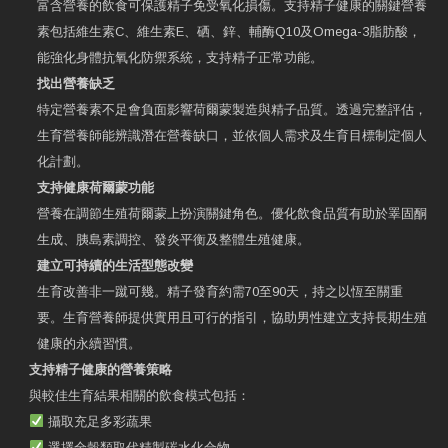
富含營養的飲食可保護精子免受氧化損傷。支持精子健康的關鍵營養
素包括維生素C、維生素E、硒、鋅、輔酶Q10及Omega-3脂肪酸，
能強化身體抗氧化防禦系統，支持精子正常功能。
找出營養缺乏
特定營養素不足會負面影響荷爾蒙製造與精子品質。透過完整評估，
生育營養師能辨識潛在營養缺口，並依個人需求及生育目標制定個人
化計劃。
支持健康荷爾蒙功能
營養在調節生殖荷爾蒙上扮演關鍵角色。優化飲食品質有助於睪固酮
生成、胰島素調控、發炎平衡及整體生殖健康。
建立可持續的生活型態改變
生育改善非一蹴可幾。精子發育約需70至90天，持之以恆至關重
要。生育營養師提供實用且可行的指引，協助男性建立支持長期生殖
健康的永續習慣。
支持精子健康的營養策略
與較佳生育結果相關的飲食模式包括：
攝取充足多彩蔬果
選擇全穀類取代精製碳水化合物