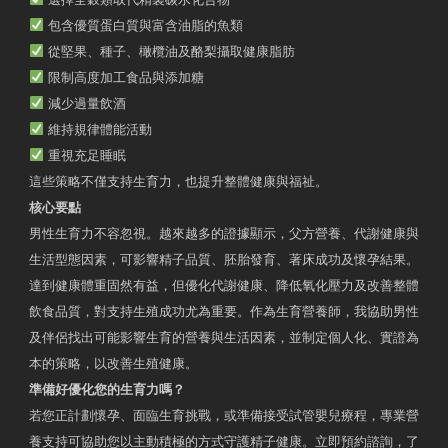
包含優質蛋白質與富含油脂的魚類
從堅果、種子、橄欖油及酪梨攝取健康脂肪
限制高度加工食品與添加糖
減少過量飲酒
維持規律體能活動
重視充足睡眠
這些策略不僅支持生育力，也提升整體健康與福祉。
核心要點
男性生育力不容忽視。越來越多的證據顯示，父方營養、代謝健康與
生活型態因素，可影響精子品質、胚胎發育、著床成功及懷孕結果。
達到健康體重固然有益，但優化代謝健康、降低氧化壓力及改善整體
飲食品質，對支持生殖成功尤為重要。作為生育營養師，我協助男性
及伴侶找出可能影響生育的營養與生活因素，並制定個人化、實證為
本的策略，以改善生殖健康。
準備好優化您的生育力嗎？
若您正計劃懷孕、面臨生育挑戰，或準備接受試管嬰兒療程，專業營
養支持可協助您以主動積極的方式守護精子健康。立即預約諮詢，了