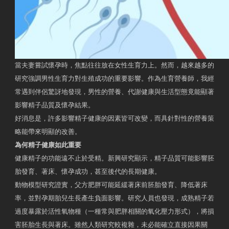
當夫妻嘗試懷孕時，焦點往往放在女性生育力上。然而，越來越多的
研究強調男性生育力對生殖成功的重要影響。作為生育營養師，我經
常遇到伴侶驚訝地發現，男性的營養、代謝健康與生活型態竟能顯著
影響精子品質及懷孕結果。
好消息是，許多影響精子健康的因素皆可改變，而具針對性的營養策
略能帶來明顯的改善。
為何精子健康如此重要
健康精子的功能遠不止於受精。新興研究顯示，精子品質可能影響胚
胎發育、著床、懷孕成功，甚至後代的長期健康。
動物模型研究證實，父方肥胖可能延緩著床前胚胎發育、降低著床
率，並對孕期胎兒生長產生負面影響。研究人員也發現，成熟精子若
過度暴露於活性氧物種（一種常與肥胖相關的氧化壓力形式），將損
害胚胎生長與著床。雖然人類研究較複雜，未必能確立直接因果關