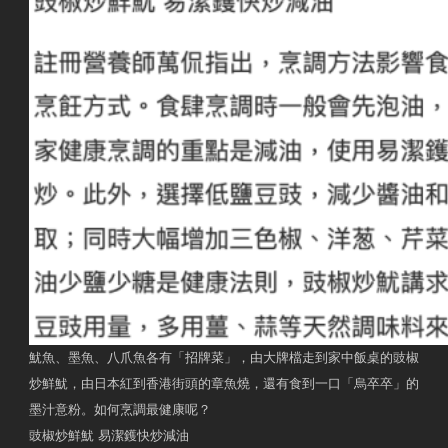
魷魚、墨魚、八爪魚各有「招牌菜」，由大牌檔走到家中飯桌的豉椒
炒鮮魷，由日本紅到香港街頭的章魚燒，還有食到一口「烏卒卒」的
墨汁意粉。如何烹調最健康呢？
豉椒炒鮮魷 易潔鑊快炒減油