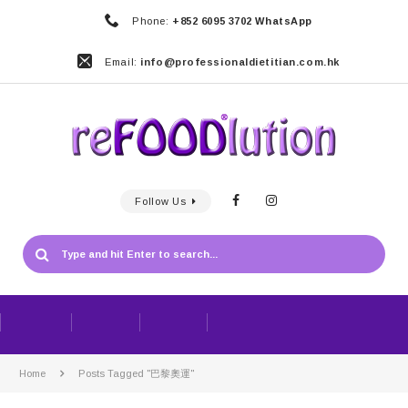
Phone:
+852 6095 3702 WhatsApp
Email:
info@professionaldietitian.com.hk
Follow Us
Home
Posts Tagged "巴黎奧運"