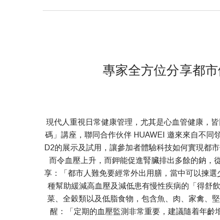
專家全方位分享都市健康
現代人重視日常健康管理，尤其是心血管健康，皆
碼」講座，聯同合作伙伴 HUAWEI 邀來來自不
D2的展示及試用，讓參加者體驗科技如何實現都市
而令血壓上升，而鉀能促進腎臟排出多餘的鈉，從
享：「都市人難免要經常外出用膳，當中可以揀選少
種幫助緩減高血壓及減低患有慢性疾病的「得舒飲食
菜、全穀類以及低脂食物，包含魚、肉、家禽、堅
醒：「定期的血壓監測非常重要，建議隨着年齡增長務必增加