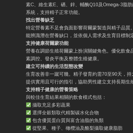
素C、維生素E、硒、鋅、輔酶Q10及Omega-3
系統，支持精子正常功能。
找出營養缺乏
特定營養素不足會負面影響荷爾蒙製造與精子品質
能辨識潛在營養缺口，並依個人需求及生育目標制
支持健康荷爾蒙功能
營養在調節生殖荷爾蒙上扮演關鍵角色。優化飲食
素調控、發炎平衡及整體生殖健康。
建立可持續的生活型態改變
生育改善非一蹴可幾。精子發育約需70至90天，
提供實用且可行的指引，協助男性建立支持長期生
支持精子健康的營養策略
與較佳生育結果相關的飲食模式包括：
攝取充足多彩蔬果
選擇全穀類取代精製碳水化合物
包含優質蛋白質與富含油脂的魚類
從堅果、種子、橄欖油及酪梨攝取健康脂肪