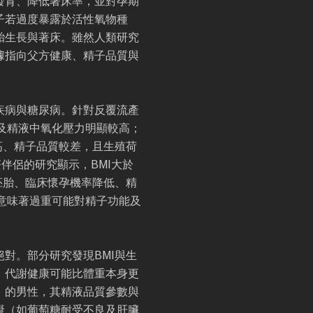
發育、降低著床率，並對孕期
子若過度暴露於活性氧物種
胎生長與著床。雖然人類研究
據指向父方健康、精子品質與
疾病與糖尿病。針對反覆流產
及精液中氧化壓力明顯較高；
高、精子品質較差，且生殖荷
伴侶的研究顯示，BMI大於
質胚胎、臨床懷孕機率降低、精
意味著過重可能對精子功能及
對。部分研究發現BMI與生
，代謝健康可能比體重本身更
」的男性，其精液品質參數與
礙（如葡萄糖耐受不良及肝臟