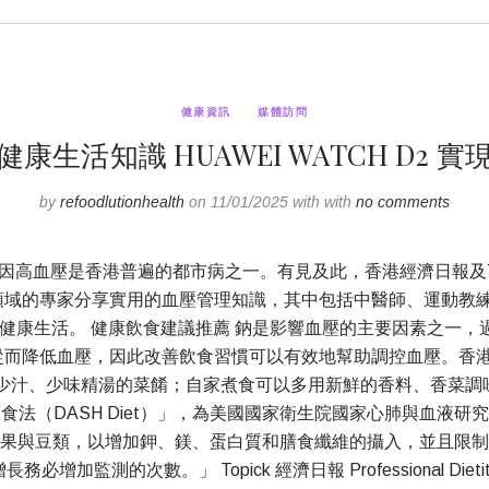
健康資訊
媒體訪問
生活知識 HUAWEI WATCH D2
by
refoodlutionhealth
on 11/01/2025 with with
no comments
因高血壓是香港普遍的都市病之一。有見及此，香港經濟日報及TO
同領域的專家分享實用的血壓管理知識，其中包括中醫師、運動教練、營
健康生活。 健康飲食建議推薦 鈉是影響血壓的主要因素之一
而降低血壓，因此改善飲食習慣可以有效地幫助調控血壓。香港執業
汁、少味精湯的菜餚；自家煮食可以多用新鮮的香料、香菜調味，如
法（DASH Diet）」，為美國國家衛生院國家心肺與血液研究
果與豆類，以增加鉀、鎂、蛋白質和膳食纖維的攝入，並且限制
監測的次數。」 Topick 經濟日報 Professional Di