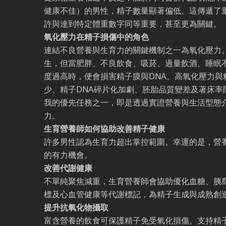
健康不佳）的男性，精子數量顯著偏低。這傳遞了
許與達到特定體重數字同等重要，甚至更為關鍵。
氧化壓力在精子損傷中的角色
連結不良營養與生育力的關鍵機制之一為氧化壓力
生，但當肥胖、不良飲食、吸菸、過量飲酒、睡眠
度過高時，便會損害精子膜與DNA。高氧化壓力與
少、精子DNA碎片化加劇、胚胎品質變差及著床率
我的優先任務之一，即是透過實證營養與生活型態
力。
生育營養師如何協助改善精子健康
許多男性認為生育力超出掌控範圍。幸運的是，營
的有力機會。
改善代謝健康
不單純聚焦減重，生育營養師會協助優化血糖、胰
標及心血管健康等代謝標記，為精子生成與成熟創
提升抗氧化物攝取
富含營養的飲食可保護精子免受氧化損傷。支持精