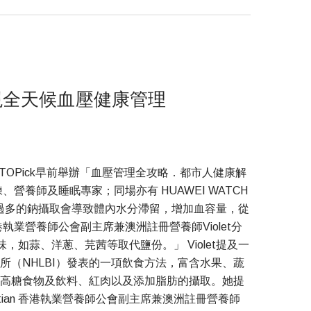
 實現全天候血壓健康管理
Pick早前舉辦「血壓管理全攻略．都市人健康解
養師及睡眠專家；同場亦有 HUAWEI WATCH
，過多的鈉攝取會導致體內水分滯留，增加血容量，從
營養師公會副主席兼澳洲註冊營養師Violet分
蒜、洋蔥、芫茜等取代鹽份。」 Violet提及一
所（NHLBI）發表的一項飲食方法，富含水果、蔬
高糖食物及飲料、紅肉以及添加脂肪的攝取。她提
etitian 香港執業營養師公會副主席兼澳洲註冊營養師