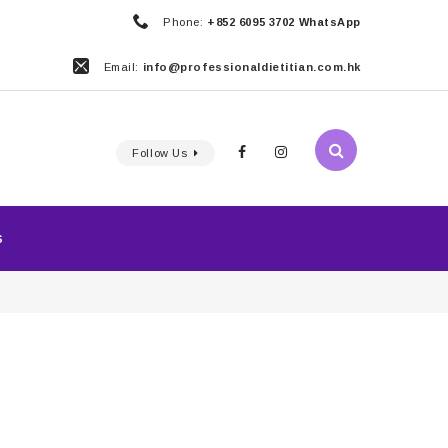
Phone:
+852 6095 3702 WhatsApp
Email:
info@professionaldietitian.com.hk
Follow Us
S