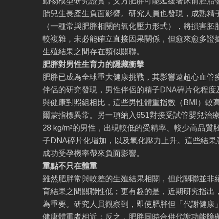
動物模型研究證實，父方肥胖可能延緩著床前胚胎
胎兒生長產生負面影響。研究人員也發現，成熟精
（一種常與肥胖相關的氧化壓力形式），將損害胚
較複雜，未必能確立直接因果關係，但愈來愈多證
生殖結果之間存在類似關聯。
肥胖對男性生育力的隱藏衝擊
肥胖已成為全球重大健康挑戰，其影響遠超心血管
伴侶的研究發現，男性伴侶的精子DNA碎片化程度
與健康對照組相比，這些男性體重指數（BMI）較
爾蒙指標異常。另一項納入651對接受試管嬰兒治療
28 kg/m²的男性，出現較低的受精率、較少高品
子DNA碎片化增加，以及氧化壓力上升。這些結果
成功受孕機率帶來負面影響。
重點不只在體重
雖然肥胖常與較差的生殖結果相關，但此關聯並非絕
育結果之間關聯性低；更有趣的是，近期研究指出
為重要。研究人員觀察到，即使肥胖但「代謝健康
健康體重者相近；反之，肥胖同時合併代謝功能障