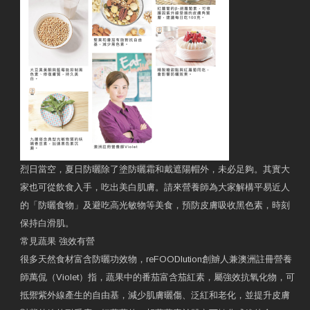
烈日當空，夏日防曬除了塗防曬霜和戴遮陽帽外，未必足夠。其實大
家也可從飲食入手，吃出美白肌膚。請來營養師為大家解構平易近人
的「防曬食物」及避吃高光敏物等美食，預防皮膚吸收黑色素，時刻
保持白滑肌。
常見蔬果 強效有營
很多天然食材富含防曬功效物，reFOODlution創辧人兼澳洲註冊營養
師萬侃（Violet）指，蔬果中的番茄富含茄紅素，屬強效抗氧化物，可
抵禦紫外線產生的自由基，減少肌膚曬傷、泛紅和老化，並提升皮膚