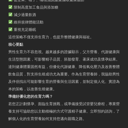
限制高度加工食品與添加糖
減少過量飲酒
維持規律體能活動
重視充足睡眠
這些策略不僅支持生育力，也提升整體健康與福祉。
核心要點
男性生育力不容忽視。越來越多的證據顯示，父方營養、代謝健康與
生活型態因素，可影響精子品質、胚胎發育、著床成功及懷孕結果。
達到健康體重固然有益，但優化代謝健康、降低氧化壓力及改善整體
飲食品質，對支持生殖成功尤為重要。作為生育營養師，我協助男性
及伴侶找出可能影響生育的營養與生活因素，並制定個人化、實證為
本的策略，以改善生殖健康。
準備好優化您的生育力嗎？
若您正計劃懷孕、面臨生育挑戰，或準備接受試管嬰兒療程，專業營
養支持可協助您以主動積極的方式守護精子健康。立即預約諮詢，了
解個人化的生育營養如何支持您邁向親職之路。
Contact Us