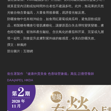
就算是室內活動或短時間外出者也不建議多吃。此外，無花果的天然
光敏合物含量偏高，大量食用後暴曬，易誘發光敏反應。
防曬食物中也有相沖組合，如食用紅蘿蔔或南瓜時，避免甜飲或甜
品，精製糖有機會引發肌膚糖化，讓膠原蛋白失去彈性變黃變脆，膚
色暗啞蠟黃、鬆弛和產生皺紋。含抗氧化的番茄和芹菜、芫荽或九層
塔一起吃，則會提升皮膚對紫外線的敏感度，令美白防曬失效。
撰文：林佩婷
部分圖片：互聯網
原文網址：天然食材 吃出防曬美肌 | 東方日報 | 副刊
Contact Us
衛生署製作 『健康外賣美食 色香味營兼備』萬侃 註冊營養師
DAA(APD), HKDA