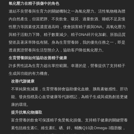
氧化壓力在精子損傷中的角色
連結不良營養與生育力的關鍵機制之一為氧化壓力。活性氧物種為體
內自然產生，但當肥胖、不良飲食、吸菸、過量飲酒、睡眠不足及慢
性壓力等因素使其濃度過高時，便會損害精子膜與DNA。高氧化壓力
與精子活動力下降、精子數量減少、精子DNA碎片化加劇、胚胎品質
變差及著床率降低有關。身為生育營養師，我的優先任務之一，即是
透過實證營養與生活型態介入，協助客戶降低氧化壓力。
生育營養師如何協助改善精子健康
許多男性認為生育力超出掌控範圍。幸運的是，營養提供了支持精子
生成與功能的有力機會。
改善代謝健康
不單純聚焦減重，生育營養師會協助優化血糖、胰島素敏感性、肝功
能、發炎指標及心血管健康等代謝標記，為精子生成與成熟創造更健
康的環境。
提升抗氧化物攝取
富含營養的飲食可保護精子免受氧化損傷。支持精子健康的關鍵營養
素包括維生素C、維生素E、硒、鋅、輔酶Q10及Omega-3脂肪酸，