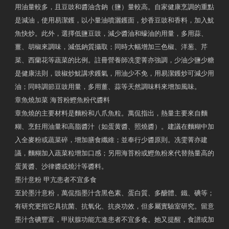
用油量較多，且豆豉和醬油含鈉（鹽）量較高。自家健康烹調的重點
是減油，使用易潔鑊，以小量油噴灑鑊面，炒香豆豉和香料，加入魷
魚快炒。此外，選擇低鹽豆豉，減少醬油和蠔油的用量，多用蒜、
薑、胡椒來調味，減低鈉質攝取；同時大幅增加三色椒、洋葱、芹
菜、西蘭花等蔬菜的比例。註冊營養師冼雯菁亦強調，少油少鹽少糖
是健康法則，豉椒炒魷講求鑊氣，用油少不免，用易潔鑊炒可減少用
油；同時調節豆豉用量，多用薑、蒜等天然調味料來增加風味。
章魚燒加菜 海苔粉鰹魚粉代醬料
章魚燒的主要材料是麵粉和八爪魚粒。萬侃指出，熱量主要來自麵
糊、烹飪用油量和高脂醬汁（如蛋黄醬、照燒醬）。建議在麵糊中加
入全麥粉或蔬菜碎，增加膳食纖維；並奉行少醬原則。冼雯菁亦建
議，麵糊加入蔬菜粒增加口感；另用海苔粉或鰹魚粉來代替熱量高的
蛋黃醬、沙律醬或燒汁等醬料。
墨汁意粉 甲亢患者不宜多食
至於墨汁意粉，萬侃指墨汁含黑色素、蛋白質、多醣體、鐵、碘等；
有研究更指它具抗菌、抗氧化、抗炎功效，但多屬實驗室研究。留意
墨汁含碘豐富，甲狀腺功能亢進患者不宜多食。她又提醒，食譜或加