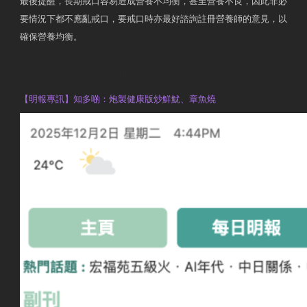
最後提醒，長期戒口容易造成營養不均衡，甚至營養不良，因此非必
要情況下都不應亂戒口，要戒口時亦最好諮詢註冊營養師的意見，以
確保營養均衡。
AM730
執業註冊營養師 Violet Man
【明報專訊】知多啲：炮製健康版炒鮮魷、章魚燒