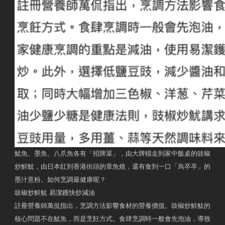
魷魚、墨魚、八爪魚各有「招牌菜」，由大牌檔走到家中飯桌的豉椒
炒鮮魷，由日本紅到香港街頭的章魚燒，還有食到一口「烏卒卒」的
墨汁意粉。如何烹調最健康呢？
豉椒炒鮮魷 易潔鑊快炒減油
註冊營養師萬侃指出，烹調方法影響食材的營養價值。豉椒炒鮮魷的
核心問題不在魷魚，而是烹飪方式。食肆烹調時一般會先泡油，導致