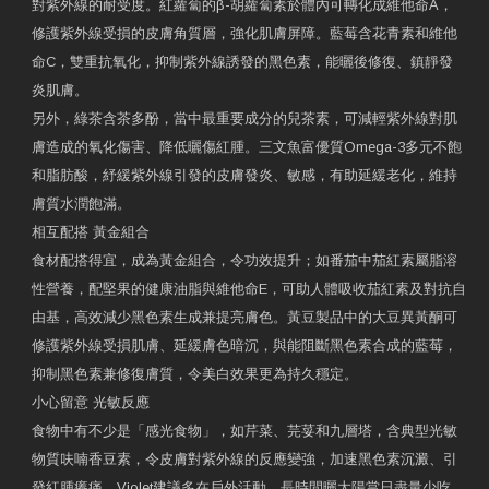
對紫外線的耐受度。紅蘿蔔的β-胡蘿蔔素於體內可轉化成維他命A，
修護紫外線受損的皮膚角質層，強化肌膚屏障。藍莓含花青素和維他
命C，雙重抗氧化，抑制紫外線誘發的黑色素，能曬後修復、鎮靜發
炎肌膚。
另外，綠茶含茶多酚，當中最重要成分的兒茶素，可減輕紫外線對肌
膚造成的氧化傷害、降低曬傷紅腫。三文魚富優質Omega-3多元不飽
和脂肪酸，紓緩紫外線引發的皮膚發炎、敏感，有助延緩老化，維持
膚質水潤飽滿。
相互配搭 黃金組合
食材配搭得宜，成為黃金組合，令功效提升；如番茄中茄紅素屬脂溶
性營養，配堅果的健康油脂與維他命E，可助人體吸收茄紅素及對抗自
由基，高效減少黑色素生成兼提亮膚色。黃豆製品中的大豆異黃酮可
修護紫外線受損肌膚、延緩膚色暗沉，與能阻斷黑色素合成的藍莓，
抑制黑色素兼修復膚質，令美白效果更為持久穩定。
小心留意 光敏反應
食物中有不少是「感光食物」，如芹菜、芫荽和九層塔，含典型光敏
物質呋喃香豆素，令皮膚對紫外線的反應變強，加速黑色素沉澱、引
發紅腫癢痛。Violet建議多在戶外活動、長時間曬太陽當日盡量少吃，