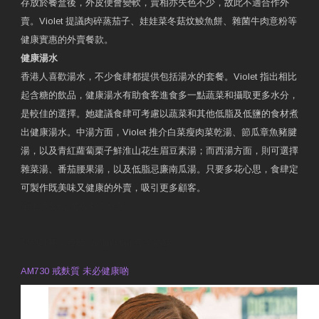
存放於餐盒後，外皮便會變軟，賣相亦失色不少，故此不適合作外
賣。Violet 提議肉碎蒸茄子、娃娃菜冬菇炆鯪魚餅、雜菌牛肉意粉等
健康實惠的外賣餐款。
健康湯水
香港人喜歡湯水，不少食肆都提供包括湯水的套餐。Violet 指出相比
起含糖的飲品，健康湯水有助食客進食多一點蔬菜和攝取更多水分，
是較佳的選擇。她建議食肆可考慮以蔬菜和其他低脂及低鹽的食材煮
出健康湯水。中湯方面，Violet 推介白菜瘦肉菜乾湯、節瓜章魚豬腱
湯，以及青紅蘿蔔栗子鮮淮山花生眉豆素湯；而西湯方面，則可選擇
雜菜湯、番茄腰果湯，以及低脂忌廉南瓜湯。只要多花心思，食肆定
可製作既美味又健康的外賣，吸引更多顧客。
衛生署製作 星級有營食肆
預約註冊營養師 Violet Man
專業範疇
AM730 戒麩質 未必健康啲