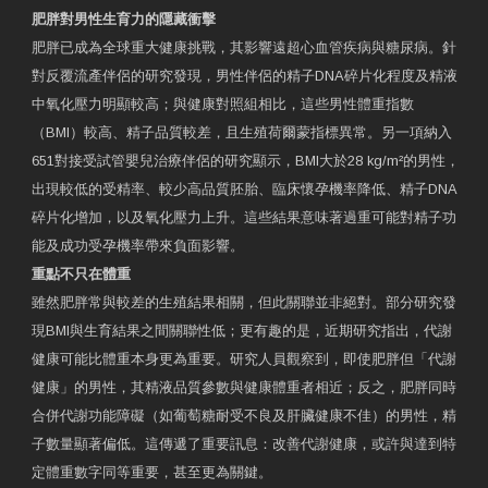
肥胖對男性生育力的隱藏衝擊
肥胖已成為全球重大健康挑戰，其影響遠超心血管疾病與糖尿病。針
對反覆流產伴侶的研究發現，男性伴侶的精子DNA碎片化程度及精液
中氧化壓力明顯較高；與健康對照組相比，這些男性體重指數
（BMI）較高、精子品質較差，且生殖荷爾蒙指標異常。另一項納入
651對接受試管嬰兒治療伴侶的研究顯示，BMI大於28 kg/m²的男性，
出現較低的受精率、較少高品質胚胎、臨床懷孕機率降低、精子DNA
碎片化增加，以及氧化壓力上升。這些結果意味著過重可能對精子功
能及成功受孕機率帶來負面影響。
重點不只在體重
雖然肥胖常與較差的生殖結果相關，但此關聯並非絕對。部分研究發
現BMI與生育結果之間關聯性低；更有趣的是，近期研究指出，代謝
健康可能比體重本身更為重要。研究人員觀察到，即使肥胖但「代謝
健康」的男性，其精液品質參數與健康體重者相近；反之，肥胖同時
合併代謝功能障礙（如葡萄糖耐受不良及肝臟健康不佳）的男性，精
子數量顯著偏低。這傳遞了重要訊息：改善代謝健康，或許與達到特
定體重數字同等重要，甚至更為關鍵。