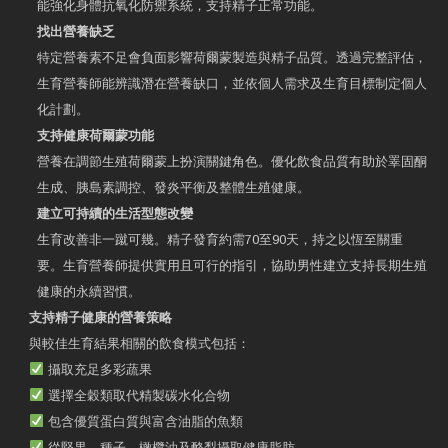
能強化身體抗氧化防禦系統，支持精子正常功能。
找出營養缺乏
特定營養素不足會負面影響荷爾蒙製造與精子品質。透過完整評估，
生育營養師能辨識潛在營養缺口，並依個人需求及生育目標制定個人
化計劃。
支持健康荷爾蒙功能
營養在調節生殖荷爾蒙上扮演關鍵角色。優化飲食品質有助於睪固酮
生成、胰島素調控、發炎平衡及整體生殖健康。
建立可持續的生活型態改變
生育改善非一蹴可幾。精子發育約需70至90天，持之以恆至關重
要。生育營養師提供實用且可行的指引，協助男性建立支持長期生殖
健康的永續習慣。
支持精子健康的營養策略
與較佳生育結果相關的飲食模式包括：
攝取充足多彩蔬果
選擇全穀類取代精製碳水化合物
包含優質蛋白質與富含油脂的魚類
從堅果、種子、橄欖油及酪梨攝取健康脂肪