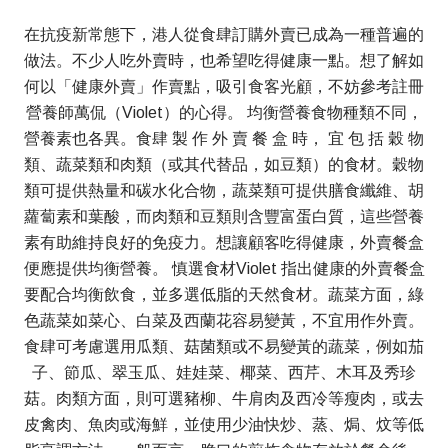
在抗疫新常態下，港人從食肆訂購外賣已成為一種普遍的
做法。不少人吃外賣時，也希望吃得健康一點。想了解如
何以「健康外賣」作賣點，吸引食客光顧，不妨參考註冊
營養師萬侃（Violet）的心得。 均衡營養食物種類不同，
營養素也各異。食肆 製 作 外 賣 餐 盒 時， 宜 包 括 穀 物
類、蔬菜類和肉類（或其代替品，如豆類）的食材。穀物
類可提供熱量和碳水化合物，蔬菜類可提供膳食纖維、胡
蘿蔔素和葉酸，而肉類和豆類則含豐富蛋白質，這些營養
素有助維持良好的免疫力。想讓顧客吃得健康，外賣餐盒
便應提供均衡營養。 慎選食材Violet 指出健康的外賣餐盒
要配合均衡飲食，並多選低脂的天然食材。蔬菜方面，綠
色蔬菜如菜心、白菜及西蘭花容易變黃，不宜用作外賣。
食肆可考慮選用瓜類、菇菌類或不易變黃的蔬菜，例如茄
子、節瓜、翠玉瓜、娃娃菜、椰菜、西芹、木耳及秀珍
菇。肉類方面，則可選豬柳、牛肩肉及西冷等瘦肉，或去
皮禽肉、魚肉或海鮮，並使用少油快炒、蒸、焗、炆等低