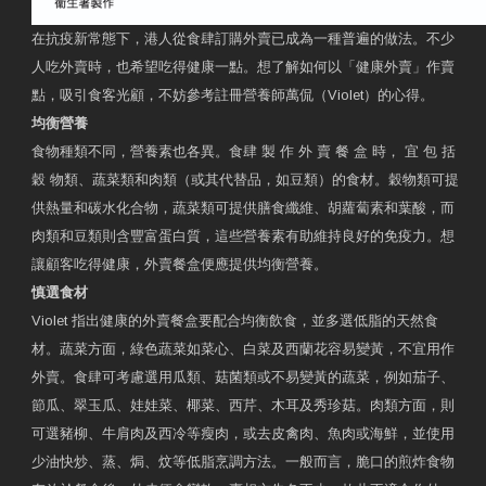
在抗疫新常態下，港人從食肆訂購外賣已成為一種普遍的做法。不少
人吃外賣時，也希望吃得健康一點。想了解如何以「健康外賣」作賣
點，吸引食客光顧，不妨參考註冊營養師萬侃（Violet）的心得。
均衡營養
食物種類不同，營養素也各異。食肆 製 作 外 賣 餐 盒 時， 宜 包 括
穀 物類、蔬菜類和肉類（或其代替品，如豆類）的食材。穀物類可提
供熱量和碳水化合物，蔬菜類可提供膳食纖維、胡蘿蔔素和葉酸，而
肉類和豆類則含豐富蛋白質，這些營養素有助維持良好的免疫力。想
讓顧客吃得健康，外賣餐盒便應提供均衡營養。
慎選食材
Violet 指出健康的外賣餐盒要配合均衡飲食，並多選低脂的天然食
材。蔬菜方面，綠色蔬菜如菜心、白菜及西蘭花容易變黃，不宜用作
外賣。食肆可考慮選用瓜類、菇菌類或不易變黃的蔬菜，例如茄子、
節瓜、翠玉瓜、娃娃菜、椰菜、西芹、木耳及秀珍菇。肉類方面，則
可選豬柳、牛肩肉及西冷等瘦肉，或去皮禽肉、魚肉或海鮮，並使用
少油快炒、蒸、焗、炆等低脂烹調方法。一般而言，脆口的煎炸食物