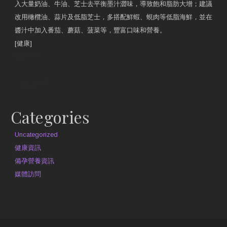
入大量奶油、牛油、芝士去平衡墨汁澀味，導致飽和脂肪大增；建議
改用橄欖油、蒜片及低脂芝士，多搭配鮮蝦、蜆肉等低脂海鮮，並在
醬汁中加入番茄、蘑菇、菠菜等，豐富口味和營養。
[健康]
原文網址
約見營養師
Categories
Uncategorized
健康資訊
備孕營養資訊
媒體訪問