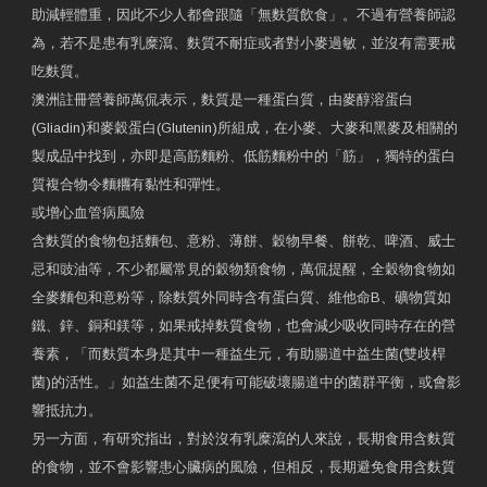
助減輕體重，因此不少人都會跟隨「無麩質飲食」。不過有營養師認
為，若不是患有乳糜瀉、麩質不耐症或者對小麥過敏，並沒有需要戒
吃麩質。
澳洲註冊營養師萬侃表示，麩質是一種蛋白質，由麥醇溶蛋白
(Gliadin)和麥穀蛋白(Glutenin)所組成，在小麥、大麥和黑麥及相關的
製成品中找到，亦即是高筋麵粉、低筋麵粉中的「筋」，獨特的蛋白
質複合物令麵糰有黏性和彈性。
或增心血管病風險
含麩質的食物包括麵包、意粉、薄餅、穀物早餐、餅乾、啤酒、威士
忌和豉油等，不少都屬常見的穀物類食物，萬侃提醒，全穀物食物如
全麥麵包和意粉等，除麩質外同時含有蛋白質、維他命B、礦物質如
鐵、鋅、銅和鎂等，如果戒掉麩質食物，也會減少吸收同時存在的營
養素，「而麩質本身是其中一種益生元，有助腸道中益生菌(雙歧桿
菌)的活性。」如益生菌不足便有可能破壞腸道中的菌群平衡，或會影
響抵抗力。
另一方面，有研究指出，對於沒有乳糜瀉的人來說，長期食用含麩質
的食物，並不會影響患心臟病的風險，但相反，長期避免食用含麩質