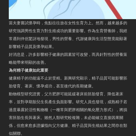
當夫妻嘗試懷孕時，焦點往往放在女性生育力上。然而，越來越多的
研究強調男性生育力對生殖成功的重要影響。作為生育營養師，我經
常遇到伴侶驚訝地發現，男性的營養、代謝健康與生活型態竟能顯著
影響精子品質及懷孕結果。
好消息是，許多影響精子健康的因素皆可改變，而具針對性的營養策
略能帶來明顯的改善。
為何精子健康如此重要
健康精子的功能遠不止於受精。新興研究顯示，精子品質可能影響胚
胎發育、著床、懷孕成功，甚至後代的長期健康。
動物模型研究證實，父方肥胖可能延緩著床前胚胎發育、降低著床
率，並對孕期胎兒生長產生負面影響。研究人員也發現，成熟精子若
過度暴露於活性氧物種（一種常與肥胖相關的氧化壓力形式），將損
害胚胎生長與著床。雖然人類研究較複雜，未必能確立直接因果關
係，但愈來愈多證據指向父方健康、精子品質與生殖結果之間存在類
似關聯。