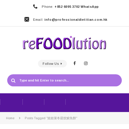
Phone:
+852 6095 3702 WhatsApp
Email:
info@professionaldietitian.com.hk
Follow Us
Home
Posts Tagged "娃娃菜冬菇炆鯪魚餅"