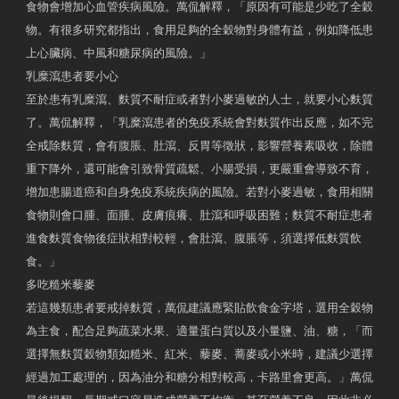
食物會增加心血管疾病風險。萬侃解釋，「原因有可能是少吃了全穀
物。有很多研究都指出，食用足夠的全穀物對身體有益，例如降低患
上心臟病、中風和糖尿病的風險。」
乳糜瀉患者要小心
至於患有乳糜瀉、麩質不耐症或者對小麥過敏的人士，就要小心麩質
了。萬侃解釋，「乳糜瀉患者的免疫系統會對麩質作出反應，如不完
全戒除麩質，會有腹脹、肚瀉、反胃等徵狀，影響營養素吸收，除體
重下降外，還可能會引致骨質疏鬆、小腸受損，更嚴重會導致不育，
增加患腸道癌和自身免疫系統疾病的風險。若對小麥過敏，食用相關
食物則會口腫、面腫、皮膚痕癢、肚瀉和呼吸困難；麩質不耐症患者
進食麩質食物後症狀相對較輕，會肚瀉、腹脹等，須選擇低麩質飲
食。」
多吃糙米藜麥
若這幾類患者要戒掉麩質，萬侃建議應緊貼飲食金字塔，選用全穀物
為主食，配合足夠蔬菜水果、適量蛋白質以及小量鹽、油、糖，「而
選擇無麩質穀物類如糙米、紅米、藜麥、蕎麥或小米時，建議少選擇
經過加工處理的，因為油分和糖分相對較高，卡路里會更高。」萬侃