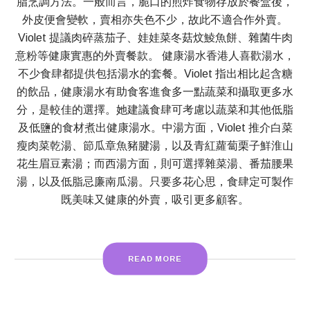
脂烹調方法。一般而言，脆口的煎炸食物存放於餐盒後，
外皮便會變軟，賣相亦失色不少，故此不適合作外賣。
Violet 提議肉碎蒸茄子、娃娃菜冬菇炆鯪魚餅、雜菌牛肉
意粉等健康實惠的外賣餐款。 健康湯水香港人喜歡湯水，
不少食肆都提供包括湯水的套餐。Violet 指出相比起含糖
的飲品，健康湯水有助食客進食多一點蔬菜和攝取更多水
分，是較佳的選擇。她建議食肆可考慮以蔬菜和其他低脂
及低鹽的食材煮出健康湯水。中湯方面，Violet 推介白菜
瘦肉菜乾湯、節瓜章魚豬腱湯，以及青紅蘿蔔栗子鮮淮山
花生眉豆素湯；而西湯方面，則可選擇雜菜湯、番茄腰果
湯，以及低脂忌廉南瓜湯。只要多花心思，食肆定可製作
既美味又健康的外賣，吸引更多顧客。
READ MORE