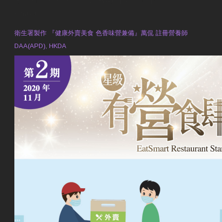
原文網址：天然食材 吃出防曬美肌 | 東方日報 | 副刊
Contact Us
衛生署製作 『健康外賣美食 色香味營兼備』萬侃 註冊營養師
DAA(APD), HKDA