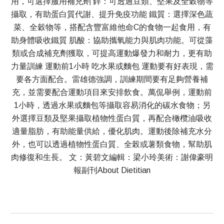
用，可選擇服用補充劑 鋅：可透過豆類、堅果及全穀物等
攝取，有助蛋白質代謝、提升免疫功能 鐵質：選擇深色蔬
菜、全穀物等，搭配含豐富維他命C的食物一起食用，有
助身體吸收鐵質 肌酸：協助攜氧能力與肌肉功能。可從藻
類或合成補充劑獲取，可提高運動爆發力和耐力，更有助
力量訓練 運動前1小時 吃水果或麵包 運動要有好表現，需
要各方面配合。雷雄德強調，訓練期間要有足夠營養補
充，並需要配合運動項目來安排飲食。萬侃舉例，運動前
1小時，透過水果或麵包等攝取容易消化的碳水食物；另
外選擇豆類及堅果攝取植物性蛋白質，再配合橄欖油吸收
適量脂肪，有助能量供給，優化肌肉。運動後除補充水分
外，也可以透過植物性蛋白質、全榖或薯類食物，幫助肌
肉修復和生長。 文：黃碧文編輯：梁小玲美術：謝偉豪明
報副刊About Dietitian