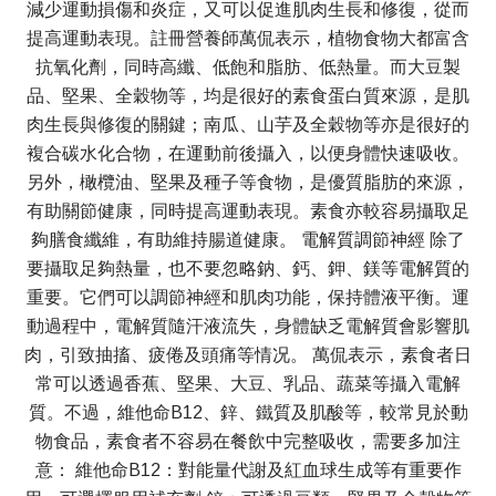
減少運動損傷和炎症，又可以促進肌肉生長和修復，從而
提高運動表現。註冊營養師萬侃表示，植物食物大都富含
抗氧化劑，同時高纖、低飽和脂肪、低熱量。而大豆製
品、堅果、全穀物等，均是很好的素食蛋白質來源，是肌
肉生長與修復的關鍵；南瓜、山芋及全穀物等亦是很好的
複合碳水化合物，在運動前後攝入，以便身體快速吸收。
另外，橄欖油、堅果及種子等食物，是優質脂肪的來源，
有助關節健康，同時提高運動表現。素食亦較容易攝取足
夠膳食纖維，有助維持腸道健康。 電解質調節神經 除了
要攝取足夠熱量，也不要忽略鈉、鈣、鉀、鎂等電解質的
重要。它們可以調節神經和肌肉功能，保持體液平衡。運
動過程中，電解質隨汗液流失，身體缺乏電解質會影響肌
肉，引致抽搐、疲倦及頭痛等情况。 萬侃表示，素食者日
常可以透過香蕉、堅果、大豆、乳品、蔬菜等攝入電解
質。不過，維他命B12、鋅、鐵質及肌酸等，較常見於動
物食品，素食者不容易在餐飲中完整吸收，需要多加注
意： 維他命B12：對能量代謝及紅血球生成等有重要作