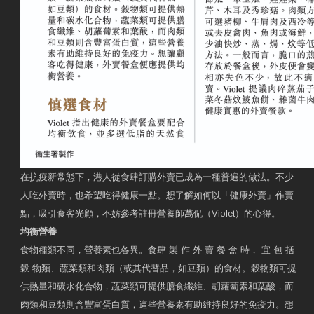
在抗疫新常態下，港人從食肆訂購外賣已成為一種普遍的做法。不少
人吃外賣時，也希望吃得健康一點。想了解如何以「健康外賣」作賣
點，吸引食客光顧，不妨參考註冊營養師萬侃（Violet）的心得。
均衡營養
食物種類不同，營養素也各異。食肆 製 作 外 賣 餐 盒 時， 宜 包 括
穀 物類、蔬菜類和肉類（或其代替品，如豆類）的食材。穀物類可提
供熱量和碳水化合物，蔬菜類可提供膳食纖維、胡蘿蔔素和葉酸，而
肉類和豆類則含豐富蛋白質，這些營養素有助維持良好的免疫力。想