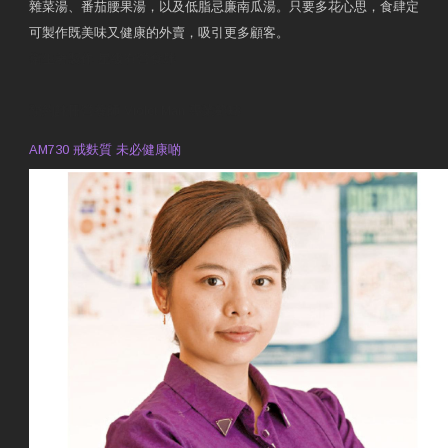
雜菜湯、番茄腰果湯，以及低脂忌廉南瓜湯。只要多花心思，食肆定
可製作既美味又健康的外賣，吸引更多顧客。
衛生署製作 星級有營食肆
預約註冊營養師 Violet Man
專業範疇
AM730 戒麩質 未必健康啲