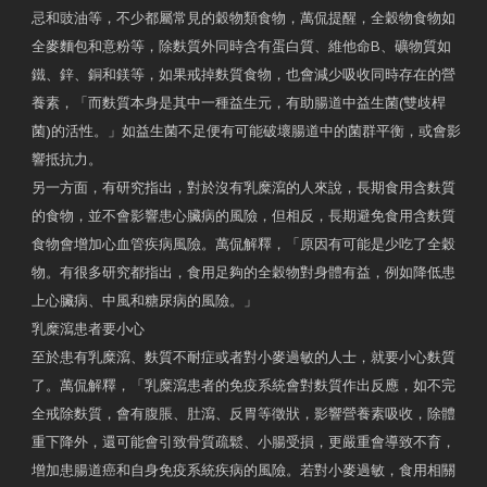
忌和豉油等，不少都屬常見的穀物類食物，萬侃提醒，全穀物食物如
全麥麵包和意粉等，除麩質外同時含有蛋白質、維他命B、礦物質如
鐵、鋅、銅和鎂等，如果戒掉麩質食物，也會減少吸收同時存在的營
養素，「而麩質本身是其中一種益生元，有助腸道中益生菌(雙歧桿
菌)的活性。」如益生菌不足便有可能破壞腸道中的菌群平衡，或會影
響抵抗力。
另一方面，有研究指出，對於沒有乳糜瀉的人來說，長期食用含麩質
的食物，並不會影響患心臟病的風險，但相反，長期避免食用含麩質
食物會增加心血管疾病風險。萬侃解釋，「原因有可能是少吃了全穀
物。有很多研究都指出，食用足夠的全穀物對身體有益，例如降低患
上心臟病、中風和糖尿病的風險。」
乳糜瀉患者要小心
至於患有乳糜瀉、麩質不耐症或者對小麥過敏的人士，就要小心麩質
了。萬侃解釋，「乳糜瀉患者的免疫系統會對麩質作出反應，如不完
全戒除麩質，會有腹脹、肚瀉、反胃等徵狀，影響營養素吸收，除體
重下降外，還可能會引致骨質疏鬆、小腸受損，更嚴重會導致不育，
增加患腸道癌和自身免疫系統疾病的風險。若對小麥過敏，食用相關