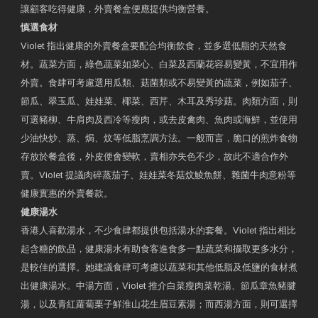
讓顧客吃得健康，外賣餐盒便應提供均衡營養。
慎選食材
Violet 指出健康的外賣餐盒要配合均衡飲食，並多選低脂的天然食
材。蔬菜方面，綠色蔬菜如菜心、白菜及西蘭花容易變黃，不宜用作
外賣。食肆可考慮選用瓜類、菇菌類或不易變黃的蔬菜，例如茄子、
節瓜、翠玉瓜、娃娃菜、椰菜、西芹、木耳及秀珍菇。肉類方面，則
可選豬柳、牛肩肉及西冷等瘦肉，或去皮禽肉、魚肉或海鮮，並使用
少油快炒、蒸、焗、炆等低脂烹調方法。一般而言，脆口的煎炸食物
存放於餐盒後，外皮便會變軟，賣相亦失色不少，故此不適合作外
賣。Violet 提議肉碎蒸茄子、娃娃菜冬菇炆鯪魚餅、雜菌牛肉意粉等
健康實惠的外賣餐款。
健康湯水
香港人喜歡湯水，不少食肆都提供包括湯水的套餐。Violet 指出相比
起含糖的飲品，健康湯水有助食客進食多一點蔬菜和攝取更多水分，
是較佳的選擇。她建議食肆可考慮以蔬菜和其他低脂及低鹽的食材煮
出健康湯水。中湯方面，Violet 推介白菜瘦肉菜乾湯、節瓜章魚豬腱
湯，以及青紅蘿蔔栗子鮮淮山花生眉豆素湯；而西湯方面，則可選擇