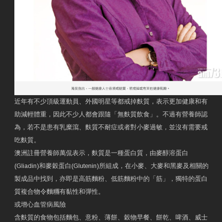
近年有不少頂級運動員、外國明星等都戒掉麩質，表示更加健康和有
助減輕體重，因此不少人都會跟隨「無麩質飲食」。不過有營養師認
為，若不是患有乳糜瀉、麩質不耐症或者對小麥過敏，並沒有需要戒
吃麩質。
澳洲註冊營養師萬侃表示，麩質是一種蛋白質，由麥醇溶蛋白
(Gliadin)和麥穀蛋白(Glutenin)所組成，在小麥、大麥和黑麥及相關的
製成品中找到，亦即是高筋麵粉、低筋麵粉中的「筋」，獨特的蛋白
質複合物令麵糰有黏性和彈性。
或增心血管病風險
含麩質的食物包括麵包、意粉、薄餅、穀物早餐、餅乾、啤酒、威士