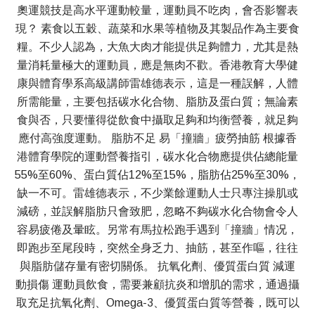
奧運競技是高水平運動較量，運動員不吃肉，會否影響表
現？ 素食以五穀、蔬菜和水果等植物及其製品作為主要食
糧。不少人認為，大魚大肉才能提供足夠體力，尤其是熱
量消耗量極大的運動員，應是無肉不歡。香港教育大學健
康與體育學系高級講師雷雄德表示，這是一種誤解，人體
所需能量，主要包括碳水化合物、脂肪及蛋白質；無論素
食與否，只要懂得從飲食中攝取足夠和均衡營養，就足夠
應付高強度運動。 脂肪不足 易「撞牆」疲勞抽筋 根據香
港體育學院的運動營養指引，碳水化合物應提供佔總能量
55%至60%、蛋白質佔12%至15%，脂肪佔25%至30%，
缺一不可。雷雄德表示，不少業餘運動人士只專注操肌或
減磅，並誤解脂肪只會致肥，忽略不夠碳水化合物會令人
容易疲倦及暈眩。另常有馬拉松跑手遇到「撞牆」情况，
即跑步至尾段時，突然全身乏力、抽筋，甚至作嘔，往往
與脂肪儲存量有密切關係。 抗氧化劑、優質蛋白質 減運
動損傷 運動員飲食，需要兼顧抗炎和增肌的需求，通過攝
取充足抗氧化劑、Omega-3、優質蛋白質等營養，既可以