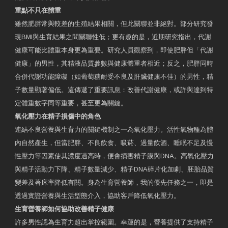
重點不只在體重
雖然肥胖常與較差的生殖結果相關，但此關聯並非絕對。部分研究發
現BMI與生育結果之間關聯性低；更有趣的是，近期研究指出，代謝
健康可能比體重本身更為重要。研究人員觀察到，即使肥胖但「代謝
健康」的男性，其精液品質參數與健康體重者相近；反之，肥胖同時
合併代謝功能障礙（如葡萄糖耐受不良及肝臟健康不佳）的男性，精
子數量顯著偏低。這傳遞了重要訊息：改善代謝健康，或許與達到特
定體重數字同等重要，甚至更為關鍵。
氧化壓力在精子損傷中的角色
連結不良營養與生育力的關鍵機制之一為氧化壓力。活性氧物種為體
內自然產生，但當肥胖、不良飲食、吸菸、過量飲酒、睡眠不足及慢
性壓力等因素使其濃度過高時，便會損害精子膜與DNA。高氧化壓力
與精子活動力下降、精子數量減少、精子DNA碎片化加劇、胚胎品質
變差及著床率降低有關。身為生育營養師，我的優先任務之一，即是
透過實證營養與生活型態介入，協助客戶降低氧化壓力。
生育營養師如何協助改善精子健康
許多男性認為生育力超出掌控範圍。幸運的是，營養提供了支持精子