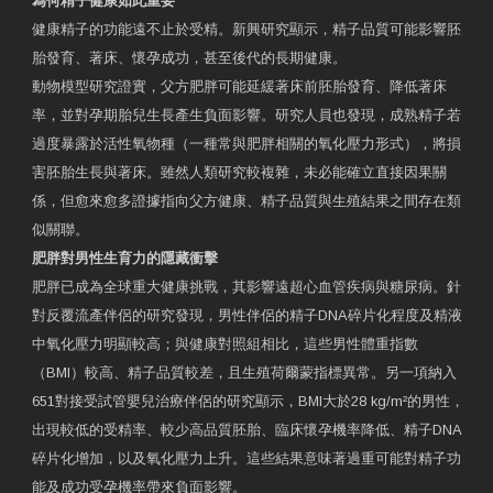
為何精子健康如此重要
健康精子的功能遠不止於受精。新興研究顯示，精子品質可能影響胚
胎發育、著床、懷孕成功，甚至後代的長期健康。
動物模型研究證實，父方肥胖可能延緩著床前胚胎發育、降低著床
率，並對孕期胎兒生長產生負面影響。研究人員也發現，成熟精子若
過度暴露於活性氧物種（一種常與肥胖相關的氧化壓力形式），將損
害胚胎生長與著床。雖然人類研究較複雜，未必能確立直接因果關
係，但愈來愈多證據指向父方健康、精子品質與生殖結果之間存在類
似關聯。
肥胖對男性生育力的隱藏衝擊
肥胖已成為全球重大健康挑戰，其影響遠超心血管疾病與糖尿病。針
對反覆流產伴侶的研究發現，男性伴侶的精子DNA碎片化程度及精液
中氧化壓力明顯較高；與健康對照組相比，這些男性體重指數
（BMI）較高、精子品質較差，且生殖荷爾蒙指標異常。另一項納入
651對接受試管嬰兒治療伴侶的研究顯示，BMI大於28 kg/m²的男性，
出現較低的受精率、較少高品質胚胎、臨床懷孕機率降低、精子DNA
碎片化增加，以及氧化壓力上升。這些結果意味著過重可能對精子功
能及成功受孕機率帶來負面影響。