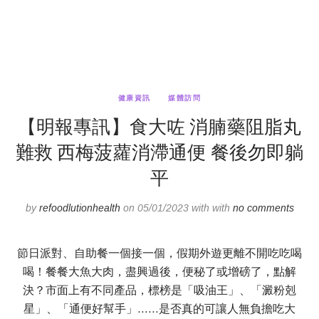
健康資訊
媒體訪問
【明報專訊】食大咗 消腩藥阻脂丸
難救 西梅菠蘿消滯通便 餐後勿即躺
平
by
refoodlutionhealth
on 05/01/2023 with with
no comments
節日派對、自助餐一個接一個，假期外遊更離不開吃吃喝
喝！餐餐大魚大肉，盡興過後，便秘了或增磅了，點解
決？市面上有不同產品，標榜是「吸油王」、「澱粉剋
星」、「通便好幫手」……是否真的可讓人無負擔吃大