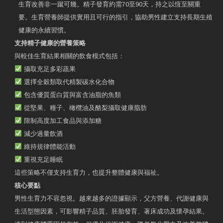
生育改善非一蹴可幾。精子發育約需70至90天，持之以恆至關重
要。生育營養師提供實用且可行的指引，協助男性建立支持長期生殖
健康的永續習慣。
支持精子健康的營養策略
與較佳生育結果相關的飲食模式包括：
攝取充足多彩蔬果
選擇全穀類取代精製碳水化合物
包含優質蛋白質與富含油脂的魚類
從堅果、種子、橄欖油及酪梨攝取健康脂肪
限制高度加工食品與添加糖
減少過量飲酒
維持規律體能活動
重視充足睡眠
這些策略不僅支持生育力，也提升整體健康與福祉。
核心要點
男性生育力不容忽視。越來越多的證據顯示，父方營養、代謝健康與
生活型態因素，可影響精子品質、胚胎發育、著床成功及懷孕結果。