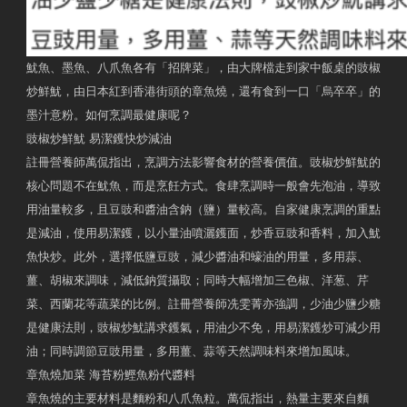
魷魚、墨魚、八爪魚各有「招牌菜」，由大牌檔走到家中飯桌的豉椒
炒鮮魷，由日本紅到香港街頭的章魚燒，還有食到一口「烏卒卒」的
墨汁意粉。如何烹調最健康呢？
豉椒炒鮮魷 易潔鑊快炒減油
註冊營養師萬侃指出，烹調方法影響食材的營養價值。豉椒炒鮮魷的
核心問題不在魷魚，而是烹飪方式。食肆烹調時一般會先泡油，導致
用油量較多，且豆豉和醬油含鈉（鹽）量較高。自家健康烹調的重點
是減油，使用易潔鑊，以小量油噴灑鑊面，炒香豆豉和香料，加入魷
魚快炒。此外，選擇低鹽豆豉，減少醬油和蠔油的用量，多用蒜、
薑、胡椒來調味，減低鈉質攝取；同時大幅增加三色椒、洋葱、芹
菜、西蘭花等蔬菜的比例。註冊營養師冼雯菁亦強調，少油少鹽少糖
是健康法則，豉椒炒魷講求鑊氣，用油少不免，用易潔鑊炒可減少用
油；同時調節豆豉用量，多用薑、蒜等天然調味料來增加風味。
章魚燒加菜 海苔粉鰹魚粉代醬料
章魚燒的主要材料是麵粉和八爪魚粒。萬侃指出，熱量主要來自麵