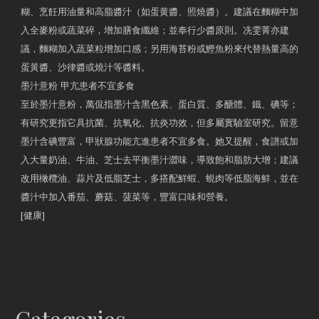
糊、烹飪用油量和高脂醬汁（如蛋黄醬、照燒醬）。建議在麵糊中加
入全麥粉或蔬菜碎，增加膳食纖維；並奉行少醬原則。冼雯菁亦建
議，麵糊加入蔬菜粒增加口感；另用海苔粉或鰹魚粉來代替熱量高的
蛋黃醬、沙律醬或燒汁等醬料。
墨汁意粉 甲亢患者不宜多食
至於墨汁意粉，萬侃指墨汁含黑色素、蛋白質、多醣體、鐵、碘等；
有研究更指它具抗菌、抗氧化、抗炎功效，但多屬實驗室研究。留意
墨汁含碘豐富，甲狀腺功能亢進患者不宜多食。她又提醒，食譜或加
入大量奶油、牛油、芝士去平衡墨汁澀味，導致飽和脂肪大增；建議
改用橄欖油、蒜片及低脂芝士，多搭配鮮蝦、蜆肉等低脂海鮮，並在
醬汁中加入番茄、蘑菇、菠菜等，豐富口味和營養。
[健康]
原文網址
約見營養師
Categories