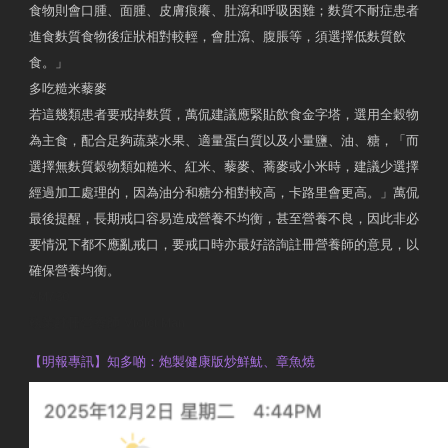
食物則會口腫、面腫、皮膚痕癢、肚瀉和呼吸困難；麩質不耐症患者
進食麩質食物後症狀相對較輕，會肚瀉、腹脹等，須選擇低麩質飲
食。」
多吃糙米藜麥
若這幾類患者要戒掉麩質，萬侃建議應緊貼飲食金字塔，選用全穀物
為主食，配合足夠蔬菜水果、適量蛋白質以及小量鹽、油、糖，「而
選擇無麩質穀物類如糙米、紅米、藜麥、蕎麥或小米時，建議少選擇
經過加工處理的，因為油分和糖分相對較高，卡路里會更高。」萬侃
最後提醒，長期戒口容易造成營養不均衡，甚至營養不良，因此非必
要情況下都不應亂戒口，要戒口時亦最好諮詢註冊營養師的意見，以
確保營養均衡。
AM730
執業註冊營養師 Violet Man
【明報專訊】知多啲：炮製健康版炒鮮魷、章魚燒