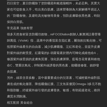
烈日當空，夏日防曬除了塗防曬霜和戴遮陽帽外，未必足夠。其實大
家也可從飲食入手，吃出美白肌膚。請來營養師為大家解構平易近人
的「防曬食物」及避吃高光敏物等美食，預防皮膚吸收黑色素，時刻
保持白滑肌。
常見蔬果 強效有營
很多天然食材富含防曬功效物，reFOODlution創辧人兼澳洲註冊營養
師萬侃（Violet）指，蔬果中的番茄富含茄紅素，屬強效抗氧化物，可
抵禦紫外線產生的自由基，減少肌膚曬傷、泛紅和老化，並提升皮膚
對紫外線的耐受度。紅蘿蔔的β-胡蘿蔔素於體內可轉化成維他命A，
修護紫外線受損的皮膚角質層，強化肌膚屏障。藍莓含花青素和維他
命C，雙重抗氧化，抑制紫外線誘發的黑色素，能曬後修復、鎮靜發
炎肌膚。
另外，綠茶含茶多酚，當中最重要成分的兒茶素，可減輕紫外線對肌
膚造成的氧化傷害、降低曬傷紅腫。三文魚富優質Omega-3多元不飽
和脂肪酸，紓緩紫外線引發的皮膚發炎、敏感，有助延緩老化，維持
膚質水潤飽滿。
相互配搭 黃金組合