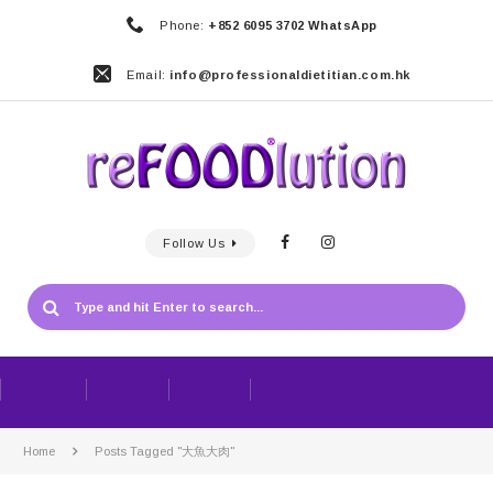
Phone:
+852 6095 3702 WhatsApp
Email:
info@professionaldietitian.com.hk
Follow Us
Home
Posts Tagged "大魚大肉"