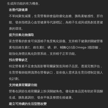
生成與功能的有力機會。
改善代謝健康
不單純聚焦減重，生育營養師會協助優化血糖、胰島素敏感性、肝功
能、發炎指標及心血管健康等代謝標記，為精子生成與成熟創造更健
康的環境。
提升抗氧化物攝取
富含營養的飲食可保護精子免受氧化損傷。支持精子健康的關鍵營養
素包括維生素C、維生素E、硒、鋅、輔酶Q10及Omega-3脂肪酸，
能強化身體抗氧化防禦系統，支持精子正常功能。
找出營養缺乏
特定營養素不足會負面影響荷爾蒙製造與精子品質。透過完整評估，
生育營養師能辨識潛在營養缺口，並依個人需求及生育目標制定個人
化計劃。
支持健康荷爾蒙功能
營養在調節生殖荷爾蒙上扮演關鍵角色。優化飲食品質有助於睪固酮
生成、胰島素調控、發炎平衡及整體生殖健康。
建立可持續的生活型態改變