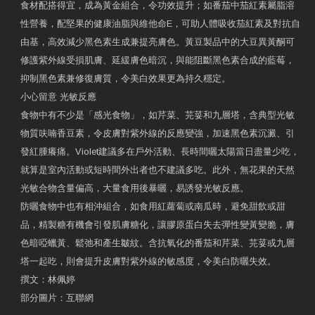
食材配搭得宜，成為黃金組合，令功效提升；如番茄中茄紅素屬脂溶
性營養，配堅果的健康油脂與維他命E，可助人體吸收茄紅素及對抗自
由基，高效減少黑色素生成兼提亮膚色。黃豆製品中的大豆異黃酮可
修護紫外線受損肌膚、延緩膚色暗沉，與能阻斷黑色素合成的藍莓，
抑制黑色素兼修復膚質，令美白效果更為持久穩定。
小心留意 光敏反應
食物中有不少是「感光食物」，如芹菜、芫荽和九層塔，含典型光敏
物質呋喃香豆素，令皮膚對紫外線的反應變強，加速黑色素沉澱、引
發紅腫癢痛。Violet建議多在戶外活動、長時間曬太陽當日盡量少吃，
就算是室內活動或短時間外出者也不建議多吃。此外，無花果的天然
光敏合物含量偏高，大量食用後暴曬，易誘發光敏反應。
防曬食物中也有相沖組合，如食用紅蘿蔔或南瓜時，避免甜飲或甜
品，精製糖有機會引發肌膚糖化，讓膠原蛋白失去彈性變黃變脆，膚
色暗啞蠟黃、鬆弛和產生皺紋。含抗氧化的番茄和芹菜、芫荽或九層
塔一起吃，則會提升皮膚對紫外線的敏感度，令美白防曬失效。
撰文：林佩婷
部分圖片：互聯網