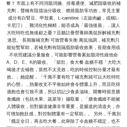
餐？ 市面上有不同消脂消腩、排毒通便、減肥阻吸收的補
充劑，聲稱有阻擋油分吸收、燃燒脂肪等功效，常見主要
成分有白腎豆、甲殼素、L-carnitine（左旋肉鹼，或稱L-
卡尼汀）、難消化性糊精，能否成為「最強後盾」，讓人
大吃特吃也無後顧之憂？且聽註冊營養師萬侃拆解補充劑
迷思。 長期服補充劑 可致營養失衡 萬侃強調，補充劑只
能短暫幫助，若補充劑有阻隔脂肪吸收效果，長期食用或
不依照建議分量服食，可能影響營養素如脂溶性維他命
A、D、E、K的吸收。 「留肚」食大餐 血糖不穩「大吃大
喝後才去補救，當然不太見效，吃的時候控制分量才最有
效。」她提醒，「千萬不要有吃了補充劑就可以大吃特吃
的心態」，熱量收支不平衡始終會令體重上升，而且吃得
過飽也會引致不適，所以切記少食多滋味。開餐時留意膳
食纖維（包括水果、蔬菜等）攝取量，「膳食纖維不能被
人體吸收，但對腸道健康非常重要，是腸道的清道夫，亦
可增加飽肚感，對控制體重有一定幫助」。 另外，千萬別
「餓足全日」再去吃大餐，此舉除了令血糖不穩定，也不