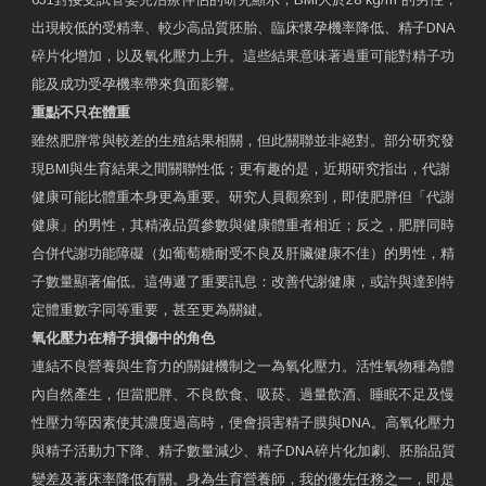
出現較低的受精率、較少高品質胚胎、臨床懷孕機率降低、精子DNA
碎片化增加，以及氧化壓力上升。這些結果意味著過重可能對精子功
能及成功受孕機率帶來負面影響。
重點不只在體重
雖然肥胖常與較差的生殖結果相關，但此關聯並非絕對。部分研究發
現BMI與生育結果之間關聯性低；更有趣的是，近期研究指出，代謝
健康可能比體重本身更為重要。研究人員觀察到，即使肥胖但「代謝
健康」的男性，其精液品質參數與健康體重者相近；反之，肥胖同時
合併代謝功能障礙（如葡萄糖耐受不良及肝臟健康不佳）的男性，精
子數量顯著偏低。這傳遞了重要訊息：改善代謝健康，或許與達到特
定體重數字同等重要，甚至更為關鍵。
氧化壓力在精子損傷中的角色
連結不良營養與生育力的關鍵機制之一為氧化壓力。活性氧物種為體
內自然產生，但當肥胖、不良飲食、吸菸、過量飲酒、睡眠不足及慢
性壓力等因素使其濃度過高時，便會損害精子膜與DNA。高氧化壓力
與精子活動力下降、精子數量減少、精子DNA碎片化加劇、胚胎品質
變差及著床率降低有關。身為生育營養師，我的優先任務之一，即是