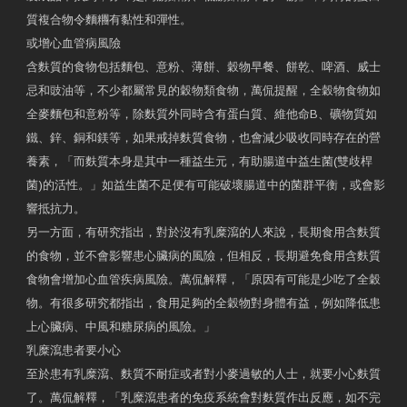
質複合物令麵糰有黏性和彈性。
或增心血管病風險
含麩質的食物包括麵包、意粉、薄餅、穀物早餐、餅乾、啤酒、威士
忌和豉油等，不少都屬常見的穀物類食物，萬侃提醒，全穀物食物如
全麥麵包和意粉等，除麩質外同時含有蛋白質、維他命B、礦物質如
鐵、鋅、銅和鎂等，如果戒掉麩質食物，也會減少吸收同時存在的營
養素，「而麩質本身是其中一種益生元，有助腸道中益生菌(雙歧桿
菌)的活性。」如益生菌不足便有可能破壞腸道中的菌群平衡，或會影
響抵抗力。
另一方面，有研究指出，對於沒有乳糜瀉的人來說，長期食用含麩質
的食物，並不會影響患心臟病的風險，但相反，長期避免食用含麩質
食物會增加心血管疾病風險。萬侃解釋，「原因有可能是少吃了全穀
物。有很多研究都指出，食用足夠的全穀物對身體有益，例如降低患
上心臟病、中風和糖尿病的風險。」
乳糜瀉患者要小心
至於患有乳糜瀉、麩質不耐症或者對小麥過敏的人士，就要小心麩質
了。萬侃解釋，「乳糜瀉患者的免疫系統會對麩質作出反應，如不完