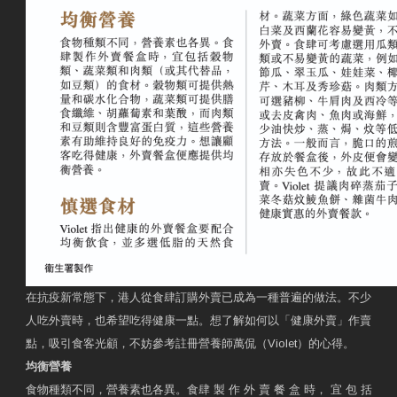
在抗疫新常態下，港人從食肆訂購外賣已成為一種普遍的做法。不少
人吃外賣時，也希望吃得健康一點。想了解如何以「健康外賣」作賣
點，吸引食客光顧，不妨參考註冊營養師萬侃（Violet）的心得。
均衡營養
食物種類不同，營養素也各異。食肆 製 作 外 賣 餐 盒 時， 宜 包 括