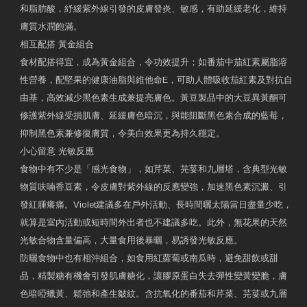
和脂肪酸，紓緩紫外線引發的皮膚發炎、敏感，有助延緩老化，維持
膚質水潤飽滿。
相互配搭 黃金組合
食材配搭得宜，成為黃金組合，令功效提升；如番茄中茄紅素屬脂溶
性營養，配堅果的健康油脂與維他命E，可助人體吸收茄紅素及對抗自
由基，高效減少黑色素生成兼提亮膚色。黃豆製品中的大豆異黃酮可
修護紫外線受損肌膚、延緩膚色暗沉，與能阻斷黑色素合成的藍莓，
抑制黑色素兼修復膚質，令美白效果更為持久穩定。
小心留意 光敏反應
食物中有不少是「感光食物」，如芹菜、芫荽和九層塔，含典型光敏
物質呋喃香豆素，令皮膚對紫外線的反應變強，加速黑色素沉澱、引
發紅腫癢痛。Violet建議多在戶外活動、長時間曬太陽當日盡量少吃，
就算是室內活動或短時間外出者也不建議多吃。此外，無花果的天然
光敏合物含量偏高，大量食用後暴曬，易誘發光敏反應。
防曬食物中也有相沖組合，如食用紅蘿蔔或南瓜時，避免甜飲或甜
品，精製糖有機會引發肌膚糖化，讓膠原蛋白失去彈性變黃變脆，膚
色暗啞蠟黃、鬆弛和產生皺紋。含抗氧化的番茄和芹菜、芫荽或九層