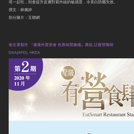
塔一起吃，則會提升皮膚對紫外線的敏感度，令美白防曬失效。
撰文：林佩婷
部分圖片：互聯網
原文網址：天然食材 吃出防曬美肌 | 東方日報 | 副刊
Contact Us
衛生署製作 『健康外賣美食 色香味營兼備』萬侃 註冊營養師
DAA(APD), HKDA