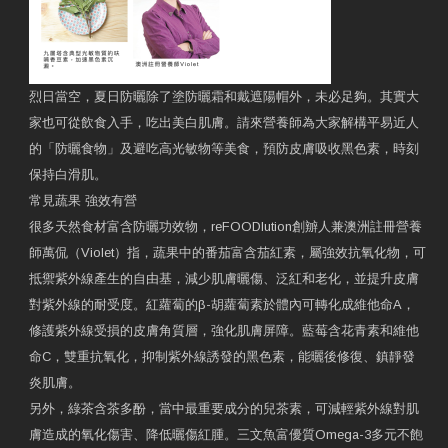
烈日當空，夏日防曬除了塗防曬霜和戴遮陽帽外，未必足夠。其實大
家也可從飲食入手，吃出美白肌膚。請來營養師為大家解構平易近人
的「防曬食物」及避吃高光敏物等美食，預防皮膚吸收黑色素，時刻
保持白滑肌。
常見蔬果 強效有營
很多天然食材富含防曬功效物，reFOODlution創辧人兼澳洲註冊營養
師萬侃（Violet）指，蔬果中的番茄富含茄紅素，屬強效抗氧化物，可
抵禦紫外線產生的自由基，減少肌膚曬傷、泛紅和老化，並提升皮膚
對紫外線的耐受度。紅蘿蔔的β-胡蘿蔔素於體內可轉化成維他命A，
修護紫外線受損的皮膚角質層，強化肌膚屏障。藍莓含花青素和維他
命C，雙重抗氧化，抑制紫外線誘發的黑色素，能曬後修復、鎮靜發
炎肌膚。
另外，綠茶含茶多酚，當中最重要成分的兒茶素，可減輕紫外線對肌
膚造成的氧化傷害、降低曬傷紅腫。三文魚富優質Omega-3多元不飽