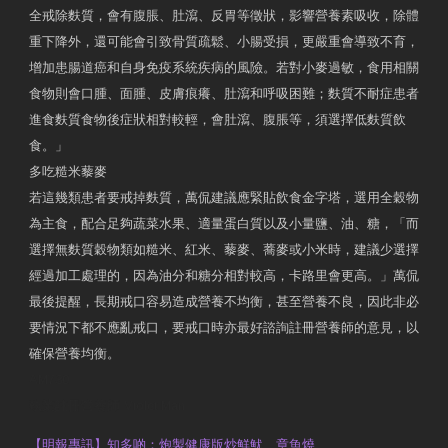
全戒除麩質，會有腹脹、肚瀉、反胃等徵狀，影響營養素吸收，除體
重下降外，還可能會引致骨質疏鬆、小腸受損，更嚴重會導致不育，
增加患腸道癌和自身免疫系統疾病的風險。若對小麥過敏，食用相關
食物則會口腫、面腫、皮膚痕癢、肚瀉和呼吸困難；麩質不耐症患者
進食麩質食物後症狀相對較輕，會肚瀉、腹脹等，須選擇低麩質飲
食。」
多吃糙米藜麥
若這幾類患者要戒掉麩質，萬侃建議應緊貼飲食金字塔，選用全穀物
為主食，配合足夠蔬菜水果、適量蛋白質以及小量鹽、油、糖，「而
選擇無麩質穀物類如糙米、紅米、藜麥、蕎麥或小米時，建議少選擇
經過加工處理的，因為油分和糖分相對較高，卡路里會更高。」萬侃
最後提醒，長期戒口容易造成營養不均衡，甚至營養不良，因此非必
要情況下都不應亂戒口，要戒口時亦最好諮詢註冊營養師的意見，以
確保營養均衡。
AM730
執業註冊營養師 Violet Man
【明報專訊】知多啲：炮製健康版炒鮮魷、章魚燒