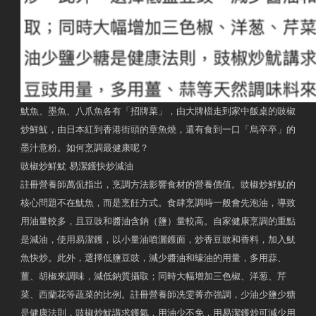
魷魚、墨魚、八爪魚各有「招牌菜」，由大牌檔走到家中飯桌的豉椒
炒鮮魷，由日本紅到香港街頭的章魚燒，還有食到一口「烏卒卒」的
墨汁意粉。如何烹調最健康呢？
豉椒炒鮮魷 易潔鑊快炒減油
註冊營養師萬侃指出，烹調方法影響食材的營養價值。豉椒炒鮮魷的
核心問題不在魷魚，而是烹飪方式。食肆烹調時一般會先泡油，導致
用油量較多，且豆豉和醬油含鈉（鹽）量較高。自家健康烹調的重點
是減油，使用易潔鑊，以小量油噴灑鑊面，炒香豆豉和香料，加入魷
魚快炒。此外，選擇低鹽豆豉，減少醬油和蠔油的用量，多用蒜、
薑、胡椒來調味，減低鈉質攝取；同時大幅增加三色椒、洋葱、芹
菜、西蘭花等蔬菜的比例。註冊營養師冼雯菁亦強調，少油少鹽少糖
是健康法則，豉椒炒魷講求鑊氣，用油少不免，用易潔鑊炒可減少用