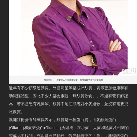
近年有不少頂級運動員、外國明星等都戒掉麩質，表示更加健康和有
助減輕體重，因此不少人都會跟隨「無麩質飲食」。不過有營養師認
為，若不是患有乳糜瀉、麩質不耐症或者對小麥過敏，並沒有需要戒
吃麩質。
澳洲註冊營養師萬侃表示，麩質是一種蛋白質，由麥醇溶蛋白
(Gliadin)和麥穀蛋白(Glutenin)所組成，在小麥、大麥和黑麥及相關的
製成品中找到，亦即是高筋麵粉、低筋麵粉中的「筋」，獨特的蛋白