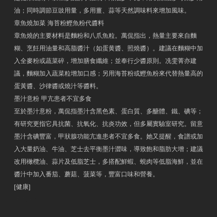
油；同時調節豆豉用量，多用薑、蒜等天然調味料來增加風味。
章魚燒加菜 海苔粉鰹魚粉代醬料
章魚燒的主要材料是麵粉和八爪魚粒。萬侃指出，熱量主要來自麵
糊、烹飪用油量和高脂醬汁（如蛋黄醬、照燒醬）。建議在麵糊中加
入全麥粉或蔬菜碎，增加膳食纖維；並奉行少醬原則。冼雯菁亦建
議，麵糊加入蔬菜粒增加口感；另用海苔粉或鰹魚粉來代替熱量高的
蛋黃醬、沙律醬或燒汁等醬料。
墨汁意粉 甲亢患者不宜多食
至於墨汁意粉，萬侃指墨汁含黑色素、蛋白質、多醣體、鐵、碘等；
有研究更指它具抗菌、抗氧化、抗炎功效，但多屬實驗室研究。留意
墨汁含碘豐富，甲狀腺功能亢進患者不宜多食。她又提醒，食譜或加
入大量奶油、牛油、芝士去平衡墨汁澀味，導致飽和脂肪大增；建議
改用橄欖油、蒜片及低脂芝士，多搭配鮮蝦、蜆肉等低脂海鮮，並在
醬汁中加入番茄、蘑菇、菠菜等，豐富口味和營養。
[健康]
原文網址