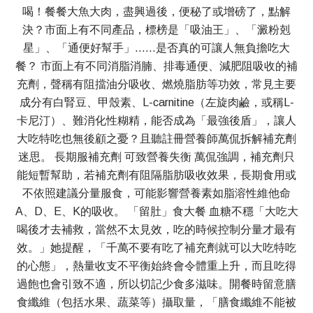
喝！餐餐大魚大肉，盡興過後，便秘了或增磅了，點解
決？市面上有不同產品，標榜是「吸油王」、「澱粉剋
星」、「通便好幫手」……是否真的可讓人無負擔吃大
餐？ 市面上有不同消脂消腩、排毒通便、減肥阻吸收的補
充劑，聲稱有阻擋油分吸收、燃燒脂肪等功效，常見主要
成分有白腎豆、甲殼素、L-carnitine（左旋肉鹼，或稱L-
卡尼汀）、難消化性糊精，能否成為「最強後盾」，讓人
大吃特吃也無後顧之憂？且聽註冊營養師萬侃拆解補充劑
迷思。 長期服補充劑 可致營養失衡 萬侃強調，補充劑只
能短暫幫助，若補充劑有阻隔脂肪吸收效果，長期食用或
不依照建議分量服食，可能影響營養素如脂溶性維他命
A、D、E、K的吸收。 「留肚」食大餐 血糖不穩「大吃大
喝後才去補救，當然不太見效，吃的時候控制分量才最有
效。」她提醒，「千萬不要有吃了補充劑就可以大吃特吃
的心態」，熱量收支不平衡始終會令體重上升，而且吃得
過飽也會引致不適，所以切記少食多滋味。開餐時留意膳
食纖維（包括水果、蔬菜等）攝取量，「膳食纖維不能被