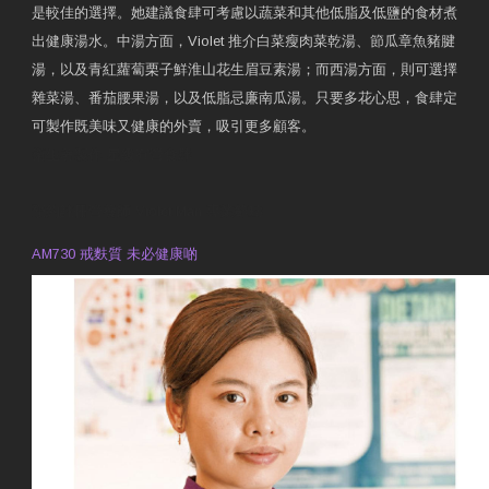
是較佳的選擇。她建議食肆可考慮以蔬菜和其他低脂及低鹽的食材煮
出健康湯水。中湯方面，Violet 推介白菜瘦肉菜乾湯、節瓜章魚豬腱
湯，以及青紅蘿蔔栗子鮮淮山花生眉豆素湯；而西湯方面，則可選擇
雜菜湯、番茄腰果湯，以及低脂忌廉南瓜湯。只要多花心思，食肆定
可製作既美味又健康的外賣，吸引更多顧客。
衛生署製作 星級有營食肆
預約註冊營養師 Violet Man
專業範疇
AM730 戒麩質 未必健康啲