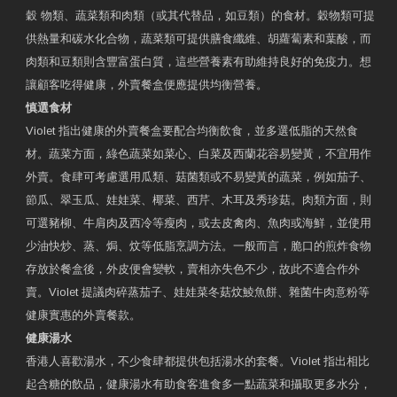
穀 物類、蔬菜類和肉類（或其代替品，如豆類）的食材。穀物類可提
供熱量和碳水化合物，蔬菜類可提供膳食纖維、胡蘿蔔素和葉酸，而
肉類和豆類則含豐富蛋白質，這些營養素有助維持良好的免疫力。想
讓顧客吃得健康，外賣餐盒便應提供均衡營養。
慎選食材
Violet 指出健康的外賣餐盒要配合均衡飲食，並多選低脂的天然食
材。蔬菜方面，綠色蔬菜如菜心、白菜及西蘭花容易變黃，不宜用作
外賣。食肆可考慮選用瓜類、菇菌類或不易變黃的蔬菜，例如茄子、
節瓜、翠玉瓜、娃娃菜、椰菜、西芹、木耳及秀珍菇。肉類方面，則
可選豬柳、牛肩肉及西冷等瘦肉，或去皮禽肉、魚肉或海鮮，並使用
少油快炒、蒸、焗、炆等低脂烹調方法。一般而言，脆口的煎炸食物
存放於餐盒後，外皮便會變軟，賣相亦失色不少，故此不適合作外
賣。Violet 提議肉碎蒸茄子、娃娃菜冬菇炆鯪魚餅、雜菌牛肉意粉等
健康實惠的外賣餐款。
健康湯水
香港人喜歡湯水，不少食肆都提供包括湯水的套餐。Violet 指出相比
起含糖的飲品，健康湯水有助食客進食多一點蔬菜和攝取更多水分，