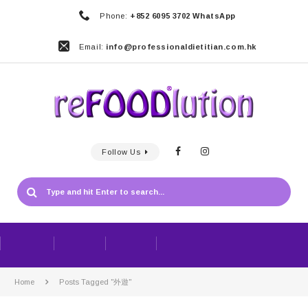
Phone:
+852 6095 3702 WhatsApp
Email:
info@professionaldietitian.com.hk
Follow Us
Home
Posts Tagged "外遊"