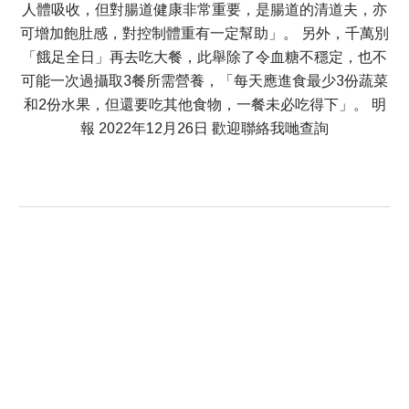
人體吸收，但對腸道健康非常重要，是腸道的清道夫，亦
可增加飽肚感，對控制體重有一定幫助」。 另外，千萬別
「餓足全日」再去吃大餐，此舉除了令血糖不穩定，也不
可能一次過攝取3餐所需營養，「每天應進食最少3份蔬菜
和2份水果，但還要吃其他食物，一餐未必吃得下」。 明
報 2022年12月26日 歡迎聯絡我哋查詢