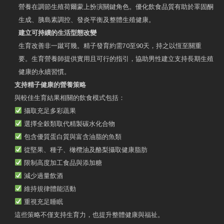
營養在調節生殖荷爾蒙上扮演關鍵角色。優化飲食品質有助於睪固酮
生成、胰島素調控、發炎平衡及整體生殖健康。
建立可持續的生活型態改變
生育改善非一蹴可幾。精子發育約需70至90天，持之以恆至關重
要。生育營養師提供實用且可行的指引，協助男性建立支持長期生殖
健康的永續習慣。
支持精子健康的營養策略
與較佳生育結果相關的飲食模式包括：
攝取充足多彩蔬果
選擇全穀類取代精製碳水化合物
包含優質蛋白質與富含油脂的魚類
從堅果、種子、橄欖油及酪梨攝取健康脂肪
限制高度加工食品與添加糖
減少過量飲酒
維持規律體能活動
重視充足睡眠
這些策略不僅支持生育力，也提升整體健康與福祉。