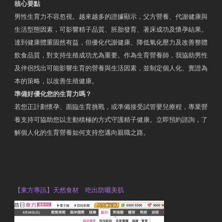
核心要點
男性生育力不容忽視。越來越多的證據顯示，父方營養、代謝健康與
生活型態因素，可影響精子品質、胚胎發育、著床成功及懷孕結果。
達到健康體重固然有益，但優化代謝健康、降低氧化壓力及改善整體
飲食品質，對支持生殖成功尤為重要。作為生育營養師，我協助男性
及伴侶找出可能影響生育的營養與生活因素，並制定個人化、實證為
本的策略，以改善生殖健康。
準備好優化您的生育力嗎？
若您正計劃懷孕、面臨生育挑戰，或準備接受試管嬰兒療程，專業營
養支持可協助您以主動積極的方式守護精子健康。立即預約諮詢，了
解個人化的生育營養如何支持您邁向親職之路。
Contact Us
OTP Violet Man Registered Dietitian
【東方專訊】天然食材 吃出防曬美肌