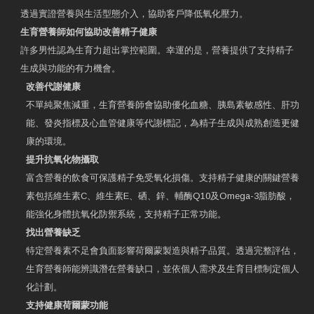
透過實證營養與生活型態介入，協助客戶降低氧化壓力。
生育營養師如何協助改善精子健康
許多男性認為生育力超出掌控範圍。幸運的是，營養提供了支持精子
生成與功能的有力機會。
改善代謝健康
不單純聚焦減重，生育營養師會協助優化血糖、胰島素敏感性、肝功
能、發炎指標及心血管健康等代謝標記，為精子生成與成熟創造更健
康的環境。
提升抗氧化物攝取
富含營養的飲食可保護精子免受氧化損傷。支持精子健康的關鍵營養
素包括維生素C、維生素E、硒、鋅、輔酶Q10及Omega-3脂肪酸，
能強化身體抗氧化防禦系統，支持精子正常功能。
找出營養缺乏
特定營養素不足會負面影響荷爾蒙製造與精子品質。透過完整評估，
生育營養師能辨識潛在營養缺口，並依個人需求及生育目標制定個人
化計劃。
支持健康荷爾蒙功能