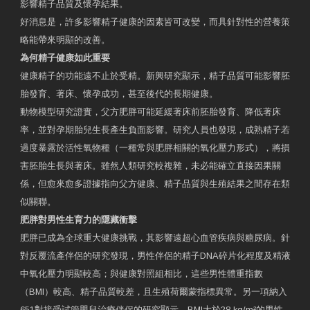
影響精子品質及懷孕結果。
好消息是，許多影響精子健康的因素皆可改變，而具針對性的營養策
略能帶來明顯的改善。
為何精子健康如此重要
健康精子的功能遠不止於受精。新興研究顯示，精子品質可能影響胚
胎發育、著床、懷孕成功，甚至後代的長期健康。
動物模型研究證實，父方肥胖可能延緩著床前胚胎發育、降低著床
率，並對孕期胎兒生長產生負面影響。研究人員也發現，成熟精子若
過度暴露於活性氧物種（一種常與肥胖相關的氧化壓力形式），將損
害胚胎生長與著床。雖然人類研究較複雜，未必能確立直接因果關
係，但愈來愈多證據指向父方健康、精子品質與生殖結果之間存在類
似關聯。
肥胖對男性生育力的隱藏衝擊
肥胖已成為全球重大健康挑戰，其影響遠超心血管疾病與糖尿病。針
對反覆流產伴侶的研究發現，男性伴侶的精子DNA碎片化程度及精液
中氧化壓力明顯較高；與健康對照組相比，這些男性體重指數
（BMI）較高、精子品質較差，且生殖荷爾蒙指標異常。另一項納入
651對接受試管嬰兒治療伴侶的研究顯示，BMI大於28 kg/m²的男性，