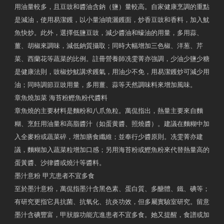
用油量較多，且豆豉和醬油含鈉（鹽）量較高。自家健康烹調的重點
是減油，使用易潔鑊，以小量油噴灑鑊面，炒香豆豉和香料，加入魷
魚快炒。此外，選擇低鹽豆豉，減少醬油和蠔油的用量，多用蒜、
薑、胡椒來調味，減低鈉質攝取；同時大幅增加三色椒、洋葱、芹
菜、西蘭花等蔬菜的比例。註冊營養師冼雯菁亦強調，少油少鹽少糖
是健康法則，豉椒炒魷講求鑊氣，用油少不免，用易潔鑊炒可減少用
油；同時調節豆豉用量，多用薑、蒜等天然調味料來增加風味。
章魚燒加菜 海苔粉鰹魚粉代醬料
章魚燒的主要材料是麵粉和八爪魚粒。萬侃指出，熱量主要來自麵
糊、烹飪用油量和高脂醬汁（如蛋黄醬、照燒醬）。建議在麵糊中加
入全麥粉或蔬菜碎，增加膳食纖維；並奉行少醬原則。冼雯菁亦建
議，麵糊加入蔬菜粒增加口感；另用海苔粉或鰹魚粉來代替熱量高的
蛋黃醬、沙律醬或燒汁等醬料。
墨汁意粉 甲亢患者不宜多食
至於墨汁意粉，萬侃指墨汁含黑色素、蛋白質、多醣體、鐵、碘等；
有研究更指它具抗菌、抗氧化、抗炎功效，但多屬實驗室研究。留意
墨汁含碘豐富，甲狀腺功能亢進患者不宜多食。她又提醒，食譜或加