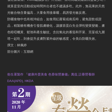
就算是室內活動或短時間外出者也不建議多吃。此外，無花果的天然
光敏合物含量偏高，大量食用後暴曬，易誘發光敏反應。
防曬食物中也有相沖組合，如食用紅蘿蔔或南瓜時，避免甜飲或甜
品，精製糖有機會引發肌膚糖化，讓膠原蛋白失去彈性變黃變脆，膚
色暗啞蠟黃、鬆弛和產生皺紋。含抗氧化的番茄和芹菜、芫荽或九層
塔一起吃，則會提升皮膚對紫外線的敏感度，令美白防曬失效。
撰文：林佩婷
部分圖片：互聯網
原文網址：天然食材 吃出防曬美肌 | 東方日報 | 副刊
Contact Us
衛生署製作 『健康外賣美食 色香味營兼備』萬侃 註冊營養師
DAA(APD), HKDA