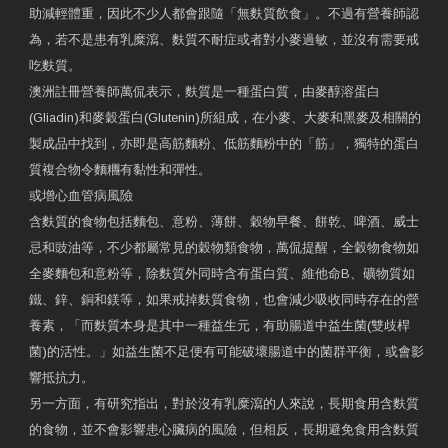
助減輕體重，因此不少人都會跟隨「無麩質飲食」。不過有營養師認
為，若不是患有乳糜瀉、麩質不耐症或者對小麥過敏，並沒有需要戒
吃麩質。
澳洲註冊營養師萬侃表示，麩質是一種蛋白質，由麥醇溶蛋白
(Gliadin)和麥穀蛋白(Glutenin)所組成，在小麥、大麥和黑麥及相關的
製成品中找到，亦即是高筋麵粉、低筋麵粉中的「筋」，獨特的蛋白
質複合物令麵糰有黏性和彈性。
或增心血管病風險
含麩質的食物包括麵包、意粉、薄餅、穀物早餐、餅乾、啤酒、威士
忌和豉油等，不少都屬常見的穀物類食物，萬侃提醒，全穀物食物如
全麥麵包和意粉等，除麩質外同時含有蛋白質、維他命B、礦物質如
鐵、鋅、銅和鎂等，如果戒掉麩質食物，也會減少吸收同時存在的營
養素，「而麩質本身是其中一種益生元，有助腸道中益生菌(雙歧桿
菌)的活性。」如益生菌不足便有可能破壞腸道中的菌群平衡，或會影
響抵抗力。
另一方面，有研究指出，對於沒有乳糜瀉的人來說，長期食用含麩質
的食物，並不會影響患心臟病的風險，但相反，長期避免食用含麩質