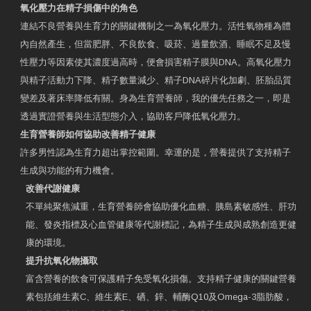
氧化壓力在精子損傷中的角色
連結不良營養與生育力的關鍵機制之一為氧化壓力。活性氧物種為體
內自然產生，但當肥胖、不良飲食、吸菸、過量飲酒、睡眠不足及慢
性壓力等因素使其濃度過高時，便會損害精子膜與DNA。高氧化壓力
與精子活動力下降、精子數量減少、精子DNA碎片化加劇、胚胎品質
變差及著床率降低有關。身為生育營養師，我的優先任務之一，即是
透過實證營養與生活型態介入，協助客戶降低氧化壓力。
生育營養師如何協助改善精子健康
許多男性認為生育力超出掌控範圍。幸運的是，營養提供了支持精子
生成與功能的有力機會。
改善代謝健康
不單純聚焦減重，生育營養師會協助優化血糖、胰島素敏感性、肝功
能、發炎指標及心血管健康等代謝標記，為精子生成與成熟創造更健
康的環境。
提升抗氧化物攝取
富含營養的飲食可保護精子免受氧化損傷。支持精子健康的關鍵營養
素包括維生素C、維生素E、硒、鋅、輔酶Q10及Omega-3脂肪酸，