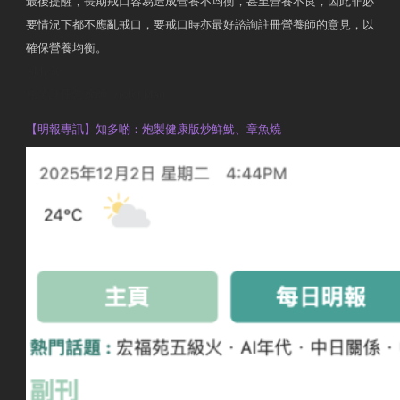
最後提醒，長期戒口容易造成營養不均衡，甚至營養不良，因此非必
要情況下都不應亂戒口，要戒口時亦最好諮詢註冊營養師的意見，以
確保營養均衡。
AM730
執業註冊營養師 Violet Man
【明報專訊】知多啲：炮製健康版炒鮮魷、章魚燒