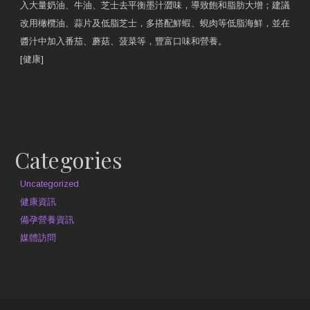
入大量奶油、牛油、芝士去平衡墨汁澀味，導致飽和脂肪大增；建議
改用橄欖油、蒜片及低脂芝士，多搭配鮮蝦、蜆肉等低脂海鮮，並在
醬汁中加入番茄、蘑菇、菠菜等，豐富口味和營養。
[健康]
原文網址
約見營養師
Categories
Uncategorized
健康資訊
備孕營養資訊
媒體訪問