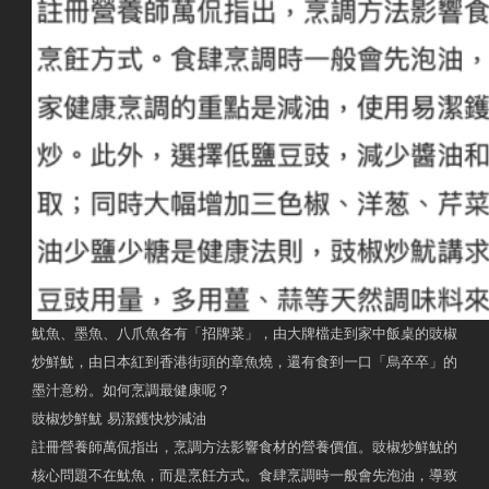
魷魚、墨魚、八爪魚各有「招牌菜」，由大牌檔走到家中飯桌的豉椒
炒鮮魷，由日本紅到香港街頭的章魚燒，還有食到一口「烏卒卒」的
墨汁意粉。如何烹調最健康呢？
豉椒炒鮮魷 易潔鑊快炒減油
註冊營養師萬侃指出，烹調方法影響食材的營養價值。豉椒炒鮮魷的
核心問題不在魷魚，而是烹飪方式。食肆烹調時一般會先泡油，導致