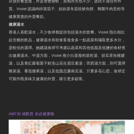
存放於餐盒後，外皮便會變軟，賣相亦失色不少，故此不適合作外
賣。Violet 提議肉碎蒸茄子、娃娃菜冬菇炆鯪魚餅、雜菌牛肉意粉等
健康實惠的外賣餐款。
健康湯水
香港人喜歡湯水，不少食肆都提供包括湯水的套餐。Violet 指出相比
起含糖的飲品，健康湯水有助食客進食多一點蔬菜和攝取更多水分，
是較佳的選擇。她建議食肆可考慮以蔬菜和其他低脂及低鹽的食材煮
出健康湯水。中湯方面，Violet 推介白菜瘦肉菜乾湯、節瓜章魚豬腱
湯，以及青紅蘿蔔栗子鮮淮山花生眉豆素湯；而西湯方面，則可選擇
雜菜湯、番茄腰果湯，以及低脂忌廉南瓜湯。只要多花心思，食肆定
可製作既美味又健康的外賣，吸引更多顧客。
衛生署製作 星級有營食肆
預約註冊營養師 Violet Man
專業範疇
AM730 戒麩質 未必健康啲