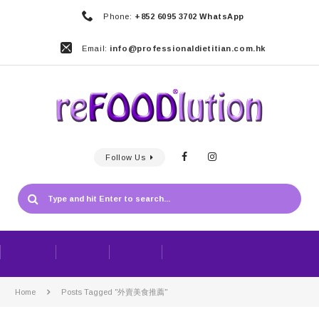
Phone:
+852 6095 3702 WhatsApp
Email:
info@professionaldietitian.com.hk
Follow Us
Home
Posts Tagged "外賣美食推薦"