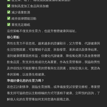
限制高度加工食品與添加糖
減少過量飲酒
維持規律體能活動
重視充足睡眠
這些策略不僅支持生育力，也提升整體健康與福祉。
核心要點
男性生育力不容忽視。越來越多的證據顯示，父方營養、代謝健康與
生活型態因素，可影響精子品質、胚胎發育、著床成功及懷孕結果。
達到健康體重固然有益，但優化代謝健康、降低氧化壓力及改善整體
飲食品質，對支持生殖成功尤為重要。作為生育營養師，我協助男性
及伴侶找出可能影響生育的營養與生活因素，並制定個人化、實證為
本的策略，以改善生殖健康。
準備好優化您的生育力嗎？
若您正計劃懷孕、面臨生育挑戰，或準備接受試管嬰兒療程，專業營
養支持可協助您以主動積極的方式守護精子健康。立即預約諮詢，了
解個人化的生育營養如何支持您邁向親職之路。
Contact Us