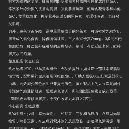
對紫外線的耐受度。紅蘿蔔的β-胡蘿蔔素於體內可轉化成維他命A，
修護紫外線受損的皮膚角質層，強化肌膚屏障。藍莓含花青素和維他
命C，雙重抗氧化，抑制紫外線誘發的黑色素，能曬後修復、鎮靜發
炎肌膚。
另外，綠茶含茶多酚，當中最重要成分的兒茶素，可減輕紫外線對肌
膚造成的氧化傷害、降低曬傷紅腫。三文魚富優質Omega-3多元不飽
和脂肪酸，紓緩紫外線引發的皮膚發炎、敏感，有助延緩老化，維持
膚質水潤飽滿。
相互配搭 黃金組合
食材配搭得宜，成為黃金組合，令功效提升；如番茄中茄紅素屬脂溶
性營養，配堅果的健康油脂與維他命E，可助人體吸收茄紅素及對抗自
由基，高效減少黑色素生成兼提亮膚色。黃豆製品中的大豆異黃酮可
修護紫外線受損肌膚、延緩膚色暗沉，與能阻斷黑色素合成的藍莓，
抑制黑色素兼修復膚質，令美白效果更為持久穩定。
小心留意 光敏反應
食物中有不少是「感光食物」，如芹菜、芫荽和九層塔，含典型光敏
物質呋喃香豆素，令皮膚對紫外線的反應變強，加速黑色素沉澱、引
發紅腫癢痛。Violet建議多在戶外活動、長時間曬太陽當日盡量少吃，