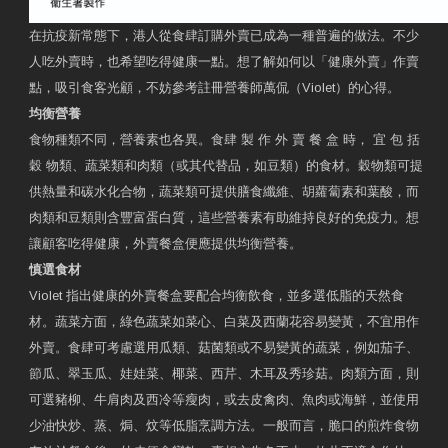
在抗疫新常態下，港人從食肆訂購外賣已成為一種普遍的做法。不少
人吃外賣時，也希望吃得健康一點。想了解如何以「健康外賣」作賣
點，吸引食客光顧，不妨參考註冊營養師萬侃（Violet）的心得。
均衡營養
食物種類不同，營養素也各異。食肆 製 作 外 賣 餐 盒 時， 宜 包 括
穀 物類、蔬菜類和肉類（或其代替品，如豆類）的食材。穀物類可提
供熱量和碳水化合物，蔬菜類可提供膳食纖維、胡蘿蔔素和葉酸，而
肉類和豆類則含豐富蛋白質，這些營養素有助維持良好的免疫力。想
讓顧客吃得健康，外賣餐盒便應提供均衡營養。
慎選食材
Violet 指出健康的外賣餐盒要配合均衡飲食，並多選低脂的天然食
材。蔬菜方面，綠色蔬菜如菜心、白菜及西蘭花容易變黃，不宜用作
外賣。食肆可考慮選用瓜類、菇菌類或不易變黃的蔬菜，例如茄子、
節瓜、翠玉瓜、娃娃菜、椰菜、西芹、木耳及秀珍菇。肉類方面，則
可選豬柳、牛肩肉及西冷等瘦肉，或去皮禽肉、魚肉或海鮮，並使用
少油快炒、蒸、焗、炆等低脂烹調方法。一般而言，脆口的煎炸食物