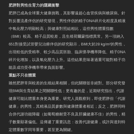
肥胖對男性生育力的隱藏衝擊
肥胖已成為全球重大健康挑戰，其影響遠超心血管疾病與糖尿病。針
對反覆流產伴侶的研究發現，男性伴侶的精子DNA碎片化程度及精液
中氧化壓力明顯較高；與健康對照組相比，這些男性體重指數
（BMI）較高、精子品質較差，且生殖荷爾蒙指標異常。另一項納入
651對接受試管嬰兒治療伴侶的研究顯示，BMI大於28 kg/m²的男性，
出現較低的受精率、較少高品質胚胎、臨床懷孕機率降低、精子DNA
碎片化增加，以及氧化壓力上升。這些結果意味著過重可能對精子功
能及成功受孕機率帶來負面影響。
重點不只在體重
雖然肥胖常與較差的生殖結果相關，但此關聯並非絕對。部分研究發
現BMI與生育結果之間關聯性低；更有趣的是，近期研究指出，代謝
健康可能比體重本身更為重要。研究人員觀察到，即使肥胖但「代謝
健康」的男性，其精液品質參數與健康體重者相近；反之，肥胖同時
合併代謝功能障礙（如葡萄糖耐受不良及肝臟健康不佳）的男性，精
子數量顯著偏低。這傳遞了重要訊息：改善代謝健康，或許與達到特
定體重數字同等重要，甚至更為關鍵。