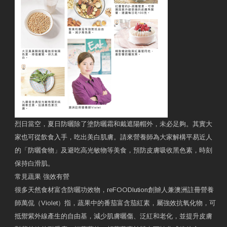
烈日當空，夏日防曬除了塗防曬霜和戴遮陽帽外，未必足夠。其實大
家也可從飲食入手，吃出美白肌膚。請來營養師為大家解構平易近人
的「防曬食物」及避吃高光敏物等美食，預防皮膚吸收黑色素，時刻
保持白滑肌。
常見蔬果 強效有營
很多天然食材富含防曬功效物，reFOODlution創辧人兼澳洲註冊營養
師萬侃（Violet）指，蔬果中的番茄富含茄紅素，屬強效抗氧化物，可
抵禦紫外線產生的自由基，減少肌膚曬傷、泛紅和老化，並提升皮膚