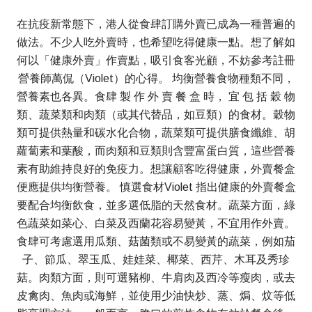
在抗疫新常態下，港人從食肆訂購外賣已成為一種普遍的
做法。不少人吃外賣時，也希望吃得健康一點。想了解如
何以「健康外賣」作賣點，吸引食客光顧，不妨參考註冊
營養師萬侃（Violet）的心得。 均衡營養食物種類不同，
營養素也各異。食肆 製 作 外 賣 餐 盒 時， 宜 包 括 穀 物
類、蔬菜類和肉類（或其代替品，如豆類）的食材。穀物
類可提供熱量和碳水化合物，蔬菜類可提供膳食纖維、胡
蘿蔔素和葉酸，而肉類和豆類則含豐富蛋白質，這些營養
素有助維持良好的免疫力。想讓顧客吃得健康，外賣餐盒
便應提供均衡營養。 慎選食材Violet 指出健康的外賣餐盒
要配合均衡飲食，並多選低脂的天然食材。蔬菜方面，綠
色蔬菜如菜心、白菜及西蘭花容易變黃，不宜用作外賣。
食肆可考慮選用瓜類、菇菌類或不易變黃的蔬菜，例如茄
子、節瓜、翠玉瓜、娃娃菜、椰菜、西芹、木耳及秀珍
菇。肉類方面，則可選豬柳、牛肩肉及西冷等瘦肉，或去
皮禽肉、魚肉或海鮮，並使用少油快炒、蒸、焗、炆等低