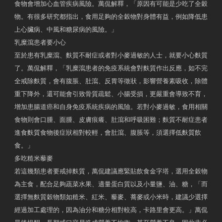
食物會增加心血管疾病風險。萬侃解釋，「原因有可能是少吃了全穀
物。有很多研究都指出，食用足夠的全穀物對身體有益，例如降低患
上心臟病、中風和糖尿病的風險。」
乳糜瀉患者要小心
至於患有乳糜瀉、麩質不耐症或者對小麥過敏的人士，就要小心麩質
了。萬侃解釋，「乳糜瀉患者的免疫系統會對麩質作出反應，如不完
全戒除麩質，會有腹脹、肚瀉、反胃等徵狀，影響營養素吸收，除體
重下降外，還可能會引致骨質疏鬆、小腸受損，更嚴重會導致不育，
增加患腸道癌和自身免疫系統疾病的風險。若對小麥過敏，食用相關
食物則會口腫、面腫、皮膚痕癢、肚瀉和呼吸困難；麩質不耐症患者
進食麩質食物後症狀相對較輕，會肚瀉、腹脹等，須選擇低麩質飲
食。」
多吃糙米藜麥
若這幾類患者要戒掉麩質，萬侃建議應緊貼飲食金字塔，選用全穀物
為主食，配合足夠蔬菜水果、適量蛋白質以及小量鹽、油、糖，「而
選擇無麩質穀物類如糙米、紅米、藜麥、蕎麥或小米時，建議少選擇
經過加工處理的，因為油分和糖分相對較高，卡路里會更高。」萬侃