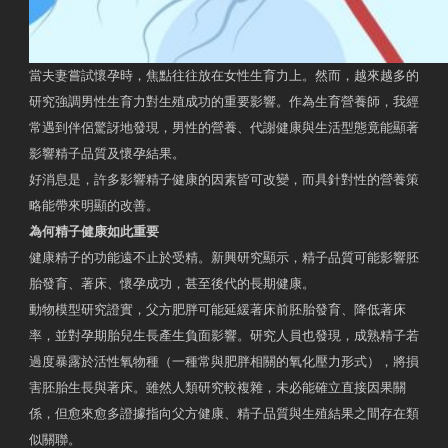
當夫妻嘗試懷孕時，焦點往往放在女性生育力上。然而，越來越多的
研究強調男性生育力對生殖成功的重要影響。作為生育營養師，我經
常遇到伴侶驚訝地發現，男性的營養、代謝健康與生活型態竟能顯著
影響精子品質及懷孕結果。
好消息是，許多影響精子健康的因素皆可改變，而具針對性的營養策
略能帶來明顯的改善。
為何精子健康如此重要
健康精子的功能遠不止於受精。新興研究顯示，精子品質可能影響胚
胎發育、著床、懷孕成功，甚至後代的長期健康。
動物模型研究證實，父方肥胖可能延緩著床前胚胎發育、降低著床
率，並對孕期胎兒生長產生負面影響。研究人員也發現，成熟精子若
過度暴露於活性氧物種（一種常與肥胖相關的氧化壓力形式），將損
害胚胎生長與著床。雖然人類研究較複雜，未必能確立直接因果關
係，但愈來愈多證據指向父方健康、精子品質與生殖結果之間存在類
似關聯。