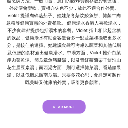
脂烹調方法。一般而言，脆口的煎炸食物存放於餐盒後，
外皮便會變軟，賣相亦失色不少，故此不適合作外賣。
Violet 提議肉碎蒸茄子、娃娃菜冬菇炆鯪魚餅、雜菌牛肉
意粉等健康實惠的外賣餐款。 健康湯水香港人喜歡湯水，
不少食肆都提供包括湯水的套餐。Violet 指出相比起含糖
的飲品，健康湯水有助食客進食多一點蔬菜和攝取更多水
分，是較佳的選擇。她建議食肆可考慮以蔬菜和其他低脂
及低鹽的食材煮出健康湯水。中湯方面，Violet 推介白菜
瘦肉菜乾湯、節瓜章魚豬腱湯，以及青紅蘿蔔栗子鮮淮山
花生眉豆素湯；而西湯方面，則可選擇雜菜湯、番茄腰果
湯，以及低脂忌廉南瓜湯。只要多花心思，食肆定可製作
既美味又健康的外賣，吸引更多顧客。
READ MORE