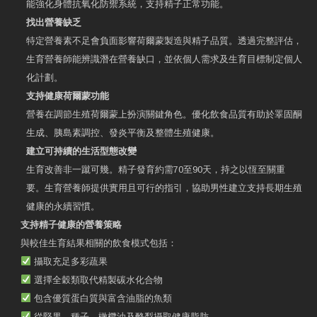
能強化身體抗氧化防禦系統，支持精子正常功能。
找出營養缺乏
特定營養素不足會負面影響荷爾蒙製造與精子品質。透過完整評估，
生育營養師能辨識潛在營養缺口，並依個人需求及生育目標制定個人
化計劃。
支持健康荷爾蒙功能
營養在調節生殖荷爾蒙上扮演關鍵角色。優化飲食品質有助於睪固酮
生成、胰島素調控、發炎平衡及整體生殖健康。
建立可持續的生活型態改變
生育改善非一蹴可幾。精子發育約需70至90天，持之以恆至關重
要。生育營養師提供實用且可行的指引，協助男性建立支持長期生殖
健康的永續習慣。
支持精子健康的營養策略
與較佳生育結果相關的飲食模式包括：
攝取充足多彩蔬果
選擇全穀類取代精製碳水化合物
包含優質蛋白質與富含油脂的魚類
從堅果、種子、橄欖油及酪梨攝取健康脂肪