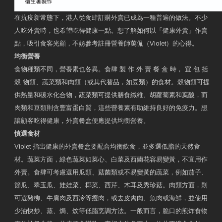
在抗疫新常態下，港人從食肆訂購外賣已成為一種普遍的做法。不少
人吃外賣時，也希望吃得健康一點。想了解如何以「健康外賣」作賣
點，吸引食客光顧，不妨參考註冊營養師萬侃（Violet）的心得。
均衡營養
食物種類不同，營養素也各異。食肆 製 作 外 賣 餐 盒 時， 宜 包 括
穀 物類、蔬菜類和肉類（或其代替品，如豆類）的食材。穀物類可提
供熱量和碳水化合物，蔬菜類可提供膳食纖維、胡蘿蔔素和葉酸，而
肉類和豆類則含豐富蛋白質，這些營養素有助維持良好的免疫力。想
讓顧客吃得健康，外賣餐盒便應提供均衡營養。
慎選食材
Violet 指出健康的外賣餐盒要配合均衡飲食，並多選低脂的天然食
材。蔬菜方面，綠色蔬菜如菜心、白菜及西蘭花容易變黃，不宜用作
外賣。食肆可考慮選用瓜類、菇菌類或不易變黃的蔬菜，例如茄子、
節瓜、翠玉瓜、娃娃菜、椰菜、西芹、木耳及秀珍菇。肉類方面，則
可選豬柳、牛肩肉及西冷等瘦肉，或去皮禽肉、魚肉或海鮮，並使用
少油快炒、蒸、焗、炆等低脂烹調方法。一般而言，脆口的煎炸食物