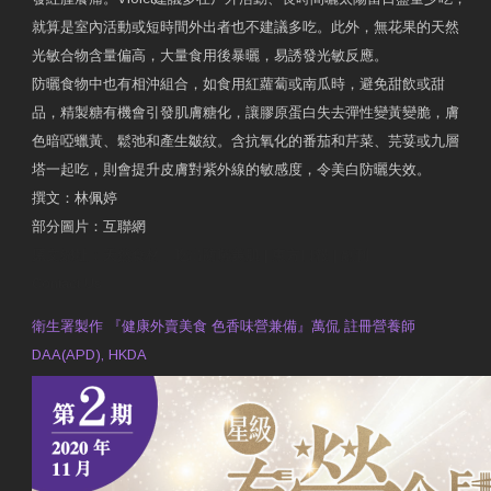
就算是室內活動或短時間外出者也不建議多吃。此外，無花果的天然
光敏合物含量偏高，大量食用後暴曬，易誘發光敏反應。
防曬食物中也有相沖組合，如食用紅蘿蔔或南瓜時，避免甜飲或甜
品，精製糖有機會引發肌膚糖化，讓膠原蛋白失去彈性變黃變脆，膚
色暗啞蠟黃、鬆弛和產生皺紋。含抗氧化的番茄和芹菜、芫荽或九層
塔一起吃，則會提升皮膚對紫外線的敏感度，令美白防曬失效。
撰文：林佩婷
部分圖片：互聯網
原文網址：天然食材 吃出防曬美肌 | 東方日報 | 副刊
Contact Us
衛生署製作 『健康外賣美食 色香味營兼備』萬侃 註冊營養師
DAA(APD), HKDA