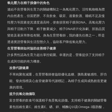
氧化壓力在精子損傷中的角色
連結不良營養與生育力的關鍵機制之一為氧化壓力。活性氧物種為體
內自然產生，但當肥胖、不良飲食、吸菸、過量飲酒、睡眠不足及慢
性壓力等因素使其濃度過高時，便會損害精子膜與DNA。高氧化壓力
與精子活動力下降、精子數量減少、精子DNA碎片化加劇、胚胎品質
變差及著床率降低有關。身為生育營養師，我的優先任務之一，即是
透過實證營養與生活型態介入，協助客戶降低氧化壓力。
生育營養師如何協助改善精子健康
許多男性認為生育力超出掌控範圍。幸運的是，營養提供了支持精子
生成與功能的有力機會。
改善代謝健康
不單純聚焦減重，生育營養師會協助優化血糖、胰島素敏感性、肝功
能、發炎指標及心血管健康等代謝標記，為精子生成與成熟創造更健
康的環境。
提升抗氧化物攝取
富含營養的飲食可保護精子免受氧化損傷。支持精子健康的關鍵營養
素包括維生素C、維生素E、硒、鋅、輔酶Q10及Omega-3脂肪酸，