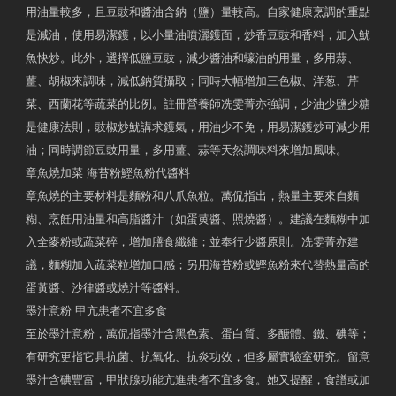
用油量較多，且豆豉和醬油含鈉（鹽）量較高。自家健康烹調的重點
是減油，使用易潔鑊，以小量油噴灑鑊面，炒香豆豉和香料，加入魷
魚快炒。此外，選擇低鹽豆豉，減少醬油和蠔油的用量，多用蒜、
薑、胡椒來調味，減低鈉質攝取；同時大幅增加三色椒、洋葱、芹
菜、西蘭花等蔬菜的比例。註冊營養師冼雯菁亦強調，少油少鹽少糖
是健康法則，豉椒炒魷講求鑊氣，用油少不免，用易潔鑊炒可減少用
油；同時調節豆豉用量，多用薑、蒜等天然調味料來增加風味。
章魚燒加菜 海苔粉鰹魚粉代醬料
章魚燒的主要材料是麵粉和八爪魚粒。萬侃指出，熱量主要來自麵
糊、烹飪用油量和高脂醬汁（如蛋黄醬、照燒醬）。建議在麵糊中加
入全麥粉或蔬菜碎，增加膳食纖維；並奉行少醬原則。冼雯菁亦建
議，麵糊加入蔬菜粒增加口感；另用海苔粉或鰹魚粉來代替熱量高的
蛋黃醬、沙律醬或燒汁等醬料。
墨汁意粉 甲亢患者不宜多食
至於墨汁意粉，萬侃指墨汁含黑色素、蛋白質、多醣體、鐵、碘等；
有研究更指它具抗菌、抗氧化、抗炎功效，但多屬實驗室研究。留意
墨汁含碘豐富，甲狀腺功能亢進患者不宜多食。她又提醒，食譜或加