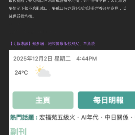
最後提醒，長期戒口容易造成營養不均衡，甚至營養不良，因此非必
要情況下都不應亂戒口，要戒口時亦最好諮詢註冊營養師的意見，以
確保營養均衡。
AM730
執業註冊營養師 Violet Man
【明報專訊】知多啲：炮製健康版炒鮮魷、章魚燒