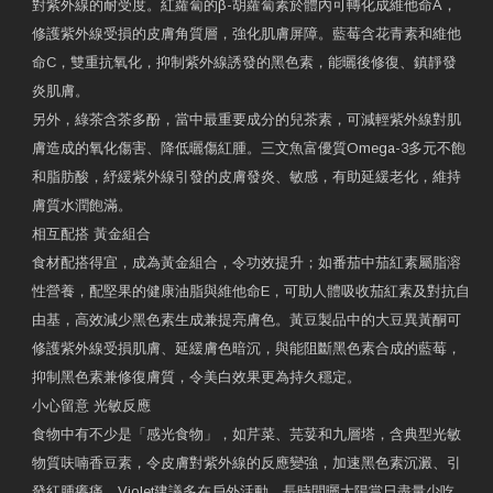
對紫外線的耐受度。紅蘿蔔的β-胡蘿蔔素於體內可轉化成維他命A，
修護紫外線受損的皮膚角質層，強化肌膚屏障。藍莓含花青素和維他
命C，雙重抗氧化，抑制紫外線誘發的黑色素，能曬後修復、鎮靜發
炎肌膚。
另外，綠茶含茶多酚，當中最重要成分的兒茶素，可減輕紫外線對肌
膚造成的氧化傷害、降低曬傷紅腫。三文魚富優質Omega-3多元不飽
和脂肪酸，紓緩紫外線引發的皮膚發炎、敏感，有助延緩老化，維持
膚質水潤飽滿。
相互配搭 黃金組合
食材配搭得宜，成為黃金組合，令功效提升；如番茄中茄紅素屬脂溶
性營養，配堅果的健康油脂與維他命E，可助人體吸收茄紅素及對抗自
由基，高效減少黑色素生成兼提亮膚色。黃豆製品中的大豆異黃酮可
修護紫外線受損肌膚、延緩膚色暗沉，與能阻斷黑色素合成的藍莓，
抑制黑色素兼修復膚質，令美白效果更為持久穩定。
小心留意 光敏反應
食物中有不少是「感光食物」，如芹菜、芫荽和九層塔，含典型光敏
物質呋喃香豆素，令皮膚對紫外線的反應變強，加速黑色素沉澱、引
發紅腫癢痛。Violet建議多在戶外活動、長時間曬太陽當日盡量少吃，