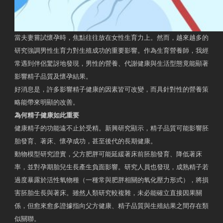
當夫妻嘗試懷孕時，焦點往往放在女性生育力上。然而，越來越多的
研究強調男性生育力對生殖成功的重要影響。作為生育營養師，我經
常遇到伴侶驚訝地發現，男性的營養、代謝健康與生活型態竟能顯著
影響精子品質及懷孕結果。
好消息是，許多影響精子健康的因素皆可改變，而具針對性的營養策
略能帶來明顯的改善。
為何精子健康如此重要
健康精子的功能遠不止於受精。新興研究顯示，精子品質可能影響胚
胎發育、著床、懷孕成功，甚至後代的長期健康。
動物模型研究證實，父方肥胖可能延緩著床前胚胎發育、降低著床
率，並對孕期胎兒生長產生負面影響。研究人員也發現，成熟精子若
過度暴露於活性氧物種（一種常與肥胖相關的氧化壓力形式），將損
害胚胎生長與著床。雖然人類研究較複雜，未必能確立直接因果關
係，但愈來愈多證據指向父方健康、精子品質與生殖結果之間存在類
似關聯。