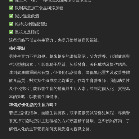
限制高度加工食品與添加糖
減少過量飲酒
維持規律體能活動
重視充足睡眠
這些策略不僅支持生育力，也提升整體健康與福祉。
核心要點
男性生育力不容忽視。越來越多的證據顯示，父方營養、代謝健康與
生活型態因素，可影響精子品質、胚胎發育、著床成功及懷孕結果。
達到健康體重固然有益，但優化代謝健康、降低氧化壓力及改善整體
飲食品質，對支持生殖成功尤為重要。作為生育營養師，我協助男性
及伴侶找出可能影響生育的營養與生活因素，並制定個人化、實證為
本的策略，以改善生殖健康。
準備好優化您的生育力嗎？
若您正計劃懷孕、面臨生育挑戰，或準備接受試管嬰兒療程，專業營
養支持可協助您以主動積極的方式守護精子健康。立即預約諮詢，了
解個人化的生育營養如何支持您邁向親職之路。
Contact Us