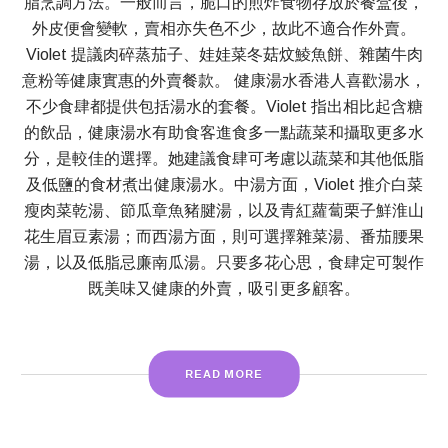
脂烹調方法。一般而言，脆口的煎炸食物存放於餐盒後，
外皮便會變軟，賣相亦失色不少，故此不適合作外賣。
Violet 提議肉碎蒸茄子、娃娃菜冬菇炆鯪魚餅、雜菌牛肉
意粉等健康實惠的外賣餐款。 健康湯水香港人喜歡湯水，
不少食肆都提供包括湯水的套餐。Violet 指出相比起含糖
的飲品，健康湯水有助食客進食多一點蔬菜和攝取更多水
分，是較佳的選擇。她建議食肆可考慮以蔬菜和其他低脂
及低鹽的食材煮出健康湯水。中湯方面，Violet 推介白菜
瘦肉菜乾湯、節瓜章魚豬腱湯，以及青紅蘿蔔栗子鮮淮山
花生眉豆素湯；而西湯方面，則可選擇雜菜湯、番茄腰果
湯，以及低脂忌廉南瓜湯。只要多花心思，食肆定可製作
既美味又健康的外賣，吸引更多顧客。
READ MORE