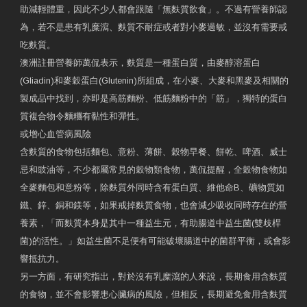
助減輕體重，因此不少人都會跟隨「無麩質飲食」。不過有營養師認
為，若不是患有乳糜瀉、麩質不耐症或者對小麥過敏，並沒有需要戒
吃麩質。
澳洲註冊營養師萬侃表示，麩質是一種蛋白質，由麥醇溶蛋白
(Gliadin)和麥穀蛋白(Glutenin)所組成，在小麥、大麥和黑麥及相關的
製成品中找到，亦即是高筋麵粉、低筋麵粉中的「筋」，獨特的蛋白
質複合物令麵糰有黏性和彈性。
或增心血管病風險
含麩質的食物包括麵包、意粉、薄餅、穀物早餐、餅乾、啤酒、威士
忌和豉油等，不少都屬常見的穀物類食物，萬侃提醒，全穀物食物如
全麥麵包和意粉等，除麩質外同時含有蛋白質、維他命B、礦物質如
鐵、鋅、銅和鎂等，如果戒掉麩質食物，也會減少吸收同時存在的營
養素，「而麩質本身是其中一種益生元，有助腸道中益生菌(雙歧桿
菌)的活性。」如益生菌不足便有可能破壞腸道中的菌群平衡，或會影
響抵抗力。
另一方面，有研究指出，對於沒有乳糜瀉的人來說，長期食用含麩質
的食物，並不會影響患心臟病的風險，但相反，長期避免食用含麩質