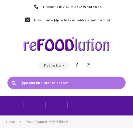
Phone:
+852 6095 3702 WhatsApp
Email:
info@professionaldietitian.com.hk
Follow Us
Home
Posts Tagged "外賣均衡飲食"