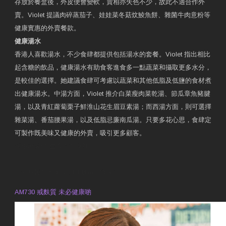
存放於餐盒後，外皮便會變軟，賣相亦失色不少，故此不適合作外
賣。Violet 提議肉碎蒸茄子、娃娃菜冬菇炆鯪魚餅、雜菌牛肉意粉等
健康實惠的外賣餐款。
健康湯水
香港人喜歡湯水，不少食肆都提供包括湯水的套餐。Violet 指出相比
起含糖的飲品，健康湯水有助食客進食多一點蔬菜和攝取更多水分，
是較佳的選擇。她建議食肆可考慮以蔬菜和其他低脂及低鹽的食材煮
出健康湯水。中湯方面，Violet 推介白菜瘦肉菜乾湯、節瓜章魚豬腱
湯，以及青紅蘿蔔栗子鮮淮山花生眉豆素湯；而西湯方面，則可選擇
雜菜湯、番茄腰果湯，以及低脂忌廉南瓜湯。只要多花心思，食肆定
可製作既美味又健康的外賣，吸引更多顧客。
衛生署製作 星級有營食肆
預約註冊營養師 Violet Man
專業範疇
AM730 戒麩質 未必健康啲