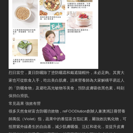
烈日當空，夏日防曬除了塗防曬霜和戴遮陽帽外，未必足夠。其實大
家也可從飲食入手，吃出美白肌膚。請來營養師為大家解構平易近人
的「防曬食物」及避吃高光敏物等美食，預防皮膚吸收黑色素，時刻
保持白滑肌。
常見蔬果 強效有營
很多天然食材富含防曬功效物，reFOODlution創辧人兼澳洲註冊營養
師萬侃（Violet）指，蔬果中的番茄富含茄紅素，屬強效抗氧化物，可
抵禦紫外線產生的自由基，減少肌膚曬傷、泛紅和老化，並提升皮膚