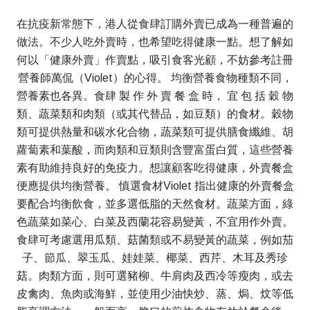
在抗疫新常態下，港人從食肆訂購外賣已成為一種普遍的
做法。不少人吃外賣時，也希望吃得健康一點。想了解如
何以「健康外賣」作賣點，吸引食客光顧，不妨參考註冊
營養師萬侃（Violet）的心得。 均衡營養食物種類不同，
營養素也各異。食肆 製 作 外 賣 餐 盒 時， 宜 包 括 穀 物
類、蔬菜類和肉類（或其代替品，如豆類）的食材。穀物
類可提供熱量和碳水化合物，蔬菜類可提供膳食纖維、胡
蘿蔔素和葉酸，而肉類和豆類則含豐富蛋白質，這些營養
素有助維持良好的免疫力。想讓顧客吃得健康，外賣餐盒
便應提供均衡營養。 慎選食材Violet 指出健康的外賣餐盒
要配合均衡飲食，並多選低脂的天然食材。蔬菜方面，綠
色蔬菜如菜心、白菜及西蘭花容易變黃，不宜用作外賣。
食肆可考慮選用瓜類、菇菌類或不易變黃的蔬菜，例如茄
子、節瓜、翠玉瓜、娃娃菜、椰菜、西芹、木耳及秀珍
菇。肉類方面，則可選豬柳、牛肩肉及西冷等瘦肉，或去
皮禽肉、魚肉或海鮮，並使用少油快炒、蒸、焗、炆等低