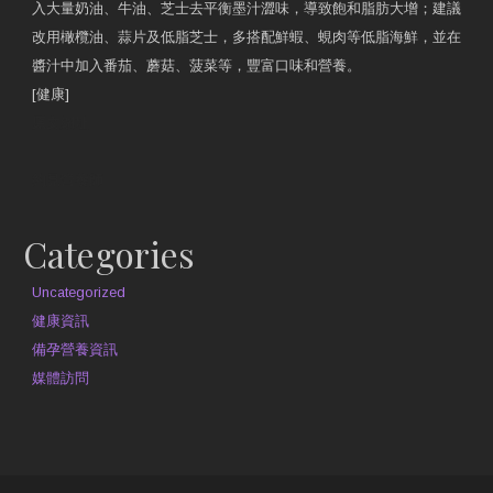
入大量奶油、牛油、芝士去平衡墨汁澀味，導致飽和脂肪大增；建議
改用橄欖油、蒜片及低脂芝士，多搭配鮮蝦、蜆肉等低脂海鮮，並在
醬汁中加入番茄、蘑菇、菠菜等，豐富口味和營養。
[健康]
原文網址
約見營養師
Categories
Uncategorized
健康資訊
備孕營養資訊
媒體訪問