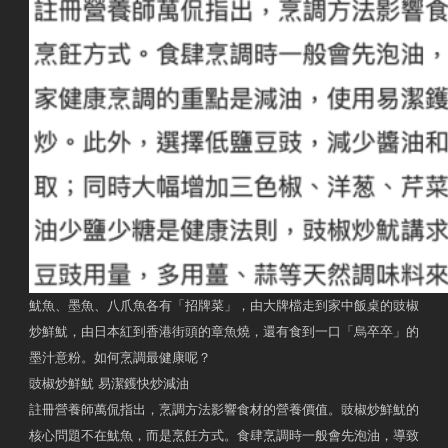
魷魚、墨魚、八爪魚各有「招牌菜」，由大牌檔走到家中飯桌的豉椒
炒鮮魷，由日本紅到香港街頭的章魚燒，還有食到一口「烏卒卒」的
墨汁意粉。如何烹調最健康呢？
豉椒炒鮮魷 易潔鑊快炒減油
註冊營養師萬侃指出，烹調方法影響食材的營養價值。豉椒炒鮮魷的
核心問題不在魷魚，而是烹飪方式。食肆烹調時一般會先泡油，導致