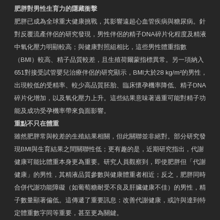
肥胖對男性生育力的隱藏衝擊
肥胖已成為全球重大健康挑戰，其影響遠超心血管疾病與糖尿病。針
對反覆流產伴侶的研究發現，男性伴侶的精子DNA碎片化程度及精液
中氧化壓力明顯較高；與健康對照組相比，這些男性體重指數
（BMI）較高、精子品質較差，且生殖荷爾蒙指標異常。另一項納入
651對接受試管嬰兒治療伴侶的研究顯示，BMI大於28 kg/m²的男性，
出現較低的受精率、較少高品質胚胎、臨床懷孕機率降低、精子DNA
碎片化增加，以及氧化壓力上升。這些結果意味著過重可能對精子功
能及成功受孕機率帶來負面影響。
重點不只在體重
雖然肥胖常與較差的生殖結果相關，但此關聯並非絕對。部分研究發
現BMI與生育結果之間關聯性低；更有趣的是，近期研究指出，代謝
健康可能比體重本身更為重要。研究人員觀察到，即使肥胖但「代謝
健康」的男性，其精液品質參數與健康體重者相近；反之，肥胖同時
合併代謝功能障礙（如葡萄糖耐受不良及肝臟健康不佳）的男性，精
子數量顯著偏低。這傳遞了重要訊息：改善代謝健康，或許與達到特
定體重數字同等重要，甚至更為關鍵。