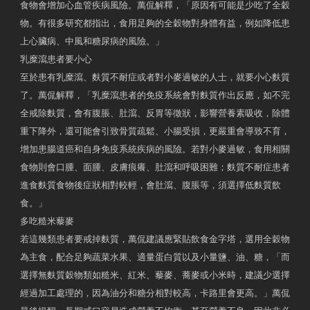
食物會增加心血管疾病風險。萬侃解釋，「原因有可能是少吃了全穀
物。有很多研究都指出，食用足夠的全穀物對身體有益，例如降低患
上心臟病、中風和糖尿病的風險。」
乳糜瀉患者要小心
至於患有乳糜瀉、麩質不耐症或者對小麥過敏的人士，就要小心麩質
了。萬侃解釋，「乳糜瀉患者的免疫系統會對麩質作出反應，如不完
全戒除麩質，會有腹脹、肚瀉、反胃等徵狀，影響營養素吸收，除體
重下降外，還可能會引致骨質疏鬆、小腸受損，更嚴重會導致不育，
增加患腸道癌和自身免疫系統疾病的風險。若對小麥過敏，食用相關
食物則會口腫、面腫、皮膚痕癢、肚瀉和呼吸困難；麩質不耐症患者
進食麩質食物後症狀相對較輕，會肚瀉、腹脹等，須選擇低麩質飲
食。」
多吃糙米藜麥
若這幾類患者要戒掉麩質，萬侃建議應緊貼飲食金字塔，選用全穀物
為主食，配合足夠蔬菜水果、適量蛋白質以及小量鹽、油、糖，「而
選擇無麩質穀物類如糙米、紅米、藜麥、蕎麥或小米時，建議少選擇
經過加工處理的，因為油分和糖分相對較高，卡路里會更高。」萬侃