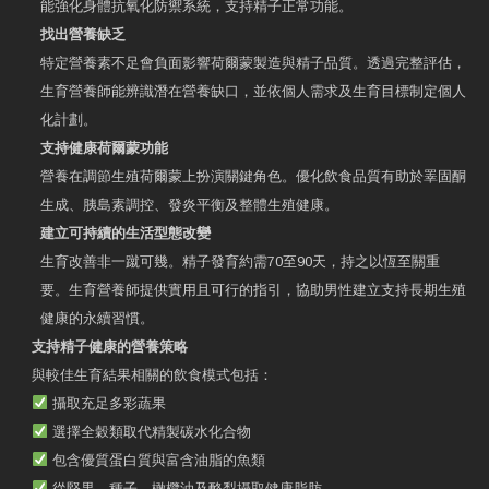
能強化身體抗氧化防禦系統，支持精子正常功能。
找出營養缺乏
特定營養素不足會負面影響荷爾蒙製造與精子品質。透過完整評估，
生育營養師能辨識潛在營養缺口，並依個人需求及生育目標制定個人
化計劃。
支持健康荷爾蒙功能
營養在調節生殖荷爾蒙上扮演關鍵角色。優化飲食品質有助於睪固酮
生成、胰島素調控、發炎平衡及整體生殖健康。
建立可持續的生活型態改變
生育改善非一蹴可幾。精子發育約需70至90天，持之以恆至關重
要。生育營養師提供實用且可行的指引，協助男性建立支持長期生殖
健康的永續習慣。
支持精子健康的營養策略
與較佳生育結果相關的飲食模式包括：
攝取充足多彩蔬果
選擇全穀類取代精製碳水化合物
包含優質蛋白質與富含油脂的魚類
從堅果、種子、橄欖油及酪梨攝取健康脂肪