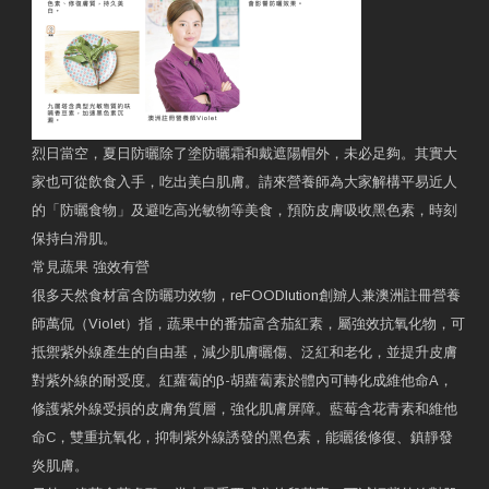
烈日當空，夏日防曬除了塗防曬霜和戴遮陽帽外，未必足夠。其實大
家也可從飲食入手，吃出美白肌膚。請來營養師為大家解構平易近人
的「防曬食物」及避吃高光敏物等美食，預防皮膚吸收黑色素，時刻
保持白滑肌。
常見蔬果 強效有營
很多天然食材富含防曬功效物，reFOODlution創辧人兼澳洲註冊營養
師萬侃（Violet）指，蔬果中的番茄富含茄紅素，屬強效抗氧化物，可
抵禦紫外線產生的自由基，減少肌膚曬傷、泛紅和老化，並提升皮膚
對紫外線的耐受度。紅蘿蔔的β-胡蘿蔔素於體內可轉化成維他命A，
修護紫外線受損的皮膚角質層，強化肌膚屏障。藍莓含花青素和維他
命C，雙重抗氧化，抑制紫外線誘發的黑色素，能曬後修復、鎮靜發
炎肌膚。