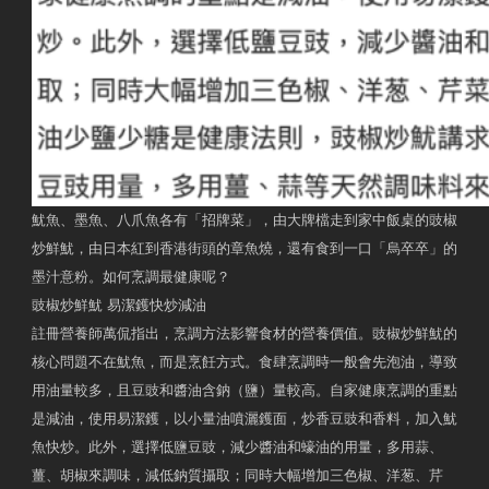
魷魚、墨魚、八爪魚各有「招牌菜」，由大牌檔走到家中飯桌的豉椒
炒鮮魷，由日本紅到香港街頭的章魚燒，還有食到一口「烏卒卒」的
墨汁意粉。如何烹調最健康呢？
豉椒炒鮮魷 易潔鑊快炒減油
註冊營養師萬侃指出，烹調方法影響食材的營養價值。豉椒炒鮮魷的
核心問題不在魷魚，而是烹飪方式。食肆烹調時一般會先泡油，導致
用油量較多，且豆豉和醬油含鈉（鹽）量較高。自家健康烹調的重點
是減油，使用易潔鑊，以小量油噴灑鑊面，炒香豆豉和香料，加入魷
魚快炒。此外，選擇低鹽豆豉，減少醬油和蠔油的用量，多用蒜、
薑、胡椒來調味，減低鈉質攝取；同時大幅增加三色椒、洋葱、芹