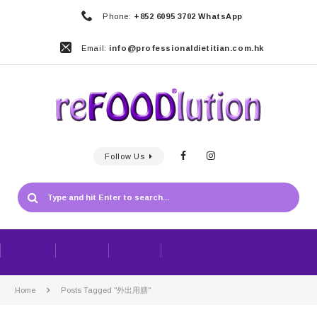
Phone:
+852 6095 3702 WhatsApp
Email:
info@professionaldietitian.com.hk
Follow Us
Home
Posts Tagged "外出用膳"