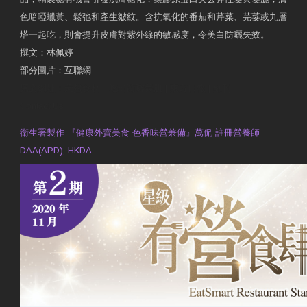
色暗啞蠟黃、鬆弛和產生皺紋。含抗氧化的番茄和芹菜、芫荽或九層
塔一起吃，則會提升皮膚對紫外線的敏感度，令美白防曬失效。
撰文：林佩婷
部分圖片：互聯網
原文網址：天然食材 吃出防曬美肌 | 東方日報 | 副刊
Contact Us
衛生署製作 『健康外賣美食 色香味營兼備』萬侃 註冊營養師
DAA(APD), HKDA