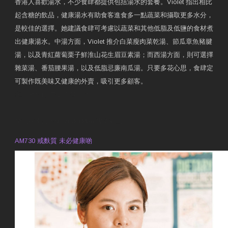
香港人喜歡湯水，不少食肆都提供包括湯水的套餐。Violet 指出相比
起含糖的飲品，健康湯水有助食客進食多一點蔬菜和攝取更多水分，
是較佳的選擇。她建議食肆可考慮以蔬菜和其他低脂及低鹽的食材煮
出健康湯水。中湯方面，Violet 推介白菜瘦肉菜乾湯、節瓜章魚豬腱
湯，以及青紅蘿蔔栗子鮮淮山花生眉豆素湯；而西湯方面，則可選擇
雜菜湯、番茄腰果湯，以及低脂忌廉南瓜湯。只要多花心思，食肆定
可製作既美味又健康的外賣，吸引更多顧客。
衛生署製作 星級有營食肆
預約註冊營養師 Violet Man
專業範疇
AM730 戒麩質 未必健康啲