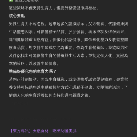
這些策略不僅支持生育力，也提升整體健康與福祉。
核心要點
男性生育力不容忽視。越來越多的證據顯示，父方營養、代謝健康與
生活型態因素，可影響精子品質、胚胎發育、著床成功及懷孕結果。
達到健康體重固然有益，但優化代謝健康、降低氧化壓力及改善整體
飲食品質，對支持生殖成功尤為重要。作為生育營養師，我協助男性
及伴侶找出可能影響生育的營養與生活因素，並制定個人化、實證為
本的策略，以改善生殖健康。
準備好優化您的生育力嗎？
若您正計劃懷孕、面臨生育挑戰，或準備接受試管嬰兒療程，專業營
養支持可協助您以主動積極的方式守護精子健康。立即預約諮詢，了
解個人化的生育營養如何支持您邁向親職之路。
Contact Us
OTP Violet Man Registered Dietitian
【東方專訊】天然食材 吃出防曬美肌