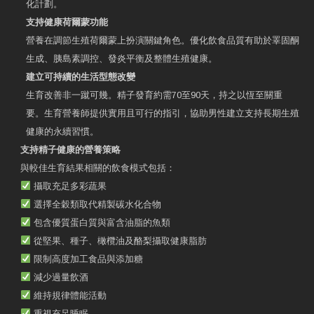
化計劃。
支持健康荷爾蒙功能
營養在調節生殖荷爾蒙上扮演關鍵角色。優化飲食品質有助於睪固酮
生成、胰島素調控、發炎平衡及整體生殖健康。
建立可持續的生活型態改變
生育改善非一蹴可幾。精子發育約需70至90天，持之以恆至關重
要。生育營養師提供實用且可行的指引，協助男性建立支持長期生殖
健康的永續習慣。
支持精子健康的營養策略
與較佳生育結果相關的飲食模式包括：
攝取充足多彩蔬果
選擇全穀類取代精製碳水化合物
包含優質蛋白質與富含油脂的魚類
從堅果、種子、橄欖油及酪梨攝取健康脂肪
限制高度加工食品與添加糖
減少過量飲酒
維持規律體能活動
重視充足睡眠