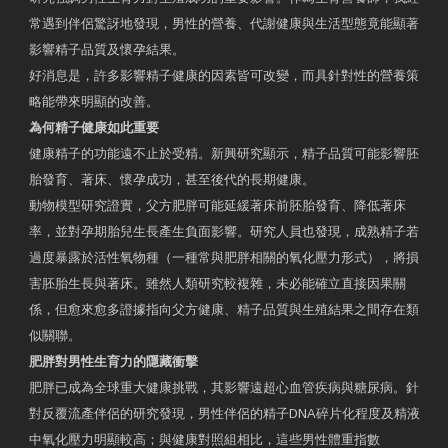
常遇到伴侶驚訝地發現，男性的營養、代謝健康與生活型態竟能顯著
影響精子品質及懷孕結果。
好消息是，許多影響精子健康的因素皆可改變，而具針對性的營養策
略能帶來明顯的改善。
為何精子健康如此重要
健康精子的功能遠不止於受精。新興研究顯示，精子品質可能影響胚
胎發育、著床、懷孕成功，甚至後代的長期健康。
動物模型研究證實，父方肥胖可能延緩著床前胚胎發育、降低著床
率，並對孕期胎兒生長產生負面影響。研究人員也發現，成熟精子若
過度暴露於活性氧物種（一種常與肥胖相關的氧化壓力形式），將損
害胚胎生長與著床。雖然人類研究較複雜，未必能確立直接因果關
係，但愈來愈多證據指向父方健康、精子品質與生殖結果之間存在類
似關聯。
肥胖對男性生育力的隱藏衝擊
肥胖已成為全球重大健康挑戰，其影響遠超心血管疾病與糖尿病。針
對反覆流產伴侶的研究發現，男性伴侶的精子DNA碎片化程度及精液
中氧化壓力明顯較高；與健康對照組相比，這些男性體重指數