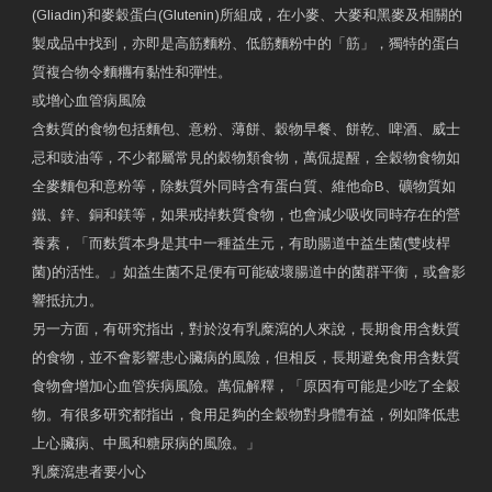
(Gliadin)和麥穀蛋白(Glutenin)所組成，在小麥、大麥和黑麥及相關的
製成品中找到，亦即是高筋麵粉、低筋麵粉中的「筋」，獨特的蛋白
質複合物令麵糰有黏性和彈性。
或增心血管病風險
含麩質的食物包括麵包、意粉、薄餅、穀物早餐、餅乾、啤酒、威士
忌和豉油等，不少都屬常見的穀物類食物，萬侃提醒，全穀物食物如
全麥麵包和意粉等，除麩質外同時含有蛋白質、維他命B、礦物質如
鐵、鋅、銅和鎂等，如果戒掉麩質食物，也會減少吸收同時存在的營
養素，「而麩質本身是其中一種益生元，有助腸道中益生菌(雙歧桿
菌)的活性。」如益生菌不足便有可能破壞腸道中的菌群平衡，或會影
響抵抗力。
另一方面，有研究指出，對於沒有乳糜瀉的人來說，長期食用含麩質
的食物，並不會影響患心臟病的風險，但相反，長期避免食用含麩質
食物會增加心血管疾病風險。萬侃解釋，「原因有可能是少吃了全穀
物。有很多研究都指出，食用足夠的全穀物對身體有益，例如降低患
上心臟病、中風和糖尿病的風險。」
乳糜瀉患者要小心