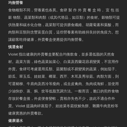
均衡營養
食物種類不同，營養素也各異。食肆 製 作 外 賣 餐 盒 時， 宜 包 括
穀 物類、蔬菜類和肉類（或其代替品，如豆類）的食材。穀物類可提
供熱量和碳水化合物，蔬菜類可提供膳食纖維、胡蘿蔔素和葉酸，而
肉類和豆類則含豐富蛋白質，這些營養素有助維持良好的免疫力。想
讓顧客吃得健康，外賣餐盒便應提供均衡營養。
慎選食材
Violet 指出健康的外賣餐盒要配合均衡飲食，並多選低脂的天然食
材。蔬菜方面，綠色蔬菜如菜心、白菜及西蘭花容易變黃，不宜用作
外賣。食肆可考慮選用瓜類、菇菌類或不易變黃的蔬菜，例如茄子、
節瓜、翠玉瓜、娃娃菜、椰菜、西芹、木耳及秀珍菇。肉類方面，則
可選豬柳、牛肩肉及西冷等瘦肉，或去皮禽肉、魚肉或海鮮，並使用
少油快炒、蒸、焗、炆等低脂烹調方法。一般而言，脆口的煎炸食物
存放於餐盒後，外皮便會變軟，賣相亦失色不少，故此不適合作外
賣。Violet 提議肉碎蒸茄子、娃娃菜冬菇炆鯪魚餅、雜菌牛肉意粉等
健康實惠的外賣餐款。
健康湯水