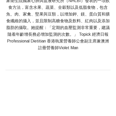
家衛生院國家心肺與血液研究所（NHLBI）發表的一項飲
食方法，富含水果、蔬菜、全穀類以及低脂食物，包含
魚、肉、家禽、堅果與豆類，以增加鉀、鎂、蛋白質和膳
食纖維的攝入，並且限制高糖食物及飲料、紅肉以及添加
脂肪的攝取。她提醒：「定期的血壓監測非常重要，建議
隨着年齡增長務必增加監測的次數。」 Topick 經濟日報
Professional Dietitian 香港執業營養師公會副主席兼澳洲
註冊營養師Violet Man