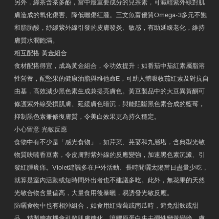
另外，綠茶含茶多酚，當中最重要成分的兒茶素，可減輕紫外線對肌
膚造成的氧化傷害、降低曬傷紅腫。三文魚富優質Omega-3多元不飽
和脂肪酸，紓緩紫外線引發的皮膚發炎、敏感，有助延緩老化，維持
膚質水潤飽滿。
相互配搭 黃金組合
食材配搭得宜，成為黃金組合，令功效提升；如番茄中茄紅素屬脂溶
性營養，配堅果的健康油脂與維他命E，可助人體吸收茄紅素及對抗自
由基，高效減少黑色素生成兼提亮膚色。黃豆製品中的大豆異黃酮可
修護紫外線受損肌膚、延緩膚色暗沉，與能阻斷黑色素合成的藍莓，
抑制黑色素兼修復膚質，令美白效果更為持久穩定。
小心留意 光敏反應
食物中有不少是「感光食物」，如芹菜、芫荽和九層塔，含典型光敏
物質呋喃香豆素，令皮膚對紫外線的反應變強，加速黑色素沉澱、引
發紅腫癢痛。Violet建議多在戶外活動、長時間曬太陽當日盡量少吃，
就算是室內活動或短時間外出者也不建議多吃。此外，無花果的天然
光敏合物含量偏高，大量食用後暴曬，易誘發光敏反應。
防曬食物中也有相沖組合，如食用紅蘿蔔或南瓜時，避免甜飲或甜
品，精製糖有機會引發肌膚糖化，讓膠原蛋白失去彈性變黃變脆，膚