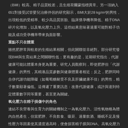
（BMI）較高、精子品質較差，且生殖荷爾蒙指標異常。另一項納入
651對接受試管嬰兒治療伴侶的研究顯示，BMI大於28 kg/m²的男性，
出現較低的受精率、較少高品質胚胎、臨床懷孕機率降低、精子DNA
碎片化增加，以及氧化壓力上升。這些結果意味著過重可能對精子功
能及成功受孕機率帶來負面影響。
重點不只在體重
雖然肥胖常與較差的生殖結果相關，但此關聯並非絕對。部分研究發
現BMI與生育結果之間關聯性低；更有趣的是，近期研究指出，代謝
健康可能比體重本身更為重要。研究人員觀察到，即使肥胖但「代謝
健康」的男性，其精液品質參數與健康體重者相近；反之，肥胖同時
合併代謝功能障礙（如葡萄糖耐受不良及肝臟健康不佳）的男性，精
子數量顯著偏低。這傳遞了重要訊息：改善代謝健康，或許與達到特
定體重數字同等重要，甚至更為關鍵。
氧化壓力在精子損傷中的角色
連結不良營養與生育力的關鍵機制之一為氧化壓力。活性氧物種為體
內自然產生，但當肥胖、不良飲食、吸菸、過量飲酒、睡眠不足及慢
性壓力等因素使其濃度過高時，便會損害精子膜與DNA。高氧化壓力