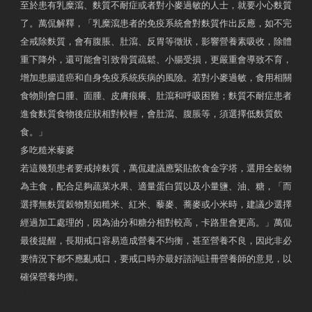
至於患有乳糜瀉、麩質不耐症或者對小麥過敏的人士，就要小心麩質
了。萬侃解釋，「乳糜瀉患者的免疫系統會對麩質作出反應，如不完
全戒除麩質，會有腹脹、肚瀉、反胃等徵狀，影響營養素吸收，除體
重下降外，還可能會引致骨質疏鬆、小腸受損，更嚴重會導致不育，
增加患腸道癌和自身免疫系統疾病的風險。若對小麥過敏，食用相關
食物則會口腫、面腫、皮膚痕癢、肚瀉和呼吸困難；麩質不耐症患者
進食麩質食物後症狀相對較輕，會肚瀉、腹脹等，須選擇低麩質飲
食。」
多吃糙米藜麥
若這幾類患者要戒掉麩質，萬侃建議應緊貼飲食金字塔，選用全穀物
為主食，配合足夠蔬菜水果、適量蛋白質以及小量鹽、油、糖，「而
選擇無麩質穀物類如糙米、紅米、藜麥、蕎麥或小米時，建議少選擇
經過加工處理的，因為油分和糖分相對較高，卡路里會更高。」萬侃
最後提醒，長期戒口容易造成營養不均衡，甚至營養不良，因此非必
要情況下都不應亂戒口，要戒口時亦最好諮詢註冊營養師的意見，以
確保營養均衡。
AM730