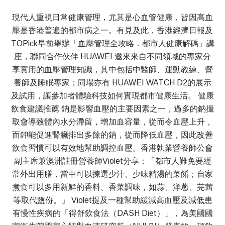
現代人重視日常健康管理，尤其是心血管健康，皆因高血
壓是香港普遍的都市病之一。有見及此，香港經濟日報及
TOPick早前舉辦「血壓管理全攻略．都市人健康解碼」講
座，聯同合作伙伴 HUAWEI 邀來來自不同領域的專家分
享實用的血壓管理知識，其中包括中醫師、運動教練、營
養師及睡眠專家；同場亦有 HUAWEI WATCH D2的展示
及試用，讓參加者體驗科技如何實現都市健康生活。 健康
飲食建議推薦 鈉是影響血壓的主要因素之一，過多的鈉攝
取會導致體內水分滯留，增加血容量，從而令血壓上升，
而鉀能促進腎臟排出多餘的鈉，從而降低血壓，因此改善
飲食習慣可以有效地幫助調控血壓。香港執業營養師公會
副主席兼澳洲註冊營養師Violet分享：「都市人難免要經
常外出用膳，當中可以揀選少汁、少味精湯的菜餚；自家
煮食可以多用新鮮的香料、香菜調味，如蒜、洋蔥、芫茜
等取代鹽份。」 Violet提及一種幫助緩減高血壓及減低患
有慢性疾病的「得舒飲食法（DASH Diet）」，為美國國