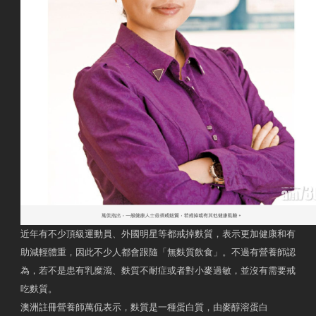
近年有不少頂級運動員、外國明星等都戒掉麩質，表示更加健康和有
助減輕體重，因此不少人都會跟隨「無麩質飲食」。不過有營養師認
為，若不是患有乳糜瀉、麩質不耐症或者對小麥過敏，並沒有需要戒
吃麩質。
澳洲註冊營養師萬侃表示，麩質是一種蛋白質，由麥醇溶蛋白