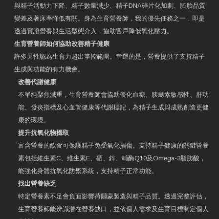
與精子活動力下降、精子數量減少、精子DNA碎片化加劇、胚胎品質
變差及著床率降低有關。身為生育營養師，我的優先任務之一，即是
透過實證營養與生活型態介入，協助客戶降低氧化壓力。
生育營養師如何協助改善精子健康
許多男性認為生育力超出掌控範圍。幸運的是，營養提供了支持精子
生成與功能的有力機會。
改善代謝健康
不單純聚焦減重，生育營養師會協助優化血糖、胰島素敏感性、肝功
能、發炎指標及心血管健康等代謝標記，為精子生成與成熟創造更健
康的環境。
提升抗氧化物攝取
富含營養的飲食可保護精子免受氧化損傷。支持精子健康的關鍵營養
素包括維生素C、維生素E、硒、鋅、輔酶Q10及Omega-3脂肪酸，
能強化身體抗氧化防禦系統，支持精子正常功能。
找出營養缺乏
特定營養素不足會負面影響荷爾蒙製造與精子品質。透過完整評估，
生育營養師能辨識潛在營養缺口，並依個人需求及生育目標制定個人