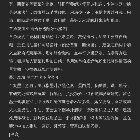
菜、西蘭花等蔬菜的比例。註冊營養師冼雯菁亦強調，少油少鹽少糖
是健康法則，豉椒炒魷講求鑊氣，用油少不免，用易潔鑊炒可減少用
油；同時調節豆豉用量，多用薑、蒜等天然調味料來增加風味。
章魚燒加菜 海苔粉鰹魚粉代醬料
章魚燒的主要材料是麵粉和八爪魚粒。萬侃指出，熱量主要來自麵
糊、烹飪用油量和高脂醬汁（如蛋黄醬、照燒醬）。建議在麵糊中加
入全麥粉或蔬菜碎，增加膳食纖維；並奉行少醬原則。冼雯菁亦建
議，麵糊加入蔬菜粒增加口感；另用海苔粉或鰹魚粉來代替熱量高的
蛋黃醬、沙律醬或燒汁等醬料。
墨汁意粉 甲亢患者不宜多食
至於墨汁意粉，萬侃指墨汁含黑色素、蛋白質、多醣體、鐵、碘等；
有研究更指它具抗菌、抗氧化、抗炎功效，但多屬實驗室研究。留意
墨汁含碘豐富，甲狀腺功能亢進患者不宜多食。她又提醒，食譜或加
入大量奶油、牛油、芝士去平衡墨汁澀味，導致飽和脂肪大增；建議
改用橄欖油、蒜片及低脂芝士，多搭配鮮蝦、蜆肉等低脂海鮮，並在
醬汁中加入番茄、蘑菇、菠菜等，豐富口味和營養。
[健康]