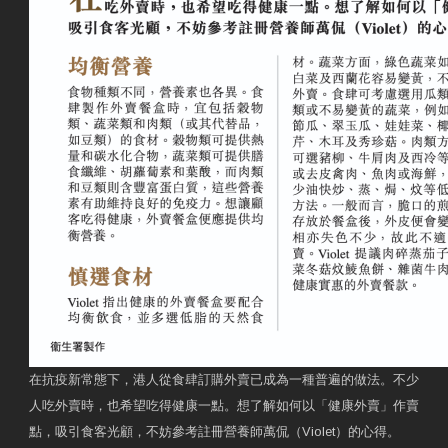
在抗疫新常態下，港人從食肆訂購外賣已成為一種普遍的做法。不少
人吃外賣時，也希望吃得健康一點。想了解如何以「健康外賣」作賣
點，吸引食客光顧，不妨參考註冊營養師萬侃（Violet）的心得。