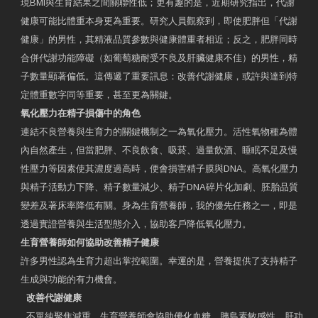
現BMI與生育結果之間關聯性低；更有趣的是，近期研究指出，代謝
健康可能比體重本身更為重要。研究人員觀察到，即使肥胖但「代謝
健康」的男性，其精液品質參數與健康體重者相近；反之，肥胖同時
合併代謝功能障礙（如葡萄糖耐受不良及肝臟健康不佳）的男性，精
子數量顯著偏低。這傳遞了重要訊息：改善代謝健康，或許與達到特
定體重數字同等重要，甚至更為關鍵。
氧化壓力在精子損傷中的角色
連結不良營養與生育力的關鍵機制之一為氧化壓力。活性氧物種為體
內自然產生，但當肥胖、不良飲食、吸菸、過量飲酒、睡眠不足及慢
性壓力等因素使其濃度過高時，便會損害精子膜與DNA。高氧化壓力
與精子活動力下降、精子數量減少、精子DNA碎片化加劇、胚胎品質
變差及著床率降低有關。身為生育營養師，我的優先任務之一，即是
透過實證營養與生活型態介入，協助客戶降低氧化壓力。
生育營養師如何協助改善精子健康
許多男性認為生育力超出掌控範圍。幸運的是，營養提供了支持精子
生成與功能的有力機會。
改善代謝健康
不單純聚焦減重，生育營養師會協助優化血糖、胰島素敏感性、肝功