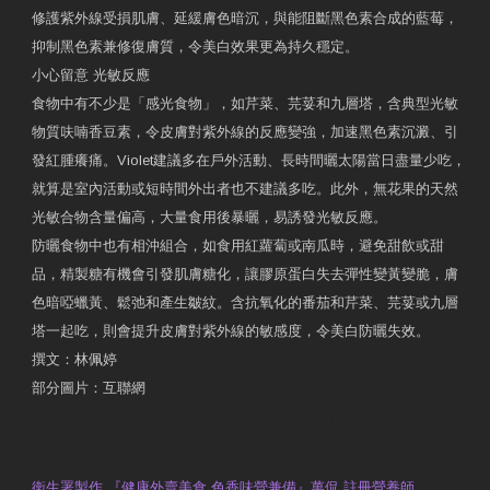
修護紫外線受損肌膚、延緩膚色暗沉，與能阻斷黑色素合成的藍莓，
抑制黑色素兼修復膚質，令美白效果更為持久穩定。
小心留意 光敏反應
食物中有不少是「感光食物」，如芹菜、芫荽和九層塔，含典型光敏
物質呋喃香豆素，令皮膚對紫外線的反應變強，加速黑色素沉澱、引
發紅腫癢痛。Violet建議多在戶外活動、長時間曬太陽當日盡量少吃，
就算是室內活動或短時間外出者也不建議多吃。此外，無花果的天然
光敏合物含量偏高，大量食用後暴曬，易誘發光敏反應。
防曬食物中也有相沖組合，如食用紅蘿蔔或南瓜時，避免甜飲或甜
品，精製糖有機會引發肌膚糖化，讓膠原蛋白失去彈性變黃變脆，膚
色暗啞蠟黃、鬆弛和產生皺紋。含抗氧化的番茄和芹菜、芫荽或九層
塔一起吃，則會提升皮膚對紫外線的敏感度，令美白防曬失效。
撰文：林佩婷
部分圖片：互聯網
原文網址：天然食材 吃出防曬美肌 | 東方日報 | 副刊
Contact Us
衛生署製作 『健康外賣美食 色香味營兼備』萬侃 註冊營養師