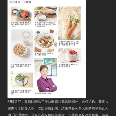
烈日當空，夏日防曬除了塗防曬霜和戴遮陽帽外，未必足夠。其實大
家也可從飲食入手，吃出美白肌膚。請來營養師為大家解構平易近人
的「防曬食物」及避吃高光敏物等美食，預防皮膚吸收黑色素，時刻