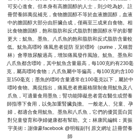
可安心進食。但本身有高膽固醇的人士，則少吃為妙。註
冊營養師萬侃補充，食物膽固醇不等於血液膽固醇，血液
中的膽固醇大部分由肝臟合成，僅兩至三成來自食物。相
比食物膽固醇，飽和脂肪和反式脂肪對膽固醇水平的影響
更大；魷魚、墨魚、八爪魚的飽和脂肪和反式脂肪含量較
低。魷魚高嘌呤 痛風患者提防 至於嘌呤（purine，又稱普
林）會導致尿酸過高，增加痛風發作風險。魷魚、墨魚和
八爪魚都含嘌呤，其中魷魚含量最高，每100克約有230毫
克，屬高嘌呤食物；八爪魚屬中等偏高，每100克約含100
至150毫克；墨魚的嘌呤含量通常在100毫克以下，屬於中
嘌呤食物。萬侃指出，痛風患者應嚴格限制食用魷魚及八
爪魚，可適量食用墨魚；腎功能障礙患者需在醫生或營養
師指導下食用，以免加重腎臟負擔。 一般老人、兒童、孕
婦，都適合食用魷魚、墨魚和八爪魚，它們的優質蛋白質
對兒童發育和孕婦健康都有幫助。文︰林康民編輯︰黃振
宇美術︰謝偉豪facebook @明報副刊 原文網址 註冊營養
師