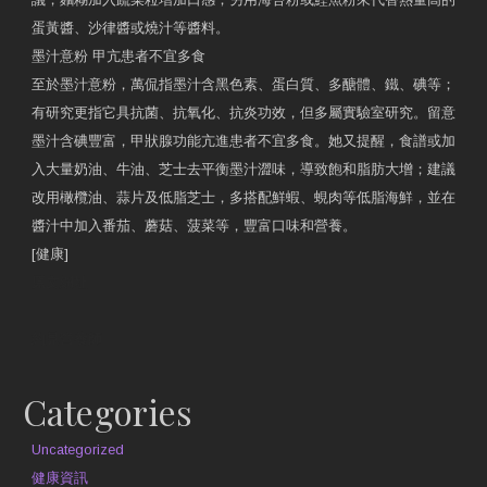
蛋黃醬、沙律醬或燒汁等醬料。
墨汁意粉 甲亢患者不宜多食
至於墨汁意粉，萬侃指墨汁含黑色素、蛋白質、多醣體、鐵、碘等；
有研究更指它具抗菌、抗氧化、抗炎功效，但多屬實驗室研究。留意
墨汁含碘豐富，甲狀腺功能亢進患者不宜多食。她又提醒，食譜或加
入大量奶油、牛油、芝士去平衡墨汁澀味，導致飽和脂肪大增；建議
改用橄欖油、蒜片及低脂芝士，多搭配鮮蝦、蜆肉等低脂海鮮，並在
醬汁中加入番茄、蘑菇、菠菜等，豐富口味和營養。
[健康]
原文網址
約見營養師
Categories
Uncategorized
健康資訊