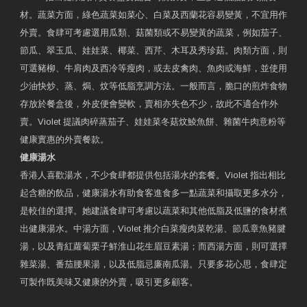
材。蔬菜方面，綠色蔬菜如菜心、白菜及西蘭花容易變黃，不宜用作
外賣。食肆可考慮選用瓜類、菇菌類或不易變黃的蔬菜，例如茄子、
節瓜、翠玉瓜、娃娃菜、椰菜、西芹、木耳及秀珍菇。肉類方面，則
可選豬柳、牛肩肉及西冷等瘦肉，或去皮禽肉、魚肉或海鮮，並使用
少油快炒、蒸、焗、炆等低脂烹調方法。一般而言，脆口的煎炸食物
存放於餐盒後，外皮便會變軟，賣相亦失色不少，故此不適合作外
賣。Violet 提議肉碎蒸茄子、娃娃菜冬菇炆鯪魚餅、雜菌牛肉意粉等
健康實惠的外賣餐款。
健康湯水
香港人喜歡湯水，不少食肆都提供包括湯水的套餐。Violet 指出相比
起含糖的飲品，健康湯水有助食客進食多一點蔬菜和攝取更多水分，
是較佳的選擇。她建議食肆可考慮以蔬菜和其他低脂及低鹽的食材煮
出健康湯水。中湯方面，Violet 推介白菜瘦肉菜乾湯、節瓜章魚豬腱
湯，以及青紅蘿蔔栗子鮮淮山花生眉豆素湯；而西湯方面，則可選擇
雜菜湯、番茄腰果湯，以及低脂忌廉南瓜湯。只要多花心思，食肆定
可製作既美味又健康的外賣，吸引更多顧客。
衛生署製作 星級有營食肆