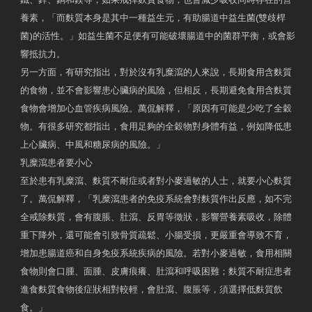
養素，「而麩質本身是其中一種益生元，有助腸道中益生菌(雙歧桿
菌)的活性。」如益生菌不足便有可能破壞腸道中的菌群平衡，或會影
響抵抗力。
另一方面，有研究指出，對於沒有乳糜瀉的人來說，長期食用含麩質
的食物，並不會影響患心臟病的風險，但相反，長期避免食用含麩質
食物會增加心血管疾病風險。萬侃解釋，「原因有可能是少吃了全穀
物。有很多研究都指出，食用足夠的全穀物對身體有益，例如降低患
上心臟病、中風和糖尿病的風險。」
乳糜瀉患者要小心
至於患有乳糜瀉、麩質不耐症或者對小麥過敏的人士，就要小心麩質
了。萬侃解釋，「乳糜瀉患者的免疫系統會對麩質作出反應，如不完
全戒除麩質，會有腹脹、肚瀉、反胃等徵狀，影響營養素吸收，除體
重下降外，還可能會引致骨質疏鬆、小腸受損，更嚴重會導致不育，
增加患腸道癌和自身免疫系統疾病的風險。若對小麥過敏，食用相關
食物則會口腫、面腫、皮膚痕癢、肚瀉和呼吸困難；麩質不耐症患者
進食麩質食物後症狀相對較輕，會肚瀉、腹脹等，須選擇低麩質飲
食。」