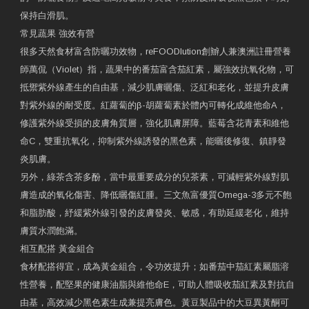
保持白滑肌。
常見蔬果 強效有營
很多天然食材富含防曬功效物，reFOODlution創辧人兼澳洲註冊營養
師萬侃（Violet）指，蔬果中的番茄富含茄紅素，屬強效抗氧化物，可
抵禦紫外線產生的自由基，減少肌膚曬傷、泛紅和老化，並提升皮膚
對紫外線的耐受度。紅蘿蔔的β-胡蘿蔔素於體內可轉化成維他命A，
修護紫外線受損的皮膚角質層，強化肌膚屏障。藍莓含花青素和維他
命C，雙重抗氧化，抑制紫外線誘發的黑色素，能曬後修復、鎮靜發
炎肌膚。
另外，綠茶含茶多酚，當中最重要成分的兒茶素，可減輕紫外線對肌
膚造成的氧化傷害、降低曬傷紅腫。三文魚富優質Omega-3多元不飽
和脂肪酸，紓緩紫外線引發的皮膚發炎、敏感，有助延緩老化，維持
膚質水潤飽滿。
相互配搭 黃金組合
食材配搭得宜，成為黃金組合，令功效提升；如番茄中茄紅素屬脂溶
性營養，配堅果的健康油脂與維他命E，可助人體吸收茄紅素及對抗自
由基，高效減少黑色素生成兼提亮膚色。黃豆製品中的大豆異黃酮可