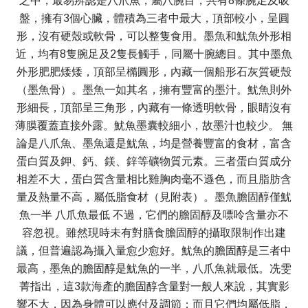
之中，最易辨認是八爪魚，屬八腕目，共有8條腕足及吸
盤，擁有3個心臟，體積為三者中最大，頂部較小，呈圓
形，沒有硬殼或軟骨，可以整隻食用。墨魚和魷魚外形相
近，均有8隻腕足及2隻長觸手，同屬十腕總目。其中墨魚
外形肥肥矮矮，頂部呈橢圓形，內藏一個船形石灰質硬殼
（墨魚骨）。墨魚一如其名，擁有豐富的墨汁。魷魚則外
形細長，頂部呈三角形，內藏有一條透明軟骨，眼睛沒有
薄膜覆蓋直接外露。魷魚墨囊較細小，故墨汁也較少。 無
論是八爪魚、墨魚還是魷魚，均是營養豐富的食材，富含
蛋白質及鉀、鈣、鎂、鋅等礦物質元素。三者蛋白質成分
相差不大，蛋白質含量相比雞胸肉毫不遜色，而且脂肪含
量及熱量不高，屬低脂食材（見附表）。墨魚膽固醇僅魷
魚一半 八爪魚最低 不過，它們的膽固醇及嘌呤含量亦不
容忽視。雖然現時未有對膳食膽固醇的攝取限制作出建
議，但普遍認為攝入量愈少愈好。魷魚的膽固醇是三者中
最高，墨魚的膽固醇是魷魚的一半，八爪魚就最低。冼雯
菁指出，這3款海產的膽固醇含量對一般人來說，其實影
響不大，因為身體可以應付及調節；而且它們均屬低脂，