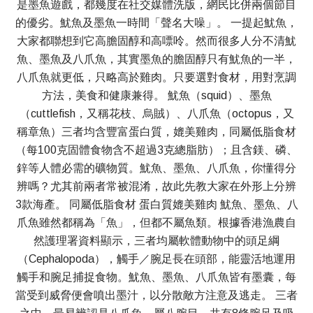
是墨魚遊戲，都幾度在社交媒體洗版，網民比併兩個節目
的優劣。魷魚及墨魚一時間「聲名大噪」。 一提起魷魚，
大家都聯想到它高膽固醇和高嘌呤。然而很多人分不清魷
魚、墨魚及八爪魚，其實墨魚的膽固醇只有魷魚的一半，
八爪魚就更低，只略高於雞肉。只要選對食材，用對烹調
方法，美食和健康兼得。 魷魚（squid）、墨魚
（cuttlefish，又稱花枝、烏賊）、八爪魚（octopus，又
稱章魚）三者均含豐富蛋白質，媲美雞肉，同屬低脂食材
（每100克固體食物含不超過3克總脂肪）；且含鎂、磷、
鋅等人體必需的礦物質。魷魚、墨魚、八爪魚，你懂得分
辨嗎？尤其前兩者常被混淆，故此先教大家在外形上分辨
3款海產。 同屬低脂食材 蛋白質媲美雞肉 魷魚、墨魚、八
爪魚雖然都稱為「魚」，但都不屬魚類。根據香港漁農自
然護理署資料顯示，三者均屬軟體動物中的頭足綱
（Cephalopoda），觸手／腕足長在頭部，能靈活地運用
觸手和腕足捕捉食物。魷魚、墨魚、八爪魚皆有墨囊，每
當受到威脅便會噴出墨汁，以分散敵方注意及逃走。 三者