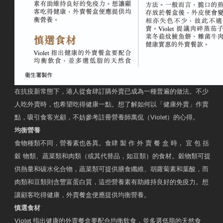
在抗疫新常態下，港人從食肆訂購外賣已成為一種普遍的做法。不少
人吃外賣時，也希望吃得健康一點。想了解如何以「健康外賣」作賣
點，吸引食客光顧，不妨參考註冊營養師萬侃（Violet）的心得。
均衡營養
食物種類不同，營養素也各異。食肆 製 作 外 賣 餐 盒 時， 宜 包 括
穀 物類、蔬菜類和肉類（或其代替品，如豆類）的食材。穀物類可提
供熱量和碳水化合物，蔬菜類可提供膳食纖維、胡蘿蔔素和葉酸，而
肉類和豆類則含豐富蛋白質，這些營養素有助維持良好的免疫力。想
讓顧客吃得健康，外賣餐盒便應提供均衡營養。
慎選食材
Violet 指出健康的外賣餐盒要配合均衡飲食，並多選低脂的天然食