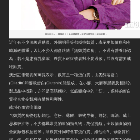
近年有不少頂級運動員、外國明星等都戒掉麩質，表示更加健康和有
助減輕體重，因此不少人都會跟隨「無麩質飲食」。不過有營養師認
為，若不是患有乳糜瀉、麩質不耐症或者對小麥過敏，並沒有需要戒
吃麩質。
澳洲註冊營養師萬侃表示，麩質是一種蛋白質，由麥醇溶蛋白
(Gliadin)和麥穀蛋白(Glutenin)所組成，在小麥、大麥和黑麥及相關的
製成品中找到，亦即是高筋麵粉、低筋麵粉中的「筋」，獨特的蛋白
質複合物令麵糰有黏性和彈性。
或增心血管病風險
含麩質的食物包括麵包、意粉、薄餅、穀物早餐、餅乾、啤酒、威士
忌和豉油等，不少都屬常見的穀物類食物，萬侃提醒，全穀物食物如
全麥麵包和意粉等，除麩質外同時含有蛋白質、維他命B、礦物質如
鐵、鋅、銅和鎂等，如果戒掉麩質食物，也會減少吸收同時存在的營