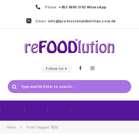
Phone:
+852 6095 3702 WhatsApp
Email:
info@professionaldietitian.com.hk
Follow Us
Home
Posts Tagged "墨魚"