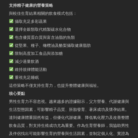
支持精子健康的營養策略
與較佳生育結果相關的飲食模式包括：
攝取充足多彩蔬果
選擇全穀類取代精製碳水化合物
包含優質蛋白質與富含油脂的魚類
從堅果、種子、橄欖油及酪梨攝取健康脂肪
限制高度加工食品與添加糖
減少過量飲酒
維持規律體能活動
重視充足睡眠
這些策略不僅支持生育力，也提升整體健康與福祉。
核心要點
男性生育力不容忽視。越來越多的證據顯示，父方營養、代謝健康與
生活型態因素，可影響精子品質、胚胎發育、著床成功及懷孕結果。
達到健康體重固然有益，但優化代謝健康、降低氧化壓力及改善整體
飲食品質，對支持生殖成功尤為重要。作為生育營養師，我協助男性
及伴侶找出可能影響生育的營養與生活因素，並制定個人化、實證為