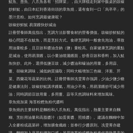
魷魚、墨魚、八爪魚各有「招牌菜」，由大牌檔走到家中飯桌的豉椒
炒鮮魷，由日本紅到香港街頭的章魚燒，還有食到一口「烏卒卒」的
墨汁意粉。如何烹調最健康呢？
豉椒炒鮮魷 易潔鑊快炒減油
註冊營養師萬侃指出，烹調方法影響食材的營養價值。豉椒炒鮮魷的
核心問題不在魷魚，而是烹飪方式。食肆烹調時一般會先泡油，導致
用油量較多，且豆豉和醬油含鈉（鹽）量較高。自家健康烹調的重點
是減油，使用易潔鑊，以小量油噴灑鑊面，炒香豆豉和香料，加入魷
魚快炒。此外，選擇低鹽豆豉，減少醬油和蠔油的用量，多用蒜、
薑、胡椒來調味，減低鈉質攝取；同時大幅增加三色椒、洋葱、芹
菜、西蘭花等蔬菜的比例。註冊營養師冼雯菁亦強調，少油少鹽少糖
是健康法則，豉椒炒魷講求鑊氣，用油少不免，用易潔鑊炒可減少用
油；同時調節豆豉用量，多用薑、蒜等天然調味料來增加風味。
章魚燒加菜 海苔粉鰹魚粉代醬料
章魚燒的主要材料是麵粉和八爪魚粒。萬侃指出，熱量主要來自麵
糊、烹飪用油量和高脂醬汁（如蛋黄醬、照燒醬）。建議在麵糊中加
入全麥粉或蔬菜碎，增加膳食纖維；並奉行少醬原則。冼雯菁亦建
議，麵糊加入蔬菜粒增加口感；另用海苔粉或鰹魚粉來代替熱量高的