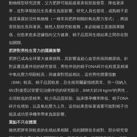
動物模型研究證實，父方肥胖可能延緩著床前胚胎發育、降低著床
率，並對孕期胎兒生長產生負面影響。研究人員也發現，成熟精子若
過度暴露於活性氧物種（一種常與肥胖相關的氧化壓力形式），將損
害胚胎生長與著床。雖然人類研究較複雜，未必能確立直接因果關
係，但愈來愈多證據指向父方健康、精子品質與生殖結果之間存在類
似關聯。
肥胖對男性生育力的隱藏衝擊
肥胖已成為全球重大健康挑戰，其影響遠超心血管疾病與糖尿病。針
對反覆流產伴侶的研究發現，男性伴侶的精子DNA碎片化程度及精液
中氧化壓力明顯較高；與健康對照組相比，這些男性體重指數
（BMI）較高、精子品質較差，且生殖荷爾蒙指標異常。另一項納入
651對接受試管嬰兒治療伴侶的研究顯示，BMI大於28 kg/m²的男性，
出現較低的受精率、較少高品質胚胎、臨床懷孕機率降低、精子DNA
碎片化增加，以及氧化壓力上升。這些結果意味著過重可能對精子功
能及成功受孕機率帶來負面影響。
重點不只在體重
雖然肥胖常與較差的生殖結果相關，但此關聯並非絕對。部分研究發