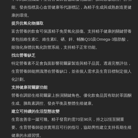
能、發炎指標及心血管健康等代謝標記，為精子生成與成熟創造更健
康的環境。
提升抗氧化物攝取
富含營養的飲食可保護精子免受氧化損傷。支持精子健康的關鍵營養
素包括維生素C、維生素E、硒、鋅、輔酶Q10及Omega-3脂肪酸，
能強化身體抗氧化防禦系統，支持精子正常功能。
找出營養缺乏
特定營養素不足會負面影響荷爾蒙製造與精子品質。透過完整評估，
生育營養師能辨識潛在營養缺口，並依個人需求及生育目標制定個人
化計劃。
支持健康荷爾蒙功能
營養在調節生殖荷爾蒙上扮演關鍵角色。優化飲食品質有助於睪固酮
生成、胰島素調控、發炎平衡及整體生殖健康。
建立可持續的生活型態改變
生育改善非一蹴可幾。精子發育約需70至90天，持之以恆至關重
要。生育營養師提供實用且可行的指引，協助男性建立支持長期生殖
健康的永續習慣。