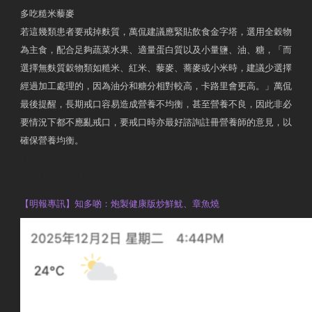
多吃糙米藜麥
若這幾類患者要戒掉麩質，萬侃建議應緊貼飲食金字塔，選用全穀物
為主食，配合足夠蔬菜水果、適量蛋白質以及小量鹽、油、糖，「而
選擇無麩質穀物類如糙米、紅米、藜麥、蕎麥或小米時，建議少選擇
經過加工處理的，因為油分和糖分相對較高，卡路里會更高。」萬侃
最後提醒，長期戒口容易造成營養不均衡，甚至營養不良，因此非必
要情況下都不應亂戒口，要戒口時亦最好諮詢註冊營養師的意見，以
確保營養均衡。
AM730
執業註冊營養師 Violet Man
【明報專訊】知多啲：炮製健康版炒鮮魷、章魚燒