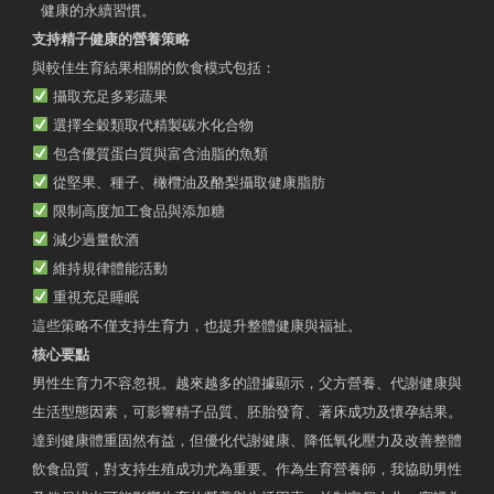
健康的永續習慣。
支持精子健康的營養策略
與較佳生育結果相關的飲食模式包括：
攝取充足多彩蔬果
選擇全穀類取代精製碳水化合物
包含優質蛋白質與富含油脂的魚類
從堅果、種子、橄欖油及酪梨攝取健康脂肪
限制高度加工食品與添加糖
減少過量飲酒
維持規律體能活動
重視充足睡眠
這些策略不僅支持生育力，也提升整體健康與福祉。
核心要點
男性生育力不容忽視。越來越多的證據顯示，父方營養、代謝健康與
生活型態因素，可影響精子品質、胚胎發育、著床成功及懷孕結果。
達到健康體重固然有益，但優化代謝健康、降低氧化壓力及改善整體
飲食品質，對支持生殖成功尤為重要。作為生育營養師，我協助男性