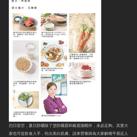
烈日當空，夏日防曬除了塗防曬霜和戴遮陽帽外，未必足夠。其實大
家也可從飲食入手，吃出美白肌膚。請來營養師為大家解構平易近人