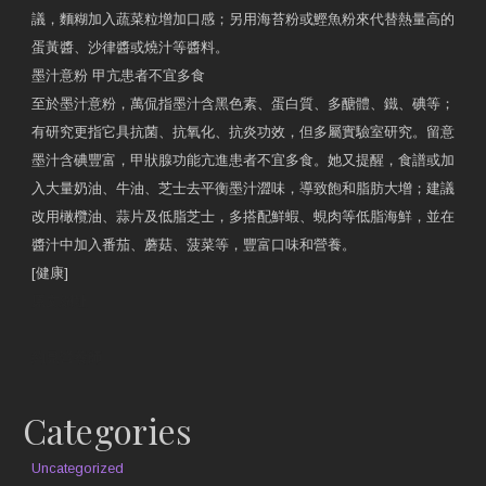
議，麵糊加入蔬菜粒增加口感；另用海苔粉或鰹魚粉來代替熱量高的
蛋黃醬、沙律醬或燒汁等醬料。
墨汁意粉 甲亢患者不宜多食
至於墨汁意粉，萬侃指墨汁含黑色素、蛋白質、多醣體、鐵、碘等；
有研究更指它具抗菌、抗氧化、抗炎功效，但多屬實驗室研究。留意
墨汁含碘豐富，甲狀腺功能亢進患者不宜多食。她又提醒，食譜或加
入大量奶油、牛油、芝士去平衡墨汁澀味，導致飽和脂肪大增；建議
改用橄欖油、蒜片及低脂芝士，多搭配鮮蝦、蜆肉等低脂海鮮，並在
醬汁中加入番茄、蘑菇、菠菜等，豐富口味和營養。
[健康]
原文網址
約見營養師
Categories
Uncategorized