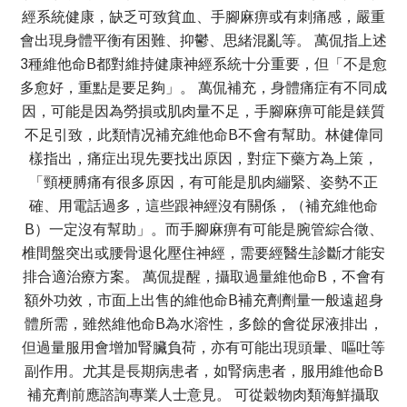
經系統健康，缺乏可致貧血、手腳麻痹或有刺痛感，嚴重
會出現身體平衡有困難、抑鬱、思緒混亂等。 萬侃指上述
3種維他命B都對維持健康神經系統十分重要，但「不是愈
多愈好，重點是要足夠」。 萬侃補充，身體痛症有不同成
因，可能是因為勞損或肌肉量不足，手腳麻痹可能是鎂質
不足引致，此類情况補充維他命B不會有幫助。林健偉同
樣指出，痛症出現先要找出原因，對症下藥方為上策，
「頸梗膊痛有很多原因，有可能是肌肉繃緊、姿勢不正
確、用電話過多，這些跟神經沒有關係，（補充維他命
B）一定沒有幫助」。而手腳麻痹有可能是腕管綜合徵、
椎間盤突出或腰骨退化壓住神經，需要經醫生診斷才能安
排合適治療方案。 萬侃提醒，攝取過量維他命B，不會有
額外功效，市面上出售的維他命B補充劑劑量一般遠超身
體所需，雖然維他命B為水溶性，多餘的會從尿液排出，
但過量服用會增加腎臟負荷，亦有可能出現頭暈、嘔吐等
副作用。尤其是長期病患者，如腎病患者，服用維他命B
補充劑前應諮詢專業人士意見。 可從穀物肉類海鮮攝取