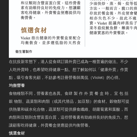
在抗疫新常態下，港人從食肆訂購外賣已成為一種普遍的做法。不少
人吃外賣時，也希望吃得健康一點。想了解如何以「健康外賣」作賣
點，吸引食客光顧，不妨參考註冊營養師萬侃（Violet）的心得。
均衡營養
食物種類不同，營養素也各異。食肆 製 作 外 賣 餐 盒 時， 宜 包 括
穀 物類、蔬菜類和肉類（或其代替品，如豆類）的食材。穀物類可提
供熱量和碳水化合物，蔬菜類可提供膳食纖維、胡蘿蔔素和葉酸，而
肉類和豆類則含豐富蛋白質，這些營養素有助維持良好的免疫力。想
讓顧客吃得健康，外賣餐盒便應提供均衡營養。
慎選食材