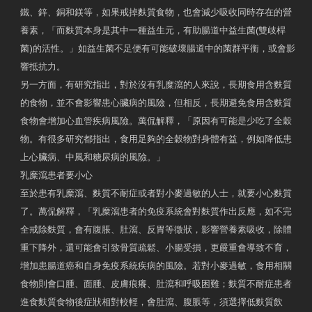
鐵、鋅、銅和鎂等，如果戒掉麩質食物，也會減少吸收同時存在的營
養素，「而麩質本身是其中一種益生元，有助腸道中益生菌(雙歧桿
菌)的活性。」如益生菌不足便有可能破壞腸道中的菌群平衡，或會影
響抵抗力。
另一方面，有研究指出，對於沒有乳糜瀉的人來說，長期食用含麩質
的食物，並不會影響患心臟病的風險，但相反，長期避免食用含麩質
食物會增加心血管疾病風險。萬侃解釋，「原因有可能是少吃了全穀
物。有很多研究都指出，食用足夠的全穀物對身體有益，例如降低患
上心臟病、中風和糖尿病的風險。」
乳糜瀉患者要小心
至於患有乳糜瀉、麩質不耐症或者對小麥過敏的人士，就要小心麩質
了。萬侃解釋，「乳糜瀉患者的免疫系統會對麩質作出反應，如不完
全戒除麩質，會有腹脹、肚瀉、反胃等徵狀，影響營養素吸收，除體
重下降外，還可能會引致骨質疏鬆、小腸受損，更嚴重會導致不育，
增加患腸道癌和自身免疫系統疾病的風險。若對小麥過敏，食用相關
食物則會口腫、面腫、皮膚痕癢、肚瀉和呼吸困難；麩質不耐症患者
進食麩質食物後症狀相對較輕，會肚瀉、腹脹等，須選擇低麩質飲