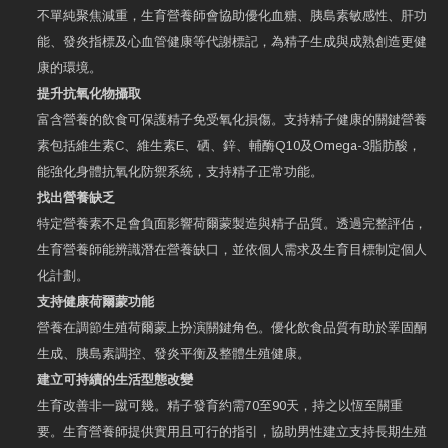
不單純聚焦減重，生育營養師會協助優化血糖、胰島素敏感性、肝功
能、發炎指標及心血管健康等代謝標記，為精子生成與成熟創造更健
康的環境。
提升抗氧化物攝取
富含營養的飲食可保護精子免受氧化損傷。支持精子健康的關鍵營養
素包括維生素C、維生素E、硒、鋅、輔酶Q10及Omega-3脂肪酸，
能強化身體抗氧化防禦系統，支持精子正常功能。
找出營養缺乏
特定營養素不足會負面影響荷爾蒙製造與精子品質。透過完整評估，
生育營養師能辨識潛在營養缺口，並依個人需求及生育目標制定個人
化計劃。
支持健康荷爾蒙功能
營養在調節生殖荷爾蒙上扮演關鍵角色。優化飲食品質有助於睪固酮
生成、胰島素調控、發炎平衡及整體生殖健康。
建立可持續的生活型態改變
生育改善非一蹴可幾。精子發育約需70至90天，持之以恆至關重
要。生育營養師提供實用且可行的指引，協助男性建立支持長期生殖