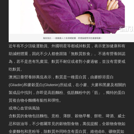
近年有不少頂級運動員、外國明星等都戒掉麩質，表示更加健康和有
助減輕體重，因此不少人都會跟隨「無麩質飲食」。不過有營養師認
為，若不是患有乳糜瀉、麩質不耐症或者對小麥過敏，並沒有需要戒
吃麩質。
澳洲註冊營養師萬侃表示，麩質是一種蛋白質，由麥醇溶蛋白
(Gliadin)和麥穀蛋白(Glutenin)所組成，在小麥、大麥和黑麥及相關的
製成品中找到，亦即是高筋麵粉、低筋麵粉中的「筋」，獨特的蛋白
質複合物令麵糰有黏性和彈性。
或增心血管病風險
含麩質的食物包括麵包、意粉、薄餅、穀物早餐、餅乾、啤酒、威士
忌和豉油等，不少都屬常見的穀物類食物，萬侃提醒，全穀物食物如
全麥麵包和意粉等，除麩質外同時含有蛋白質、維他命B、礦物質如