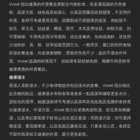
Violet 指出健康的外賣餐盒要配合均衡飲食，並多選低脂的天然食
材。蔬菜方面，綠色蔬菜如菜心、白菜及西蘭花容易變黃，不宜用作
外賣。食肆可考慮選用瓜類、菇菌類或不易變黃的蔬菜，例如茄子、
節瓜、翠玉瓜、娃娃菜、椰菜、西芹、木耳及秀珍菇。肉類方面，則
可選豬柳、牛肩肉及西冷等瘦肉，或去皮禽肉、魚肉或海鮮，並使用
少油快炒、蒸、焗、炆等低脂烹調方法。一般而言，脆口的煎炸食物
存放於餐盒後，外皮便會變軟，賣相亦失色不少，故此不適合作外
賣。Violet 提議肉碎蒸茄子、娃娃菜冬菇炆鯪魚餅、雜菌牛肉意粉等
健康實惠的外賣餐款。
健康湯水
香港人喜歡湯水，不少食肆都提供包括湯水的套餐。Violet 指出相比
起含糖的飲品，健康湯水有助食客進食多一點蔬菜和攝取更多水分，
是較佳的選擇。她建議食肆可考慮以蔬菜和其他低脂及低鹽的食材煮
出健康湯水。中湯方面，Violet 推介白菜瘦肉菜乾湯、節瓜章魚豬腱
湯，以及青紅蘿蔔栗子鮮淮山花生眉豆素湯；而西湯方面，則可選擇
雜菜湯、番茄腰果湯，以及低脂忌廉南瓜湯。只要多花心思，食肆定
可製作既美味又健康的外賣，吸引更多顧客。