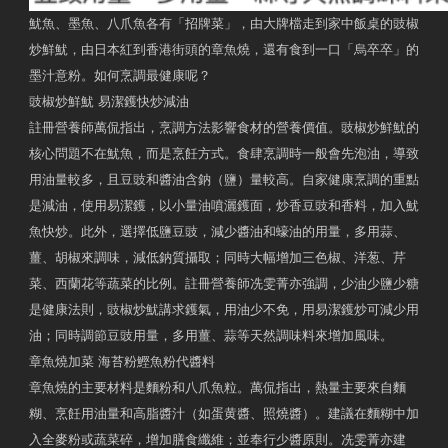
魷魚、墨魚、八爪魚各有「招牌菜」，由大牌檔走到家中飯桌的豉椒
炒鮮魷，由日本紅到香港街頭的章魚燒，還有食到一口「烏卒卒」的
墨汁意粉。如何烹調最健康呢？
豉椒炒鮮魷 易潔鑊快炒減油
註冊營養師萬侃指出，烹調方法影響食材的營養價值。豉椒炒鮮魷的
核心問題不在魷魚，而是烹飪方式。食肆烹調時一般會先泡油，導致
用油量較多，且豆豉和醬油含鈉（鹽）量較高。自家健康烹調的重點
是減油，使用易潔鑊，以小量油噴灑鑊面，炒香豆豉和香料，加入魷
魚快炒。此外，選擇低鹽豆豉，減少醬油和蠔油的用量，多用蒜、
薑、胡椒來調味，減低鈉質攝取；同時大幅增加三色椒、洋葱、芹
菜、西蘭花等蔬菜的比例。註冊營養師冼雯菁亦強調，少油少鹽少糖
是健康法則，豉椒炒魷講求鑊氣，用油少不免，用易潔鑊炒可減少用
油；同時調節豆豉用量，多用薑、蒜等天然調味料來增加風味。
章魚燒加菜 海苔粉鰹魚粉代醬料
章魚燒的主要材料是麵粉和八爪魚粒。萬侃指出，熱量主要來自麵
糊、烹飪用油量和高脂醬汁（如蛋黄醬、照燒醬）。建議在麵糊中加
入全麥粉或蔬菜碎，增加膳食纖維；並奉行少醬原則。冼雯菁亦建