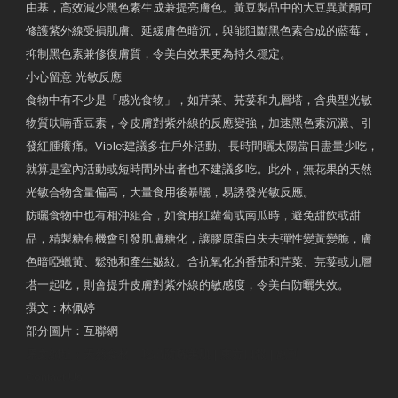
由基，高效減少黑色素生成兼提亮膚色。黃豆製品中的大豆異黃酮可
修護紫外線受損肌膚、延緩膚色暗沉，與能阻斷黑色素合成的藍莓，
抑制黑色素兼修復膚質，令美白效果更為持久穩定。
小心留意 光敏反應
食物中有不少是「感光食物」，如芹菜、芫荽和九層塔，含典型光敏
物質呋喃香豆素，令皮膚對紫外線的反應變強，加速黑色素沉澱、引
發紅腫癢痛。Violet建議多在戶外活動、長時間曬太陽當日盡量少吃，
就算是室內活動或短時間外出者也不建議多吃。此外，無花果的天然
光敏合物含量偏高，大量食用後暴曬，易誘發光敏反應。
防曬食物中也有相沖組合，如食用紅蘿蔔或南瓜時，避免甜飲或甜
品，精製糖有機會引發肌膚糖化，讓膠原蛋白失去彈性變黃變脆，膚
色暗啞蠟黃、鬆弛和產生皺紋。含抗氧化的番茄和芹菜、芫荽或九層
塔一起吃，則會提升皮膚對紫外線的敏感度，令美白防曬失效。
撰文：林佩婷
部分圖片：互聯網
原文網址：天然食材 吃出防曬美肌 | 東方日報 | 副刊
Contact Us