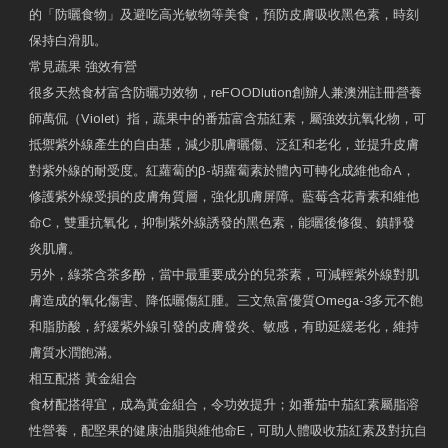
的「防曬食物」及避吃高光敏物等美食，預防皮膚吸收黑色素，時刻
保持白滑肌。
常見蔬果 強效有營
很多天然食材富含防曬功效物，reFOODlution創辧人兼澳洲註冊營養
師萬侃（Violet）指，蔬果中的番茄富含茄紅素，屬強效抗氧化物，可
抵禦紫外線產生的自由基，減少肌膚曬傷、泛紅和老化，並提升皮膚
對紫外線的耐受度。紅蘿蔔的β-胡蘿蔔素於體內可轉化成維他命A，
修護紫外線受損的皮膚角質層，強化肌膚屏障。藍莓含花青素和維他
命C，雙重抗氧化，抑制紫外線誘發的黑色素，能曬後修復、鎮靜發
炎肌膚。
另外，綠茶含茶多酚，當中最重要成分的兒茶素，可減輕紫外線對肌
膚造成的氧化傷害、降低曬傷紅腫。三文魚富優質Omega-3多元不飽
和脂肪酸，紓緩紫外線引發的皮膚發炎、敏感，有助延緩老化，維持
膚質水潤飽滿。
相互配搭 黃金組合
食材配搭得宜，成為黃金組合，令功效提升；如番茄中茄紅素屬脂溶
性營養，配堅果的健康油脂與維他命E，可助人體吸收茄紅素及對抗自