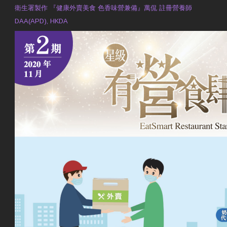
衛生署製作 『健康外賣美食 色香味營兼備』萬侃 註冊營養師
DAA(APD), HKDA