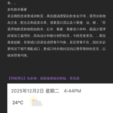
食。」
多吃糙米藜麥
若這幾類患者要戒掉麩質，萬侃建議應緊貼飲食金字塔，選用全穀物
為主食，配合足夠蔬菜水果、適量蛋白質以及小量鹽、油、糖，「而
選擇無麩質穀物類如糙米、紅米、藜麥、蕎麥或小米時，建議少選擇
經過加工處理的，因為油分和糖分相對較高，卡路里會更高。」萬侃
最後提醒，長期戒口容易造成營養不均衡，甚至營養不良，因此非必
要情況下都不應亂戒口，要戒口時亦最好諮詢註冊營養師的意見，以
確保營養均衡。
AM730
執業註冊營養師 Violet Man
【明報專訊】知多啲：炮製健康版炒鮮魷、章魚燒