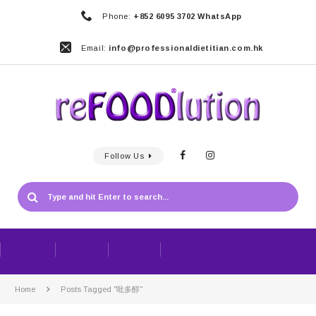
Phone:
+852 6095 3702 WhatsApp
Email:
info@professionaldietitian.com.hk
Follow Us
Home
Posts Tagged "吡多醇"