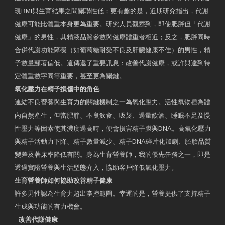
現BMI與生育結果之間關聯性低；更有趣的是，近期研究指出，代謝
健康可能比體重本身更為重要。研究人員觀察到，即使肥胖但「代謝
健康」的男性，其精液品質參數與健康體重者相近；反之，肥胖同時
合併代謝功能障礙（如葡萄糖耐受不良及肝臟健康不佳）的男性，精
子數量顯著偏低。這傳遞了重要訊息：改善代謝健康，或許與達到特
定體重數字同等重要，甚至更為關鍵。
氧化壓力在精子損傷中的角色
連結不良營養與生育力的關鍵機制之一為氧化壓力。活性氧物種為體
內自然產生，但當肥胖、不良飲食、吸菸、過量飲酒、睡眠不足及慢
性壓力等因素使其濃度過高時，便會損害精子膜與DNA。高氧化壓力
與精子活動力下降、精子數量減少、精子DNA碎片化加劇、胚胎品質
變差及著床率降低有關。身為生育營養師，我的優先任務之一，即是
透過實證營養與生活型態介入，協助客戶降低氧化壓力。
生育營養師如何協助改善精子健康
許多男性認為生育力超出掌控範圍。幸運的是，營養提供了支持精子
生成與功能的有力機會。
改善代謝健康