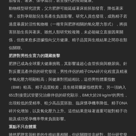
胎發育、著床、懷孕成功，甚至後代的長期健康。
動物模型研究證實，父方肥胖可能延緩著床前胚胎發育、降低著床
率，並對孕期胎兒生長產生負面影響。研究人員也發現，成熟精子若
過度暴露於活性氧物種（一種常與肥胖相關的氧化壓力形式），將損
害胚胎生長與著床。雖然人類研究較複雜，未必能確立直接因果關
係，但愈來愈多證據指向父方健康、精子品質與生殖結果之間存在類
似關聯。
肥胖對男性生育力的隱藏衝擊
肥胖已成為全球重大健康挑戰，其影響遠超心血管疾病與糖尿病。針
對反覆流產伴侶的研究發現，男性伴侶的精子DNA碎片化程度及精液
中氧化壓力明顯較高；與健康對照組相比，這些男性體重指數
（BMI）較高、精子品質較差，且生殖荷爾蒙指標異常。另一項納入
651對接受試管嬰兒治療伴侶的研究顯示，BMI大於28 kg/m²的男性，
出現較低的受精率、較少高品質胚胎、臨床懷孕機率降低、精子DNA
碎片化增加，以及氧化壓力上升。這些結果意味著過重可能對精子功
能及成功受孕機率帶來負面影響。
重點不只在體重
雖然肥胖常與較差的生殖結果相關，但此關聯並非絕對。部分研究發