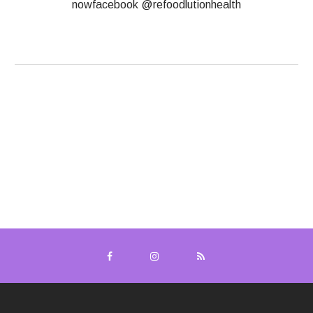
nowfacebook @refoodlutionhealth