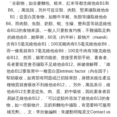
「全穀物，如全麥麵包、糙米、紅米等都含維他命B1和
B6。」萬侃指，另外可從豆類、肉類、堅果攝取維他命
B1；從蛋白質食物，如雞牛羊豬、魚類等攝取維他命
B6。而肉類、魚類、奶類、蜆、生蠔、蟹和蛋等就是維他
命B12的食物來源。一般人只要飲食均衡，不難攝取足夠
的維他命B，她舉例，60克（約半杯）穀物片（muesli）
含有0.5毫克維他命B1；100克豬肉有0.5毫克維他命B6，
而一條蕉就有0.7毫克維他命B6；100克牛肉有3微克維他
命B12。 然而，腸胃功能差、曾接受胃部手術、素食者、
長者要留意會否攝取不足維他命B12。林健偉解釋，「維
他命B12要靠胃中一種蛋白質intrinsic factor（內在因子）
幫助吸收，如胃部有問題或已切除胃部，身體未能生產這
種物質就會吸收不到維他命B12」。另外，萬侃表示，維
他命B12主要是從魚、肉、蛋、奶中吸收，因此素食者容
易缺乏維他命B12，「可以從額外添加了維他命B12的食
物，如一些穀物片、豆奶和麵包中攝取，有需要時可服用
補充劑」。文：李欣敏編輯：朱建勳明報原文Contact us