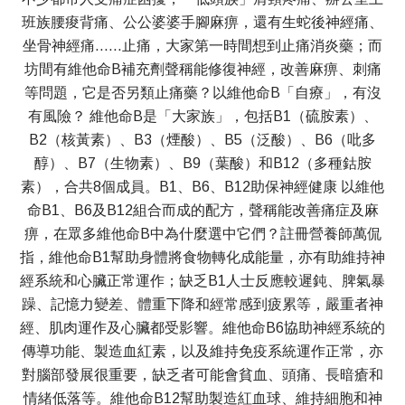
班族腰痠背痛、公公婆婆手腳麻痹，還有生蛇後神經痛、
坐骨神經痛……止痛，大家第一時間想到止痛消炎藥；而
坊間有維他命B補充劑聲稱能修復神經，改善麻痹、刺痛
等問題，它是否另類止痛藥？以維他命B「自療」，有沒
有風險？ 維他命B是「大家族」，包括B1（硫胺素）、
B2（核黃素）、B3（煙酸）、B5（泛酸）、B6（吡多
醇）、B7（生物素）、B9（葉酸）和B12（多種鈷胺
素），合共8個成員。B1、B6、B12助保神經健康 以維他
命B1、B6及B12組合而成的配方，聲稱能改善痛症及麻
痹，在眾多維他命B中為什麼選中它們？註冊營養師萬侃
指，維他命B1幫助身體將食物轉化成能量，亦有助維持神
經系統和心臟正常運作；缺乏B1人士反應較遲鈍、脾氣暴
躁、記憶力變差、體重下降和經常感到疲累等，嚴重者神
經、肌肉運作及心臟都受影響。維他命B6協助神經系統的
傳導功能、製造血紅素，以及維持免疫系統運作正常，亦
對腦部發展很重要，缺乏者可能會貧血、頭痛、長暗瘡和
情緒低落等。維他命B12幫助製造紅血球、維持細胞和神