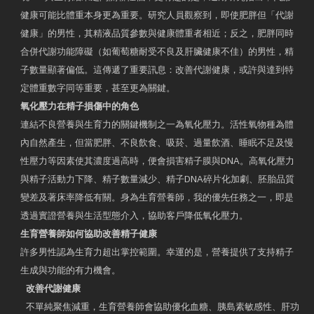
健康可能比體重本身更為重要。研究人員觀察到，即使肥胖但「代謝
健康」的男性，其精液品質參數與健康體重者相近；反之，肥胖同時
合併代謝功能障礙（如葡萄糖耐受不良及肝臟健康不佳）的男性，精
子數量顯著偏低。這傳遞了重要訊息：改善代謝健康，或許與達到特
定體重數字同等重要，甚至更為關鍵。
氧化壓力在精子損傷中的角色
連結不良營養與生育力的關鍵機制之一為氧化壓力。活性氧物種為體
內自然產生，但當肥胖、不良飲食、吸菸、過量飲酒、睡眠不足及慢
性壓力等因素使其濃度過高時，便會損害精子膜與DNA。高氧化壓力
與精子活動力下降、精子數量減少、精子DNA碎片化加劇、胚胎品質
變差及著床率降低有關。身為生育營養師，我的優先任務之一，即是
透過實證營養與生活型態介入，協助客戶降低氧化壓力。
生育營養師如何協助改善精子健康
許多男性認為生育力超出掌控範圍。幸運的是，營養提供了支持精子
生成與功能的有力機會。
改善代謝健康
不單純聚焦減重，生育營養師會協助優化血糖、胰島素敏感性、肝功