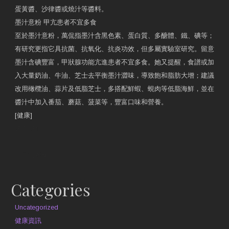
蛋黃醬、沙律醬或燒汁等醬料。
墨汁意粉 甲亢患者不宜多食
至於墨汁意粉，萬侃指墨汁含黑色素、蛋白質、多醣體、鐵、碘等；
有研究更指它具抗菌、抗氧化、抗炎功效，但多屬實驗室研究。留意
墨汁含碘豐富，甲狀腺功能亢進患者不宜多食。她又提醒，食譜或加
入大量奶油、牛油、芝士去平衡墨汁澀味，導致飽和脂肪大增；建議
改用橄欖油、蒜片及低脂芝士，多搭配鮮蝦、蜆肉等低脂海鮮，並在
醬汁中加入番茄、蘑菇、菠菜等，豐富口味和營養。
[健康]
原文網址
約見營養師
Categories
Uncategorized
健康資訊