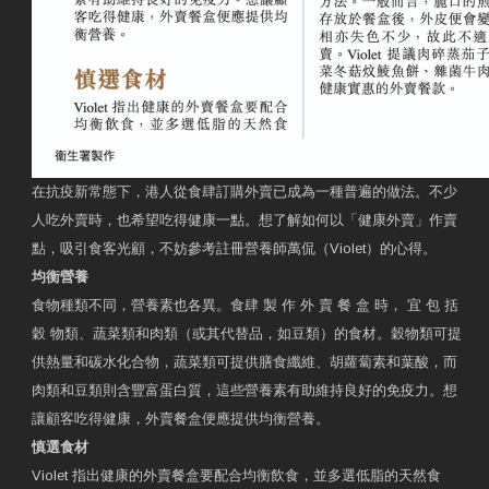
在抗疫新常態下，港人從食肆訂購外賣已成為一種普遍的做法。不少
人吃外賣時，也希望吃得健康一點。想了解如何以「健康外賣」作賣
點，吸引食客光顧，不妨參考註冊營養師萬侃（Violet）的心得。
均衡營養
食物種類不同，營養素也各異。食肆 製 作 外 賣 餐 盒 時， 宜 包 括
穀 物類、蔬菜類和肉類（或其代替品，如豆類）的食材。穀物類可提
供熱量和碳水化合物，蔬菜類可提供膳食纖維、胡蘿蔔素和葉酸，而
肉類和豆類則含豐富蛋白質，這些營養素有助維持良好的免疫力。想
讓顧客吃得健康，外賣餐盒便應提供均衡營養。
慎選食材
Violet 指出健康的外賣餐盒要配合均衡飲食，並多選低脂的天然食