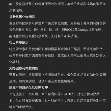
能、發炎指標及心血管健康等代謝標記，為精子生成與成熟創造更健
康的環境。
提升抗氧化物攝取
富含營養的飲食可保護精子免受氧化損傷。支持精子健康的關鍵營養
素包括維生素C、維生素E、硒、鋅、輔酶Q10及Omega-3脂肪酸，
能強化身體抗氧化防禦系統，支持精子正常功能。
找出營養缺乏
特定營養素不足會負面影響荷爾蒙製造與精子品質。透過完整評估，
生育營養師能辨識潛在營養缺口，並依個人需求及生育目標制定個人
化計劃。
支持健康荷爾蒙功能
營養在調節生殖荷爾蒙上扮演關鍵角色。優化飲食品質有助於睪固酮
生成、胰島素調控、發炎平衡及整體生殖健康。
建立可持續的生活型態改變
生育改善非一蹴可幾。精子發育約需70至90天，持之以恆至關重
要。生育營養師提供實用且可行的指引，協助男性建立支持長期生殖
健康的永續習慣。