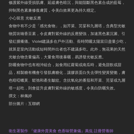
修護紫外線受損肌膚、延緩膚色暗沉，與能阻斷黑色素合成的藍莓，
抑制黑色素兼修復膚質，令美白效果更為持久穩定。
小心留意 光敏反應
食物中有不少是「感光食物」，如芹菜、芫荽和九層塔，含典型光敏
物質呋喃香豆素，令皮膚對紫外線的反應變強，加速黑色素沉澱、引
發紅腫癢痛。Violet建議多在戶外活動、長時間曬太陽當日盡量少吃，
就算是室內活動或短時間外出者也不建議多吃。此外，無花果的天然
光敏合物含量偏高，大量食用後暴曬，易誘發光敏反應。
防曬食物中也有相沖組合，如食用紅蘿蔔或南瓜時，避免甜飲或甜
品，精製糖有機會引發肌膚糖化，讓膠原蛋白失去彈性變黃變脆，膚
色暗啞蠟黃、鬆弛和產生皺紋。含抗氧化的番茄和芹菜、芫荽或九層
塔一起吃，則會提升皮膚對紫外線的敏感度，令美白防曬失效。
撰文：林佩婷
部分圖片：互聯網
原文網址：天然食材 吃出防曬美肌 | 東方日報 | 副刊
Contact Us
衛生署製作 『健康外賣美食 色香味營兼備』萬侃 註冊營養師