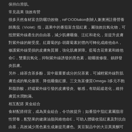
保持白滑肌。
常見蔬果 強效有營
很多天然食材富含防曬功效物，reFOODlution創辧人兼澳洲註冊營養
師萬侃（Violet）指，蔬果中的番茄富含茄紅素，屬強效抗氧化物，可
抵禦紫外線產生的自由基，減少肌膚曬傷、泛紅和老化，並提升皮膚
對紫外線的耐受度。紅蘿蔔的β-胡蘿蔔素於體內可轉化成維他命A，
修護紫外線受損的皮膚角質層，強化肌膚屏障。藍莓含花青素和維他
命C，雙重抗氧化，抑制紫外線誘發的黑色素，能曬後修復、鎮靜發
炎肌膚。
另外，綠茶含茶多酚，當中最重要成分的兒茶素，可減輕紫外線對肌
膚造成的氧化傷害、降低曬傷紅腫。三文魚富優質Omega-3多元不飽
和脂肪酸，紓緩紫外線引發的皮膚發炎、敏感，有助延緩老化，維持
膚質水潤飽滿。
相互配搭 黃金組合
食材配搭得宜，成為黃金組合，令功效提升；如番茄中茄紅素屬脂溶
性營養，配堅果的健康油脂與維他命E，可助人體吸收茄紅素及對抗自
由基，高效減少黑色素生成兼提亮膚色。黃豆製品中的大豆異黃酮可