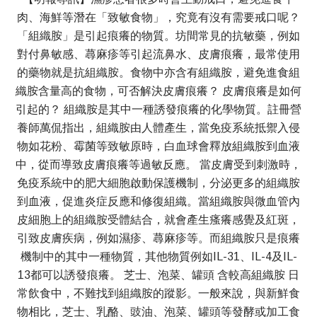
肉、海鮮等潛在「致敏食物」，究竟有沒有需要戒口呢？
「組織胺」是引起痕癢的物質。坊間常見的抗敏藥，例如
對付鼻敏感、蕁麻疹等引起流鼻水、皮膚痕癢，最常使用
的藥物就是抗組織胺。食物中亦含有組織胺，避免進食組
織胺含量高的食物，可否解決皮膚痕癢？ 皮膚痕癢是如何
引起的？ 組織胺是其中一種誘發痕癢的化學物質。註冊營
養師萬侃指出，組織胺由人體產生，當免疫系統抵禦入侵
物如花粉、霉菌等致敏原時，白血球會釋放組織胺到血液
中，從而導致皮膚痕癢等過敏反應。 當皮膚受到刺激時，
免疫系統中的肥大細胞啟動保護機制，分泌更多的組織胺
到血液，促進炎症反應和修復組織。當組織胺與微血管內
皮細胞上的組織胺受體結合，就會產生瘙癢感覺及紅斑，
引致皮膚疾病，例如濕疹、蕁麻疹等。而組織胺只是痕癢
機制中的其中一種物質，其他物質例如IL-31、IL-4及IL-
13都可以誘發痕癢。 芝士、泡菜、罐頭 含較高組織胺 日
常飲食中，不難找到組織胺的蹤影。一般來說，與新鮮食
物相比，芝士、乳酪、豉油、泡菜、罐頭等發酵或加工食