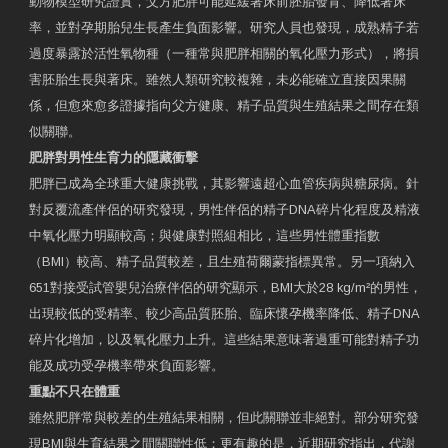
動物模型研究證實，父方肥胖可能延緩著床前胚胎發育、降低著床
率，並對孕期胎兒生長產生負面影響。研究人員也發現，成熟精子若
過度暴露於活性氧物種（一種常與肥胖相關的氧化壓力形式），將損
害胚胎生長與著床。雖然人類研究較複雜，未必能確立直接因果關
係，但愈來愈多證據指向父方健康、精子品質與生殖結果之間存在類
似關聯。
肥胖對男性生育力的隱藏衝擊
肥胖已成為全球重大健康挑戰，其影響遠超心血管疾病與糖尿病。針
對反覆流產伴侶的研究發現，男性伴侶的精子DNA碎片化程度及精液
中氧化壓力明顯較高；與健康對照組相比，這些男性體重指數
（BMI）較高、精子品質較差，且生殖荷爾蒙指標異常。另一項納入
651對接受試管嬰兒治療伴侶的研究顯示，BMI大於28 kg/m²的男性，
出現較低的受精率、較少高品質胚胎、臨床懷孕機率降低、精子DNA
碎片化增加，以及氧化壓力上升。這些結果意味著過重可能對精子功
能及成功受孕機率帶來負面影響。
重點不只在體重
雖然肥胖常與較差的生殖結果相關，但此關聯並非絕對。部分研究發
現BMI與生育結果之間關聯性低；更有趣的是，近期研究指出，代謝