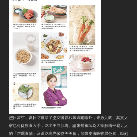
烈日當空，夏日防曬除了塗防曬霜和戴遮陽帽外，未必足夠。其實大
家也可從飲食入手，吃出美白肌膚。請來營養師為大家解構平易近人
的「防曬食物」及避吃高光敏物等美食，預防皮膚吸收黑色素，時刻