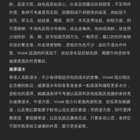
材。蔬菜方面，綠色蔬菜如菜心、白菜及西蘭花容易變黃，不宜用作
外賣。食肆可考慮選用瓜類、菇菌類或不易變黃的蔬菜，例如茄子、
節瓜、翠玉瓜、娃娃菜、椰菜、西芹、木耳及秀珍菇。肉類方面，則
可選豬柳、牛肩肉及西冷等瘦肉，或去皮禽肉、魚肉或海鮮，並使用
少油快炒、蒸、焗、炆等低脂烹調方法。一般而言，脆口的煎炸食物
存放於餐盒後，外皮便會變軟，賣相亦失色不少，故此不適合作外
賣。Violet 提議肉碎蒸茄子、娃娃菜冬菇炆鯪魚餅、雜菌牛肉意粉等
健康實惠的外賣餐款。
健康湯水
香港人喜歡湯水，不少食肆都提供包括湯水的套餐。Violet 指出相比
起含糖的飲品，健康湯水有助食客進食多一點蔬菜和攝取更多水分，
是較佳的選擇。她建議食肆可考慮以蔬菜和其他低脂及低鹽的食材煮
出健康湯水。中湯方面，Violet 推介白菜瘦肉菜乾湯、節瓜章魚豬腱
湯，以及青紅蘿蔔栗子鮮淮山花生眉豆素湯；而西湯方面，則可選擇
雜菜湯、番茄腰果湯，以及低脂忌廉南瓜湯。只要多花心思，食肆定
可製作既美味又健康的外賣，吸引更多顧客。
衛生署製作 星級有營食肆