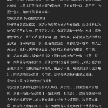
炒鮮魷，由日本紅到香港街頭的章魚燒，還有食到一口「烏卒卒」的
墨汁意粉。如何烹調最健康呢？
豉椒炒鮮魷 易潔鑊快炒減油
註冊營養師萬侃指出，烹調方法影響食材的營養價值。豉椒炒鮮魷的
核心問題不在魷魚，而是烹飪方式。食肆烹調時一般會先泡油，導致
用油量較多，且豆豉和醬油含鈉（鹽）量較高。自家健康烹調的重點
是減油，使用易潔鑊，以小量油噴灑鑊面，炒香豆豉和香料，加入魷
魚快炒。此外，選擇低鹽豆豉，減少醬油和蠔油的用量，多用蒜、
薑、胡椒來調味，減低鈉質攝取；同時大幅增加三色椒、洋葱、芹
菜、西蘭花等蔬菜的比例。註冊營養師冼雯菁亦強調，少油少鹽少糖
是健康法則，豉椒炒魷講求鑊氣，用油少不免，用易潔鑊炒可減少用
油；同時調節豆豉用量，多用薑、蒜等天然調味料來增加風味。
章魚燒加菜 海苔粉鰹魚粉代醬料
章魚燒的主要材料是麵粉和八爪魚粒。萬侃指出，熱量主要來自麵
糊、烹飪用油量和高脂醬汁（如蛋黄醬、照燒醬）。建議在麵糊中加
入全麥粉或蔬菜碎，增加膳食纖維；並奉行少醬原則。冼雯菁亦建
議，麵糊加入蔬菜粒增加口感；另用海苔粉或鰹魚粉來代替熱量高的