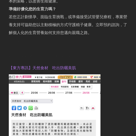
本的策略，以改善生殖健康。
準備好優化您的生育力嗎？
若您正計劃懷孕、面臨生育挑戰，或準備接受試管嬰兒療程，專業營
養支持可協助您以主動積極的方式守護精子健康。立即預約諮詢，了
解個人化的生育營養如何支持您邁向親職之路。
Contact Us
OTP Violet Man Registered Dietitian
【東方專訊】天然食材 吃出防曬美肌