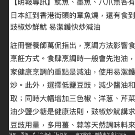
魷魚、墨魚、八爪魚各有「招牌菜」，由大牌檔走到家中飯桌的豉椒