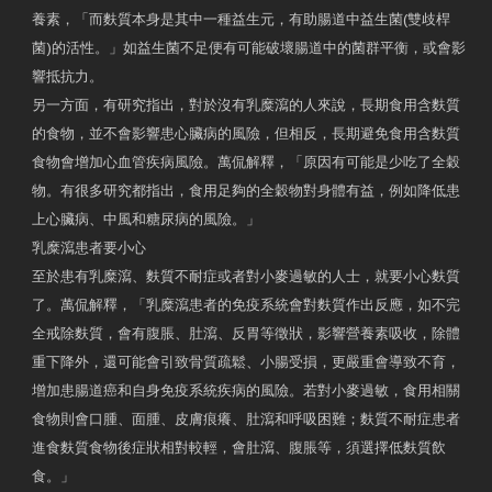
養素，「而麩質本身是其中一種益生元，有助腸道中益生菌(雙歧桿
菌)的活性。」如益生菌不足便有可能破壞腸道中的菌群平衡，或會影
響抵抗力。
另一方面，有研究指出，對於沒有乳糜瀉的人來說，長期食用含麩質
的食物，並不會影響患心臟病的風險，但相反，長期避免食用含麩質
食物會增加心血管疾病風險。萬侃解釋，「原因有可能是少吃了全穀
物。有很多研究都指出，食用足夠的全穀物對身體有益，例如降低患
上心臟病、中風和糖尿病的風險。」
乳糜瀉患者要小心
至於患有乳糜瀉、麩質不耐症或者對小麥過敏的人士，就要小心麩質
了。萬侃解釋，「乳糜瀉患者的免疫系統會對麩質作出反應，如不完
全戒除麩質，會有腹脹、肚瀉、反胃等徵狀，影響營養素吸收，除體
重下降外，還可能會引致骨質疏鬆、小腸受損，更嚴重會導致不育，
增加患腸道癌和自身免疫系統疾病的風險。若對小麥過敏，食用相關
食物則會口腫、面腫、皮膚痕癢、肚瀉和呼吸困難；麩質不耐症患者
進食麩質食物後症狀相對較輕，會肚瀉、腹脹等，須選擇低麩質飲
食。」