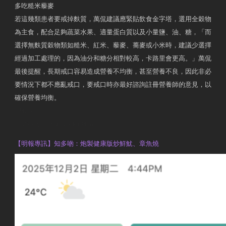
多吃糙米藜麥
若這幾類患者要戒掉麩質，萬侃建議應緊貼飲食金字塔，選用全穀物
為主食，配合足夠蔬菜水果、適量蛋白質以及小量鹽、油、糖，「而
選擇無麩質穀物類如糙米、紅米、藜麥、蕎麥或小米時，建議少選擇
經過加工處理的，因為油分和糖分相對較高，卡路里會更高。」萬侃
最後提醒，長期戒口容易造成營養不均衡，甚至營養不良，因此非必
要情況下都不應亂戒口，要戒口時亦最好諮詢註冊營養師的意見，以
確保營養均衡。
AM730
執業註冊營養師 Violet Man
【明報專訊】知多啲：炮製健康版炒鮮魷、章魚燒