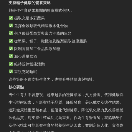
支持精子健康的營養策略
與較佳生育結果相關的飲食模式包括：
攝取充足多彩蔬果
選擇全穀類取代精製碳水化合物
包含優質蛋白質與富含油脂的魚類
從堅果、種子、橄欖油及酪梨攝取健康脂肪
限制高度加工食品與添加糖
減少過量飲酒
維持規律體能活動
重視充足睡眠
這些策略不僅支持生育力，也提升整體健康與福祉。
核心要點
男性生育力不容忽視。越來越多的證據顯示，父方營養、代謝健康與
生活型態因素，可影響精子品質、胚胎發育、著床成功及懷孕結果。
達到健康體重固然有益，但優化代謝健康、降低氧化壓力及改善整體
飲食品質，對支持生殖成功尤為重要。作為生育營養師，我協助男性
及伴侶找出可能影響生育的營養與生活因素，並制定個人化、實證為