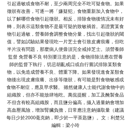
引起過敏或食物不耐，至少兩周完全不吃可疑食物。如果
徵狀有改善，可逐一將「嫌疑犯」食物重新加入食物中，
以了解哪些食物引起徵狀。相反，排除食物後情况未有好
轉，則表示這類食物不是最可疑的致敏禍首。若證實某食
物引起過敏，營養師會調整食物分量，找出引起徵狀的閾
值，譬如試驗結果發現吃一片芝士會引致皮膚痕癢，但吃
半片沒有問題，那麼病人便毋須完全戒掉芝士。須營養師
監督 免營養不良 特別要注意的是，食物排除法應在營養
師的監督下執行，切忌胡亂戒口或自行嘗試排除某類食
物，以免造成營養不良、體重下降。如果發現進食某類食
物後出現皮膚痕癢、出疹等徵狀，有可能是對食物敏感或
食物不耐症，應及早求醫。 雖然健康人士能代謝食物中的
組織胺，但亦不能放肆地吃。萬侃提醒，加工及醃製食品
不但含有較高組織胺，而且鹽分偏高，攝入過量鈉會增加
高血壓風險，增加腎臟負擔，日常應注意鈉攝取量（建議
每日少於2000毫克鈉，即少於一平茶匙鹽）。文：利楚兒
編輯：梁小玲