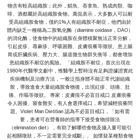
物含有較高組織胺；此外，鯖魚、吞拿魚、熟成肉類、咖
啡、酒都屬於高組織胺食物。萬侃表示，大多數人可以耐
受高組織胺食物，僅約1%人有組織胺不耐症，他們由於
體內缺乏一種稱為二胺氧化酶（diamine oxidase，DAO）
的消化酶，使食物中的組織胺在身體積聚無法正常分解，
引起皮疹、蕁麻疹、呼吸困難、皮膚痕癢等徵狀。患上腸
胃或肝臟疾病、壓力大、腸道微生物群失衡等，都會增加
患組織胺不耐症的風險。 「組織胺不耐症」首次出現在
1980年代醫學文獻中，惟醫學上暫時沒有足夠證據證實此
疾病機制及治療方法，一般泛指身體不能正常代謝組織
胺，導致進食大量組織胺食物後，出現紅疹、頭痛、肚
痛、作嘔等徵狀。 專家：皮膚痕不必盲目戒口 皮膚痕癢
令人困擾、寢食難安，有人會選擇戒口，希望減輕痕癢問
題。Violet Man Dietitian 認為不必盲目戒口，「如有需
要，患者可在營養師的指導下接受食物排除法
（elimination diet），有助了解哪些食物及攝入量可能引
起相關徵狀，不一定需要完全戒斷」。 如懷疑某種類食物