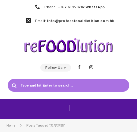
Phone:
+852 6095 3702 WhatsApp
Email:
info@professionaldietitian.com.hk
Follow Us
Home
Posts Tagged "及早求醫"