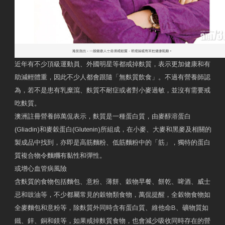
近年有不少頂級運動員、外國明星等都戒掉麩質，表示更加健康和有
助減輕體重，因此不少人都會跟隨「無麩質飲食」。不過有營養師認
為，若不是患有乳糜瀉、麩質不耐症或者對小麥過敏，並沒有需要戒
吃麩質。
澳洲註冊營養師萬侃表示，麩質是一種蛋白質，由麥醇溶蛋白
(Gliadin)和麥穀蛋白(Glutenin)所組成，在小麥、大麥和黑麥及相關的
製成品中找到，亦即是高筋麵粉、低筋麵粉中的「筋」，獨特的蛋白
質複合物令麵糰有黏性和彈性。
或增心血管病風險
含麩質的食物包括麵包、意粉、薄餅、穀物早餐、餅乾、啤酒、威士
忌和豉油等，不少都屬常見的穀物類食物，萬侃提醒，全穀物食物如
全麥麵包和意粉等，除麩質外同時含有蛋白質、維他命B、礦物質如
鐵、鋅、銅和鎂等，如果戒掉麩質食物，也會減少吸收同時存在的營