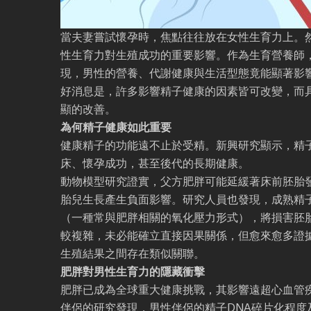
當夫妻嘗試懷孕時，焦點往往放在女性生育力上。
性生育力對生殖成功的重要影響。作為生育營養師
現，男性的營養、代謝健康與生活型態竟能顯著影
好消息是，許多影響精子健康的因素皆可改變，而
顯的改善。
為何精子健康如此重要
健康精子的功能遠不止於受精。新興研究顯示，精
床、懷孕成功，甚至後代的長期健康。
動物模型研究證實，父方肥胖可能延緩著床前胚胎
胎兒生長產生負面影響。研究人員也發現，成熟精
（一種常與肥胖相關的氧化壓力形式），將損害胚
較複雜，未必能確立直接因果關係，但愈來愈多證
生殖結果之間存在類似關聯。
肥胖對男性生育力的隱藏衝擊
肥胖已成為全球重大健康挑戰，其影響遠超心血管
伴侶的研究發現，男性伴侶的精子DNA碎片化程度