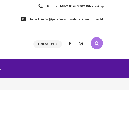
Phone:
+852 6095 3702 WhatsApp
Email:
info@professionaldietitian.com.hk
Follow Us
S