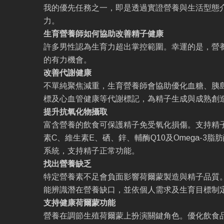
我的優先任務之一，即是透過實證營養與生活型態
力。
生育營養師如何協助改善精子健康
許多男性認為生育力超出掌控範圍。幸運的是，營
的有力機會。
改善代謝健康
不單純聚焦減重，生育營養師會協助優化血糖、胰
標及心血管健康等代謝標記，為精子生成與成熟創
提升抗氧化物攝取
富含營養的飲食可保護精子免受氧化損傷。支持精
素C、維生素E、硒、鋅、輔酶Q10及Omega-3
系統，支持精子正常功能。
找出營養缺乏
特定營養素不足會負面影響荷爾蒙製造與精子品質
能辨識潛在營養缺口，並依個人需求及生育目標制
支持健康荷爾蒙功能
營養在調節生殖荷爾蒙上扮演關鍵角色。優化飲食