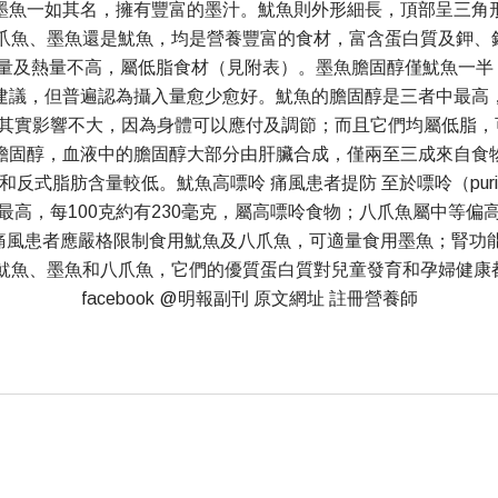
墨魚一如其名，擁有豐富的墨汁。魷魚則外形細長，頂部呈三角
八爪魚、墨魚還是魷魚，均是營養豐富的食材，富含蛋白質及鉀、
量及熱量不高，屬低脂食材（見附表）。墨魚膽固醇僅魷魚一半 
建議，但普遍認為攝入量愈少愈好。魷魚的膽固醇是三者中最高
，其實影響不大，因為身體可以應付及調節；而且它們均屬低脂，
膽固醇，血液中的膽固醇大部分由肝臟合成，僅兩至三成來自食
反式脂肪含量較低。魷魚高嘌呤 痛風患者提防 至於嘌呤（pur
，每100克約有230毫克，屬高嘌呤食物；八爪魚屬中等偏高，
，痛風患者應嚴格限制食用魷魚及八爪魚，可適量食用墨魚；腎功
用魷魚、墨魚和八爪魚，它們的優質蛋白質對兒童發育和孕婦健康
facebook @明報副刊 原文網址 註冊營養師