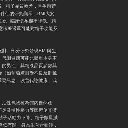
高、精子品質較差，且生殖荷
伴侶的研究顯示，BMI大於
質胚胎、臨床懷孕機率降低、精
意味著過重可能對精子功能及
對。部分研究發現BMI與生
，代謝健康可能比體重本身更
」的男性，其精液品質參數與
礙（如葡萄糖耐受不良及肝臟
重要訊息：改善代謝健康，或
。活性氧物種為體內自然產
不足及慢性壓力等因素使其濃
精子活動力下降、精子數量減
降低有關。身為生育營養師，