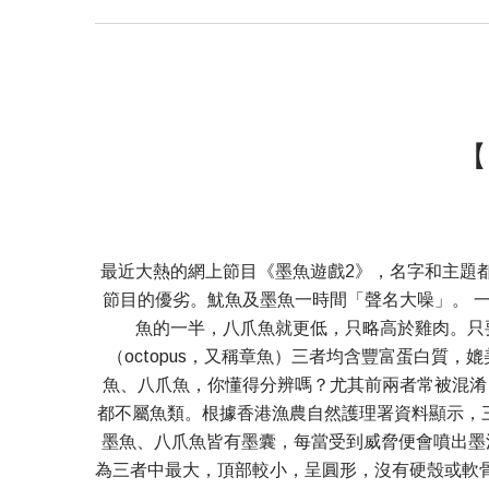
【
最近大熱的網上節目《墨魚遊戲2》，名字和主題
節目的優劣。魷魚及墨魚一時間「聲名大噪」。 
魚的一半，八爪魚就更低，只略高於雞肉。只要選對
（octopus，又稱章魚）三者均含豐富蛋白質
魚、八爪魚，你懂得分辨嗎？尤其前兩者常被混淆
都不屬魚類。根據香港漁農自然護理署資料顯示，三者
墨魚、八爪魚皆有墨囊，每當受到威脅便會噴出墨
為三者中最大，頂部較小，呈圓形，沒有硬殼或軟