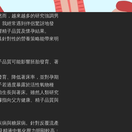
然而，越來越多的研究強調男
，我經常遇到伴侶驚訝地發
響精子品質及懷孕結果。
具針對性的營養策略能帶來明
子品質可能影響胚胎發育、著
發育、降低著床率，並對孕期
子若過度暴露於活性氧物種
胎生長與著床。雖然人類研究
據指向父方健康、精子品質與
疾病與糖尿病。針對反覆流產
及精液中氧化壓力明顯較高；