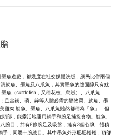
低脂
是墨魚遊戲，都幾度在社交媒體洗版，網民比併兩個
不清魷魚、墨魚及八爪魚，其實墨魚的膽固醇只有魷
（cuttlefish，又稱花枝、烏賊）、八爪魚
肪）；且含鎂、磷、鋅等人體必需的礦物質。魷魚、墨
美雞肉 魷魚、墨魚、八爪魚雖然都稱為「魚」，但
足長在頭部，能靈活地運用觸手和腕足捕捉食物。魷魚、
八腕目，共有8條腕足及吸盤，擁有3個心臟，體積
觸手，同屬十腕總目。其中墨魚外形肥肥矮矮，頂部