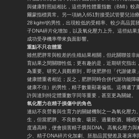
與健康對照組相比，這些男性體重指數（BMI）較
爾蒙指標異常。另一項納入651對接受試管嬰兒治療
28 kg/m²的男性，出現較低的受精率、較少高品
子DNA碎片化增加，以及氧化壓力上升。這些結果
成功受孕機率帶來負面影響。
重點不只在體重
雖然肥胖常與較差的生殖結果相關，但此關聯並非絕
育結果之間關聯性低；更有趣的是，近期研究指出
為重要。研究人員觀察到，即使肥胖但「代謝健康
健康體重者相近；反之，肥胖同時合併代謝功能障
健康不佳）的男性，精子數量顯著偏低。這傳遞了
許與達到特定體重數字同等重要，甚至更為關鍵。
氧化壓力在精子損傷中的角色
連結不良營養與生育力的關鍵機制之一為氧化壓力
生，但當肥胖、不良飲食、吸菸、過量飲酒、睡眠
度過高時，便會損害精子膜與DNA。高氧化壓力與
少、精子DNA碎片化加劇、胚胎品質變差及著床率