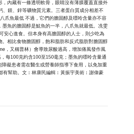
形，內藏有一條透明軟骨，眼睛沒有薄膜覆蓋直接外
鈣、鎂、鋅等礦物質元素。三者蛋白質成分相差不
八爪魚最低 不過，它們的膽固醇及嘌呤含量亦不容
，墨魚的膽固醇是魷魚的一半，八爪魚就最低。冼雯
可安心進食。但本身有高膽固醇的人士，則少吃為
物。相比食物膽固醇，飽和脂肪和反式脂肪對膽固醇
ine，又稱普林）會導致尿酸過高，增加痛風發作風
每100克約含100至150毫克；墨魚的嘌呤含量通
能障礙患者需在醫生或營養師指導下食用，以免加重
都有幫助。文︰林康民編輯︰黃振宇美術︰謝偉豪