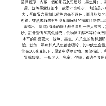
呈橢圓形，內藏一個船形石灰質硬殼（墨魚骨）。
露。魷魚墨囊較細小，故墨汁也較少。 無論是
大，蛋白質含量相比雞胸肉毫不遜色，而且脂肪含
忽視。雖然現時未有對膳食膽固醇的攝取限制作出
菁指出，這3款海產的膽固醇含量對一般人來說
妙。註冊營養師萬侃補充，食物膽固醇不等於血液
水平的影響更大；魷魚、墨魚、八爪魚的飽和脂肪和
險。魷魚、墨魚和八爪魚都含嘌呤，其中魷魚含量最高
常在100毫克以下，屬於中嘌呤食物。萬侃指出
腎臟負擔。 一般老人、兒童、孕婦，都適合食