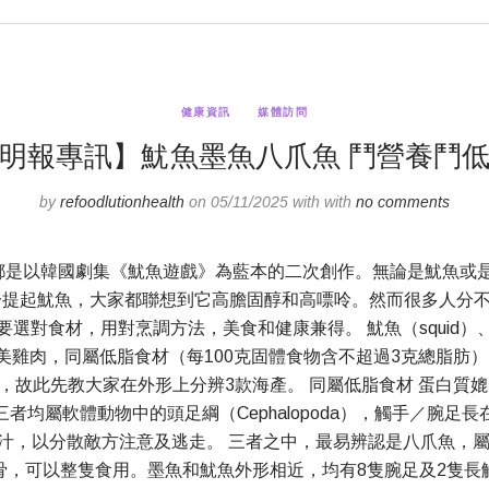
健康資訊
媒體訪問
明報專訊】魷魚墨魚八爪魚 鬥營養鬥
by
refoodlutionhealth
on 05/11/2025 with with
no comments
都是以韓國劇集《魷魚遊戲》為藍本的二次創作。無論是魷魚或
一提起魷魚，大家都聯想到它高膽固醇和高嘌呤。然而很多人分
食材，用對烹調方法，美食和健康兼得。 魷魚（squid）、墨魚
，媲美雞肉，同屬低脂食材（每100克固體食物含不超過3克總脂
，故此先教大家在外形上分辨3款海產。 同屬低脂食材 蛋白質媲
均屬軟體動物中的頭足綱（Cephalopoda），觸手／腕
汁，以分散敵方注意及逃走。 三者之中，最易辨認是八爪魚，屬
骨，可以整隻食用。墨魚和魷魚外形相近，均有8隻腕足及2隻長