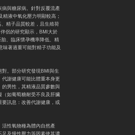
疾病與糖尿病。針對反覆流產
及精液中氧化壓力明顯較高；
高、精子品質較差，且生殖荷
伴侶的研究顯示，BMI大於
質胚胎、臨床懷孕機率降低、精
意味著過重可能對精子功能及
對。部分研究發現BMI與生
，代謝健康可能比體重本身更
」的男性，其精液品質參數與
礙（如葡萄糖耐受不良及肝臟
重要訊息：改善代謝健康，或
。活性氧物種為體內自然產
不足及慢性壓力等因素使其濃