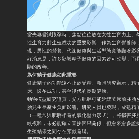
當夫妻嘗試懷孕時，焦點往往放在女性生育力上。
性生育力對生殖成功的重要影響。作為生育營養師
現，男性的營養、代謝健康與生活型態竟能顯著影
好消息是，許多影響精子健康的因素皆可改變，而
顯的改善。
為何精子健康如此重要
健康精子的功能遠不止於受精。新興研究顯示，精
床、懷孕成功，甚至後代的長期健康。
動物模型研究證實，父方肥胖可能延緩著床前胚胎
胎兒生長產生負面影響。研究人員也發現，成熟精
（一種常與肥胖相關的氧化壓力形式），將損害胚
較複雜，未必能確立直接因果關係，但愈來愈多證
生殖結果之間存在類似關聯。