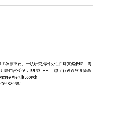
孕和懷孕很重要。一項研究指出女性在鋅質偏低時，需
自然受孕，IUI 或 IVF。 想了解透過飲食提高
e #fertilitycoach
PMC6683068/