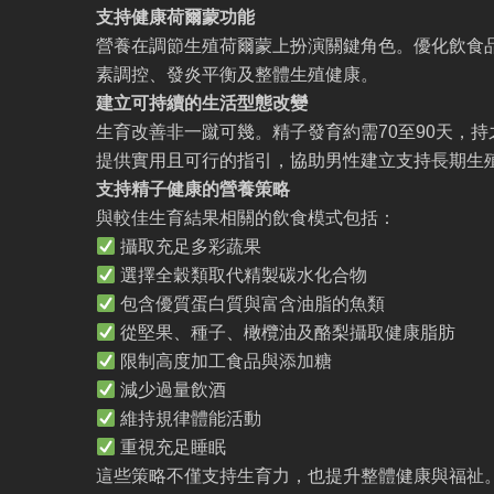
支持健康荷爾蒙功能
營養在調節生殖荷爾蒙上扮演關鍵角色。優化飲食
素調控、發炎平衡及整體生殖健康。
建立可持續的生活型態改變
生育改善非一蹴可幾。精子發育約需70至90天，
提供實用且可行的指引，協助男性建立支持長期生
支持精子健康的營養策略
與較佳生育結果相關的飲食模式包括：
攝取充足多彩蔬果
選擇全穀類取代精製碳水化合物
包含優質蛋白質與富含油脂的魚類
從堅果、種子、橄欖油及酪梨攝取健康脂肪
限制高度加工食品與添加糖
減少過量飲酒
維持規律體能活動
重視充足睡眠
這些策略不僅支持生育力，也提升整體健康與福祉