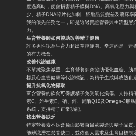
度過高時，便會損害精子膜與DNA。高氧化壓力與
少、精子DNA碎片化加劇、胚胎品質變差及著床率
我的優先任務之一，即是透過實證營養與生活型態
力。
生育營養師如何協助改善精子健康
許多男性認為生育力超出掌控範圍。幸運的是，營
的有力機會。
改善代謝健康
不單純聚焦減重，生育營養師會協助優化血糖、胰
標及心血管健康等代謝標記，為精子生成與成熟創
提升抗氧化物攝取
富含營養的飲食可保護精子免受氧化損傷。支持精
素C、維生素E、硒、鋅、輔酶Q10及Omega-3
系統，支持精子正常功能。
找出營養缺乏
特定營養素不足會負面影響荷爾蒙製造與精子品質
能辨識潛在營養缺口，並依個人需求及生育目標制