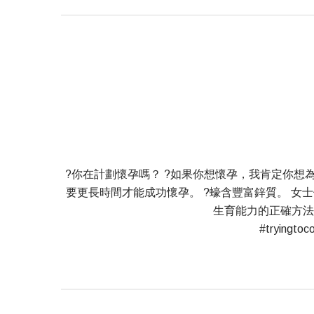
?你在計劃懷孕嗎？ ?如果你想懷孕，我肯定你想
要更長時間才能成功懷孕。 ?蠔含豐富鋅質。 女士
生育能力的正確方法，請立刻DM我
#tryingtoc