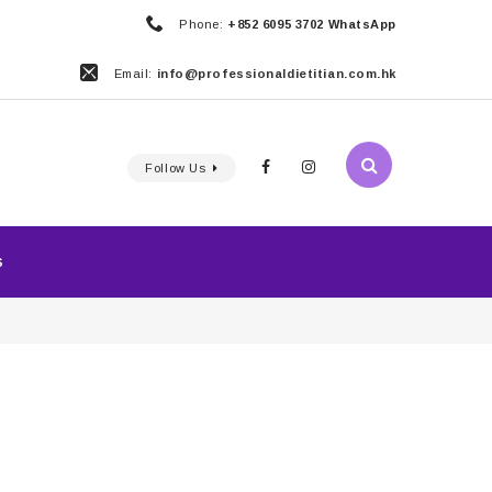
Phone:
+852 6095 3702 WhatsApp
Email:
info@professionaldietitian.com.hk
Follow Us
S