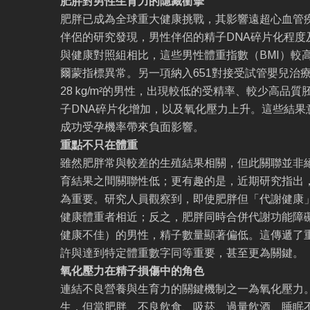
肥胖對男性生育力的隱藏衝擊
肥胖已成為全球重大健康挑戰，其影響遠超心血管
伴侶的研究發現，男性伴侶的精子DNA碎片化程度
與健康對照組相比，這些男性體重指數（BMI）較
爾蒙指標異常。另一項納入651對接受試管嬰兒治療
28 kg/m²的男性，出現較低的受精率、較少高品
子DNA碎片化增加，以及氧化壓力上升。這些結果
成功受孕機率帶來負面影響。
重點不只在體重
雖然肥胖常與較差的生殖結果相關，但此關聯並非絕
育結果之間關聯性低；更有趣的是，近期研究指出
為重要。研究人員觀察到，即使肥胖但「代謝健康
健康體重者相近；反之，肥胖同時合併代謝功能障
健康不佳）的男性，精子數量顯著偏低。這傳遞了
許與達到特定體重數字同等重要，甚至更為關鍵。
氧化壓力在精子損傷中的角色
連結不良營養與生育力的關鍵機制之一為氧化壓力
生，但當肥胖、不良飲食、吸菸、過量飲酒、睡眠