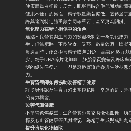
健康體重者相近；反之，肥胖同時合併代謝功能障
健康不佳）的男性，精子數量顯著偏低。這傳遞了
許與達到特定體重數字同等重要，甚至更為關鍵。
氧化壓力在精子損傷中的角色
連結不良營養與生育力的關鍵機制之一為氧化壓力
生，但當肥胖、不良飲食、吸菸、過量飲酒、睡眠
度過高時，便會損害精子膜與DNA。高氧化壓力與
少、精子DNA碎片化加劇、胚胎品質變差及著床率
我的優先任務之一，即是透過實證營養與生活型態
力。
生育營養師如何協助改善精子健康
許多男性認為生育力超出掌控範圍。幸運的是，營
的有力機會。
改善代謝健康
不單純聚焦減重，生育營養師會協助優化血糖、胰
標及心血管健康等代謝標記，為精子生成與成熟創
提升抗氧化物攝取