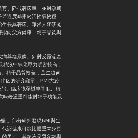
發育、降低著床率，並對孕期
子若過度暴露於活性氧物種
胎生長與著床。雖然人類研究
據指向父方健康、精子品質與
疾病與糖尿病。針對反覆流產
及精液中氧化壓力明顯較高；
高、精子品質較差，且生殖荷
伴侶的研究顯示，BMI大於
質胚胎、臨床懷孕機率降低、精
意味著過重可能對精子功能及
對。部分研究發現BMI與生
，代謝健康可能比體重本身更
」的男性，其精液品質參數與