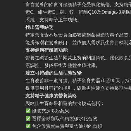
富含營養的飲食可保護精子免受氧化損傷。支持精
素C、維生素E、硒、鋅、輔酶Q10及Omega-3
系統，支持精子正常功能。
找出營養缺乏
特定營養素不足會負面影響荷爾蒙製造與精子品質
能辨識潛在營養缺口，並依個人需求及生育目標制
支持健康荷爾蒙功能
營養在調節生殖荷爾蒙上扮演關鍵角色。優化飲食
素調控、發炎平衡及整體生殖健康。
建立可持續的生活型態改變
生育改善非一蹴可幾。精子發育約需70至90天，
提供實用且可行的指引，協助男性建立支持長期生
支持精子健康的營養策略
與較佳生育結果相關的飲食模式包括：
攝取充足多彩蔬果
選擇全穀類取代精製碳水化合物
包含優質蛋白質與富含油脂的魚類