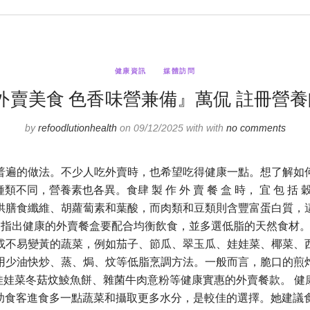
健康資訊
媒體訪問
美食 色香味營兼備』萬侃 註冊營養師 DA
by
refoodlutionhealth
on 09/12/2025 with with
no comments
普遍的做法。不少人吃外賣時，也希望吃得健康一點。想了解如
種類不同，營養素也各異。食肆 製 作 外 賣 餐 盒 時， 宜 包
供膳食纖維、胡蘿蔔素和葉酸，而肉類和豆類則含豐富蛋白質，
let 指出健康的外賣餐盒要配合均衡飲食，並多選低脂的天然食
或不易變黃的蔬菜，例如茄子、節瓜、翠玉瓜、娃娃菜、椰菜、
用少油快炒、蒸、焗、炆等低脂烹調方法。一般而言，脆口的煎
子、娃娃菜冬菇炆鯪魚餅、雜菌牛肉意粉等健康實惠的外賣餐款。
湯水有助食客進食多一點蔬菜和攝取更多水分，是較佳的選擇。她建