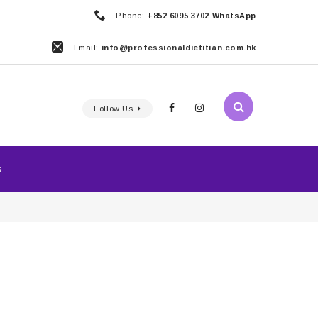
Phone:
+852 6095 3702 WhatsApp
Email:
info@professionaldietitian.com.hk
Follow Us
S