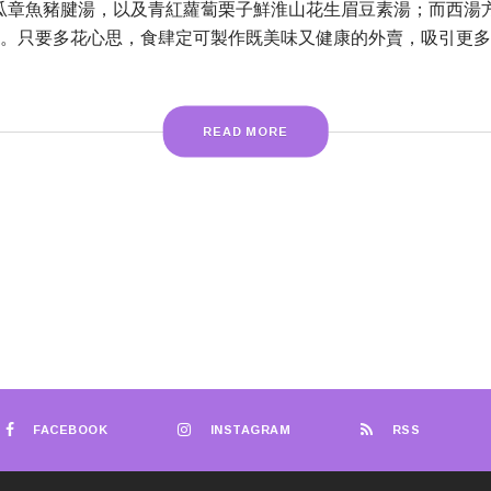
湯、節瓜章魚豬腱湯，以及青紅蘿蔔栗子鮮淮山花生眉豆素湯；而西
。只要多花心思，食肆定可製作既美味又健康的外賣，吸引更多
READ MORE
FACEBOOK
INSTAGRAM
RSS