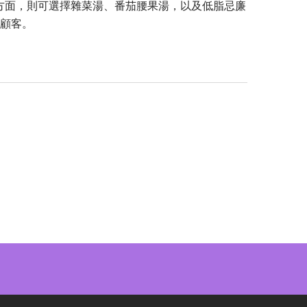
湯方面，則可選擇雜菜湯、番茄腰果湯，以及低脂忌廉
顧客。