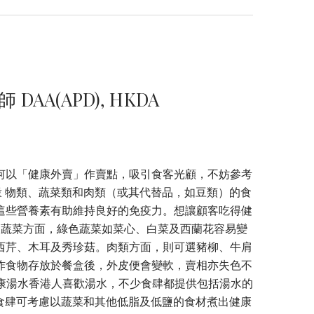
A(APD), HKDA
何以「健康外賣」作賣點，吸引食客光顧，不妨參考
 括 穀 物類、蔬菜類和肉類（或其代替品，如豆類）的食
這些營養素有助維持良好的免疫力。想讓顧客吃得健
材。蔬菜方面，綠色蔬菜如菜心、白菜及西蘭花容易變
西芹、木耳及秀珍菇。肉類方面，則可選豬柳、牛肩
炸食物存放於餐盒後，外皮便會變軟，賣相亦失色不
 健康湯水香港人喜歡湯水，不少食肆都提供包括湯水的
議食肆可考慮以蔬菜和其他低脂及低鹽的食材煮出健康