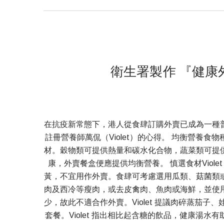
衛生署製作 『健康外賣
在抗疫新常態下，港人從食肆訂購外賣已成為一種
註冊營養師萬侃（Violet）的心得。 均衡營養食物
材。穀物類可提供熱量和碳水化合物，蔬菜類可提
康，外賣餐盒便應提供均衡營養。 慎選食材Vio
黃，不宜用作外賣。食肆可考慮選用瓜類、菇菌類
肉及西冷等瘦肉，或去皮禽肉、魚肉或海鮮，並使
少，故此不適合作外賣。Violet 提議肉碎蒸茄
套餐。Violet 指出相比起含糖的飲品，健康