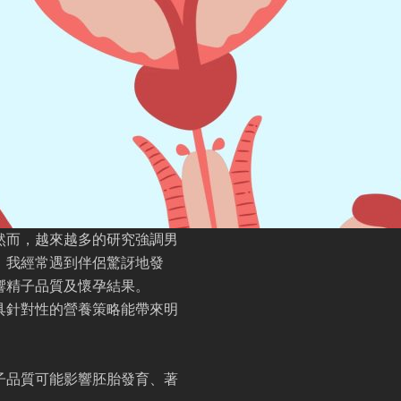
然而，越來越多的研究強調男
，我經常遇到伴侶驚訝地發
響精子品質及懷孕結果。
具針對性的營養策略能帶來明
子品質可能影響胚胎發育、著