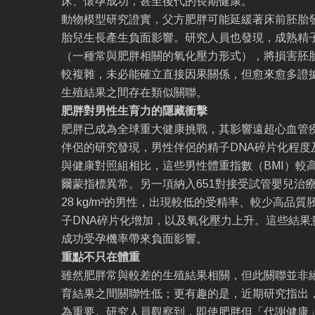
床、懷孕成功，甚至後代的長期健康。
動物模型研究證實，父方肥胖可能延緩著床前胚胎
胎兒生長產生負面影響。研究人員也發現，成熟精
（一種常與肥胖相關的氧化壓力形式），將損害胚
較複雜，未必能確立直接因果關係，但愈來愈多證
生殖結果之間存在類似關聯。
肥胖對男性生育力的隱藏衝擊
肥胖已成為全球重大健康挑戰，其影響遠超心血管
伴侶的研究發現，男性伴侶的精子DNA碎片化程度
與健康對照組相比，這些男性體重指數（BMI）較
爾蒙指標異常。另一項納入651對接受試管嬰兒治療
28 kg/m²的男性，出現較低的受精率、較少高品
子DNA碎片化增加，以及氧化壓力上升。這些結果
成功受孕機率帶來負面影響。
重點不只在體重
雖然肥胖常與較差的生殖結果相關，但此關聯並非絕
育結果之間關聯性低；更有趣的是，近期研究指出
為重要。研究人員觀察到，即使肥胖但「代謝健康