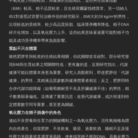
中氧化壓力明顯較高；與健康對照組相比，這些男性體重指數
（BMI）較高、精子品質較差，且生殖荷爾蒙指標異常。另一項納入
651對接受試管嬰兒治療伴侶的研究顯示，BMI大於28 kg/m²的男性，
出現較低的受精率、較少高品質胚胎、臨床懷孕機率降低、精子DNA
碎片化增加，以及氧化壓力上升。這些結果意味著過重可能對精子功
能及成功受孕機率帶來負面影響。
重點不只在體重
雖然肥胖常與較差的生殖結果相關，但此關聯並非絕對。部分研究發
現BMI與生育結果之間關聯性低；更有趣的是，近期研究指出，代謝
健康可能比體重本身更為重要。研究人員觀察到，即使肥胖但「代謝
健康」的男性，其精液品質參數與健康體重者相近；反之，肥胖同時
合併代謝功能障礙（如葡萄糖耐受不良及肝臟健康不佳）的男性，精
子數量顯著偏低。這傳遞了重要訊息：改善代謝健康，或許與達到特
定體重數字同等重要，甚至更為關鍵。
氧化壓力在精子損傷中的角色
連結不良營養與生育力的關鍵機制之一為氧化壓力。活性氧物種為體
內自然產生，但當肥胖、不良飲食、吸菸、過量飲酒、睡眠不足及慢
性壓力等因素使其濃度過高時，便會損害精子膜與DNA。高氧化壓力