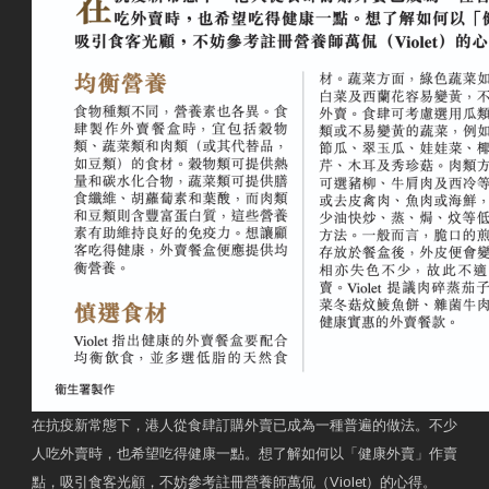
在抗疫新常態下，港人從食肆訂購外賣已成為一種普遍的做法。不少
人吃外賣時，也希望吃得健康一點。想了解如何以「健康外賣」作賣
點，吸引食客光顧，不妨參考註冊營養師萬侃（Violet）的心得。