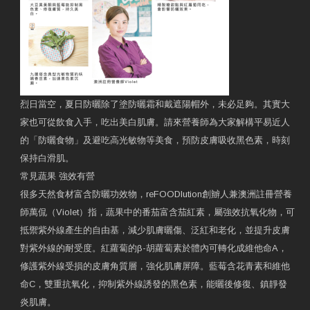
烈日當空，夏日防曬除了塗防曬霜和戴遮陽帽外，未必足夠。其實大
家也可從飲食入手，吃出美白肌膚。請來營養師為大家解構平易近人
的「防曬食物」及避吃高光敏物等美食，預防皮膚吸收黑色素，時刻
保持白滑肌。
常見蔬果 強效有營
很多天然食材富含防曬功效物，reFOODlution創辧人兼澳洲註冊營養
師萬侃（Violet）指，蔬果中的番茄富含茄紅素，屬強效抗氧化物，可
抵禦紫外線產生的自由基，減少肌膚曬傷、泛紅和老化，並提升皮膚
對紫外線的耐受度。紅蘿蔔的β-胡蘿蔔素於體內可轉化成維他命A，
修護紫外線受損的皮膚角質層，強化肌膚屏障。藍莓含花青素和維他
命C，雙重抗氧化，抑制紫外線誘發的黑色素，能曬後修復、鎮靜發
炎肌膚。