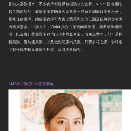
香港人喜歡湯水，不少食肆都提供包括湯水的套餐。Violet 指出相比
起含糖的飲品，健康湯水有助食客進食多一點蔬菜和攝取更多水分，
是較佳的選擇。她建議食肆可考慮以蔬菜和其他低脂及低鹽的食材煮
出健康湯水。中湯方面，Violet 推介白菜瘦肉菜乾湯、節瓜章魚豬腱
湯，以及青紅蘿蔔栗子鮮淮山花生眉豆素湯；而西湯方面，則可選擇
雜菜湯、番茄腰果湯，以及低脂忌廉南瓜湯。只要多花心思，食肆定
可製作既美味又健康的外賣，吸引更多顧客。
衛生署製作 星級有營食肆
預約註冊營養師 Violet Man
專業範疇
AM730 戒麩質 未必健康啲