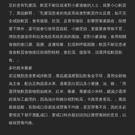
至於患有乳糜瀉、麩質不耐症或者對小麥過敏的人士，就要小心麩質
了。萬侃解釋，「乳糜瀉患者的免疫系統會對麩質作出反應，如不完
全戒除麩質，會有腹脹、肚瀉、反胃等徵狀，影響營養素吸收，除體
重下降外，還可能會引致骨質疏鬆、小腸受損，更嚴重會導致不育，
增加患腸道癌和自身免疫系統疾病的風險。若對小麥過敏，食用相關
食物則會口腫、面腫、皮膚痕癢、肚瀉和呼吸困難；麩質不耐症患者
進食麩質食物後症狀相對較輕，會肚瀉、腹脹等，須選擇低麩質飲
食。」
多吃糙米藜麥
若這幾類患者要戒掉麩質，萬侃建議應緊貼飲食金字塔，選用全穀物
為主食，配合足夠蔬菜水果、適量蛋白質以及小量鹽、油、糖，「而
選擇無麩質穀物類如糙米、紅米、藜麥、蕎麥或小米時，建議少選擇
經過加工處理的，因為油分和糖分相對較高，卡路里會更高。」萬侃
最後提醒，長期戒口容易造成營養不均衡，甚至營養不良，因此非必
要情況下都不應亂戒口，要戒口時亦最好諮詢註冊營養師的意見，以
確保營養均衡。
AM730