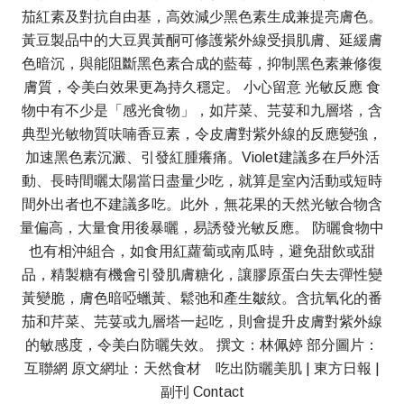
茄紅素及對抗自由基，高效減少黑色素生成兼提亮膚色。
黃豆製品中的大豆異黃酮可修護紫外線受損肌膚、延緩膚
色暗沉，與能阻斷黑色素合成的藍莓，抑制黑色素兼修復
膚質，令美白效果更為持久穩定。 小心留意 光敏反應 食
物中有不少是「感光食物」，如芹菜、芫荽和九層塔，含
典型光敏物質呋喃香豆素，令皮膚對紫外線的反應變強，
加速黑色素沉澱、引發紅腫癢痛。Violet建議多在戶外活
動、長時間曬太陽當日盡量少吃，就算是室內活動或短時
間外出者也不建議多吃。此外，無花果的天然光敏合物含
量偏高，大量食用後暴曬，易誘發光敏反應。 防曬食物中
也有相沖組合，如食用紅蘿蔔或南瓜時，避免甜飲或甜
品，精製糖有機會引發肌膚糖化，讓膠原蛋白失去彈性變
黃變脆，膚色暗啞蠟黃、鬆弛和產生皺紋。含抗氧化的番
茄和芹菜、芫荽或九層塔一起吃，則會提升皮膚對紫外線
的敏感度，令美白防曬失效。 撰文：林佩婷 部分圖片：
互聯網 原文網址：天然食材 吃出防曬美肌 | 東方日報 |
副刊 Contact