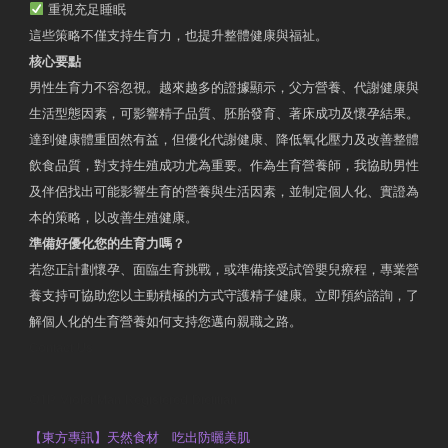
重視充足睡眠
這些策略不僅支持生育力，也提升整體健康與福祉。
核心要點
男性生育力不容忽視。越來越多的證據顯示，父方營養、代謝健康與
生活型態因素，可影響精子品質、胚胎發育、著床成功及懷孕結果。
達到健康體重固然有益，但優化代謝健康、降低氧化壓力及改善整體
飲食品質，對支持生殖成功尤為重要。作為生育營養師，我協助男性
及伴侶找出可能影響生育的營養與生活因素，並制定個人化、實證為
本的策略，以改善生殖健康。
準備好優化您的生育力嗎？
若您正計劃懷孕、面臨生育挑戰，或準備接受試管嬰兒療程，專業營
養支持可協助您以主動積極的方式守護精子健康。立即預約諮詢，了
解個人化的生育營養如何支持您邁向親職之路。
Contact Us
OTP Violet Man Registered Dietitian
【東方專訊】天然食材 吃出防曬美肌