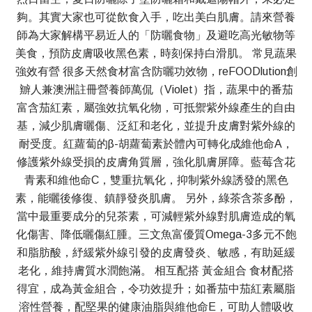
夠。其實大家也可從飲食入手，吃出美白肌膚。請來營養
師為大家解構平易近人的「防曬食物」及避吃高光敏物等
美食，預防皮膚吸收黑色素，時刻保持白滑肌。 常見蔬果
強效有營 很多天然食材富含防曬功效物，reFOODlution創
辧人兼澳洲註冊營養師萬侃（Violet）指，蔬果中的番茄
富含茄紅素，屬強效抗氧化物，可抵禦紫外線產生的自由
基，減少肌膚曬傷、泛紅和老化，並提升皮膚對紫外線的
耐受度。紅蘿蔔的β-胡蘿蔔素於體內可轉化成維他命A，
修護紫外線受損的皮膚角質層，強化肌膚屏障。藍莓含花
青素和維他命C，雙重抗氧化，抑制紫外線誘發的黑色
素，能曬後修復、鎮靜發炎肌膚。 另外，綠茶含茶多酚，
當中最重要成分的兒茶素，可減輕紫外線對肌膚造成的氧
化傷害、降低曬傷紅腫。三文魚富優質Omega-3多元不飽
和脂肪酸，紓緩紫外線引發的皮膚發炎、敏感，有助延緩
老化，維持膚質水潤飽滿。 相互配搭 黃金組合 食材配搭
得宜，成為黃金組合，令功效提升；如番茄中茄紅素屬脂
溶性營養，配堅果的健康油脂與維他命E，可助人體吸收