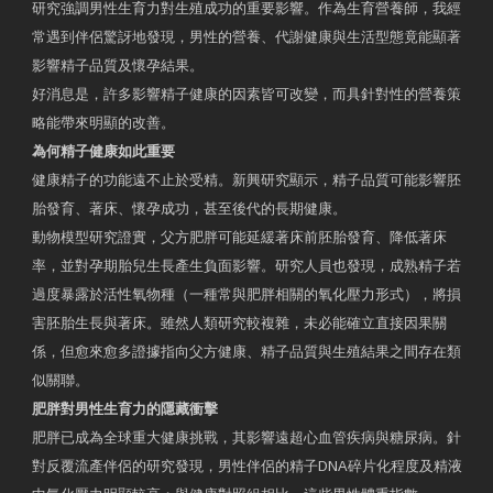
研究強調男性生育力對生殖成功的重要影響。作為生育營養師，我經
常遇到伴侶驚訝地發現，男性的營養、代謝健康與生活型態竟能顯著
影響精子品質及懷孕結果。
好消息是，許多影響精子健康的因素皆可改變，而具針對性的營養策
略能帶來明顯的改善。
為何精子健康如此重要
健康精子的功能遠不止於受精。新興研究顯示，精子品質可能影響胚
胎發育、著床、懷孕成功，甚至後代的長期健康。
動物模型研究證實，父方肥胖可能延緩著床前胚胎發育、降低著床
率，並對孕期胎兒生長產生負面影響。研究人員也發現，成熟精子若
過度暴露於活性氧物種（一種常與肥胖相關的氧化壓力形式），將損
害胚胎生長與著床。雖然人類研究較複雜，未必能確立直接因果關
係，但愈來愈多證據指向父方健康、精子品質與生殖結果之間存在類
似關聯。
肥胖對男性生育力的隱藏衝擊
肥胖已成為全球重大健康挑戰，其影響遠超心血管疾病與糖尿病。針
對反覆流產伴侶的研究發現，男性伴侶的精子DNA碎片化程度及精液