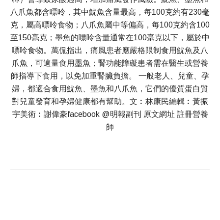
八爪魚都含嘌呤，其中魷魚含量最高，每100克約有230毫
克，屬高嘌呤食物；八爪魚屬中等偏高，每100克約含100
至150毫克；墨魚的嘌呤含量通常在100毫克以下，屬於中
嘌呤食物。萬侃指出，痛風患者應嚴格限制食用魷魚及八
爪魚，可適量食用墨魚；腎功能障礙患者需在醫生或營養
師指導下食用，以免加重腎臟負擔。 一般老人、兒童、孕
婦，都適合食用魷魚、墨魚和八爪魚，它們的優質蛋白質
對兒童發育和孕婦健康都有幫助。文︰林康民編輯︰黃振
宇美術︰謝偉豪facebook @明報副刊 原文網址 註冊營養
師