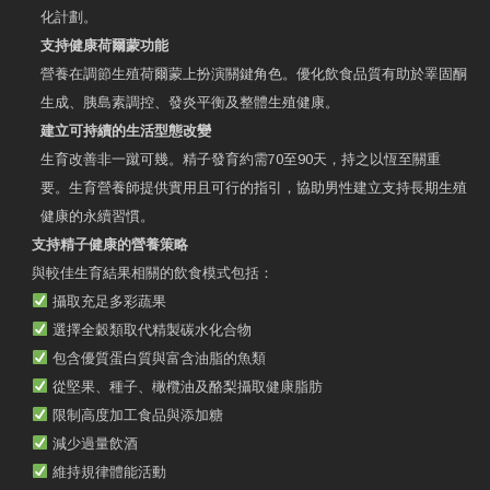
化計劃。
支持健康荷爾蒙功能
營養在調節生殖荷爾蒙上扮演關鍵角色。優化飲食品質有助於睪固酮
生成、胰島素調控、發炎平衡及整體生殖健康。
建立可持續的生活型態改變
生育改善非一蹴可幾。精子發育約需70至90天，持之以恆至關重
要。生育營養師提供實用且可行的指引，協助男性建立支持長期生殖
健康的永續習慣。
支持精子健康的營養策略
與較佳生育結果相關的飲食模式包括：
攝取充足多彩蔬果
選擇全穀類取代精製碳水化合物
包含優質蛋白質與富含油脂的魚類
從堅果、種子、橄欖油及酪梨攝取健康脂肪
限制高度加工食品與添加糖
減少過量飲酒
維持規律體能活動