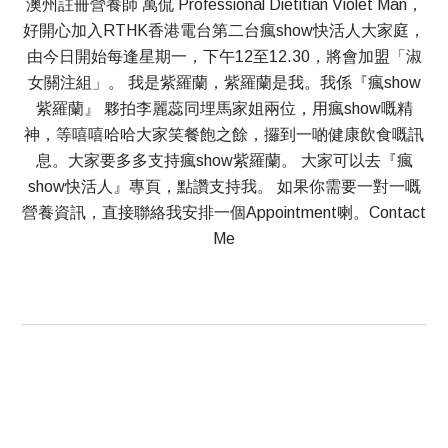
澳州註冊營養師 萬侃 Professional Dietitian Violet Man，
好開心加入RTHK香港電台第二台瘋show快活人大家庭，
由今日開始每逢星期一，下午12至12.30，將會加盟「淑
女關注組」。 我是紫羅蘭，紫羅蘭是我。我係『瘋show
紫羅蘭』 夥拍李麗蕊同埋馬家姐兩位，用瘋show嘅精
神，等嘻嘻哈哈大家笑餐飽之餘，攞到一啲健康飲食嘅訊
息。大家要多多支持瘋show紫羅蘭。 大家可以去『瘋
show快活人』專頁，點讚支持我。 如果你需要一對一嘅
營養資訊，直接聯絡我安排一個Appointment喇。Contact
Me