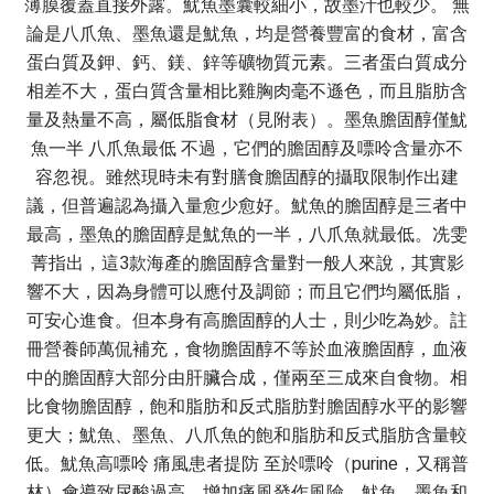
薄膜覆蓋直接外露。魷魚墨囊較細小，故墨汁也較少。 無
論是八爪魚、墨魚還是魷魚，均是營養豐富的食材，富含
蛋白質及鉀、鈣、鎂、鋅等礦物質元素。三者蛋白質成分
相差不大，蛋白質含量相比雞胸肉毫不遜色，而且脂肪含
量及熱量不高，屬低脂食材（見附表）。墨魚膽固醇僅魷
魚一半 八爪魚最低 不過，它們的膽固醇及嘌呤含量亦不
容忽視。雖然現時未有對膳食膽固醇的攝取限制作出建
議，但普遍認為攝入量愈少愈好。魷魚的膽固醇是三者中
最高，墨魚的膽固醇是魷魚的一半，八爪魚就最低。冼雯
菁指出，這3款海產的膽固醇含量對一般人來說，其實影
響不大，因為身體可以應付及調節；而且它們均屬低脂，
可安心進食。但本身有高膽固醇的人士，則少吃為妙。註
冊營養師萬侃補充，食物膽固醇不等於血液膽固醇，血液
中的膽固醇大部分由肝臟合成，僅兩至三成來自食物。相
比食物膽固醇，飽和脂肪和反式脂肪對膽固醇水平的影響
更大；魷魚、墨魚、八爪魚的飽和脂肪和反式脂肪含量較
低。魷魚高嘌呤 痛風患者提防 至於嘌呤（purine，又稱普
林）會導致尿酸過高，增加痛風發作風險。魷魚、墨魚和