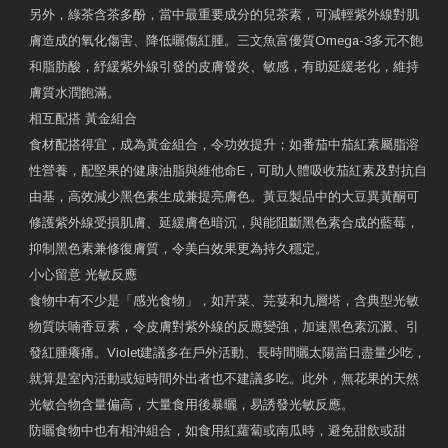
另外，綠茶含茶多酚，當中最重要成分的兒茶素，可減輕紫外線對肌
膚造成的氧化傷害、降低曬傷紅腫。三文魚富優質Omega-3多元不飽
和脂肪酸，紓緩紫外線引發的皮膚發炎、敏感，有助延緩老化，維持
膚質水潤飽滿。
相互配搭 黃金組合
食材配搭得宜，成為黃金組合，令功效提升；如番茄中茄紅素屬脂溶
性營養，配堅果的健康油脂與維他命E，可助人體吸收茄紅素及對抗自
由基，高效減少黑色素生成兼提亮膚色。黃豆製品中的大豆異黃酮可
修護紫外線受損肌膚、延緩膚色暗沉，與能阻斷黑色素合成的藍莓，
抑制黑色素兼修復膚質，令美白效果更為持久穩定。
小心留意 光敏反應
食物中有不少是「感光食物」，如芹菜、芫荽和九層塔，含典型光敏
物質呋喃香豆素，令皮膚對紫外線的反應變強，加速黑色素沉澱、引
發紅腫癢痛。Violet建議多在戶外活動、長時間曬太陽當日盡量少吃，
就算是室內活動或短時間外出者也不建議多吃。此外，無花果的天然
光敏合物含量偏高，大量食用後暴曬，易誘發光敏反應。
防曬食物中也有相沖組合，如食用紅蘿蔔或南瓜時，避免甜飲或甜