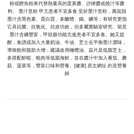
粉或鰹魚粉來代替熱量高的蛋黃醬、沙律醬或燒汁等醬
料。 墨汁意粉 甲亢患者不宜多食 至於墨汁意粉，萬侃指
墨汁含黑色素、蛋白質、多醣體、鐵、碘等；有研究更指
它具抗菌、抗氧化、抗炎功效，但多屬實驗室研究。留意
墨汁含碘豐富，甲狀腺功能亢進患者不宜多食。她又提
醒，食譜或加入大量奶油、牛油、芝士去平衡墨汁澀味，
導致飽和脂肪大增；建議改用橄欖油、蒜片及低脂芝士，
多搭配鮮蝦、蜆肉等低脂海鮮，並在醬汁中加入番茄、蘑
菇、菠菜等，豐富口味和營養。[健康] 原文網址 約見營養
師