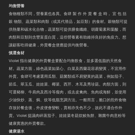
均衡營養
食物種類不同，營養素也各異。食肆 製 作 外 賣 餐 盒 時， 宜 包 括
穀 物類、蔬菜類和肉類（或其代替品，如豆類）的食材。穀物類可提
供熱量和碳水化合物，蔬菜類可提供膳食纖維、胡蘿蔔素和葉酸，而
肉類和豆類則含豐富蛋白質，這些營養素有助維持良好的免疫力。想
讓顧客吃得健康，外賣餐盒便應提供均衡營養。
慎選食材
Violet 指出健康的外賣餐盒要配合均衡飲食，並多選低脂的天然食
材。蔬菜方面，綠色蔬菜如菜心、白菜及西蘭花容易變黃，不宜用作
外賣。食肆可考慮選用瓜類、菇菌類或不易變黃的蔬菜，例如茄子、
節瓜、翠玉瓜、娃娃菜、椰菜、西芹、木耳及秀珍菇。肉類方面，則
可選豬柳、牛肩肉及西冷等瘦肉，或去皮禽肉、魚肉或海鮮，並使用
少油快炒、蒸、焗、炆等低脂烹調方法。一般而言，脆口的煎炸食物
存放於餐盒後，外皮便會變軟，賣相亦失色不少，故此不適合作外
賣。Violet 提議肉碎蒸茄子、娃娃菜冬菇炆鯪魚餅、雜菌牛肉意粉等
健康實惠的外賣餐款。
健康湯水