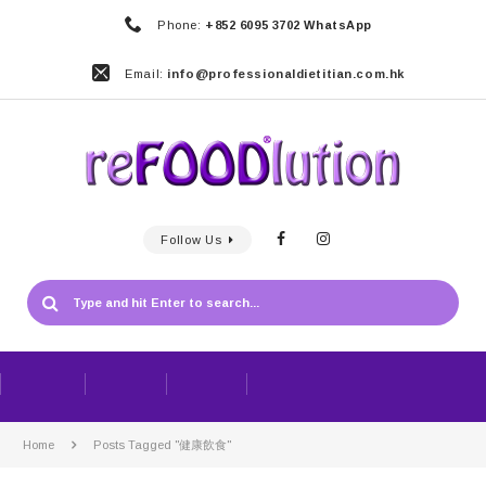
Phone:
+852 6095 3702 WhatsApp
Email:
info@professionaldietitian.com.hk
Follow Us
Home
Posts Tagged "健康飲食"