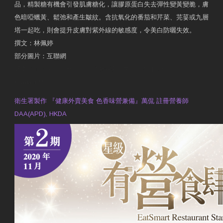
品，精製糖有機會引發肌膚糖化，讓膠原蛋白失去彈性變黃變脆，膚
色暗啞蠟黃、鬆弛和產生皺紋。含抗氧化的番茄和芹菜、芫荽或九層
塔一起吃，則會提升皮膚對紫外線的敏感度，令美白防曬失效。
撰文：林佩婷
部分圖片：互聯網
原文網址：天然食材 吃出防曬美肌 | 東方日報 | 副刊
Contact Us
衛生署製作 『健康外賣美食 色香味營兼備』萬侃 註冊營養師
DAA(APD), HKDA