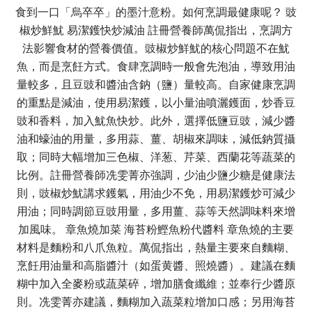
食到一口「烏卒卒」的墨汁意粉。如何烹調最健康呢？ 豉
椒炒鮮魷 易潔鑊快炒減油 註冊營養師萬侃指出，烹調方
法影響食材的營養價值。豉椒炒鮮魷的核心問題不在魷
魚，而是烹飪方式。食肆烹調時一般會先泡油，導致用油
量較多，且豆豉和醬油含鈉（鹽）量較高。自家健康烹調
的重點是減油，使用易潔鑊，以小量油噴灑鑊面，炒香豆
豉和香料，加入魷魚快炒。此外，選擇低鹽豆豉，減少醬
油和蠔油的用量，多用蒜、薑、胡椒來調味，減低鈉質攝
取；同時大幅增加三色椒、洋葱、芹菜、西蘭花等蔬菜的
比例。註冊營養師冼雯菁亦強調，少油少鹽少糖是健康法
則，豉椒炒魷講求鑊氣，用油少不免，用易潔鑊炒可減少
用油；同時調節豆豉用量，多用薑、蒜等天然調味料來增
加風味。 章魚燒加菜 海苔粉鰹魚粉代醬料 章魚燒的主要
材料是麵粉和八爪魚粒。萬侃指出，熱量主要來自麵糊、
烹飪用油量和高脂醬汁（如蛋黄醬、照燒醬）。建議在麵
糊中加入全麥粉或蔬菜碎，增加膳食纖維；並奉行少醬原
則。冼雯菁亦建議，麵糊加入蔬菜粒增加口感；另用海苔