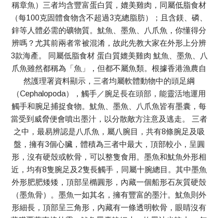
稱章魚）三者均含豐富蛋白質，媲美雞肉，同屬低脂食材
（每100克固體食物含不超過3克總脂肪）；且含鎂、磷、
鋅等人體必需的礦物質。魷魚、墨魚、八爪魚，你懂得分
辨嗎？尤其前兩者常被混淆，故此先教大家在外形上分辨
3款海產。 同屬低脂食材 蛋白質媲美雞肉 魷魚、墨魚、八
爪魚雖然都稱為「魚」，但都不屬魚類。根據香港漁農自
然護理署資料顯示，三者均屬軟體動物中的頭足綱
（Cephalopoda），觸手／腕足長在頭部，能靈活地運用
觸手和腕足捕捉食物。魷魚、墨魚、八爪魚皆有墨囊，每
當受到威脅便會噴出墨汁，以分散敵方注意及逃走。 三者
之中，最易辨認是八爪魚，屬八腕目，共有8條腕足及吸
盤，擁有3個心臟，體積為三者中最大，頂部較小，呈圓
形，沒有硬殼或軟骨，可以整隻食用。墨魚和魷魚外形相
近，均有8隻腕足及2隻長觸手，同屬十腕總目。其中墨魚
外形肥肥矮矮，頂部呈橢圓形，內藏一個船形石灰質硬殼
（墨魚骨）。墨魚一如其名，擁有豐富的墨汁。魷魚則外
形細長，頂部呈三角形，內藏有一條透明軟骨，眼睛沒有