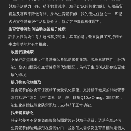
與精子活動力下降、精子數量減少、精子DNA碎片化加劇、胚胎品質
變差及著床率降低有關。身為生育營養師，我的優先任務之一，即是
透過實證營養與生活型態介入，協助客戶降低氧化壓力。
生育營養師如何協助改善精子健康
許多男性認為生育力超出掌控範圍。幸運的是，營養提供了支持精子
生成與功能的有力機會。
改善代謝健康
不單純聚焦減重，生育營養師會協助優化血糖、胰島素敏感性、肝功
能、發炎指標及心血管健康等代謝標記，為精子生成與成熟創造更健
康的環境。
提升抗氧化物攝取
富含營養的飲食可保護精子免受氧化損傷。支持精子健康的關鍵營養
素包括維生素C、維生素E、硒、鋅、輔酶Q10及Omega-3脂肪酸，
能強化身體抗氧化防禦系統，支持精子正常功能。
找出營養缺乏
特定營養素不足會負面影響荷爾蒙製造與精子品質。透過完整評估，
生育營養師能辨識潛在營養缺口，並依個人需求及生育目標制定個人