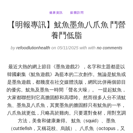
健康資訊
媒體訪問
【明報專訊】魷魚墨魚八爪魚 鬥營
養鬥低脂
by
refoodlutionhealth
on 05/11/2025 with with
no comments
最近大熱的網上節目《墨魚遊戲2》，名字和主題都是以
韓國劇集《魷魚遊戲》為藍本的二次創作。無論是魷魚或
是墨魚遊戲，都幾度在社交媒體洗版，網民比併兩個節目
的優劣。魷魚及墨魚一時間「聲名大噪」。 一提起魷魚，
大家都聯想到它高膽固醇和高嘌呤。然而很多人分不清魷
魚、墨魚及八爪魚，其實墨魚的膽固醇只有魷魚的一半，
八爪魚就更低，只略高於雞肉。只要選對食材，用對烹調
方法，美食和健康兼得。 魷魚（squid）、墨魚
（cuttlefish，又稱花枝、烏賊）、八爪魚（octopus，又