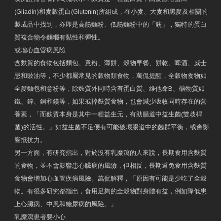
(Gliadin)和麥穀蛋白(Glutenin)所組成，在小麥、大麥和黑麥及相關的
製成品中找到，亦即是高筋麵粉、低筋麵粉中的「筋」，獨特的蛋白
質複合物令麵糰有黏性和彈性。
或增心血管病風險
含麩質的食物包括麵包、意粉、薄餅、穀物早餐、餅乾、啤酒、威士
忌和豉油等，不少都屬常見的穀物類食物，萬侃提醒，全穀物食物如
全麥麵包和意粉等，除麩質外同時含有蛋白質、維他命B、礦物質如
鐵、鋅、銅和鎂等，如果戒掉麩質食物，也會減少吸收同時存在的營
養素，「而麩質本身是其中一種益生元，有助腸道中益生菌(雙歧桿
菌)的活性。」如益生菌不足便有可能破壞腸道中的菌群平衡，或會影
響抵抗力。
另一方面，有研究指出，對於沒有乳糜瀉的人來說，長期食用含麩質
的食物，並不會影響患心臟病的風險，但相反，長期避免食用含麩質
食物會增加心血管疾病風險。萬侃解釋，「原因有可能是少吃了全穀
物。有很多研究都指出，食用足夠的全穀物對身體有益，例如降低患
上心臟病、中風和糖尿病的風險。」
乳糜瀉患者要小心