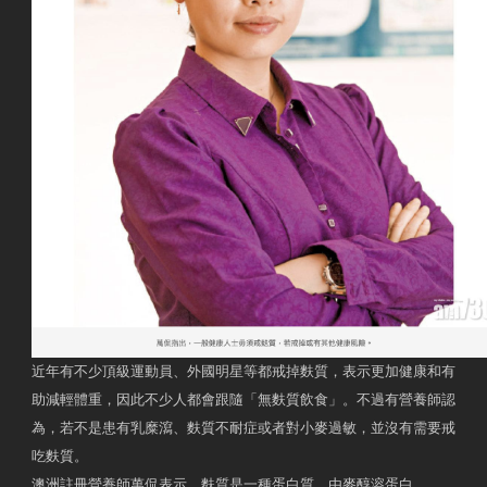
近年有不少頂級運動員、外國明星等都戒掉麩質，表示更加健康和有
助減輕體重，因此不少人都會跟隨「無麩質飲食」。不過有營養師認
為，若不是患有乳糜瀉、麩質不耐症或者對小麥過敏，並沒有需要戒
吃麩質。
澳洲註冊營養師萬侃表示，麩質是一種蛋白質，由麥醇溶蛋白