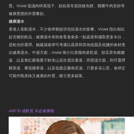
賣。Violet 提議肉碎蒸茄子、娃娃菜冬菇炆鯪魚餅、雜菌牛肉意粉等
健康實惠的外賣餐款。
健康湯水
香港人喜歡湯水，不少食肆都提供包括湯水的套餐。Violet 指出相比
起含糖的飲品，健康湯水有助食客進食多一點蔬菜和攝取更多水分，
是較佳的選擇。她建議食肆可考慮以蔬菜和其他低脂及低鹽的食材煮
出健康湯水。中湯方面，Violet 推介白菜瘦肉菜乾湯、節瓜章魚豬腱
湯，以及青紅蘿蔔栗子鮮淮山花生眉豆素湯；而西湯方面，則可選擇
雜菜湯、番茄腰果湯，以及低脂忌廉南瓜湯。只要多花心思，食肆定
可製作既美味又健康的外賣，吸引更多顧客。
衛生署製作 星級有營食肆
預約註冊營養師 Violet Man
專業範疇
AM730 戒麩質 未必健康啲