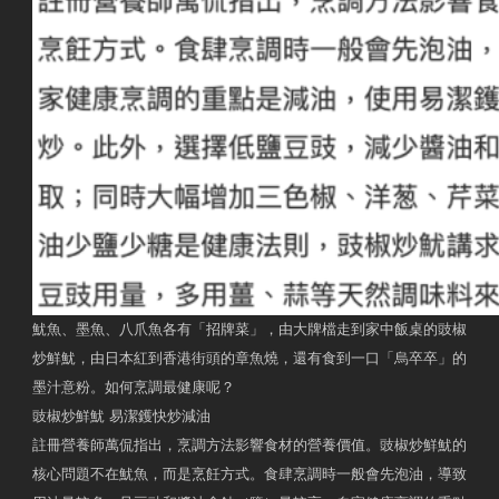
魷魚、墨魚、八爪魚各有「招牌菜」，由大牌檔走到家中飯桌的豉椒
炒鮮魷，由日本紅到香港街頭的章魚燒，還有食到一口「烏卒卒」的
墨汁意粉。如何烹調最健康呢？
豉椒炒鮮魷 易潔鑊快炒減油
註冊營養師萬侃指出，烹調方法影響食材的營養價值。豉椒炒鮮魷的
核心問題不在魷魚，而是烹飪方式。食肆烹調時一般會先泡油，導致