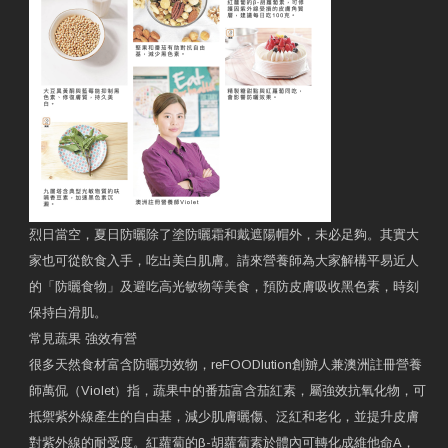
烈日當空，夏日防曬除了塗防曬霜和戴遮陽帽外，未必足夠。其實大
家也可從飲食入手，吃出美白肌膚。請來營養師為大家解構平易近人
的「防曬食物」及避吃高光敏物等美食，預防皮膚吸收黑色素，時刻
保持白滑肌。
常見蔬果 強效有營
很多天然食材富含防曬功效物，reFOODlution創辧人兼澳洲註冊營養
師萬侃（Violet）指，蔬果中的番茄富含茄紅素，屬強效抗氧化物，可
抵禦紫外線產生的自由基，減少肌膚曬傷、泛紅和老化，並提升皮膚
對紫外線的耐受度。紅蘿蔔的β-胡蘿蔔素於體內可轉化成維他命A，