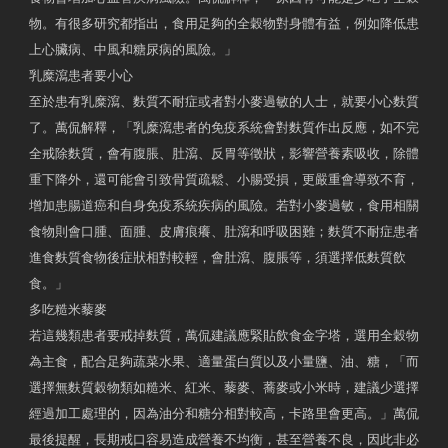
物。有很多研究都指出，食用足夠的全穀物對身體有益，例如降低患
上心臟病、中風和糖尿病的風險。」
乳糜瀉患者要小心
至於患有乳糜瀉、麩質不耐症或者對小麥過敏的人士，就要小心麩質
了。萬侃解釋，「乳糜瀉患者的免疫系統會對麩質作出反應，如不完
全戒除麩質，會有腹脹、肚瀉、反胃等徵狀，影響營養素吸收，除體
重下降外，還可能會引致骨質疏鬆、小腸受損，更嚴重會導致不育，
增加患腸道癌和自身免疫系統疾病的風險。若對小麥過敏，食用相關
食物則會口腫、面腫、皮膚痕癢、肚瀉和呼吸困難；麩質不耐症患者
進食麩質食物後症狀相對較輕，會肚瀉、腹脹等，須選擇低麩質飲
食。」
多吃糙米藜麥
若這幾類患者要戒掉麩質，萬侃建議應緊貼飲食金字塔，選用全穀物
為主食，配合足夠蔬菜水果、適量蛋白質以及小量鹽、油、糖，「而
選擇無麩質穀物類如糙米、紅米、藜麥、蕎麥或小米時，建議少選擇
經過加工處理的，因為油分和糖分相對較高，卡路里會更高。」萬侃
最後提醒，長期戒口容易造成營養不均衡，甚至營養不良，因此非必