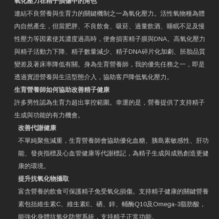
氧化壓力在精子損傷中的角色
連結不良營養與生育力的關鍵機制之一為氧化壓力。活性氧物種為體
內自然產生，但當肥胖、不良飲食、吸菸、過量飲酒、睡眠不足及慢
性壓力等因素使其濃度過高時，便會損害精子膜與DNA。高氧化壓力
與精子活動力下降、精子數量減少、精子DNA碎片化加劇、胚胎品質
變差及著床率降低有關。身為生育營養師，我的優先任務之一，即是
透過實證營養與生活型態介入，協助客戶降低氧化壓力。
生育營養師如何協助改善精子健康
許多男性認為生育力超出掌控範圍。幸運的是，營養提供了支持精子
生成與功能的有力機會。
改善代謝健康
不單純聚焦減重，生育營養師會協助優化血糖、胰島素敏感性、肝功
能、發炎指標及心血管健康等代謝標記，為精子生成與成熟創造更健
康的環境。
提升抗氧化物攝取
富含營養的飲食可保護精子免受氧化損傷。支持精子健康的關鍵營養
素包括維生素C、維生素E、硒、鋅、輔酶Q10及Omega-3脂肪酸，
能強化身體抗氧化防禦系統，支持精子正常功能。