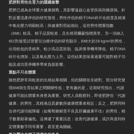
肥胖對男性生育力的隱藏衝擊
肥胖已成為全球重大健康挑戰，其影響遠超心血管疾病與糖尿病。針
對反覆流產伴侶的研究發現，男性伴侶的精子DNA碎片化程度及精液
中氧化壓力明顯較高；與健康對照組相比，這些男性體重指數
（BMI）較高、精子品質較差，且生殖荷爾蒙指標異常。另一項納入
651對接受試管嬰兒治療伴侶的研究顯示，BMI大於28 kg/m²的男性，
出現較低的受精率、較少高品質胚胎、臨床懷孕機率降低、精子DNA
碎片化增加，以及氧化壓力上升。這些結果意味著過重可能對精子功
能及成功受孕機率帶來負面影響。
重點不只在體重
雖然肥胖常與較差的生殖結果相關，但此關聯並非絕對。部分研究發
現BMI與生育結果之間關聯性低；更有趣的是，近期研究指出，代謝
健康可能比體重本身更為重要。研究人員觀察到，即使肥胖但「代謝
健康」的男性，其精液品質參數與健康體重者相近；反之，肥胖同時
合併代謝功能障礙（如葡萄糖耐受不良及肝臟健康不佳）的男性，精
子數量顯著偏低。這傳遞了重要訊息：改善代謝健康，或許與達到特
定體重數字同等重要，甚至更為關鍵。