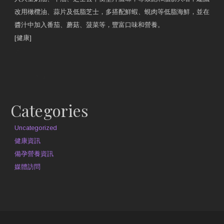
改用橄欖油、蒜片及低脂芝士，多搭配鮮蝦、蜆肉等低脂海鮮，並在
醬汁中加入番茄、蘑菇、菠菜等，豐富口味和營養。
[健康]
原文網址
約見營養師
Categories
Uncategorized
健康資訊
備孕營養資訊
媒體訪問