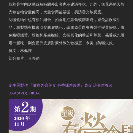
就算是室內活動或短時間外出者也不建議多吃。此外，無花果的天然
光敏合物含量偏高，大量食用後暴曬，易誘發光敏反應。
防曬食物中也有相沖組合，如食用紅蘿蔔或南瓜時，避免甜飲或甜
品，精製糖有機會引發肌膚糖化，讓膠原蛋白失去彈性變黃變脆，膚
色暗啞蠟黃、鬆弛和產生皺紋。含抗氧化的番茄和芹菜、芫荽或九層
塔一起吃，則會提升皮膚對紫外線的敏感度，令美白防曬失效。
撰文：林佩婷
部分圖片：互聯網
原文網址：天然食材 吃出防曬美肌 | 東方日報 | 副刊
Contact Us
衛生署製作 『健康外賣美食 色香味營兼備』萬侃 註冊營養師
DAA(APD), HKDA