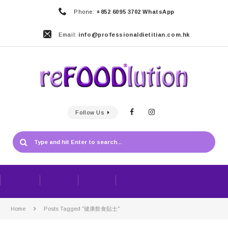
Phone:
+852 6095 3702 WhatsApp
Email:
info@professionaldietitian.com.hk
Follow Us
Home
Posts Tagged "健康飲食貼士"