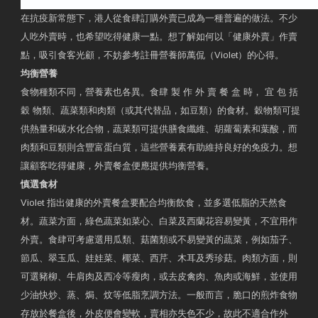
在抗疫新常態下，港人從食肆訂購外賣已成為一種普遍的做法。不少
人吃外賣時，也希望吃得健康一點。想了解如何以「健康外賣」作賣
點，吸引食客光顧，不妨參考註冊營養師萬侃（Violet）的心得。
均衡營養
食物種類不同，營養素也各異。食肆 製 作 外 賣 餐 盒 時， 宜 包 括
穀 物類、蔬菜類和肉類（或其代替品，如豆類）的食材。穀物類可提
供熱量和碳水化合物，蔬菜類可提供膳食纖維、胡蘿蔔素和葉酸，而
肉類和豆類則含豐富蛋白質，這些營養素有助維持良好的免疫力。想
讓顧客吃得健康，外賣餐盒便應提供均衡營養。
慎選食材
Violet 指出健康的外賣餐盒要配合均衡飲食，並多選低脂的天然食
材。蔬菜方面，綠色蔬菜如菜心、白菜及西蘭花容易變黃，不宜用作
外賣。食肆可考慮選用瓜類、菇菌類或不易變黃的蔬菜，例如茄子、
節瓜、翠玉瓜、娃娃菜、椰菜、西芹、木耳及秀珍菇。肉類方面，則
可選豬柳、牛肩肉及西冷等瘦肉，或去皮禽肉、魚肉或海鮮，並使用
少油快炒、蒸、焗、炆等低脂烹調方法。一般而言，脆口的煎炸食物
存放於餐盒後，外皮便會變軟，賣相亦失色不少，故此不適合作外