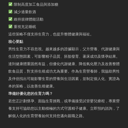
限制高度加工食品與添加糖
減少過量飲酒
維持規律體能活動
重視充足睡眠
這些策略不僅支持生育力，也提升整體健康與福祉。
核心要點
男性生育力不容忽視。越來越多的證據顯示，父方營養、代謝健康與
生活型態因素，可影響精子品質、胚胎發育、著床成功及懷孕結果。
達到健康體重固然有益，但優化代謝健康、降低氧化壓力及改善整體
飲食品質，對支持生殖成功尤為重要。作為生育營養師，我協助男性
及伴侶找出可能影響生育的營養與生活因素，並制定個人化、實證為
本的策略，以改善生殖健康。
準備好優化您的生育力嗎？
若您正計劃懷孕、面臨生育挑戰，或準備接受試管嬰兒療程，專業營
養支持可協助您以主動積極的方式守護精子健康。立即預約諮詢，了
解個人化的生育營養如何支持您邁向親職之路。
Contact Us