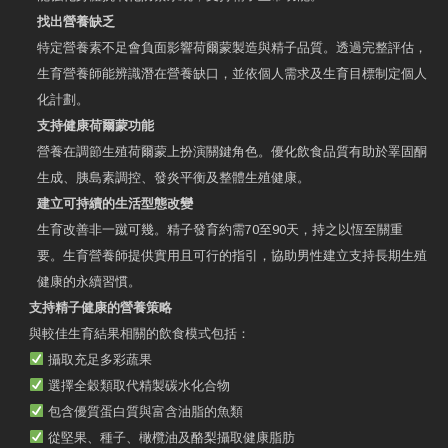
找出營養缺乏
特定營養素不足會負面影響荷爾蒙製造與精子品質。透過完整評估，
生育營養師能辨識潛在營養缺口，並依個人需求及生育目標制定個人
化計劃。
支持健康荷爾蒙功能
營養在調節生殖荷爾蒙上扮演關鍵角色。優化飲食品質有助於睪固酮
生成、胰島素調控、發炎平衡及整體生殖健康。
建立可持續的生活型態改變
生育改善非一蹴可幾。精子發育約需70至90天，持之以恆至關重
要。生育營養師提供實用且可行的指引，協助男性建立支持長期生殖
健康的永續習慣。
支持精子健康的營養策略
與較佳生育結果相關的飲食模式包括：
攝取充足多彩蔬果
選擇全穀類取代精製碳水化合物
包含優質蛋白質與富含油脂的魚類
從堅果、種子、橄欖油及酪梨攝取健康脂肪