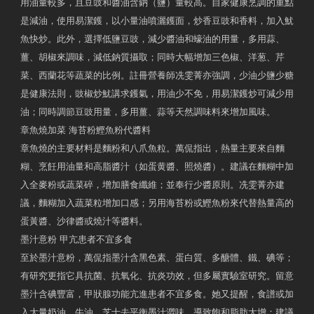
用油量較多，且豆豉和醬油含鈉（鹽）量較高。自家健康烹調的重點
是減油，使用易潔鑊，以小量油噴灑鑊面，炒香豆豉和香料，加入魷
魚快炒。此外，選擇低鹽豆豉，減少醬油和蠔油的用量，多用蒜、
薑、胡椒來調味，減低鈉質攝取；同時大幅增加三色椒、洋葱、芹
菜、西蘭花等蔬菜的比例。註冊營養師冼雯菁亦強調，少油少鹽少糖
是健康法則，豉椒炒魷講求鑊氣，用油少不免，用易潔鑊炒可減少用
油；同時調節豆豉用量，多用薑、蒜等天然調味料來增加風味。
章魚燒加菜 海苔粉鰹魚粉代醬料
章魚燒的主要材料是麵粉和八爪魚粒。萬侃指出，熱量主要來自麵
糊、烹飪用油量和高脂醬汁（如蛋黄醬、照燒醬）。建議在麵糊中加
入全麥粉或蔬菜碎，增加膳食纖維；並奉行少醬原則。冼雯菁亦建
議，麵糊加入蔬菜粒增加口感；另用海苔粉或鰹魚粉來代替熱量高的
蛋黃醬、沙律醬或燒汁等醬料。
墨汁意粉 甲亢患者不宜多食
至於墨汁意粉，萬侃指墨汁含黑色素、蛋白質、多醣體、鐵、碘等；
有研究更指它具抗菌、抗氧化、抗炎功效，但多屬實驗室研究。留意
墨汁含碘豐富，甲狀腺功能亢進患者不宜多食。她又提醒，食譜或加
入大量奶油、牛油、芝士去平衡墨汁澀味，導致飽和脂肪大增；建議