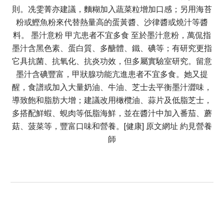
則。冼雯菁亦建議，麵糊加入蔬菜粒增加口感；另用海苔
粉或鰹魚粉來代替熱量高的蛋黃醬、沙律醬或燒汁等醬
料。 墨汁意粉 甲亢患者不宜多食 至於墨汁意粉，萬侃指
墨汁含黑色素、蛋白質、多醣體、鐵、碘等；有研究更指
它具抗菌、抗氧化、抗炎功效，但多屬實驗室研究。留意
墨汁含碘豐富，甲狀腺功能亢進患者不宜多食。她又提
醒，食譜或加入大量奶油、牛油、芝士去平衡墨汁澀味，
導致飽和脂肪大增；建議改用橄欖油、蒜片及低脂芝士，
多搭配鮮蝦、蜆肉等低脂海鮮，並在醬汁中加入番茄、蘑
菇、菠菜等，豐富口味和營養。[健康] 原文網址 約見營養
師