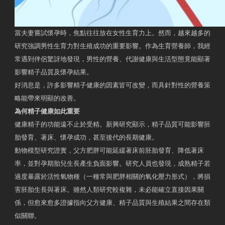
當夫妻嘗試懷孕時，焦點往往放在女性生育力上。然而，越來越多的
研究強調男性生育力對生殖成功的重要影響。作為生育營養師，我經
常遇到伴侶驚訝地發現，男性的營養、代謝健康與生活型態竟能顯著
影響精子品質及懷孕結果。
好消息是，許多影響精子健康的因素皆可改變，而具針對性的營養策
略能帶來明顯的改善。
為何精子健康如此重要
健康精子的功能遠不止於受精。新興研究顯示，精子品質可能影響胚
胎發育、著床、懷孕成功，甚至後代的長期健康。
動物模型研究證實，父方肥胖可能延緩著床前胚胎發育、降低著床
率，並對孕期胎兒生長產生負面影響。研究人員也發現，成熟精子若
過度暴露於活性氧物種（一種常與肥胖相關的氧化壓力形式），將損
害胚胎生長與著床。雖然人類研究較複雜，未必能確立直接因果關
係，但愈來愈多證據指向父方健康、精子品質與生殖結果之間存在類
似關聯。