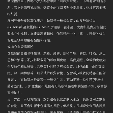
助減輕體重，因此不少人都會跟隨「無麩質飲食」。不過有營養師認
為，若不是患有乳糜瀉、麩質不耐症或者對小麥過敏，並沒有需要戒
吃麩質。
澳洲註冊營養師萬侃表示，麩質是一種蛋白質，由麥醇溶蛋白
(Gliadin)和麥穀蛋白(Glutenin)所組成，在小麥、大麥和黑麥及相關的
製成品中找到，亦即是高筋麵粉、低筋麵粉中的「筋」，獨特的蛋白
質複合物令麵糰有黏性和彈性。
或增心血管病風險
含麩質的食物包括麵包、意粉、薄餅、穀物早餐、餅乾、啤酒、威士
忌和豉油等，不少都屬常見的穀物類食物，萬侃提醒，全穀物食物如
全麥麵包和意粉等，除麩質外同時含有蛋白質、維他命B、礦物質如
鐵、鋅、銅和鎂等，如果戒掉麩質食物，也會減少吸收同時存在的營
養素，「而麩質本身是其中一種益生元，有助腸道中益生菌(雙歧桿
菌)的活性。」如益生菌不足便有可能破壞腸道中的菌群平衡，或會影
響抵抗力。
另一方面，有研究指出，對於沒有乳糜瀉的人來說，長期食用含麩質
的食物，並不會影響患心臟病的風險，但相反，長期避免食用含麩質
食物會增加心血管疾病風險。萬侃解釋，「原因有可能是少吃了全穀