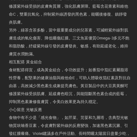
修護紫外線受損的皮膚角質層，強化肌膚屏障。藍莓含花青素和維他
命C，雙重抗氧化，抑制紫外線誘發的黑色素，能曬後修復、鎮靜發
炎肌膚。
另外，綠茶含茶多酚，當中最重要成分的兒茶素，可減輕紫外線對肌
膚造成的氧化傷害、降低曬傷紅腫。三文魚富優質Omega-3多元不飽
和脂肪酸，紓緩紫外線引發的皮膚發炎、敏感，有助延緩老化，維持
膚質水潤飽滿。
相互配搭 黃金組合
食材配搭得宜，成為黃金組合，令功效提升；如番茄中茄紅素屬脂溶
性營養，配堅果的健康油脂與維他命E，可助人體吸收茄紅素及對抗自
由基，高效減少黑色素生成兼提亮膚色。黃豆製品中的大豆異黃酮可
修護紫外線受損肌膚、延緩膚色暗沉，與能阻斷黑色素合成的藍莓，
抑制黑色素兼修復膚質，令美白效果更為持久穩定。
小心留意 光敏反應
食物中有不少是「感光食物」，如芹菜、芫荽和九層塔，含典型光敏
物質呋喃香豆素，令皮膚對紫外線的反應變強，加速黑色素沉澱、引
發紅腫癢痛。Violet建議多在戶外活動、長時間曬太陽當日盡量少吃，