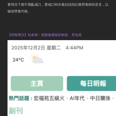
要情況下都不應亂戒口，要戒口時亦最好諮詢註冊營養師的意見，以
確保營養均衡。
AM730
執業註冊營養師 Violet Man
【明報專訊】知多啲：炮製健康版炒鮮魷、章魚燒