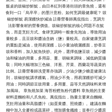
飯桌的豉椒炒鮮魷，由日本紅到香港街頭的章魚燒，還有
食到一口「烏卒卒」的墨汁意粉。如何烹調最健康呢？ 豉
椒炒鮮魷 易潔鑊快炒減油 註冊營養師萬侃指出，烹調方
法影響食材的營養價值。豉椒炒鮮魷的核心問題不在魷
魚，而是烹飪方式。食肆烹調時一般會先泡油，導致用油
量較多，且豆豉和醬油含鈉（鹽）量較高。自家健康烹調
的重點是減油，使用易潔鑊，以小量油噴灑鑊面，炒香豆
豉和香料，加入魷魚快炒。此外，選擇低鹽豆豉，減少醬
油和蠔油的用量，多用蒜、薑、胡椒來調味，減低鈉質攝
取；同時大幅增加三色椒、洋葱、芹菜、西蘭花等蔬菜的
比例。註冊營養師冼雯菁亦強調，少油少鹽少糖是健康法
則，豉椒炒魷講求鑊氣，用油少不免，用易潔鑊炒可減少
用油；同時調節豆豉用量，多用薑、蒜等天然調味料來增
加風味。 章魚燒加菜 海苔粉鰹魚粉代醬料 章魚燒的主要
材料是麵粉和八爪魚粒。萬侃指出，熱量主要來自麵糊、
烹飪用油量和高脂醬汁（如蛋黄醬、照燒醬）。建議在麵
糊中加入全麥粉或蔬菜碎，增加膳食纖維；並奉行少醬原