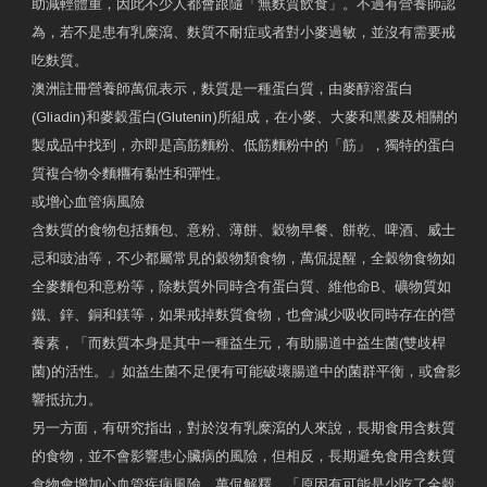
助減輕體重，因此不少人都會跟隨「無麩質飲食」。不過有營養師認
為，若不是患有乳糜瀉、麩質不耐症或者對小麥過敏，並沒有需要戒
吃麩質。
澳洲註冊營養師萬侃表示，麩質是一種蛋白質，由麥醇溶蛋白
(Gliadin)和麥穀蛋白(Glutenin)所組成，在小麥、大麥和黑麥及相關的
製成品中找到，亦即是高筋麵粉、低筋麵粉中的「筋」，獨特的蛋白
質複合物令麵糰有黏性和彈性。
或增心血管病風險
含麩質的食物包括麵包、意粉、薄餅、穀物早餐、餅乾、啤酒、威士
忌和豉油等，不少都屬常見的穀物類食物，萬侃提醒，全穀物食物如
全麥麵包和意粉等，除麩質外同時含有蛋白質、維他命B、礦物質如
鐵、鋅、銅和鎂等，如果戒掉麩質食物，也會減少吸收同時存在的營
養素，「而麩質本身是其中一種益生元，有助腸道中益生菌(雙歧桿
菌)的活性。」如益生菌不足便有可能破壞腸道中的菌群平衡，或會影
響抵抗力。
另一方面，有研究指出，對於沒有乳糜瀉的人來說，長期食用含麩質
的食物，並不會影響患心臟病的風險，但相反，長期避免食用含麩質
食物會增加心血管疾病風險。萬侃解釋，「原因有可能是少吃了全穀