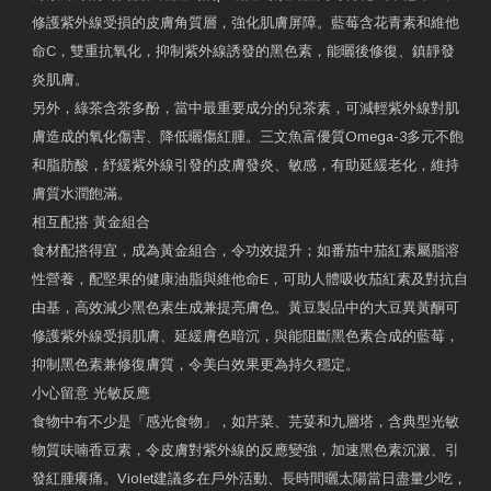
修護紫外線受損的皮膚角質層，強化肌膚屏障。藍莓含花青素和維他
命C，雙重抗氧化，抑制紫外線誘發的黑色素，能曬後修復、鎮靜發
炎肌膚。
另外，綠茶含茶多酚，當中最重要成分的兒茶素，可減輕紫外線對肌
膚造成的氧化傷害、降低曬傷紅腫。三文魚富優質Omega-3多元不飽
和脂肪酸，紓緩紫外線引發的皮膚發炎、敏感，有助延緩老化，維持
膚質水潤飽滿。
相互配搭 黃金組合
食材配搭得宜，成為黃金組合，令功效提升；如番茄中茄紅素屬脂溶
性營養，配堅果的健康油脂與維他命E，可助人體吸收茄紅素及對抗自
由基，高效減少黑色素生成兼提亮膚色。黃豆製品中的大豆異黃酮可
修護紫外線受損肌膚、延緩膚色暗沉，與能阻斷黑色素合成的藍莓，
抑制黑色素兼修復膚質，令美白效果更為持久穩定。
小心留意 光敏反應
食物中有不少是「感光食物」，如芹菜、芫荽和九層塔，含典型光敏
物質呋喃香豆素，令皮膚對紫外線的反應變強，加速黑色素沉澱、引
發紅腫癢痛。Violet建議多在戶外活動、長時間曬太陽當日盡量少吃，