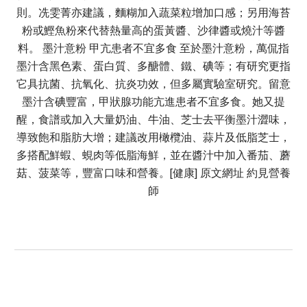
則。冼雯菁亦建議，麵糊加入蔬菜粒增加口感；另用海苔
粉或鰹魚粉來代替熱量高的蛋黃醬、沙律醬或燒汁等醬
料。 墨汁意粉 甲亢患者不宜多食 至於墨汁意粉，萬侃指
墨汁含黑色素、蛋白質、多醣體、鐵、碘等；有研究更指
它具抗菌、抗氧化、抗炎功效，但多屬實驗室研究。留意
墨汁含碘豐富，甲狀腺功能亢進患者不宜多食。她又提
醒，食譜或加入大量奶油、牛油、芝士去平衡墨汁澀味，
導致飽和脂肪大增；建議改用橄欖油、蒜片及低脂芝士，
多搭配鮮蝦、蜆肉等低脂海鮮，並在醬汁中加入番茄、蘑
菇、菠菜等，豐富口味和營養。[健康] 原文網址 約見營養
師