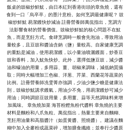
飯桌的豉椒炒鮮魷，由日本紅到香港街頭的章魚燒，還有
食到一口「烏卒卒」的墨汁意粉。如何烹調最健康呢？ 豉
椒炒鮮魷 易潔鑊快炒減油 註冊營養師萬侃指出，烹調方
法影響食材的營養價值。豉椒炒鮮魷的核心問題不在魷
魚，而是烹飪方式。食肆烹調時一般會先泡油，導致用油
量較多，且豆豉和醬油含鈉（鹽）量較高。自家健康烹調
的重點是減油，使用易潔鑊，以小量油噴灑鑊面，炒香豆
豉和香料，加入魷魚快炒。此外，選擇低鹽豆豉，減少醬
油和蠔油的用量，多用蒜、薑、胡椒來調味，減低鈉質攝
取；同時大幅增加三色椒、洋葱、芹菜、西蘭花等蔬菜的
比例。註冊營養師冼雯菁亦強調，少油少鹽少糖是健康法
則，豉椒炒魷講求鑊氣，用油少不免，用易潔鑊炒可減少
用油；同時調節豆豉用量，多用薑、蒜等天然調味料來增
加風味。 章魚燒加菜 海苔粉鰹魚粉代醬料 章魚燒的主要
材料是麵粉和八爪魚粒。萬侃指出，熱量主要來自麵糊、
烹飪用油量和高脂醬汁（如蛋黄醬、照燒醬）。建議在麵
糊中加入全麥粉或蔬菜碎，增加膳食纖維；並奉行少醬原