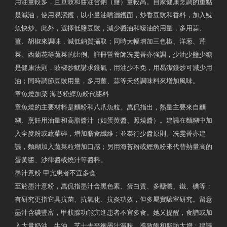
用油量較多，且豆豉和醬油含鈉（鹽）量較高。自家健康烹調的重點
是減油，使用易潔鑊，以小量油噴灑鑊面，炒香豆豉和香料，加入魷
魚快炒。此外，選擇低鹽豆豉，減少醬油和蠔油的用量，多用蒜、
薑、胡椒來調味，減低鈉質攝取；同時大幅增加三色椒、洋葱、芹
菜、西蘭花等蔬菜的比例。註冊營養師冼雯菁亦強調，少油少鹽少糖
是健康法則，豉椒炒魷講求鑊氣，用油少不免，用易潔鑊炒可減少用
油；同時調節豆豉用量，多用薑、蒜等天然調味料來增加風味。
章魚燒加菜 海苔粉鰹魚粉代醬料
章魚燒的主要材料是麵粉和八爪魚粒。萬侃指出，熱量主要來自麵
糊、烹飪用油量和高脂醬汁（如蛋黄醬、照燒醬）。建議在麵糊中加
入全麥粉或蔬菜碎，增加膳食纖維；並奉行少醬原則。冼雯菁亦建
議，麵糊加入蔬菜粒增加口感；另用海苔粉或鰹魚粉來代替熱量高的
蛋黃醬、沙律醬或燒汁等醬料。
墨汁意粉 甲亢患者不宜多食
至於墨汁意粉，萬侃指墨汁含黑色素、蛋白質、多醣體、鐵、碘等；
有研究更指它具抗菌、抗氧化、抗炎功效，但多屬實驗室研究。留意
墨汁含碘豐富，甲狀腺功能亢進患者不宜多食。她又提醒，食譜或加
入大量奶油、牛油、芝士去平衡墨汁澀味，導致飽和脂肪大增；建議