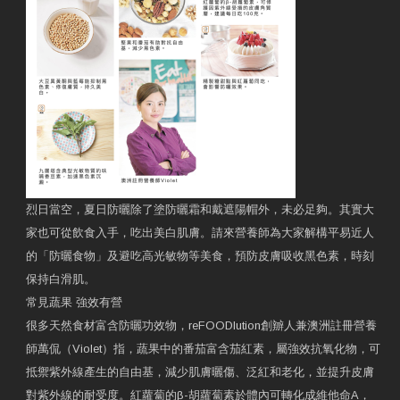
烈日當空，夏日防曬除了塗防曬霜和戴遮陽帽外，未必足夠。其實大
家也可從飲食入手，吃出美白肌膚。請來營養師為大家解構平易近人
的「防曬食物」及避吃高光敏物等美食，預防皮膚吸收黑色素，時刻
保持白滑肌。
常見蔬果 強效有營
很多天然食材富含防曬功效物，reFOODlution創辧人兼澳洲註冊營養
師萬侃（Violet）指，蔬果中的番茄富含茄紅素，屬強效抗氧化物，可
抵禦紫外線產生的自由基，減少肌膚曬傷、泛紅和老化，並提升皮膚
對紫外線的耐受度。紅蘿蔔的β-胡蘿蔔素於體內可轉化成維他命A，