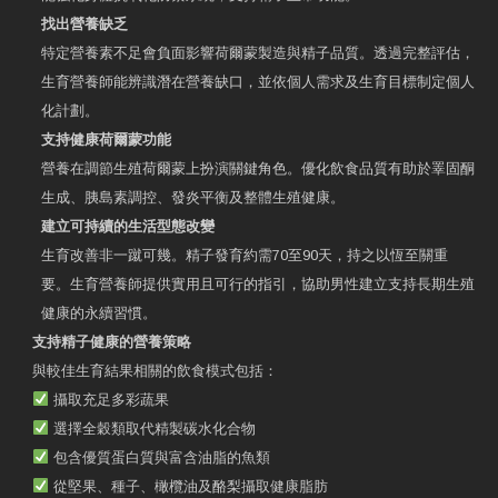
找出營養缺乏
特定營養素不足會負面影響荷爾蒙製造與精子品質。透過完整評估，
生育營養師能辨識潛在營養缺口，並依個人需求及生育目標制定個人
化計劃。
支持健康荷爾蒙功能
營養在調節生殖荷爾蒙上扮演關鍵角色。優化飲食品質有助於睪固酮
生成、胰島素調控、發炎平衡及整體生殖健康。
建立可持續的生活型態改變
生育改善非一蹴可幾。精子發育約需70至90天，持之以恆至關重
要。生育營養師提供實用且可行的指引，協助男性建立支持長期生殖
健康的永續習慣。
支持精子健康的營養策略
與較佳生育結果相關的飲食模式包括：
攝取充足多彩蔬果
選擇全穀類取代精製碳水化合物
包含優質蛋白質與富含油脂的魚類
從堅果、種子、橄欖油及酪梨攝取健康脂肪