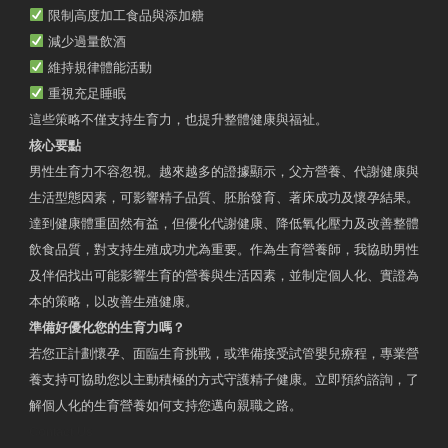
限制高度加工食品與添加糖
減少過量飲酒
維持規律體能活動
重視充足睡眠
這些策略不僅支持生育力，也提升整體健康與福祉。
核心要點
男性生育力不容忽視。越來越多的證據顯示，父方營養、代謝健康與
生活型態因素，可影響精子品質、胚胎發育、著床成功及懷孕結果。
達到健康體重固然有益，但優化代謝健康、降低氧化壓力及改善整體
飲食品質，對支持生殖成功尤為重要。作為生育營養師，我協助男性
及伴侶找出可能影響生育的營養與生活因素，並制定個人化、實證為
本的策略，以改善生殖健康。
準備好優化您的生育力嗎？
若您正計劃懷孕、面臨生育挑戰，或準備接受試管嬰兒療程，專業營
養支持可協助您以主動積極的方式守護精子健康。立即預約諮詢，了
解個人化的生育營養如何支持您邁向親職之路。
Contact Us