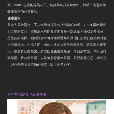
賣。Violet 提議肉碎蒸茄子、娃娃菜冬菇炆鯪魚餅、雜菌牛肉意粉等
健康實惠的外賣餐款。
健康湯水
香港人喜歡湯水，不少食肆都提供包括湯水的套餐。Violet 指出相比
起含糖的飲品，健康湯水有助食客進食多一點蔬菜和攝取更多水分，
是較佳的選擇。她建議食肆可考慮以蔬菜和其他低脂及低鹽的食材煮
出健康湯水。中湯方面，Violet 推介白菜瘦肉菜乾湯、節瓜章魚豬腱
湯，以及青紅蘿蔔栗子鮮淮山花生眉豆素湯；而西湯方面，則可選擇
雜菜湯、番茄腰果湯，以及低脂忌廉南瓜湯。只要多花心思，食肆定
可製作既美味又健康的外賣，吸引更多顧客。
衛生署製作 星級有營食肆
預約註冊營養師 Violet Man
專業範疇
AM730 戒麩質 未必健康啲