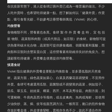
在抗疫新常態下，港人從食肆訂購外賣已成為一種普遍的做法。不少
人吃外賣時，也希望吃得健康一點。想了解如何以「健康外賣」作賣
點，吸引食客光顧，不妨參考註冊營養師萬侃（Violet）的心得。
均衡營養
食物種類不同，營養素也各異。食肆 製 作 外 賣 餐 盒 時， 宜 包 括
穀 物類、蔬菜類和肉類（或其代替品，如豆類）的食材。穀物類可提
供熱量和碳水化合物，蔬菜類可提供膳食纖維、胡蘿蔔素和葉酸，而
肉類和豆類則含豐富蛋白質，這些營養素有助維持良好的免疫力。想
讓顧客吃得健康，外賣餐盒便應提供均衡營養。
慎選食材
Violet 指出健康的外賣餐盒要配合均衡飲食，並多選低脂的天然食
材。蔬菜方面，綠色蔬菜如菜心、白菜及西蘭花容易變黃，不宜用作
外賣。食肆可考慮選用瓜類、菇菌類或不易變黃的蔬菜，例如茄子、
節瓜、翠玉瓜、娃娃菜、椰菜、西芹、木耳及秀珍菇。肉類方面，則
可選豬柳、牛肩肉及西冷等瘦肉，或去皮禽肉、魚肉或海鮮，並使用
少油快炒、蒸、焗、炆等低脂烹調方法。一般而言，脆口的煎炸食物
存放於餐盒後，外皮便會變軟，賣相亦失色不少，故此不適合作外