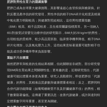
肥胖對男性生育力的隱藏衝擊
肥胖已成為全球重大健康挑戰，其影響遠超心血管疾病與糖尿病。針
對反覆流產伴侶的研究發現，男性伴侶的精子DNA碎片化程度及精液
中氧化壓力明顯較高；與健康對照組相比，這些男性體重指數
（BMI）較高、精子品質較差，且生殖荷爾蒙指標異常。另一項納入
651對接受試管嬰兒治療伴侶的研究顯示，BMI大於28 kg/m²的男性，
出現較低的受精率、較少高品質胚胎、臨床懷孕機率降低、精子DNA
碎片化增加，以及氧化壓力上升。這些結果意味著過重可能對精子功
能及成功受孕機率帶來負面影響。
重點不只在體重
雖然肥胖常與較差的生殖結果相關，但此關聯並非絕對。部分研究發
現BMI與生育結果之間關聯性低；更有趣的是，近期研究指出，代謝
健康可能比體重本身更為重要。研究人員觀察到，即使肥胖但「代謝
健康」的男性，其精液品質參數與健康體重者相近；反之，肥胖同時
合併代謝功能障礙（如葡萄糖耐受不良及肝臟健康不佳）的男性，精
子數量顯著偏低。這傳遞了重要訊息：改善代謝健康，或許與達到特
定體重數字同等重要，甚至更為關鍵。