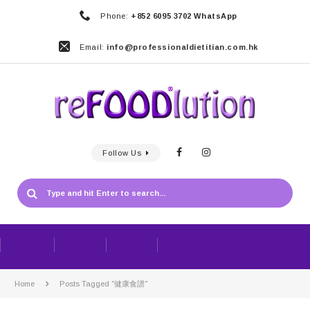
Phone:
+852 6095 3702 WhatsApp
Email:
info@professionaldietitian.com.hk
Follow Us
Home
Posts Tagged "健康食譜"