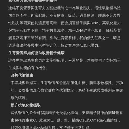
氧化壓力在精子損傷中的角色
連結不良營養與生育力的關鍵機制之一為氧化壓力。活性氧物種為體
內自然產生，但當肥胖、不良飲食、吸菸、過量飲酒、睡眠不足及慢
性壓力等因素使其濃度過高時，便會損害精子膜與DNA。高氧化壓力
與精子活動力下降、精子數量減少、精子DNA碎片化加劇、胚胎品質
變差及著床率降低有關。身為生育營養師，我的優先任務之一，即是
透過實證營養與生活型態介入，協助客戶降低氧化壓力。
生育營養師如何協助改善精子健康
許多男性認為生育力超出掌控範圍。幸運的是，營養提供了支持精子
生成與功能的有力機會。
改善代謝健康
不單純聚焦減重，生育營養師會協助優化血糖、胰島素敏感性、肝功
能、發炎指標及心血管健康等代謝標記，為精子生成與成熟創造更健
康的環境。
提升抗氧化物攝取
富含營養的飲食可保護精子免受氧化損傷。支持精子健康的關鍵營養
素包括維生素C、維生素E、硒、鋅、輔酶Q10及Omega-3脂肪酸，
能強化身體抗氧化防禦系統，支持精子正常功能。