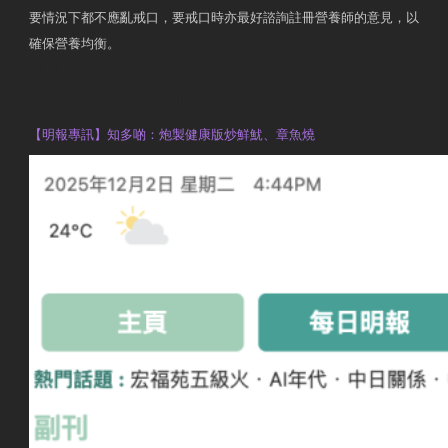
要情況下都不應亂戒口，要戒口時亦最好諮詢註冊營養師的意見，以
確保營養均衡。
AM730
執業註冊營養師 Violet Man
【明報專訊】知多啲：炮製健康版炒鮮魷、章魚燒