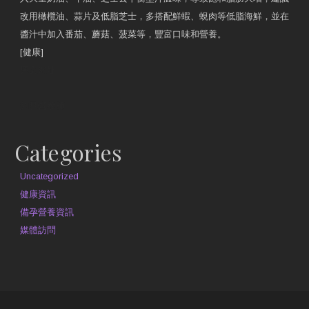
改用橄欖油、蒜片及低脂芝士，多搭配鮮蝦、蜆肉等低脂海鮮，並在
醬汁中加入番茄、蘑菇、菠菜等，豐富口味和營養。
[健康]
原文網址
約見營養師
Categories
Uncategorized
健康資訊
備孕營養資訊
媒體訪問