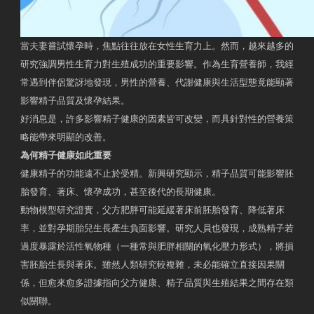
當夫妻嘗試懷孕時，焦點往往放在女性生育力上。然而，越來越多的
研究強調男性生育力對生殖成功的重要影響。作為生育營養師，我經
常遇到伴侶驚訝地發現，男性的營養、代謝健康與生活型態竟能顯著
影響精子品質及懷孕結果。
好消息是，許多影響精子健康的因素皆可改變，而具針對性的營養策
略能帶來明顯的改善。
為何精子健康如此重要
健康精子的功能遠不止於受精。新興研究顯示，精子品質可能影響胚
胎發育、著床、懷孕成功，甚至後代的長期健康。
動物模型研究證實，父方肥胖可能延緩著床前胚胎發育、降低著床
率，並對孕期胎兒生長產生負面影響。研究人員也發現，成熟精子若
過度暴露於活性氧物種（一種常與肥胖相關的氧化壓力形式），將損
害胚胎生長與著床。雖然人類研究較複雜，未必能確立直接因果關
係，但愈來愈多證據指向父方健康、精子品質與生殖結果之間存在類
似關聯。