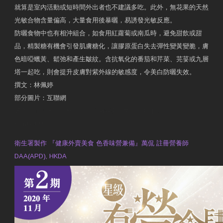
就算是室內活動或短時間外出者也不建議多吃。此外，無花果的天然
光敏合物含量偏高，大量食用後暴曬，易誘發光敏反應。
防曬食物中也有相沖組合，如食用紅蘿蔔或南瓜時，避免甜飲或甜
品，精製糖有機會引發肌膚糖化，讓膠原蛋白失去彈性變黃變脆，膚
色暗啞蠟黃、鬆弛和產生皺紋。含抗氧化的番茄和芹菜、芫荽或九層
塔一起吃，則會提升皮膚對紫外線的敏感度，令美白防曬失效。
撰文：林佩婷
部分圖片：互聯網
原文網址：天然食材 吃出防曬美肌 | 東方日報 | 副刊
Contact Us
衛生署製作 『健康外賣美食 色香味營兼備』萬侃 註冊營養師
DAA(APD), HKDA