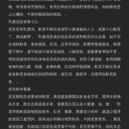
物。有很多研究都指出，食用足夠的全穀物對身體有益，例如降低患
上心臟病、中風和糖尿病的風險。」
乳糜瀉患者要小心
至於患有乳糜瀉、麩質不耐症或者對小麥過敏的人士，就要小心麩質
了。萬侃解釋，「乳糜瀉患者的免疫系統會對麩質作出反應，如不完
全戒除麩質，會有腹脹、肚瀉、反胃等徵狀，影響營養素吸收，除體
重下降外，還可能會引致骨質疏鬆、小腸受損，更嚴重會導致不育，
增加患腸道癌和自身免疫系統疾病的風險。若對小麥過敏，食用相關
食物則會口腫、面腫、皮膚痕癢、肚瀉和呼吸困難；麩質不耐症患者
進食麩質食物後症狀相對較輕，會肚瀉、腹脹等，須選擇低麩質飲
食。」
多吃糙米藜麥
若這幾類患者要戒掉麩質，萬侃建議應緊貼飲食金字塔，選用全穀物
為主食，配合足夠蔬菜水果、適量蛋白質以及小量鹽、油、糖，「而
選擇無麩質穀物類如糙米、紅米、藜麥、蕎麥或小米時，建議少選擇
經過加工處理的，因為油分和糖分相對較高，卡路里會更高。」萬侃
最後提醒，長期戒口容易造成營養不均衡，甚至營養不良，因此非必