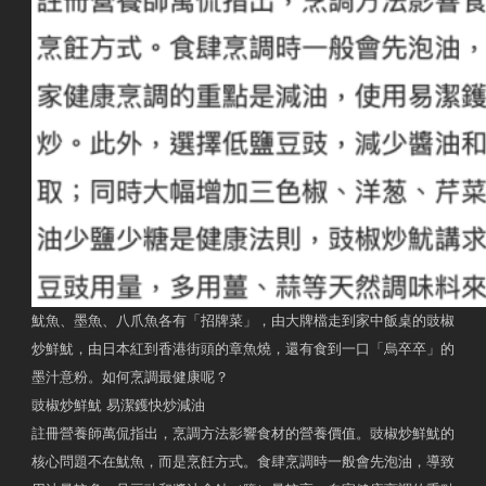
魷魚、墨魚、八爪魚各有「招牌菜」，由大牌檔走到家中飯桌的豉椒
炒鮮魷，由日本紅到香港街頭的章魚燒，還有食到一口「烏卒卒」的
墨汁意粉。如何烹調最健康呢？
豉椒炒鮮魷 易潔鑊快炒減油
註冊營養師萬侃指出，烹調方法影響食材的營養價值。豉椒炒鮮魷的
核心問題不在魷魚，而是烹飪方式。食肆烹調時一般會先泡油，導致