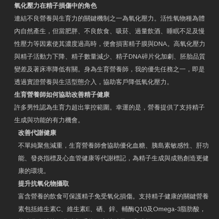
氧化壓力在精子損傷中的角色
連結不良營養與生育力的關鍵機制之一為氧化壓力。活性氧物種為體
內自然產生，但當肥胖、不良飲食、吸菸、過量飲酒、睡眠不足及慢
性壓力等因素使其濃度過高時，便會損害精子膜與DNA。高氧化壓力
與精子活動力下降、精子數量減少、精子DNA碎片化加劇、胚胎品質
變差及著床率降低有關。身為生育營養師，我的優先任務之一，即是
透過實證營養與生活型態介入，協助客戶降低氧化壓力。
生育營養師如何協助改善精子健康
許多男性認為生育力超出掌控範圍。幸運的是，營養提供了支持精子
生成與功能的有力機會。
改善代謝健康
不單純聚焦減重，生育營養師會協助優化血糖、胰島素敏感性、肝功
能、發炎指標及心血管健康等代謝標記，為精子生成與成熟創造更健
康的環境。
提升抗氧化物攝取
富含營養的飲食可保護精子免受氧化損傷。支持精子健康的關鍵營養
素包括維生素C、維生素E、硒、鋅、輔酶Q10及Omega-3脂肪酸，