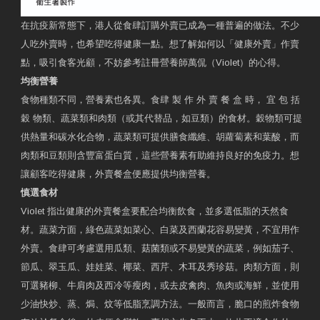
在抗疫新常態下，港人從食肆訂購外賣已成為一種普遍的做法。不少
人吃外賣時，也希望吃得健康一點。想了解如何以「健康外賣」作賣
點，吸引食客光顧，不妨參考註冊營養師萬侃（Violet）的心得。
均衡營養
食物種類不同，營養素也各異。食肆 製 作 外 賣 餐 盒 時， 宜 包 括
穀 物類、蔬菜類和肉類（或其代替品，如豆類）的食材。穀物類可提
供熱量和碳水化合物，蔬菜類可提供膳食纖維、胡蘿蔔素和葉酸，而
肉類和豆類則含豐富蛋白質，這些營養素有助維持良好的免疫力。想
讓顧客吃得健康，外賣餐盒便應提供均衡營養。
慎選食材
Violet 指出健康的外賣餐盒要配合均衡飲食，並多選低脂的天然食
材。蔬菜方面，綠色蔬菜如菜心、白菜及西蘭花容易變黃，不宜用作
外賣。食肆可考慮選用瓜類、菇菌類或不易變黃的蔬菜，例如茄子、
節瓜、翠玉瓜、娃娃菜、椰菜、西芹、木耳及秀珍菇。肉類方面，則
可選豬柳、牛肩肉及西冷等瘦肉，或去皮禽肉、魚肉或海鮮，並使用
少油快炒、蒸、焗、炆等低脂烹調方法。一般而言，脆口的煎炸食物