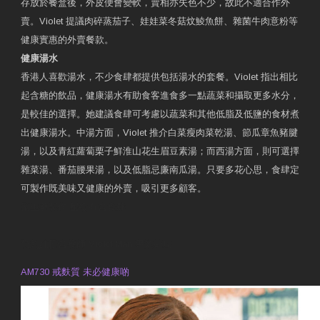
存放於餐盒後，外皮便會變軟，賣相亦失色不少，故此不適合作外
賣。Violet 提議肉碎蒸茄子、娃娃菜冬菇炆鯪魚餅、雜菌牛肉意粉等
健康實惠的外賣餐款。
健康湯水
香港人喜歡湯水，不少食肆都提供包括湯水的套餐。Violet 指出相比
起含糖的飲品，健康湯水有助食客進食多一點蔬菜和攝取更多水分，
是較佳的選擇。她建議食肆可考慮以蔬菜和其他低脂及低鹽的食材煮
出健康湯水。中湯方面，Violet 推介白菜瘦肉菜乾湯、節瓜章魚豬腱
湯，以及青紅蘿蔔栗子鮮淮山花生眉豆素湯；而西湯方面，則可選擇
雜菜湯、番茄腰果湯，以及低脂忌廉南瓜湯。只要多花心思，食肆定
可製作既美味又健康的外賣，吸引更多顧客。
衛生署製作 星級有營食肆
預約註冊營養師 Violet Man
專業範疇
AM730 戒麩質 未必健康啲