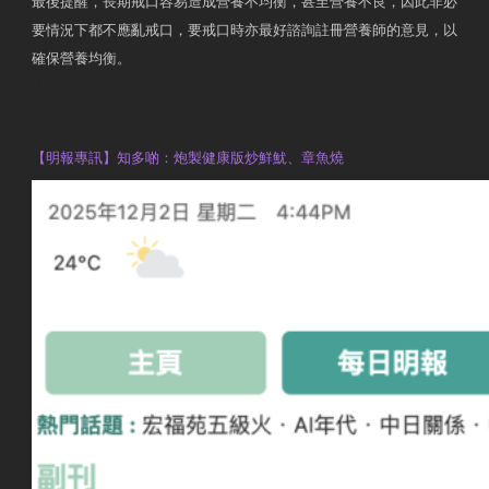
最後提醒，長期戒口容易造成營養不均衡，甚至營養不良，因此非必
要情況下都不應亂戒口，要戒口時亦最好諮詢註冊營養師的意見，以
確保營養均衡。
AM730
執業註冊營養師 Violet Man
【明報專訊】知多啲：炮製健康版炒鮮魷、章魚燒