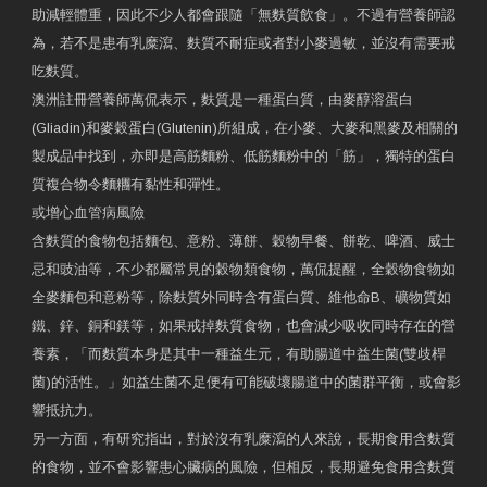
助減輕體重，因此不少人都會跟隨「無麩質飲食」。不過有營養師認
為，若不是患有乳糜瀉、麩質不耐症或者對小麥過敏，並沒有需要戒
吃麩質。
澳洲註冊營養師萬侃表示，麩質是一種蛋白質，由麥醇溶蛋白
(Gliadin)和麥穀蛋白(Glutenin)所組成，在小麥、大麥和黑麥及相關的
製成品中找到，亦即是高筋麵粉、低筋麵粉中的「筋」，獨特的蛋白
質複合物令麵糰有黏性和彈性。
或增心血管病風險
含麩質的食物包括麵包、意粉、薄餅、穀物早餐、餅乾、啤酒、威士
忌和豉油等，不少都屬常見的穀物類食物，萬侃提醒，全穀物食物如
全麥麵包和意粉等，除麩質外同時含有蛋白質、維他命B、礦物質如
鐵、鋅、銅和鎂等，如果戒掉麩質食物，也會減少吸收同時存在的營
養素，「而麩質本身是其中一種益生元，有助腸道中益生菌(雙歧桿
菌)的活性。」如益生菌不足便有可能破壞腸道中的菌群平衡，或會影
響抵抗力。
另一方面，有研究指出，對於沒有乳糜瀉的人來說，長期食用含麩質
的食物，並不會影響患心臟病的風險，但相反，長期避免食用含麩質