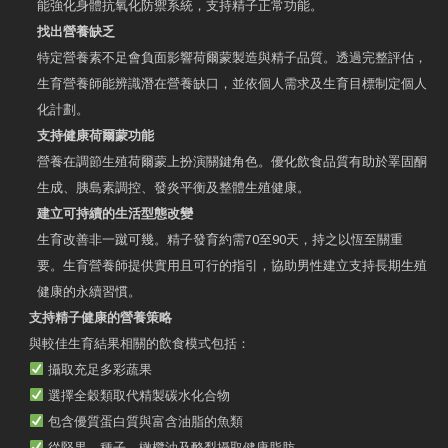
能強化身體抗氧化防禦系統，支持精子正常功能。
找出營養缺乏
特定營養素不足會負面影響荷爾蒙製造與精子品質。透過完整評估，
生育營養師能辨識潛在營養缺口，並依個人需求及生育目標制定個人
化計劃。
支持健康荷爾蒙功能
營養在調節生殖荷爾蒙上扮演關鍵角色。優化飲食品質有助於睪固酮
生成、胰島素調控、發炎平衡及整體生殖健康。
建立可持續的生活型態改變
生育改善非一蹴可幾。精子發育約需70至90天，持之以恆至關重
要。生育營養師提供實用且可行的指引，協助男性建立支持長期生殖
健康的永續習慣。
支持精子健康的營養策略
與較佳生育結果相關的飲食模式包括：
攝取充足多彩蔬果
選擇全穀類取代精製碳水化合物
包含優質蛋白質與富含油脂的魚類
從堅果、種子、橄欖油及酪梨攝取健康脂肪