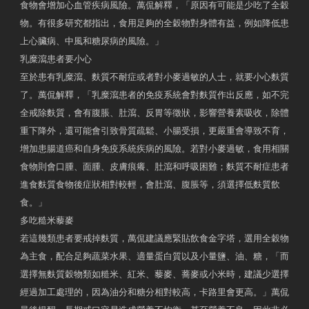
食物會增加心血管疾病風險。萬侃解釋，「原因有可能是少吃了全穀
物。有很多研究都指出，食用足夠的全穀物對身體有益，例如降低患
上心臟病、中風和糖尿病的風險。」
乳糜瀉患者要小心
至於患有乳糜瀉、麩質不耐症或者對小麥過敏的人士，就要小心麩質
了。萬侃解釋，「乳糜瀉患者的免疫系統會對麩質作出反應，如不完
全戒除麩質，會有腹脹、肚瀉、反胃等徵狀，影響營養素吸收，除體
重下降外，還可能會引致骨質疏鬆、小腸受損，更嚴重會導致不育，
增加患腸道癌和自身免疫系統疾病的風險。若對小麥過敏，食用相關
食物則會口腫、面腫、皮膚痕癢、肚瀉和呼吸困難；麩質不耐症患者
進食麩質食物後症狀相對較輕，會肚瀉、腹脹等，須選擇低麩質飲
食。」
多吃糙米藜麥
若這幾類患者要戒掉麩質，萬侃建議應緊貼飲食金字塔，選用全穀物
為主食，配合足夠蔬菜水果、適量蛋白質以及小量鹽、油、糖，「而
選擇無麩質穀物類如糙米、紅米、藜麥、蕎麥或小米時，建議少選擇
經過加工處理的，因為油分和糖分相對較高，卡路里會更高。」萬侃