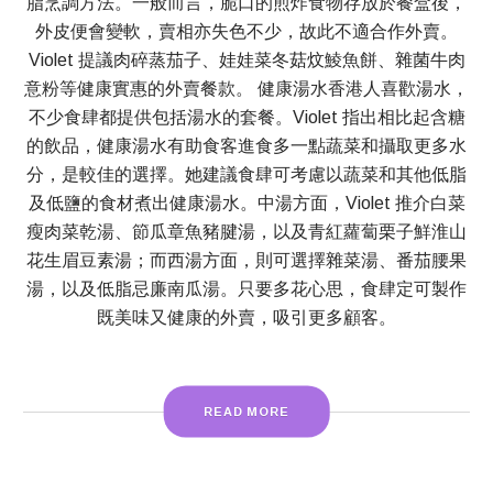
脂烹調方法。一般而言，脆口的煎炸食物存放於餐盒後，
外皮便會變軟，賣相亦失色不少，故此不適合作外賣。
Violet 提議肉碎蒸茄子、娃娃菜冬菇炆鯪魚餅、雜菌牛肉
意粉等健康實惠的外賣餐款。 健康湯水香港人喜歡湯水，
不少食肆都提供包括湯水的套餐。Violet 指出相比起含糖
的飲品，健康湯水有助食客進食多一點蔬菜和攝取更多水
分，是較佳的選擇。她建議食肆可考慮以蔬菜和其他低脂
及低鹽的食材煮出健康湯水。中湯方面，Violet 推介白菜
瘦肉菜乾湯、節瓜章魚豬腱湯，以及青紅蘿蔔栗子鮮淮山
花生眉豆素湯；而西湯方面，則可選擇雜菜湯、番茄腰果
湯，以及低脂忌廉南瓜湯。只要多花心思，食肆定可製作
既美味又健康的外賣，吸引更多顧客。
READ MORE