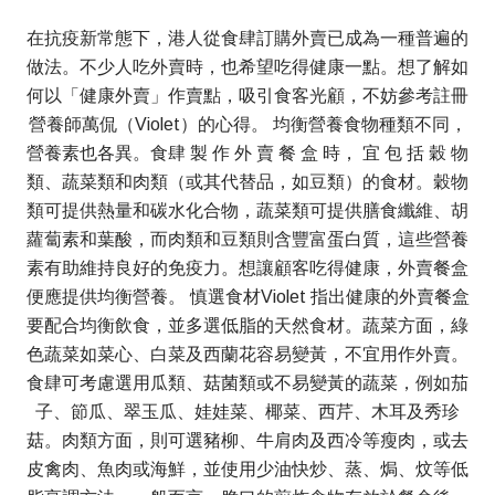
在抗疫新常態下，港人從食肆訂購外賣已成為一種普遍的
做法。不少人吃外賣時，也希望吃得健康一點。想了解如
何以「健康外賣」作賣點，吸引食客光顧，不妨參考註冊
營養師萬侃（Violet）的心得。 均衡營養食物種類不同，
營養素也各異。食肆 製 作 外 賣 餐 盒 時， 宜 包 括 穀 物
類、蔬菜類和肉類（或其代替品，如豆類）的食材。穀物
類可提供熱量和碳水化合物，蔬菜類可提供膳食纖維、胡
蘿蔔素和葉酸，而肉類和豆類則含豐富蛋白質，這些營養
素有助維持良好的免疫力。想讓顧客吃得健康，外賣餐盒
便應提供均衡營養。 慎選食材Violet 指出健康的外賣餐盒
要配合均衡飲食，並多選低脂的天然食材。蔬菜方面，綠
色蔬菜如菜心、白菜及西蘭花容易變黃，不宜用作外賣。
食肆可考慮選用瓜類、菇菌類或不易變黃的蔬菜，例如茄
子、節瓜、翠玉瓜、娃娃菜、椰菜、西芹、木耳及秀珍
菇。肉類方面，則可選豬柳、牛肩肉及西冷等瘦肉，或去
皮禽肉、魚肉或海鮮，並使用少油快炒、蒸、焗、炆等低