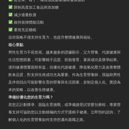
限制高度加工食品與添加糖
減少過量飲酒
維持規律體能活動
重視充足睡眠
這些策略不僅支持生育力，也提升整體健康與福祉。
核心要點
男性生育力不容忽視。越來越多的證據顯示，父方營養、代謝健康與
生活型態因素，可影響精子品質、胚胎發育、著床成功及懷孕結果。
達到健康體重固然有益，但優化代謝健康、降低氧化壓力及改善整體
飲食品質，對支持生殖成功尤為重要。作為生育營養師，我協助男性
及伴侶找出可能影響生育的營養與生活因素，並制定個人化、實證為
本的策略，以改善生殖健康。
準備好優化您的生育力嗎？
若您正計劃懷孕、面臨生育挑戰，或準備接受試管嬰兒療程，專業營
養支持可協助您以主動積極的方式守護精子健康。立即預約諮詢，了
解個人化的生育營養如何支持您邁向親職之路。
Contact Us