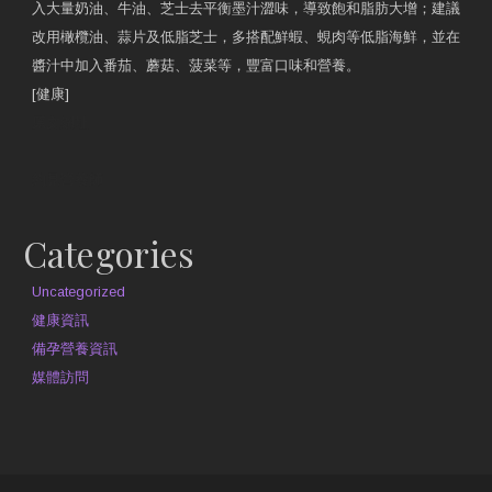
入大量奶油、牛油、芝士去平衡墨汁澀味，導致飽和脂肪大增；建議
改用橄欖油、蒜片及低脂芝士，多搭配鮮蝦、蜆肉等低脂海鮮，並在
醬汁中加入番茄、蘑菇、菠菜等，豐富口味和營養。
[健康]
原文網址
約見營養師
Categories
Uncategorized
健康資訊
備孕營養資訊
媒體訪問