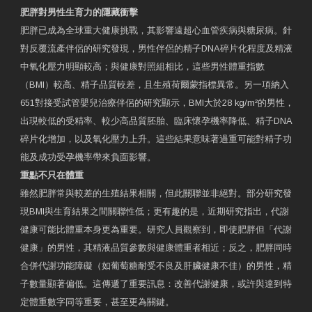
肥胖對男性生育力的隱藏衝擊
肥胖已成為全球重大健康挑戰，其影響遠超心血管疾病與糖尿病。針
對反覆流產伴侶的研究發現，男性伴侶的精子DNA碎片化程度及精液
中氧化壓力明顯較高；與健康對照組相比，這些男性體重指數
（BMI）較高、精子品質較差，且生殖荷爾蒙指標異常。另一項納入
651對接受試管嬰兒治療伴侶的研究顯示，BMI大於28 kg/m²的男性，
出現較低的受精率、較少高品質胚胎、臨床懷孕機率降低、精子DNA
碎片化增加，以及氧化壓力上升。這些結果意味著過重可能對精子功
能及成功受孕機率帶來負面影響。
重點不只在體重
雖然肥胖常與較差的生殖結果相關，但此關聯並非絕對。部分研究發
現BMI與生育結果之間關聯性低；更有趣的是，近期研究指出，代謝
健康可能比體重本身更為重要。研究人員觀察到，即使肥胖但「代謝
健康」的男性，其精液品質參數與健康體重者相近；反之，肥胖同時
合併代謝功能障礙（如葡萄糖耐受不良及肝臟健康不佳）的男性，精
子數量顯著偏低。這傳遞了重要訊息：改善代謝健康，或許與達到特
定體重數字同等重要，甚至更為關鍵。