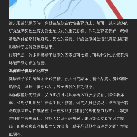
當夫妻嘗試懷孕時，焦點往往放在女性生育力上。然而，越來越多的
研究強調男性生育力對生殖成功的重要影響。作為生育營養師，我經
常遇到伴侶驚訝地發現，男性的營養、代謝健康與生活型態竟能顯著
影響精子品質及懷孕結果。
好消息是，許多影響精子健康的因素皆可改變，而具針對性的營養策
略能帶來明顯的改善。
為何精子健康如此重要
健康精子的功能遠不止於受精。新興研究顯示，精子品質可能影響胚
胎發育、著床、懷孕成功，甚至後代的長期健康。
動物模型研究證實，父方肥胖可能延緩著床前胚胎發育、降低著床
率，並對孕期胎兒生長產生負面影響。研究人員也發現，成熟精子若
過度暴露於活性氧物種（一種常與肥胖相關的氧化壓力形式），將損
害胚胎生長與著床。雖然人類研究較複雜，未必能確立直接因果關
係，但愈來愈多證據指向父方健康、精子品質與生殖結果之間存在類
似關聯。