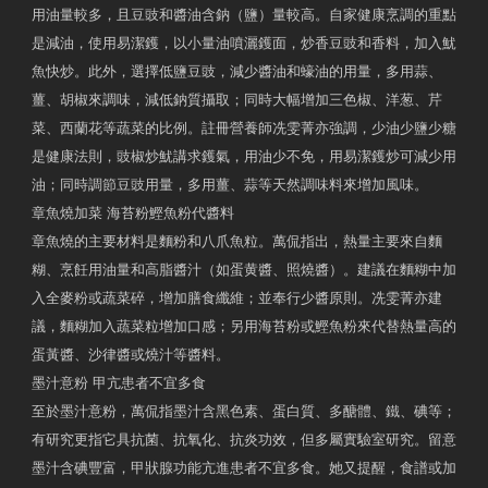
用油量較多，且豆豉和醬油含鈉（鹽）量較高。自家健康烹調的重點
是減油，使用易潔鑊，以小量油噴灑鑊面，炒香豆豉和香料，加入魷
魚快炒。此外，選擇低鹽豆豉，減少醬油和蠔油的用量，多用蒜、
薑、胡椒來調味，減低鈉質攝取；同時大幅增加三色椒、洋葱、芹
菜、西蘭花等蔬菜的比例。註冊營養師冼雯菁亦強調，少油少鹽少糖
是健康法則，豉椒炒魷講求鑊氣，用油少不免，用易潔鑊炒可減少用
油；同時調節豆豉用量，多用薑、蒜等天然調味料來增加風味。
章魚燒加菜 海苔粉鰹魚粉代醬料
章魚燒的主要材料是麵粉和八爪魚粒。萬侃指出，熱量主要來自麵
糊、烹飪用油量和高脂醬汁（如蛋黄醬、照燒醬）。建議在麵糊中加
入全麥粉或蔬菜碎，增加膳食纖維；並奉行少醬原則。冼雯菁亦建
議，麵糊加入蔬菜粒增加口感；另用海苔粉或鰹魚粉來代替熱量高的
蛋黃醬、沙律醬或燒汁等醬料。
墨汁意粉 甲亢患者不宜多食
至於墨汁意粉，萬侃指墨汁含黑色素、蛋白質、多醣體、鐵、碘等；
有研究更指它具抗菌、抗氧化、抗炎功效，但多屬實驗室研究。留意
墨汁含碘豐富，甲狀腺功能亢進患者不宜多食。她又提醒，食譜或加