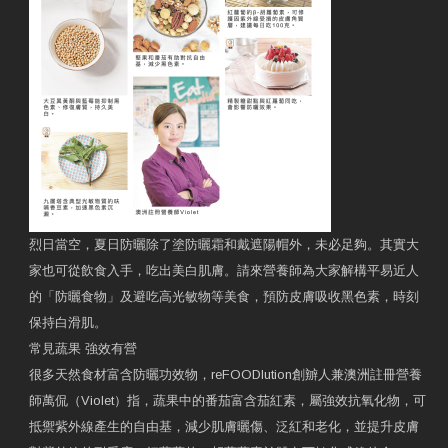
烈日當空，夏日防曬除了塗防曬霜和戴遮陽帽外，未必足夠。其實大
家也可從飲食入手，吃出美白肌膚。請來營養師為大家解構平易近人
的「防曬食物」及避吃高光敏物等美食，預防皮膚吸收黑色素，時刻
保持白滑肌。
常見蔬果 強效有營
很多天然食材富含防曬功效物，reFOODlution創辧人兼澳洲註冊營養
師萬侃（Violet）指，蔬果中的番茄富含茄紅素，屬強效抗氧化物，可
抵禦紫外線產生的自由基，減少肌膚曬傷、泛紅和老化，並提升皮膚