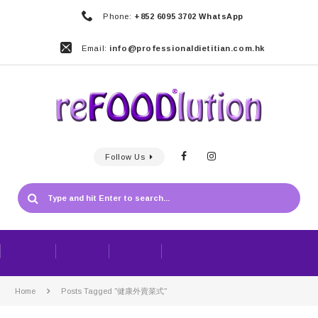
Phone:
+852 6095 3702 WhatsApp
Email:
info@professionaldietitian.com.hk
Follow Us
Home
Posts Tagged "健康外賣菜式"