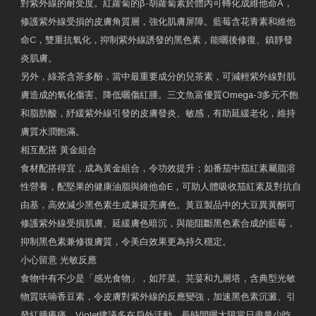
對紫外線的耐受度。紅蘿蔔的β-胡蘿蔔素於體內可轉化成維他命A，
修護紫外線受損的皮膚角質層，強化肌膚屏障。藍莓含花青素和維他
命C，雙重抗氧化，抑制紫外線誘發的黑色素，能曬後修復、鎮靜發
炎肌膚。
另外，綠茶含茶多酚，當中最重要成分的兒茶素，可減輕紫外線對肌
膚造成的氧化傷害、降低曬傷紅腫。三文魚富優質Omega-3多元不飽
和脂肪酸，紓緩紫外線引發的皮膚發炎、敏感，有助延緩老化，維持
膚質水潤飽滿。
相互配搭 黃金組合
食材配搭得宜，成為黃金組合，令功效提升；如番茄中茄紅素屬脂溶
性營養，配堅果的健康油脂與維他命E，可助人體吸收茄紅素及對抗自
由基，高效減少黑色素生成兼提亮膚色。黃豆製品中的大豆異黃酮可
修護紫外線受損肌膚、延緩膚色暗沉，與能阻斷黑色素合成的藍莓，
抑制黑色素兼修復膚質，令美白效果更為持久穩定。
小心留意 光敏反應
食物中有不少是「感光食物」，如芹菜、芫荽和九層塔，含典型光敏
物質呋喃香豆素，令皮膚對紫外線的反應變強，加速黑色素沉澱、引
發紅腫癢痛。Violet建議多在戶外活動、長時間曬太陽當日盡量少吃，