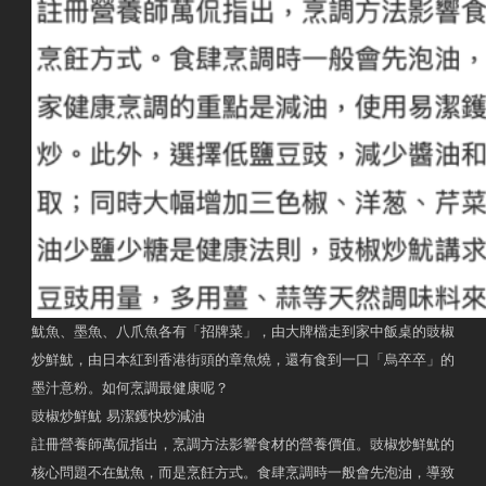
魷魚、墨魚、八爪魚各有「招牌菜」，由大牌檔走到家中飯桌的豉椒
炒鮮魷，由日本紅到香港街頭的章魚燒，還有食到一口「烏卒卒」的
墨汁意粉。如何烹調最健康呢？
豉椒炒鮮魷 易潔鑊快炒減油
註冊營養師萬侃指出，烹調方法影響食材的營養價值。豉椒炒鮮魷的
核心問題不在魷魚，而是烹飪方式。食肆烹調時一般會先泡油，導致