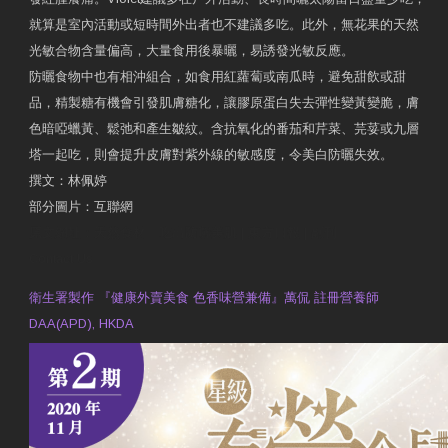
就算是室內活動或短時間外出者也不建議多吃。此外，無花果的天然
光敏合物含量偏高，大量食用後暴曬，易誘發光敏反應。
防曬食物中也有相沖組合，如食用紅蘿蔔或南瓜時，避免甜飲或甜
品，精製糖有機會引發肌膚糖化，讓膠原蛋白失去彈性變黃變脆，膚
色暗啞蠟黃、鬆弛和產生皺紋。含抗氧化的番茄和芹菜、芫荽或九層
塔一起吃，則會提升皮膚對紫外線的敏感度，令美白防曬失效。
撰文：林佩婷
部分圖片：互聯網
原文網址：天然食材 吃出防曬美肌 | 東方日報 | 副刊
Contact Us
衛生署製作 『健康外賣美食 色香味營兼備』萬侃 註冊營養師
DAA(APD), HKDA