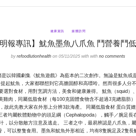
健康資訊
媒體訪問
明報專訊】魷魚墨魚八爪魚 鬥營養鬥
by
refoodlutionhealth
on 05/11/2025 with with
no comments
都是以韓國劇集《魷魚遊戲》為藍本的二次創作。無論是魷魚或
一提起魷魚，大家都聯想到它高膽固醇和高嘌呤。然而很多人分
食材，用對烹調方法，美食和健康兼得。 魷魚（squid）、墨魚
，媲美雞肉，同屬低脂食材（每100克固體食物含不超過3克總脂
，故此先教大家在外形上分辨3款海產。 同屬低脂食材 蛋白質媲
均屬軟體動物中的頭足綱（Cephalopoda），觸手／腕
汁，以分散敵方注意及逃走。 三者之中，最易辨認是八爪魚，屬
骨，可以整隻食用。墨魚和魷魚外形相近，均有8隻腕足及2隻長