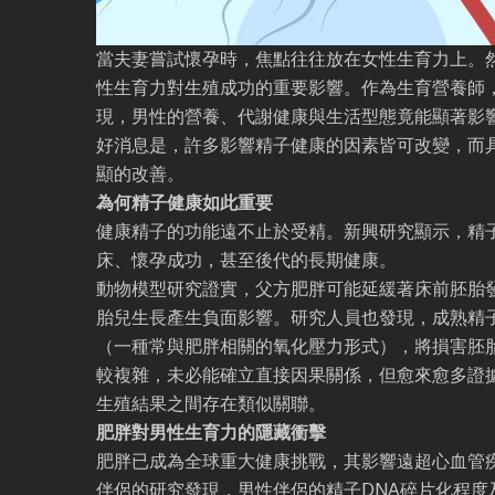
當夫妻嘗試懷孕時，焦點往往放在女性生育力上。
性生育力對生殖成功的重要影響。作為生育營養師
現，男性的營養、代謝健康與生活型態竟能顯著影
好消息是，許多影響精子健康的因素皆可改變，而
顯的改善。
為何精子健康如此重要
健康精子的功能遠不止於受精。新興研究顯示，精
床、懷孕成功，甚至後代的長期健康。
動物模型研究證實，父方肥胖可能延緩著床前胚胎
胎兒生長產生負面影響。研究人員也發現，成熟精
（一種常與肥胖相關的氧化壓力形式），將損害胚
較複雜，未必能確立直接因果關係，但愈來愈多證
生殖結果之間存在類似關聯。
肥胖對男性生育力的隱藏衝擊
肥胖已成為全球重大健康挑戰，其影響遠超心血管
伴侶的研究發現，男性伴侶的精子DNA碎片化程度