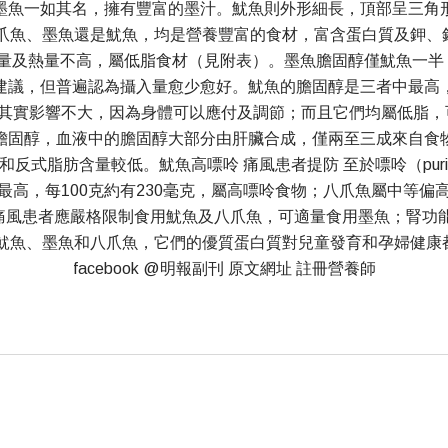
墨魚一如其名，擁有豐富的墨汁。魷魚則外形細長，頂部呈三角
八爪魚、墨魚還是魷魚，均是營養豐富的食材，富含蛋白質及鉀、
量及熱量不高，屬低脂食材（見附表）。墨魚膽固醇僅魷魚一半 
建議，但普遍認為攝入量愈少愈好。魷魚的膽固醇是三者中最高
，其實影響不大，因為身體可以應付及調節；而且它們均屬低脂，
膽固醇，血液中的膽固醇大部分由肝臟合成，僅兩至三成來自食
反式脂肪含量較低。魷魚高嘌呤 痛風患者提防 至於嘌呤（pur
，每100克約有230毫克，屬高嘌呤食物；八爪魚屬中等偏高，
，痛風患者應嚴格限制食用魷魚及八爪魚，可適量食用墨魚；腎功
用魷魚、墨魚和八爪魚，它們的優質蛋白質對兒童發育和孕婦健康
facebook @明報副刊 原文網址 註冊營養師