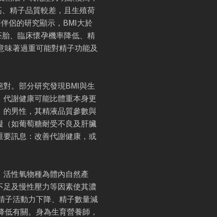
高、精子品質較差，且生殖荷
伴侶的研究顯示，BMI大於
質胚胎、臨床懷孕機率降低、精
意味著過重可能對精子功能及
對。部分研究發現BMI與生
，代謝健康可能比體重本身更
」的男性，其精液品質參數與
礙（如葡萄糖耐受不良及肝臟
重要訊息：改善代謝健康，或
。活性氧物種為體內自然產
不足及慢性壓力等因素使其濃
精子活動力下降、精子數量減
降低有關。身為生育營養師，