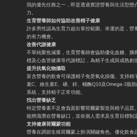
我的優先任務之一，即是透過實證營養與生活型態
力。
生育營養師如何協助改善精子健康
許多男性認為生育力超出掌控範圍。幸運的是，營
的有力機會。
改善代謝健康
不單純聚焦減重，生育營養師會協助優化血糖、胰
標及心血管健康等代謝標記，為精子生成與成熟創
提升抗氧化物攝取
富含營養的飲食可保護精子免受氧化損傷。支持精
素C、維生素E、硒、鋅、輔酶Q10及Omega-3
系統，支持精子正常功能。
找出營養缺乏
特定營養素不足會負面影響荷爾蒙製造與精子品質
能辨識潛在營養缺口，並依個人需求及生育目標制
支持健康荷爾蒙功能
營養在調節生殖荷爾蒙上扮演關鍵角色。優化飲食