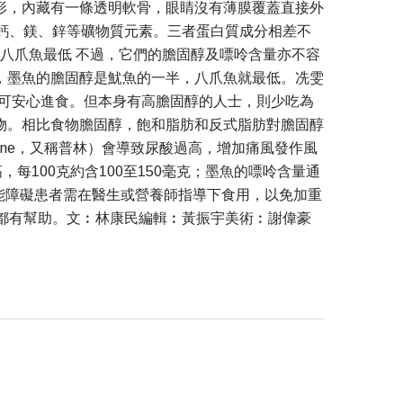
形，內藏有一條透明軟骨，眼睛沒有薄膜覆蓋直接外
鈣、鎂、鋅等礦物質元素。三者蛋白質成分相差不
八爪魚最低 不過，它們的膽固醇及嘌呤含量亦不容
，墨魚的膽固醇是魷魚的一半，八爪魚就最低。冼雯
可安心進食。但本身有高膽固醇的人士，則少吃為
物。相比食物膽固醇，飽和脂肪和反式脂肪對膽固醇
ine，又稱普林）會導致尿酸過高，增加痛風發作風
每100克約含100至150毫克；墨魚的嘌呤含量通
能障礙患者需在醫生或營養師指導下食用，以免加重
都有幫助。文︰林康民編輯︰黃振宇美術︰謝偉豪