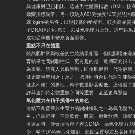
與健康對照組相比，這些男性體重指數（BMI）較
爾蒙指標異常。另一項納入651對接受試管嬰兒治療
28 kg/m²的男性，出現較低的受精率、較少高品
子DNA碎片化增加，以及氧化壓力上升。這些結果
成功受孕機率帶來負面影響。
重點不只在體重
雖然肥胖常與較差的生殖結果相關，但此關聯並非絕
育結果之間關聯性低；更有趣的是，近期研究指出
為重要。研究人員觀察到，即使肥胖但「代謝健康
健康體重者相近；反之，肥胖同時合併代謝功能障
健康不佳）的男性，精子數量顯著偏低。這傳遞了
許與達到特定體重數字同等重要，甚至更為關鍵。
氧化壓力在精子損傷中的角色
連結不良營養與生育力的關鍵機制之一為氧化壓力
生，但當肥胖、不良飲食、吸菸、過量飲酒、睡眠
度過高時，便會損害精子膜與DNA。高氧化壓力與
少、精子DNA碎片化加劇、胚胎品質變差及著床率