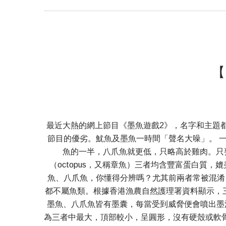
【
最近大熱的網上節目《墨魚遊戲2》，名字和主題
節目的優劣。魷魚及墨魚一時間「聲名大噪」。 
魚的一半，八爪魚就更低，只略高於雞肉。只要選對
（octopus，又稱章魚）三者均含豐富蛋白質
魚、八爪魚，你懂得分辨嗎？尤其前兩者常被混淆
都不屬魚類。根據香港漁農自然護理署資料顯示，三者
墨魚、八爪魚皆有墨囊，每當受到威脅便會噴出墨
為三者中最大，頂部較小，呈圓形，沒有硬殼或軟