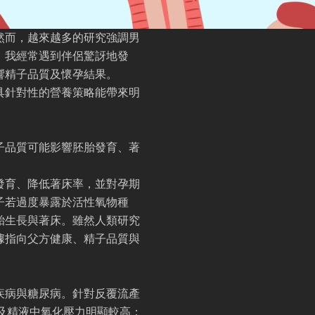
然而，越來越多的研究強調男
，我經常遇到伴侶驚訝地發
響精子品質及懷孕結果。
具針對性的營養策略能帶來明
子品質可能影響胚胎發育、著
發育、降低著床率，並對孕期
子若過度暴露於活性氧物種
胎生長與著床。雖然人類研究
據指向父方健康、精子品質與
疾病與糖尿病。針對反覆流產
及精液中氧化壓力明顯較高；