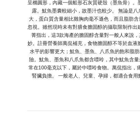
呈橢圓形，內藏一個船形石灰質硬殼（墨魚骨）。
露。魷魚墨囊較細小，故墨汁也較少。 無論是
大，蛋白質含量相比雞胸肉毫不遜色，而且脂肪含
忽視。雖然現時未有對膳食膽固醇的攝取限制作出
菁指出，這3款海產的膽固醇含量對一般人來說
妙。註冊營養師萬侃補充，食物膽固醇不等於血液
水平的影響更大；魷魚、墨魚、八爪魚的飽和脂肪和
險。魷魚、墨魚和八爪魚都含嘌呤，其中魷魚含量最高
常在100毫克以下，屬於中嘌呤食物。萬侃指出
腎臟負擔。 一般老人、兒童、孕婦，都適合食