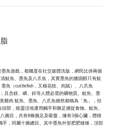
低脂
是墨魚遊戲，都幾度在社交媒體洗版，網民比併兩個
不清魷魚、墨魚及八爪魚，其實墨魚的膽固醇只有魷
（cuttlefish，又稱花枝、烏賊）、八爪魚
肪）；且含鎂、磷、鋅等人體必需的礦物質。魷魚、墨
美雞肉 魷魚、墨魚、八爪魚雖然都稱為「魚」，但
足長在頭部，能靈活地運用觸手和腕足捕捉食物。魷魚、
八腕目，共有8條腕足及吸盤，擁有3個心臟，體積
觸手，同屬十腕總目。其中墨魚外形肥肥矮矮，頂部