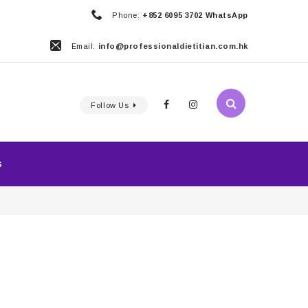
Phone:
+852 6095 3702 WhatsApp
Email:
info@professionaldietitian.com.hk
Follow Us
S