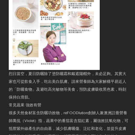
烈日當空，夏日防曬除了塗防曬霜和戴遮陽帽外，未必足夠。其實大
家也可從飲食入手，吃出美白肌膚。請來營養師為大家解構平易近人
的「防曬食物」及避吃高光敏物等美食，預防皮膚吸收黑色素，時刻
保持白滑肌。
常見蔬果 強效有營
很多天然食材富含防曬功效物，reFOODlution創辧人兼澳洲註冊營養
師萬侃（Violet）指，蔬果中的番茄富含茄紅素，屬強效抗氧化物，可
抵禦紫外線產生的自由基，減少肌膚曬傷、泛紅和老化，並提升皮膚