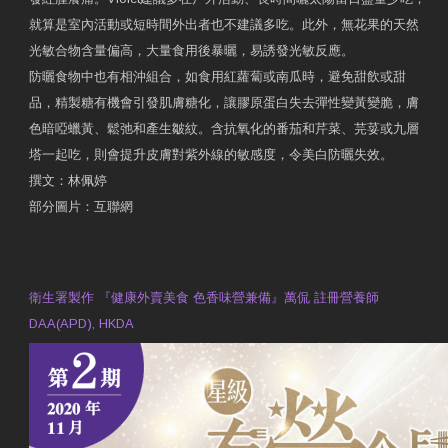
就算是室內活動或短時間外出者也不建議多吃。此外，無花果的天然
光敏合物含量偏高，大量食用後暴曬，易誘發光敏反應。
防曬食物中也有相沖組合，如食用紅蘿蔔或南瓜時，避免甜飲或甜
品，精製糖有機會引發肌膚糖化，讓膠原蛋白失去彈性變黃變脆，膚
色暗啞蠟黃、鬆弛和產生皺紋。含抗氧化的番茄和芹菜、芫荽或九層
塔一起吃，則會提升皮膚對紫外線的敏感度，令美白防曬失效。
撰文：林佩婷
部分圖片：互聯網
原文網址：天然食材 吃出防曬美肌 | 東方日報 | 副刊
Contact Us
衛生署製作 『健康外賣美食 色香味營兼備』萬侃 註冊營養師
DAA(APD), HKDA