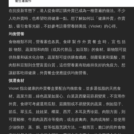
在抗疫新常態下，港人從食肆訂購外賣已成為一種普遍的做法。不少
人吃外賣時，也希望吃得健康一點。想了解如何以「健康外賣」作賣
點，吸引食客光顧，不妨參考註冊營養師萬侃（Violet）的心得。
均衡營養
食物種類不同，營養素也各異。食肆 製 作 外 賣 餐 盒 時， 宜 包 括
穀 物類、蔬菜類和肉類（或其代替品，如豆類）的食材。穀物類可提
供熱量和碳水化合物，蔬菜類可提供膳食纖維、胡蘿蔔素和葉酸，而
肉類和豆類則含豐富蛋白質，這些營養素有助維持良好的免疫力。想
讓顧客吃得健康，外賣餐盒便應提供均衡營養。
慎選食材
Violet 指出健康的外賣餐盒要配合均衡飲食，並多選低脂的天然食
材。蔬菜方面，綠色蔬菜如菜心、白菜及西蘭花容易變黃，不宜用作
外賣。食肆可考慮選用瓜類、菇菌類或不易變黃的蔬菜，例如茄子、
節瓜、翠玉瓜、娃娃菜、椰菜、西芹、木耳及秀珍菇。肉類方面，則
可選豬柳、牛肩肉及西冷等瘦肉，或去皮禽肉、魚肉或海鮮，並使用
少油快炒、蒸、焗、炆等低脂烹調方法。一般而言，脆口的煎炸食物