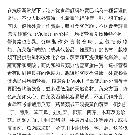
在抗疫新常態下，港人從食肆訂購外賣已成為一種普遍的
做法。不少人吃外賣時，也希望吃得健康一點。想了解如
何以「健康外賣」作賣點，吸引食客光顧，不妨參考註冊
營養師萬侃（Violet）的心得。 均衡營養食物種類不同，
營養素也各異。食肆 製 作 外 賣 餐 盒 時， 宜 包 括 穀 物
類、蔬菜類和肉類（或其代替品，如豆類）的食材。穀物
類可提供熱量和碳水化合物，蔬菜類可提供膳食纖維、胡
蘿蔔素和葉酸，而肉類和豆類則含豐富蛋白質，這些營養
素有助維持良好的免疫力。想讓顧客吃得健康，外賣餐盒
便應提供均衡營養。 慎選食材Violet 指出健康的外賣餐盒
要配合均衡飲食，並多選低脂的天然食材。蔬菜方面，綠
色蔬菜如菜心、白菜及西蘭花容易變黃，不宜用作外賣。
食肆可考慮選用瓜類、菇菌類或不易變黃的蔬菜，例如茄
子、節瓜、翠玉瓜、娃娃菜、椰菜、西芹、木耳及秀珍
菇。肉類方面，則可選豬柳、牛肩肉及西冷等瘦肉，或去
皮禽肉、魚肉或海鮮，並使用少油快炒、蒸、焗、炆等低