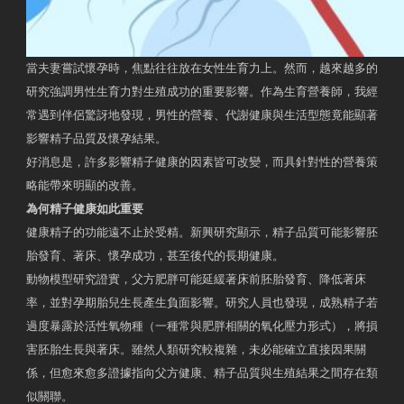
當夫妻嘗試懷孕時，焦點往往放在女性生育力上。然而，越來越多的
研究強調男性生育力對生殖成功的重要影響。作為生育營養師，我經
常遇到伴侶驚訝地發現，男性的營養、代謝健康與生活型態竟能顯著
影響精子品質及懷孕結果。
好消息是，許多影響精子健康的因素皆可改變，而具針對性的營養策
略能帶來明顯的改善。
為何精子健康如此重要
健康精子的功能遠不止於受精。新興研究顯示，精子品質可能影響胚
胎發育、著床、懷孕成功，甚至後代的長期健康。
動物模型研究證實，父方肥胖可能延緩著床前胚胎發育、降低著床
率，並對孕期胎兒生長產生負面影響。研究人員也發現，成熟精子若
過度暴露於活性氧物種（一種常與肥胖相關的氧化壓力形式），將損
害胚胎生長與著床。雖然人類研究較複雜，未必能確立直接因果關
係，但愈來愈多證據指向父方健康、精子品質與生殖結果之間存在類
似關聯。