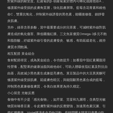
對紫外線的耐受度。紅蘿蔔的β-胡蘿蔔素於體內可轉化成維他命A，
修護紫外線受損的皮膚角質層，強化肌膚屏障。藍莓含花青素和維他
命C，雙重抗氧化，抑制紫外線誘發的黑色素，能曬後修復、鎮靜發
炎肌膚。
另外，綠茶含茶多酚，當中最重要成分的兒茶素，可減輕紫外線對肌
膚造成的氧化傷害、降低曬傷紅腫。三文魚富優質Omega-3多元不飽
和脂肪酸，紓緩紫外線引發的皮膚發炎、敏感，有助延緩老化，維持
膚質水潤飽滿。
相互配搭 黃金組合
食材配搭得宜，成為黃金組合，令功效提升；如番茄中茄紅素屬脂溶
性營養，配堅果的健康油脂與維他命E，可助人體吸收茄紅素及對抗自
由基，高效減少黑色素生成兼提亮膚色。黃豆製品中的大豆異黃酮可
修護紫外線受損肌膚、延緩膚色暗沉，與能阻斷黑色素合成的藍莓，
抑制黑色素兼修復膚質，令美白效果更為持久穩定。
小心留意 光敏反應
食物中有不少是「感光食物」，如芹菜、芫荽和九層塔，含典型光敏
物質呋喃香豆素，令皮膚對紫外線的反應變強，加速黑色素沉澱、引
發紅腫癢痛。Violet建議多在戶外活動、長時間曬太陽當日盡量少吃，