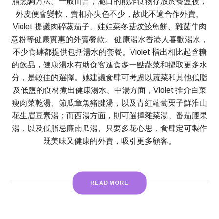
脂烹調方法。一般而言，脆口的煎炸食物存放於餐盒後，
外皮便會變軟，賣相亦失色不少，故此不適合作外賣。
Violet 提議肉碎蒸茄子、娃娃菜冬菇炆鯪魚餅、雜菌牛肉
意粉等健康實惠的外賣餐款。 健康湯水香港人喜歡湯水，
不少食肆都提供包括湯水的套餐。Violet 指出相比起含糖
的飲品，健康湯水有助食客進食多一點蔬菜和攝取更多水
分，是較佳的選擇。她建議食肆可考慮以蔬菜和其他低脂
及低鹽的食材煮出健康湯水。中湯方面，Violet 推介白菜
瘦肉菜乾湯、節瓜章魚豬腱湯，以及青紅蘿蔔栗子鮮淮山
花生眉豆素湯；而西湯方面，則可選擇雜菜湯、番茄腰果
湯，以及低脂忌廉南瓜湯。只要多花心思，食肆定可製作
既美味又健康的外賣，吸引更多顧客。
READ MORE