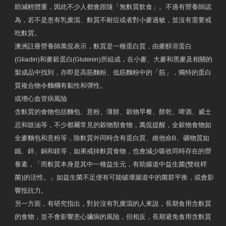
助減輕體重，因此不少人都會跟隨「無麩質飲食」。不過有營養師認
為，若不是患有乳糜瀉、麩質不耐症或者對小麥過敏，並沒有需要戒
吃麩質。
澳洲註冊營養師萬侃表示，麩質是一種蛋白質，由麥醇溶蛋白
(Gliadin)和麥穀蛋白(Glutenin)所組成，在小麥、大麥和黑麥及相關的
製成品中找到，亦即是高筋麵粉、低筋麵粉中的「筋」，獨特的蛋白
質複合物令麵糰有黏性和彈性。
或增心血管病風險
含麩質的食物包括麵包、意粉、薄餅、穀物早餐、餅乾、啤酒、威士
忌和豉油等，不少都屬常見的穀物類食物，萬侃提醒，全穀物食物如
全麥麵包和意粉等，除麩質外同時含有蛋白質、維他命B、礦物質如
鐵、鋅、銅和鎂等，如果戒掉麩質食物，也會減少吸收同時存在的營
養素，「而麩質本身是其中一種益生元，有助腸道中益生菌(雙歧桿
菌)的活性。」如益生菌不足便有可能破壞腸道中的菌群平衡，或會影
響抵抗力。
另一方面，有研究指出，對於沒有乳糜瀉的人來說，長期食用含麩質
的食物，並不會影響患心臟病的風險，但相反，長期避免食用含麩質