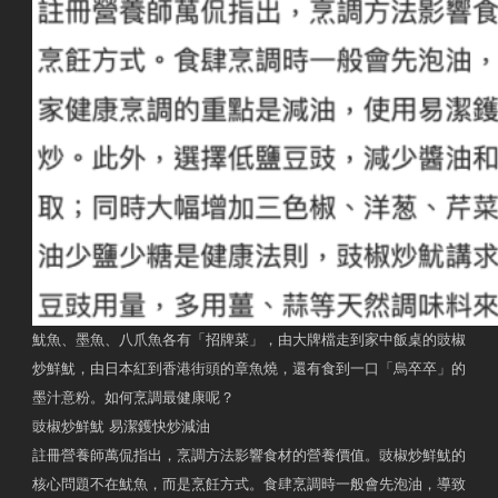
魷魚、墨魚、八爪魚各有「招牌菜」，由大牌檔走到家中飯桌的豉椒
炒鮮魷，由日本紅到香港街頭的章魚燒，還有食到一口「烏卒卒」的
墨汁意粉。如何烹調最健康呢？
豉椒炒鮮魷 易潔鑊快炒減油
註冊營養師萬侃指出，烹調方法影響食材的營養價值。豉椒炒鮮魷的
核心問題不在魷魚，而是烹飪方式。食肆烹調時一般會先泡油，導致