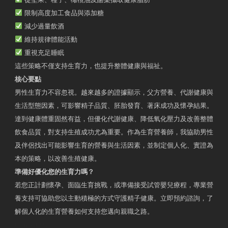
限制高度加工食品與添加糖
減少過量飲酒
維持規律體能活動
重視充足睡眠
這些策略不僅支持生育力，也提升整體健康與福祉。
核心要點
男性生育力不容忽視。越來越多的證據顯示，父方營養、代謝健康與
生活型態因素，可影響精子品質、胚胎發育、著床成功及懷孕結果。
達到健康體重固然有益，但優化代謝健康、降低氧化壓力及改善整體
飲食品質，對支持生殖成功尤為重要。作為生育營養師，我協助男性
及伴侶找出可能影響生育的營養與生活因素，並制定個人化、實證為
本的策略，以改善生殖健康。
準備好優化您的生育力嗎？
若您正計劃懷孕、面臨生育挑戰，或準備接受試管嬰兒療程，專業營
養支持可協助您以主動積極的方式守護精子健康。立即預約諮詢，了
解個人化的生育營養如何支持您邁向親職之路。
Contact Us