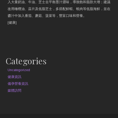
入大量奶油、牛油、芝士去平衡墨汁澀味，導致飽和脂肪大增；建議
改用橄欖油、蒜片及低脂芝士，多搭配鮮蝦、蜆肉等低脂海鮮，並在
醬汁中加入番茄、蘑菇、菠菜等，豐富口味和營養。
[健康]
原文網址
約見營養師
Categories
Uncategorized
健康資訊
備孕營養資訊
媒體訪問