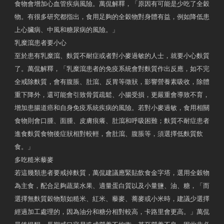
食物會增加心血管疾病風險。萬侃解釋，「原因有可能是少吃了全穀
物。有很多研究都指出，食用足夠的全穀物對身體有益，例如降低患
上心臟病、中風和糖尿病的風險。」
乳糜瀉患者要小心
至於患有乳糜瀉、麩質不耐症或者對小麥過敏的人士，就要小心麩質
了。萬侃解釋，「乳糜瀉患者的免疫系統會對麩質作出反應，如不完
全戒除麩質，會有腹脹、肚瀉、反胃等徵狀，影響營養素吸收，除體
重下降外，還可能會引致骨質疏鬆、小腸受損，更嚴重會導致不育，
增加患腸道癌和自身免疫系統疾病的風險。若對小麥過敏，食用相關
食物則會口腫、面腫、皮膚痕癢、肚瀉和呼吸困難；麩質不耐症患者
進食麩質食物後症狀相對較輕，會肚瀉、腹脹等，須選擇低麩質飲
食。」
多吃糙米藜麥
若這幾類患者要戒掉麩質，萬侃建議應緊貼飲食金字塔，選用全穀物
為主食，配合足夠蔬菜水果、適量蛋白質以及小量鹽、油、糖，「而
選擇無麩質穀物類如糙米、紅米、藜麥、蕎麥或小米時，建議少選擇
經過加工處理的，因為油分和糖分相對較高，卡路里會更高。」萬侃