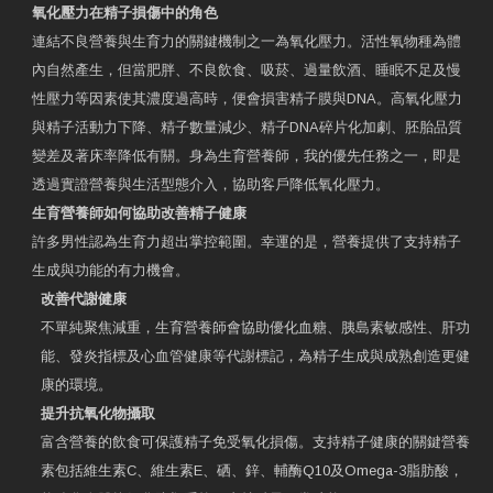
氧化壓力在精子損傷中的角色
連結不良營養與生育力的關鍵機制之一為氧化壓力。活性氧物種為體
內自然產生，但當肥胖、不良飲食、吸菸、過量飲酒、睡眠不足及慢
性壓力等因素使其濃度過高時，便會損害精子膜與DNA。高氧化壓力
與精子活動力下降、精子數量減少、精子DNA碎片化加劇、胚胎品質
變差及著床率降低有關。身為生育營養師，我的優先任務之一，即是
透過實證營養與生活型態介入，協助客戶降低氧化壓力。
生育營養師如何協助改善精子健康
許多男性認為生育力超出掌控範圍。幸運的是，營養提供了支持精子
生成與功能的有力機會。
改善代謝健康
不單純聚焦減重，生育營養師會協助優化血糖、胰島素敏感性、肝功
能、發炎指標及心血管健康等代謝標記，為精子生成與成熟創造更健
康的環境。
提升抗氧化物攝取
富含營養的飲食可保護精子免受氧化損傷。支持精子健康的關鍵營養
素包括維生素C、維生素E、硒、鋅、輔酶Q10及Omega-3脂肪酸，