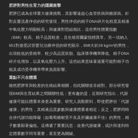
肥胖對男性生育力的隱藏衝擊
肥胖已成為全球重大健康挑戰，其影響遠超心血管疾病與糖尿病。針
對反覆流產伴侶的研究發現，男性伴侶的精子DNA碎片化程度及精液
中氧化壓力明顯較高；與健康對照組相比，這些男性體重指數
（BMI）較高、精子品質較差，且生殖荷爾蒙指標異常。另一項納入
651對接受試管嬰兒治療伴侶的研究顯示，BMI大於28 kg/m²的男性，
出現較低的受精率、較少高品質胚胎、臨床懷孕機率降低、精子DNA
碎片化增加，以及氧化壓力上升。這些結果意味著過重可能對精子功
能及成功受孕機率帶來負面影響。
重點不只在體重
雖然肥胖常與較差的生殖結果相關，但此關聯並非絕對。部分研究發
現BMI與生育結果之間關聯性低；更有趣的是，近期研究指出，代謝
健康可能比體重本身更為重要。研究人員觀察到，即使肥胖但「代謝
健康」的男性，其精液品質參數與健康體重者相近；反之，肥胖同時
合併代謝功能障礙（如葡萄糖耐受不良及肝臟健康不佳）的男性，精
子數量顯著偏低。這傳遞了重要訊息：改善代謝健康，或許與達到特
定體重數字同等重要，甚至更為關鍵。