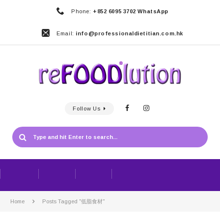
Phone:
+852 6095 3702 WhatsApp
Email:
info@professionaldietitian.com.hk
Follow Us
Home
Posts Tagged "低脂食材"