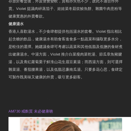
存放於餐盒後，外皮便會變軟，賣相亦失色不少，故此不適合作外
賣。Violet 提議肉碎蒸茄子、娃娃菜冬菇炆鯪魚餅、雜菌牛肉意粉等
健康實惠的外賣餐款。
健康湯水
香港人喜歡湯水，不少食肆都提供包括湯水的套餐。Violet 指出相比
起含糖的飲品，健康湯水有助食客進食多一點蔬菜和攝取更多水分，
是較佳的選擇。她建議食肆可考慮以蔬菜和其他低脂及低鹽的食材煮
出健康湯水。中湯方面，Violet 推介白菜瘦肉菜乾湯、節瓜章魚豬腱
湯，以及青紅蘿蔔栗子鮮淮山花生眉豆素湯；而西湯方面，則可選擇
雜菜湯、番茄腰果湯，以及低脂忌廉南瓜湯。只要多花心思，食肆定
可製作既美味又健康的外賣，吸引更多顧客。
衛生署製作 星級有營食肆
預約註冊營養師 Violet Man
專業範疇
AM730 戒麩質 未必健康啲