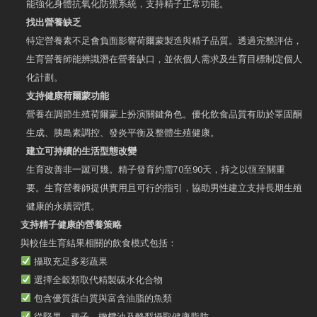
能強化身體抗氧化防禦系統，支持精子正常功能。
找出營養缺乏
特定營養素不足會負面影響荷爾蒙製造與精子品質。透過完整評估，
生育營養師能辨識潛在營養缺口，並依個人需求及生育目標制定個人
化計劃。
支持健康荷爾蒙功能
營養在調節生殖荷爾蒙上扮演關鍵角色。優化飲食品質有助於睪固酮
生成、胰島素調控、發炎平衡及整體生殖健康。
建立可持續的生活型態改變
生育改善非一蹴可幾。精子發育約需70至90天，持之以恆至關重
要。生育營養師提供實用且可行的指引，協助男性建立支持長期生殖
健康的永續習慣。
支持精子健康的營養策略
與較佳生育結果相關的飲食模式包括：
攝取充足多彩蔬果
選擇全穀類取代精製碳水化合物
包含優質蛋白質與富含油脂的魚類
從堅果、種子、橄欖油及酪梨攝取健康脂肪