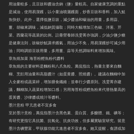
用油量較多，且豆豉和醬油含鈉（鹽）量較高。自家健康烹調的重點
是減油，使用易潔鑊，以小量油噴灑鑊面，炒香豆豉和香料，加入魷
魚快炒。此外，選擇低鹽豆豉，減少醬油和蠔油的用量，多用蒜、
薑、胡椒來調味，減低鈉質攝取；同時大幅增加三色椒、洋葱、芹
菜、西蘭花等蔬菜的比例。註冊營養師冼雯菁亦強調，少油少鹽少糖
是健康法則，豉椒炒魷講求鑊氣，用油少不免，用易潔鑊炒可減少用
油；同時調節豆豉用量，多用薑、蒜等天然調味料來增加風味。
章魚燒加菜 海苔粉鰹魚粉代醬料
章魚燒的主要材料是麵粉和八爪魚粒。萬侃指出，熱量主要來自麵
糊、烹飪用油量和高脂醬汁（如蛋黄醬、照燒醬）。建議在麵糊中加
入全麥粉或蔬菜碎，增加膳食纖維；並奉行少醬原則。冼雯菁亦建
議，麵糊加入蔬菜粒增加口感；另用海苔粉或鰹魚粉來代替熱量高的
蛋黃醬、沙律醬或燒汁等醬料。
墨汁意粉 甲亢患者不宜多食
至於墨汁意粉，萬侃指墨汁含黑色素、蛋白質、多醣體、鐵、碘等；
有研究更指它具抗菌、抗氧化、抗炎功效，但多屬實驗室研究。留意
墨汁含碘豐富，甲狀腺功能亢進患者不宜多食。她又提醒，食譜或加