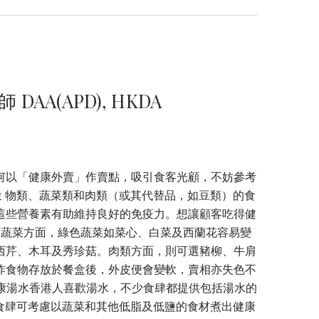
A(APD), HKDA
何以「健康外賣」作賣點，吸引食客光顧，不妨參考
 括 穀 物類、蔬菜類和肉類（或其代替品，如豆類）的食
這些營養素有助維持良好的免疫力。想讓顧客吃得健
材。蔬菜方面，綠色蔬菜如菜心、白菜及西蘭花容易變
西芹、木耳及秀珍菇。肉類方面，則可選豬柳、牛肩
炸食物存放於餐盒後，外皮便會變軟，賣相亦失色不
 健康湯水香港人喜歡湯水，不少食肆都提供包括湯水的
議食肆可考慮以蔬菜和其他低脂及低鹽的食材煮出健康