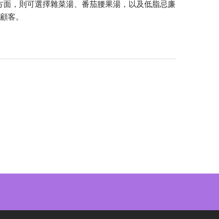
湯方面，則可選擇雜菜湯、番茄腰果湯，以及低脂忌廉
顧客。