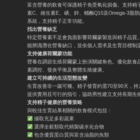
富含營養的飲食可保護精子免受氧化損傷。支持精
素C、維生素E、硒、鋅、輔酶Q10及Omega-3
系統，支持精子正常功能。
找出營養缺乏
特定營養素不足會負面影響荷爾蒙製造與精子品質
能辨識潛在營養缺口，並依個人需求及生育目標制
支持健康荷爾蒙功能
營養在調節生殖荷爾蒙上扮演關鍵角色。優化飲食
素調控、發炎平衡及整體生殖健康。
建立可持續的生活型態改變
生育改善非一蹴可幾。精子發育約需70至90天，
提供實用且可行的指引，協助男性建立支持長期生
支持精子健康的營養策略
與較佳生育結果相關的飲食模式包括：
攝取充足多彩蔬果
選擇全穀類取代精製碳水化合物
包含優質蛋白質與富含油脂的魚類