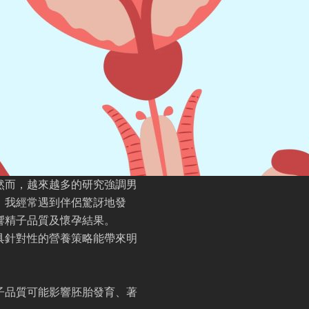
然而，越來越多的研究強調男
，我經常遇到伴侶驚訝地發
響精子品質及懷孕結果。
具針對性的營養策略能帶來明
子品質可能影響胚胎發育、著