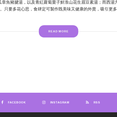
湯、節瓜章魚豬腱湯，以及青紅蘿蔔栗子鮮淮山花生眉豆素湯；而西
。只要多花心思，食肆定可製作既美味又健康的外賣，吸引更多
READ MORE
FACEBOOK
INSTAGRAM
RSS