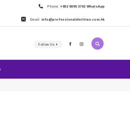
Phone:
+852 6095 3702 WhatsApp
Email:
info@professionaldietitian.com.hk
Follow Us
S