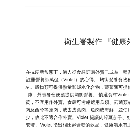
衛生署製作 『健康外賣
在抗疫新常態下，港人從食肆訂購外賣已成為一種
註冊營養師萬侃（Violet）的心得。 均衡營養食物
材。穀物類可提供熱量和碳水化合物，蔬菜類可提
康，外賣餐盒便應提供均衡營養。 慎選食材Vio
黃，不宜用作外賣。食肆可考慮選用瓜類、菇菌類
肉及西冷等瘦肉，或去皮禽肉、魚肉或海鮮，並使
少，故此不適合作外賣。Violet 提議肉碎蒸茄
套餐。Violet 指出相比起含糖的飲品，健康