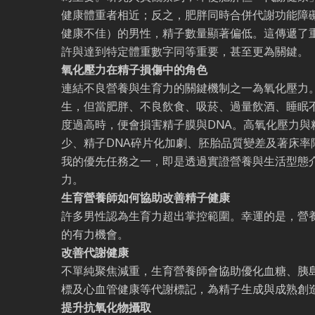
健康體重者相近；反之，肥胖同時合併代謝功能障
健康不佳）的男性，精子數量顯著偏低。這傳遞了
許與達到特定體重數字同等重要，甚至更為關鍵。
氧化壓力在精子損傷中的角色
連結不良營養與生育力的關鍵機制之一為氧化壓力
生，但當肥胖、不良飲食、吸菸、過量飲酒、睡眠
度過高時，便會損害精子膜與DNA。高氧化壓力與
少、精子DNA碎片化加劇、胚胎品質變差及著床率
我的優先任務之一，即是透過實證營養與生活型態
力。
生育營養師如何協助改善精子健康
許多男性認為生育力超出掌控範圍。幸運的是，營
的有力機會。
改善代謝健康
不單純聚焦減重，生育營養師會協助優化血糖、胰
標及心血管健康等代謝標記，為精子生成與成熟創
提升抗氧化物攝取