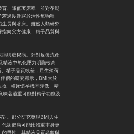
發育、降低著床率，並對孕期
子若過度暴露於活性氧物種
胎生長與著床。雖然人類研究
據指向父方健康、精子品質與
疾病與糖尿病。針對反覆流產
及精液中氧化壓力明顯較高；
高、精子品質較差，且生殖荷
伴侶的研究顯示，BMI大於
質胚胎、臨床懷孕機率降低、精
意味著過重可能對精子功能及
對。部分研究發現BMI與生
，代謝健康可能比體重本身更
」的男性，其精液品質參數與