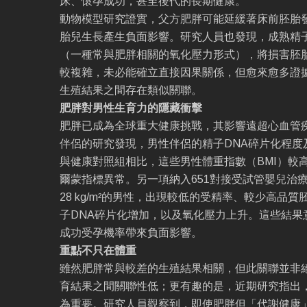
床、懷孕成功，甚至後代的長期健康。
動物模型研究證實，父方肥胖可能延緩著床前胚胎
胎兒生長產生負面影響。研究人員也發現，成熟精
（一種常與肥胖相關的氧化壓力形式），將損害胚
較複雜，未必能確立直接因果關係，但愈來愈多證
生殖結果之間存在類似關聯。
肥胖對男性生育力的隱藏衝擊
肥胖已成為全球重大健康挑戰，其影響遠超心血管
伴侶的研究發現，男性伴侶的精子DNA碎片化程度
與健康對照組相比，這些男性體重指數（BMI）較
爾蒙指標異常。另一項納入651對接受試管嬰兒治療
28 kg/m²的男性，出現較低的受精率、較少高品
子DNA碎片化增加，以及氧化壓力上升。這些結果
成功受孕機率帶來負面影響。
重點不只在體重
雖然肥胖常與較差的生殖結果相關，但此關聯並非絕
育結果之間關聯性低；更有趣的是，近期研究指出
為重要。研究人員觀察到，即使肥胖但「代謝健康