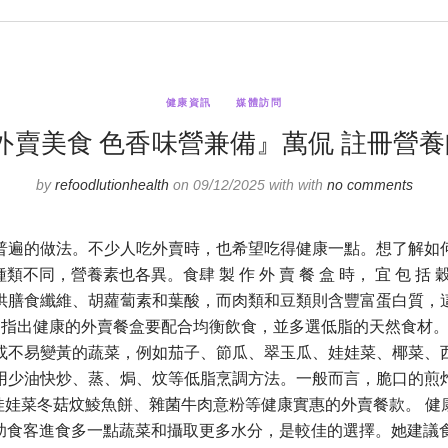
健康資訊
媒體訪問
美食 色香味營兼備』萬侃 註冊營養師 DA
by
refoodlutionhealth
on 09/12/2025 with with
no comments
普遍的做法。不少人吃外賣時，也希望吃得健康一點。想了解如
種類不同，營養素也各異。食肆 製 作 外 賣 餐 盒 時， 宜 包
供膳食纖維、胡蘿蔔素和葉酸，而肉類和豆類則含豐富蛋白質，
let 指出健康的外賣餐盒要配合均衡飲食，並多選低脂的天然食
或不易變黃的蔬菜，例如茄子、節瓜、翠玉瓜、娃娃菜、椰菜、
用少油快炒、蒸、焗、炆等低脂烹調方法。一般而言，脆口的煎
子、娃娃菜冬菇炆鯪魚餅、雜菌牛肉意粉等健康實惠的外賣餐款。
湯水有助食客進食多一點蔬菜和攝取更多水分，是較佳的選擇。她建