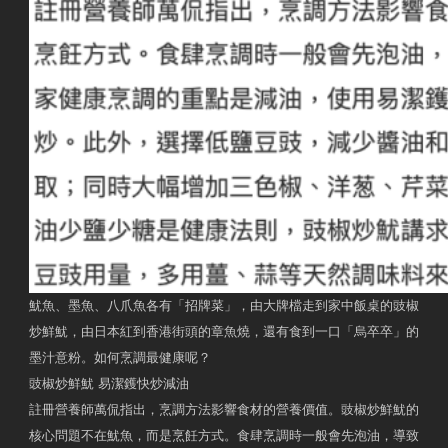
魷魚、墨魚、八爪魚各有「招牌菜」，由大牌檔走到家中飯桌的豉椒
炒鮮魷，由日本紅到香港街頭的章魚燒，還有食到一口「烏卒卒」的
墨汁意粉。如何烹調最健康呢？
豉椒炒鮮魷 易潔鑊快炒減油
註冊營養師萬侃指出，烹調方法影響食材的營養價值。豉椒炒鮮魷的
核心問題不在魷魚，而是烹飪方式。食肆烹調時一般會先泡油，導致