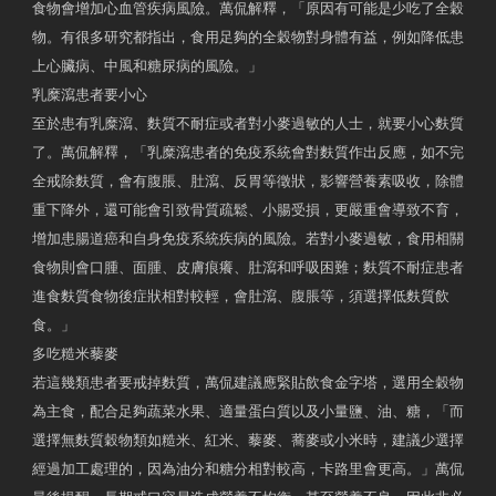
食物會增加心血管疾病風險。萬侃解釋，「原因有可能是少吃了全穀
物。有很多研究都指出，食用足夠的全穀物對身體有益，例如降低患
上心臟病、中風和糖尿病的風險。」
乳糜瀉患者要小心
至於患有乳糜瀉、麩質不耐症或者對小麥過敏的人士，就要小心麩質
了。萬侃解釋，「乳糜瀉患者的免疫系統會對麩質作出反應，如不完
全戒除麩質，會有腹脹、肚瀉、反胃等徵狀，影響營養素吸收，除體
重下降外，還可能會引致骨質疏鬆、小腸受損，更嚴重會導致不育，
增加患腸道癌和自身免疫系統疾病的風險。若對小麥過敏，食用相關
食物則會口腫、面腫、皮膚痕癢、肚瀉和呼吸困難；麩質不耐症患者
進食麩質食物後症狀相對較輕，會肚瀉、腹脹等，須選擇低麩質飲
食。」
多吃糙米藜麥
若這幾類患者要戒掉麩質，萬侃建議應緊貼飲食金字塔，選用全穀物
為主食，配合足夠蔬菜水果、適量蛋白質以及小量鹽、油、糖，「而
選擇無麩質穀物類如糙米、紅米、藜麥、蕎麥或小米時，建議少選擇
經過加工處理的，因為油分和糖分相對較高，卡路里會更高。」萬侃