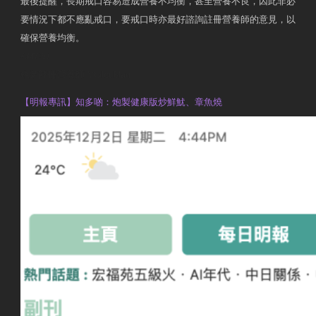
最後提醒，長期戒口容易造成營養不均衡，甚至營養不良，因此非必
要情況下都不應亂戒口，要戒口時亦最好諮詢註冊營養師的意見，以
確保營養均衡。
AM730
執業註冊營養師 Violet Man
【明報專訊】知多啲：炮製健康版炒鮮魷、章魚燒