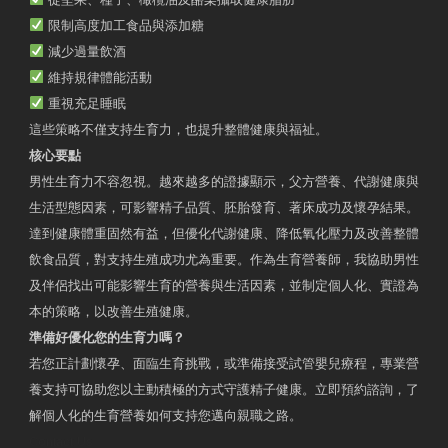
限制高度加工食品與添加糖
減少過量飲酒
維持規律體能活動
重視充足睡眠
這些策略不僅支持生育力，也提升整體健康與福祉。
核心要點
男性生育力不容忽視。越來越多的證據顯示，父方營養、代謝健康與
生活型態因素，可影響精子品質、胚胎發育、著床成功及懷孕結果。
達到健康體重固然有益，但優化代謝健康、降低氧化壓力及改善整體
飲食品質，對支持生殖成功尤為重要。作為生育營養師，我協助男性
及伴侶找出可能影響生育的營養與生活因素，並制定個人化、實證為
本的策略，以改善生殖健康。
準備好優化您的生育力嗎？
若您正計劃懷孕、面臨生育挑戰，或準備接受試管嬰兒療程，專業營
養支持可協助您以主動積極的方式守護精子健康。立即預約諮詢，了
解個人化的生育營養如何支持您邁向親職之路。
Contact Us