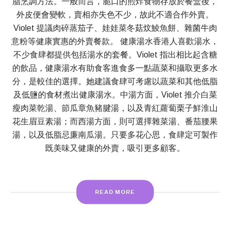
脂烹調方法。一般而言，脆口的煎炸食物存放於餐盒後，
外皮便會變軟，賣相亦失色不少，故此不適合作外賣。
Violet 提議肉碎蒸茄子、娃娃菜冬菇炆鯪魚餅、雜菌牛肉
意粉等健康實惠的外賣餐款。 健康湯水香港人喜歡湯水，
不少食肆都提供包括湯水的套餐。Violet 指出相比起含糖
的飲品，健康湯水有助食客進食多一點蔬菜和攝取更多水
分，是較佳的選擇。她建議食肆可考慮以蔬菜和其他低脂
及低鹽的食材煮出健康湯水。中湯方面，Violet 推介白菜
瘦肉菜乾湯、節瓜章魚豬腱湯，以及青紅蘿蔔栗子鮮淮山
花生眉豆素湯；而西湯方面，則可選擇雜菜湯、番茄腰果
湯，以及低脂忌廉南瓜湯。只要多花心思，食肆定可製作
既美味又健康的外賣，吸引更多顧客。
READ MORE