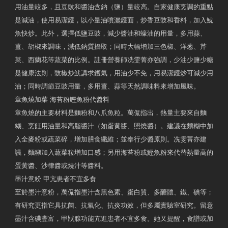
用油量較多，且豆豉和醬油含鈉（鹽）量較高。自家健康烹調的重點
是減油，使用易潔鑊，以小量油噴灑鑊面，炒香豆豉和香料，加入魷
魚快炒。此外，選擇低鹽豆豉，減少醬油和蠔油的用量，多用蒜、
薑、胡椒來調味，減低鈉質攝取；同時大幅增加三色椒、洋葱、芹
菜、西蘭花等蔬菜的比例。註冊營養師冼雯菁亦強調，少油少鹽少糖
是健康法則，豉椒炒魷講求鑊氣，用油少不免，用易潔鑊炒可減少用
油；同時調節豆豉用量，多用薑、蒜等天然調味料來增加風味。
章魚燒加菜 海苔粉鰹魚粉代醬料
章魚燒的主要材料是麵粉和八爪魚粒。萬侃指出，熱量主要來自麵
糊、烹飪用油量和高脂醬汁（如蛋黄醬、照燒醬）。建議在麵糊中加
入全麥粉或蔬菜碎，增加膳食纖維；並奉行少醬原則。冼雯菁亦建
議，麵糊加入蔬菜粒增加口感；另用海苔粉或鰹魚粉來代替熱量高的
蛋黃醬、沙律醬或燒汁等醬料。
墨汁意粉 甲亢患者不宜多食
至於墨汁意粉，萬侃指墨汁含黑色素、蛋白質、多醣體、鐵、碘等；
有研究更指它具抗菌、抗氧化、抗炎功效，但多屬實驗室研究。留意
墨汁含碘豐富，甲狀腺功能亢進患者不宜多食。她又提醒，食譜或加