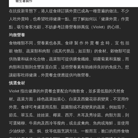
在抗疫新常態下，港人從食肆訂購外賣已成為一種普遍的做法。不少
人吃外賣時，也希望吃得健康一點。想了解如何以「健康外賣」作賣
點，吸引食客光顧，不妨參考註冊營養師萬侃（Violet）的心得。
均衡營養
食物種類不同，營養素也各異。食肆 製 作 外 賣 餐 盒 時， 宜 包 括
穀 物類、蔬菜類和肉類（或其代替品，如豆類）的食材。穀物類可提
供熱量和碳水化合物，蔬菜類可提供膳食纖維、胡蘿蔔素和葉酸，而
肉類和豆類則含豐富蛋白質，這些營養素有助維持良好的免疫力。想
讓顧客吃得健康，外賣餐盒便應提供均衡營養。
慎選食材
Violet 指出健康的外賣餐盒要配合均衡飲食，並多選低脂的天然食
材。蔬菜方面，綠色蔬菜如菜心、白菜及西蘭花容易變黃，不宜用作
外賣。食肆可考慮選用瓜類、菇菌類或不易變黃的蔬菜，例如茄子、
節瓜、翠玉瓜、娃娃菜、椰菜、西芹、木耳及秀珍菇。肉類方面，則
可選豬柳、牛肩肉及西冷等瘦肉，或去皮禽肉、魚肉或海鮮，並使用
少油快炒、蒸、焗、炆等低脂烹調方法。一般而言，脆口的煎炸食物