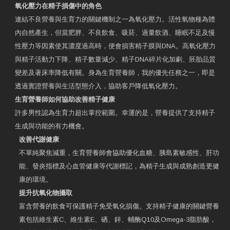
氧化壓力在精子損傷中的角色
連結不良營養與生育力的關鍵機制之一為氧化壓力。活性氧物種為體
內自然產生，但當肥胖、不良飲食、吸菸、過量飲酒、睡眠不足及慢
性壓力等因素使其濃度過高時，便會損害精子膜與DNA。高氧化壓力
與精子活動力下降、精子數量減少、精子DNA碎片化加劇、胚胎品質
變差及著床率降低有關。身為生育營養師，我的優先任務之一，即是
透過實證營養與生活型態介入，協助客戶降低氧化壓力。
生育營養師如何協助改善精子健康
許多男性認為生育力超出掌控範圍。幸運的是，營養提供了支持精子
生成與功能的有力機會。
改善代謝健康
不單純聚焦減重，生育營養師會協助優化血糖、胰島素敏感性、肝功
能、發炎指標及心血管健康等代謝標記，為精子生成與成熟創造更健
康的環境。
提升抗氧化物攝取
富含營養的飲食可保護精子免受氧化損傷。支持精子健康的關鍵營養
素包括維生素C、維生素E、硒、鋅、輔酶Q10及Omega-3脂肪酸，