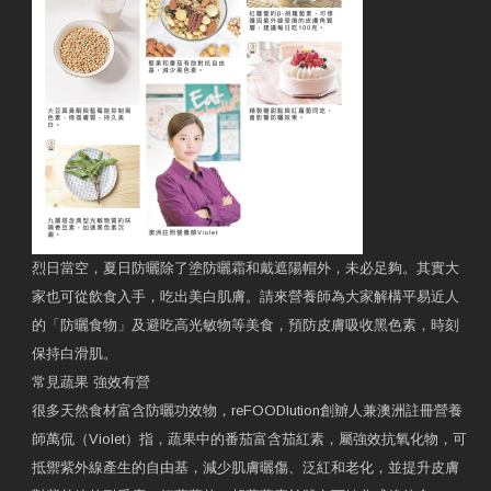
烈日當空，夏日防曬除了塗防曬霜和戴遮陽帽外，未必足夠。其實大
家也可從飲食入手，吃出美白肌膚。請來營養師為大家解構平易近人
的「防曬食物」及避吃高光敏物等美食，預防皮膚吸收黑色素，時刻
保持白滑肌。
常見蔬果 強效有營
很多天然食材富含防曬功效物，reFOODlution創辧人兼澳洲註冊營養
師萬侃（Violet）指，蔬果中的番茄富含茄紅素，屬強效抗氧化物，可
抵禦紫外線產生的自由基，減少肌膚曬傷、泛紅和老化，並提升皮膚