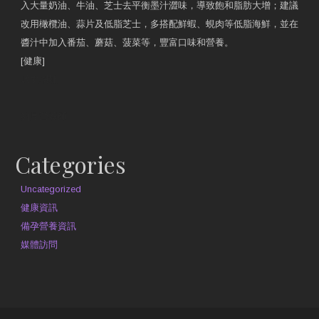
入大量奶油、牛油、芝士去平衡墨汁澀味，導致飽和脂肪大增；建議
改用橄欖油、蒜片及低脂芝士，多搭配鮮蝦、蜆肉等低脂海鮮，並在
醬汁中加入番茄、蘑菇、菠菜等，豐富口味和營養。
[健康]
原文網址
約見營養師
Categories
Uncategorized
健康資訊
備孕營養資訊
媒體訪問