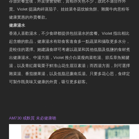
存放於餐盒後，外皮便會變軟，賣相亦失色不少，故此不適合作外
賣。Violet 提議肉碎蒸茄子、娃娃菜冬菇炆鯪魚餅、雜菌牛肉意粉等
健康實惠的外賣餐款。
健康湯水
香港人喜歡湯水，不少食肆都提供包括湯水的套餐。Violet 指出相比
起含糖的飲品，健康湯水有助食客進食多一點蔬菜和攝取更多水分，
是較佳的選擇。她建議食肆可考慮以蔬菜和其他低脂及低鹽的食材煮
出健康湯水。中湯方面，Violet 推介白菜瘦肉菜乾湯、節瓜章魚豬腱
湯，以及青紅蘿蔔栗子鮮淮山花生眉豆素湯；而西湯方面，則可選擇
雜菜湯、番茄腰果湯，以及低脂忌廉南瓜湯。只要多花心思，食肆定
可製作既美味又健康的外賣，吸引更多顧客。
衛生署製作 星級有營食肆
預約註冊營養師 Violet Man
專業範疇
AM730 戒麩質 未必健康啲