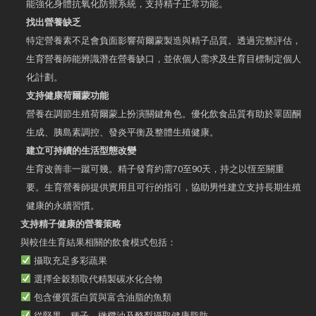
能強化身體抗氧化防禦系統，支持精子正常功能。
找出營養缺乏
特定營養素不足會負面影響荷爾蒙製造與精子品質。透過完整評估，
生育營養師能辨識潛在營養缺口，並依個人需求及生育目標制定個人
化計劃。
支持健康荷爾蒙功能
營養在調節生殖荷爾蒙上扮演關鍵角色。優化飲食品質有助於睪固酮
生成、胰島素調控、發炎平衡及整體生殖健康。
建立可持續的生活型態改變
生育改善非一蹴可幾。精子發育約需70至90天，持之以恆至關重
要。生育營養師提供實用且可行的指引，協助男性建立支持長期生殖
健康的永續習慣。
支持精子健康的營養策略
與較佳生育結果相關的飲食模式包括：
攝取充足多彩蔬果
選擇全穀類取代精製碳水化合物
包含優質蛋白質與富含油脂的魚類
從堅果、種子、橄欖油及酪梨攝取健康脂肪