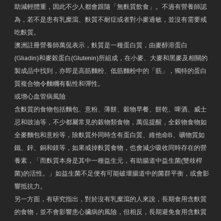
助減輕體重，因此不少人都會跟隨「無麩質飲食」。不過有營養師認
為，若不是患有乳糜瀉、麩質不耐症或者對小麥過敏，並沒有需要戒
吃麩質。
澳洲註冊營養師萬侃表示，麩質是一種蛋白質，由麥醇溶蛋白
(Gliadin)和麥穀蛋白(Glutenin)所組成，在小麥、大麥和黑麥及相關的
製成品中找到，亦即是高筋麵粉、低筋麵粉中的「筋」，獨特的蛋白
質複合物令麵糰有黏性和彈性。
或增心血管病風險
含麩質的食物包括麵包、意粉、薄餅、穀物早餐、餅乾、啤酒、威士
忌和豉油等，不少都屬常見的穀物類食物，萬侃提醒，全穀物食物如
全麥麵包和意粉等，除麩質外同時含有蛋白質、維他命B、礦物質如
鐵、鋅、銅和鎂等，如果戒掉麩質食物，也會減少吸收同時存在的營
養素，「而麩質本身是其中一種益生元，有助腸道中益生菌(雙歧桿
菌)的活性。」如益生菌不足便有可能破壞腸道中的菌群平衡，或會影
響抵抗力。
另一方面，有研究指出，對於沒有乳糜瀉的人來說，長期食用含麩質
的食物，並不會影響患心臟病的風險，但相反，長期避免食用含麩質