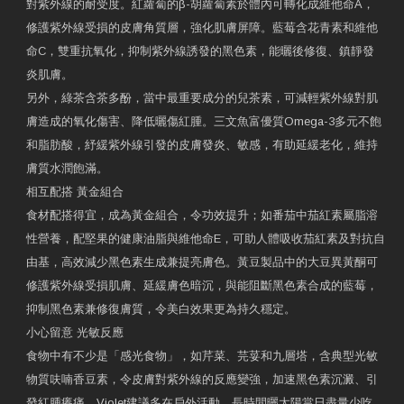
對紫外線的耐受度。紅蘿蔔的β-胡蘿蔔素於體內可轉化成維他命A，
修護紫外線受損的皮膚角質層，強化肌膚屏障。藍莓含花青素和維他
命C，雙重抗氧化，抑制紫外線誘發的黑色素，能曬後修復、鎮靜發
炎肌膚。
另外，綠茶含茶多酚，當中最重要成分的兒茶素，可減輕紫外線對肌
膚造成的氧化傷害、降低曬傷紅腫。三文魚富優質Omega-3多元不飽
和脂肪酸，紓緩紫外線引發的皮膚發炎、敏感，有助延緩老化，維持
膚質水潤飽滿。
相互配搭 黃金組合
食材配搭得宜，成為黃金組合，令功效提升；如番茄中茄紅素屬脂溶
性營養，配堅果的健康油脂與維他命E，可助人體吸收茄紅素及對抗自
由基，高效減少黑色素生成兼提亮膚色。黃豆製品中的大豆異黃酮可
修護紫外線受損肌膚、延緩膚色暗沉，與能阻斷黑色素合成的藍莓，
抑制黑色素兼修復膚質，令美白效果更為持久穩定。
小心留意 光敏反應
食物中有不少是「感光食物」，如芹菜、芫荽和九層塔，含典型光敏
物質呋喃香豆素，令皮膚對紫外線的反應變強，加速黑色素沉澱、引
發紅腫癢痛。Violet建議多在戶外活動、長時間曬太陽當日盡量少吃，