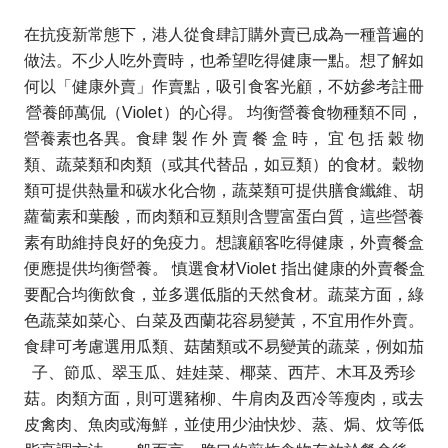
在抗疫新常態下，港人從食肆訂購外賣已成為一種普遍的
做法。不少人吃外賣時，也希望吃得健康一點。想了解如
何以「健康外賣」作賣點，吸引食客光顧，不妨參考註冊
營養師萬侃（Violet）的心得。 均衡營養食物種類不同，
營養素也各異。食肆 製 作 外 賣 餐 盒 時， 宜 包 括 穀 物
類、蔬菜類和肉類（或其代替品，如豆類）的食材。穀物
類可提供熱量和碳水化合物，蔬菜類可提供膳食纖維、胡
蘿蔔素和葉酸，而肉類和豆類則含豐富蛋白質，這些營養
素有助維持良好的免疫力。想讓顧客吃得健康，外賣餐盒
便應提供均衡營養。 慎選食材Violet 指出健康的外賣餐盒
要配合均衡飲食，並多選低脂的天然食材。蔬菜方面，綠
色蔬菜如菜心、白菜及西蘭花容易變黃，不宜用作外賣。
食肆可考慮選用瓜類、菇菌類或不易變黃的蔬菜，例如茄
子、節瓜、翠玉瓜、娃娃菜、椰菜、西芹、木耳及秀珍
菇。肉類方面，則可選豬柳、牛肩肉及西冷等瘦肉，或去
皮禽肉、魚肉或海鮮，並使用少油快炒、蒸、焗、炆等低