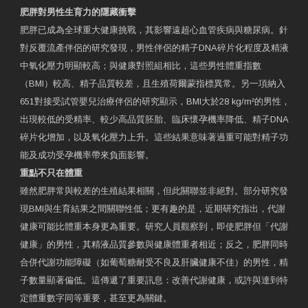
肥胖對男性生育力的隱藏衝擊
肥胖已成為全球重大健康挑戰，其影響遠超心血管疾病與糖尿病。針
對反覆流產伴侶的研究發現，男性伴侶的精子DNA碎片化程度及精液
中氧化壓力明顯較高；與健康對照組相比，這些男性體重指數
（BMI）較高、精子品質較差，且生殖荷爾蒙指標異常。另一項納入
651對接受試管嬰兒治療伴侶的研究顯示，BMI大於28 kg/m²的男性，
出現較低的受精率、較少高品質胚胎、臨床懷孕機率降低、精子DNA
碎片化增加，以及氧化壓力上升。這些結果意味著過重可能對精子功
能及成功受孕機率帶來負面影響。
重點不只在體重
雖然肥胖常與較差的生殖結果相關，但此關聯並非絕對。部分研究發
現BMI與生育結果之間關聯性低；更有趣的是，近期研究指出，代謝
健康可能比體重本身更為重要。研究人員觀察到，即使肥胖但「代謝
健康」的男性，其精液品質參數與健康體重者相近；反之，肥胖同時
合併代謝功能障礙（如葡萄糖耐受不良及肝臟健康不佳）的男性，精
子數量顯著偏低。這傳遞了重要訊息：改善代謝健康，或許與達到特
定體重數字同等重要，甚至更為關鍵。