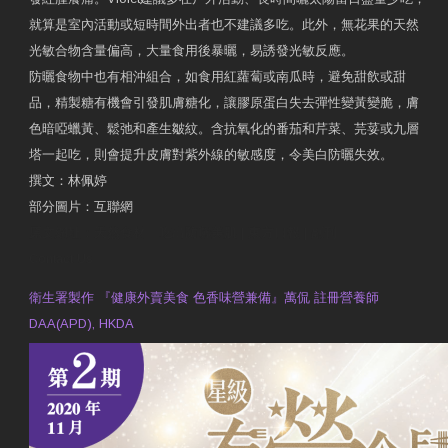
就算是室內活動或短時間外出者也不建議多吃。此外，無花果的天然
光敏合物含量偏高，大量食用後暴曬，易誘發光敏反應。
防曬食物中也有相沖組合，如食用紅蘿蔔或南瓜時，避免甜飲或甜
品，精製糖有機會引發肌膚糖化，讓膠原蛋白失去彈性變黃變脆，膚
色暗啞蠟黃、鬆弛和產生皺紋。含抗氧化的番茄和芹菜、芫荽或九層
塔一起吃，則會提升皮膚對紫外線的敏感度，令美白防曬失效。
撰文：林佩婷
部分圖片：互聯網
原文網址：天然食材 吃出防曬美肌 | 東方日報 | 副刊
Contact Us
衛生署製作 『健康外賣美食 色香味營兼備』萬侃 註冊營養師
DAA(APD), HKDA