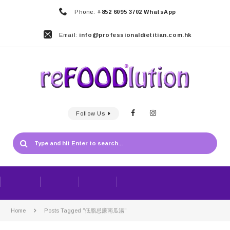
Phone:
+852 6095 3702 WhatsApp
Email:
info@professionaldietitian.com.hk
Follow Us
Home
Posts Tagged "低脂忌廉南瓜湯"