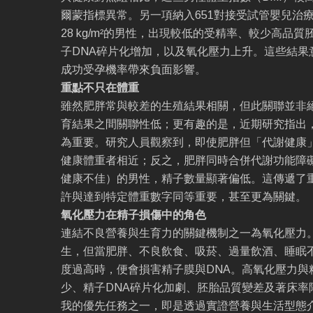
爾蒙指標異常。另一項納入651對接受試管嬰兒治療
28 kg/m²的男性，出現較低的受精率、較少高品
子DNA碎片化增加，以及氧化壓力上升。這些結果
成功受孕機率帶來負面影響。
重點不只在體重
雖然肥胖常與較差的生殖結果相關，但此關聯並非絕
育結果之間關聯性低；更有趣的是，近期研究指出
為重要。研究人員觀察到，即使肥胖但「代謝健康
健康體重者相近；反之，肥胖同時合併代謝功能障
健康不佳）的男性，精子數量顯著偏低。這傳遞了
許與達到特定體重數字同等重要，甚至更為關鍵。
氧化壓力在精子損傷中的角色
連結不良營養與生育力的關鍵機制之一為氧化壓力
生，但當肥胖、不良飲食、吸菸、過量飲酒、睡眠
度過高時，便會損害精子膜與DNA。高氧化壓力與
少、精子DNA碎片化加劇、胚胎品質變差及著床率
我的優先任務之一，即是透過實證營養與生活型態