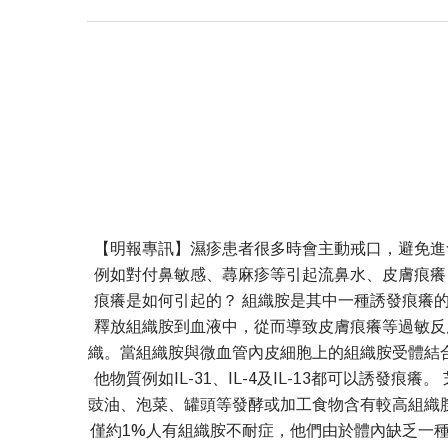
【明報專訊】濕疹患者很多時會主動戒口，避免進
例如對付鼻敏感、蕁麻疹等引起流鼻水、皮膚痕癢
痕癢是如何引起的？ 組織胺是其中一種誘發痕癢
釋放組織胺到血液中，從而導致皮膚痕癢等過敏反
織。當組織胺與微血管內皮細胞上的組織胺受體結
他物質例如IL-31、IL-4及IL-13都可以誘
豉油、泡菜、罐頭等發酵或加工食物含有較高組織
僅約1%人有組織胺不耐症，他們由於體內缺乏一種稱為