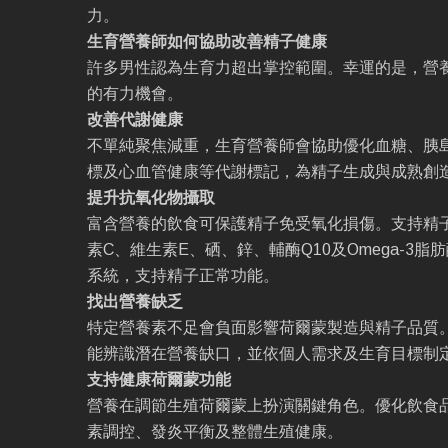
力。
生育營養師如何協助改善精子健康
許多男性認為生育力超出掌控範圍。幸運的是，營
的有力機會。
改善代謝健康
不單純聚焦減重，生育營養師會協助優化血糖、胰
標及心血管健康等代謝標記，為精子生成與成熟創
提升抗氧化物攝取
富含營養的飲食可保護精子免受氧化損傷。支持精
素C、維生素E、硒、鋅、輔酶Q10及Omega-3
系統，支持精子正常功能。
找出營養缺乏
特定營養素不足會負面影響荷爾蒙製造與精子品質
能辨識潛在營養缺口，並依個人需求及生育目標制
支持健康荷爾蒙功能
營養在調節生殖荷爾蒙上扮演關鍵角色。優化飲食
素調控、發炎平衡及整體生殖健康。