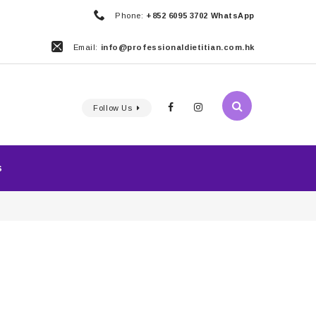
Phone:
+852 6095 3702 WhatsApp
Email:
info@professionaldietitian.com.hk
Follow Us
S