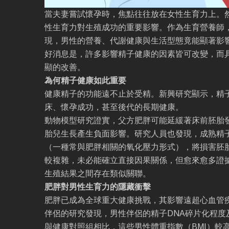
當夫妻嘗試懷孕時，焦點往往放在女性生育力上。
性生育力對生殖成功的重要影響。作為生育營養師
現，男性的營養、代謝健康與生活型態竟能顯著影
好消息是，許多影響精子健康的因素皆可改變，而
顯的改善。
為何精子健康如此重要
健康精子的功能遠不止於受精。新興研究顯示，精
床、懷孕成功，甚至後代的長期健康。
動物模型研究證實，父方肥胖可能延緩著床前胚胎
胎兒生長產生負面影響。研究人員也發現，成熟精
（一種常與肥胖相關的氧化壓力形式），將損害胚
較複雜，未必能確立直接因果關係，但愈來愈多證
生殖結果之間存在類似關聯。
肥胖對男性生育力的隱藏衝擊
肥胖已成為全球重大健康挑戰，其影響遠超心血管
伴侶的研究發現，男性伴侶的精子DNA碎片化程度
與健康對照組相比，這些男性體重指數（BMI）較