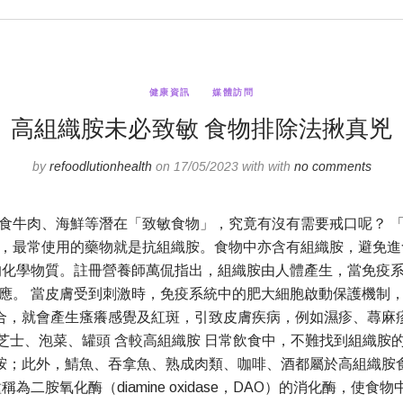
健康資訊
媒體訪問
高組織胺未必致敏 食物排除法揪真兇
by
refoodlutionhealth
on 17/05/2023 with with
no comments
食牛肉、海鮮等潛在「致敏食物」，究竟有沒有需要戒口呢？ 
，最常使用的藥物就是抗組織胺。食物中亦含有組織胺，避免進
的化學物質。註冊營養師萬侃指出，組織胺由人體產生，當免疫
應。 當皮膚受到刺激時，免疫系統中的肥大細胞啟動保護機制
合，就會產生瘙癢感覺及紅斑，引致皮膚疾病，例如濕疹、蕁麻
發痕癢。 芝士、泡菜、罐頭 含較高組織胺 日常飲食中，不難找到
胺；此外，鯖魚、吞拿魚、熟成肉類、咖啡、酒都屬於高組織胺
二胺氧化酶（diamine oxidase，DAO）的消化酶，