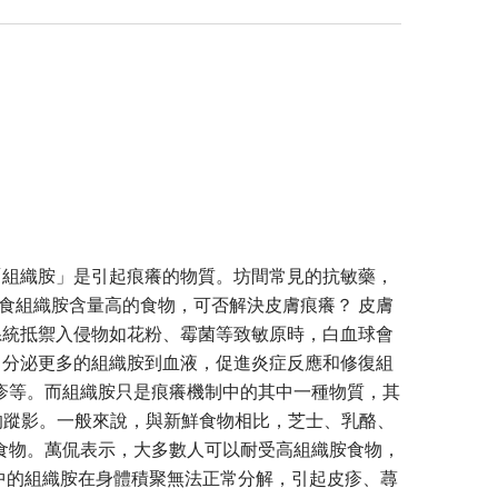
「組織胺」是引起痕癢的物質。坊間常見的抗敏藥，
食組織胺含量高的食物，可否解決皮膚痕癢？ 皮膚
系統抵禦入侵物如花粉、霉菌等致敏原時，白血球會
，分泌更多的組織胺到血液，促進炎症反應和修復組
疹等。而組織胺只是痕癢機制中的其中一種物質，其
組織胺的蹤影。一般來說，與新鮮食物相比，芝士、乳酪、
食物。萬侃表示，大多數人可以耐受高組織胺食物，
使食物中的組織胺在身體積聚無法正常分解，引起皮疹、蕁