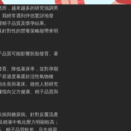
然而，越來越多的研究強調男
，我經常遇到伴侶驚訝地發
響精子品質及懷孕結果。
具針對性的營養策略能帶來明
子品質可能影響胚胎發育、著
發育、降低著床率，並對孕期
子若過度暴露於活性氧物種
胎生長與著床。雖然人類研究
據指向父方健康、精子品質與
疾病與糖尿病。針對反覆流產
及精液中氧化壓力明顯較高；
高、精子品質較差，且生殖荷