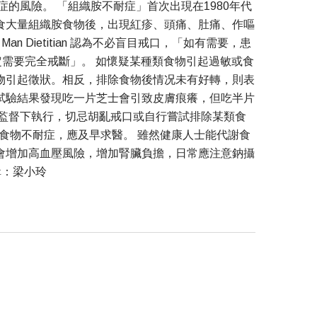
的風險。 「組織胺不耐症」首次出現在1980年代
食大量組織胺食物後，出現紅疹、頭痛、肚痛、作嘔
 Dietitian 認為不必盲目戒口，「如有需要，患
不一定需要完全戒斷」。 如懷疑某種類食物引起過敏或食
物引起徵狀。相反，排除食物後情况未有好轉，則表
試驗結果發現吃一片芝士會引致皮膚痕癢，但吃半片
的監督下執行，切忌胡亂戒口或自行嘗試排除某類食
食物不耐症，應及早求醫。 雖然健康人士能代謝食
會增加高血壓風險，增加腎臟負擔，日常應注意鈉攝
輯：梁小玲