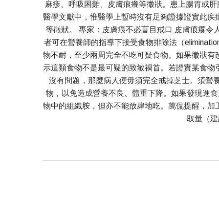
麻疹、呼吸困難、皮膚痕癢等徵狀。患上腸胃或肝臟
醫學文獻中，惟醫學上暫時沒有足夠證據證實此疾
等徵狀。 專家：皮膚痕不必盲目戒口 皮膚痕癢令人困擾
者可在營養師的指導下接受食物排除法（elimina
物不耐，至少兩周完全不吃可疑食物。如果徵狀有
示這類食物不是最可疑的致敏禍首。若證實某食物
沒有問題，那麼病人便毋須完全戒掉芝士。須營養
物，以免造成營養不良、體重下降。如果發現進食
物中的組織胺，但亦不能放肆地吃。萬侃提醒，加
取量（建