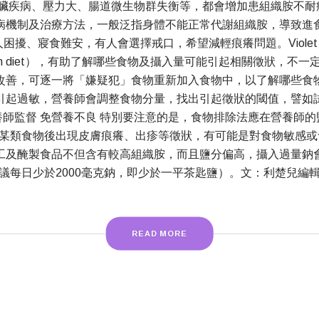
疾病、壓力大、腸道微生物群失衡等，都會增加患組織胺不耐症
病機制及治療方法，一般泛指身體不能正常代謝組織胺，導致進
、寢食難安，有人會選擇戒口，希望減輕痕癢問題。Violet Man
tion diet），有助了解哪些食物及攝入量可能引起相關徵狀，
改善，可逐一將「嫌疑犯」食物重新加入食物中，以了解哪些食
引起過敏，營養師會調整食物分量，找出引起徵狀的閾值，譬如
師監督 免營養不良 特別要注意的是，食物排除法應在營養師
某類食物後出現皮膚痕癢、出疹等徵狀，有可能是對食物敏感或
工及醃製食品不但含有較高組織胺，而且鹽分偏高，攝入過量鈉
議每日少於2000毫克鈉，即少於一平茶匙鹽）。文：利楚兒編
READ MORE