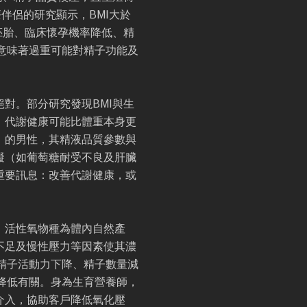
伴侶的研究顯示，BMI大於
質胚胎、臨床懷孕機率降低、精
意味著過重可能對精子功能及
對。部分研究發現BMI與生
，代謝健康可能比體重本身更
」的男性，其精液品質參數與
礙（如葡萄糖耐受不良及肝臟
重要訊息：改善代謝健康，或
。活性氧物種為體內自然產
不足及慢性壓力等因素使其濃
精子活動力下降、精子數量減
降低有關。身為生育營養師，
介入，協助客戶降低氧化壓