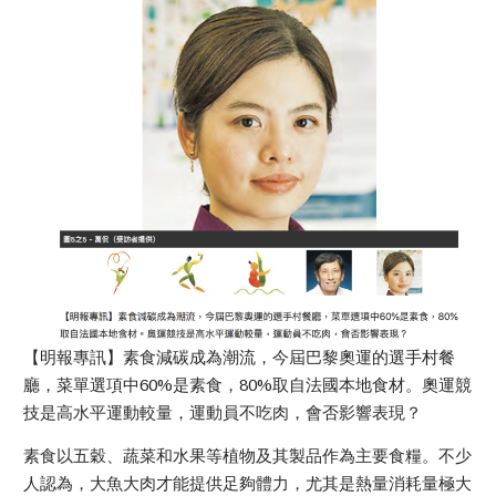
【明報專訊】素食減碳成為潮流，今屆巴黎奧運的選手村餐
廳，菜單選項中60%是素食，80%取自法國本地食材。奧運競
技是高水平運動較量，運動員不吃肉，會否影響表現？
素食以五穀、蔬菜和水果等植物及其製品作為主要食糧。不少
人認為，大魚大肉才能提供足夠體力，尤其是熱量消耗量極大