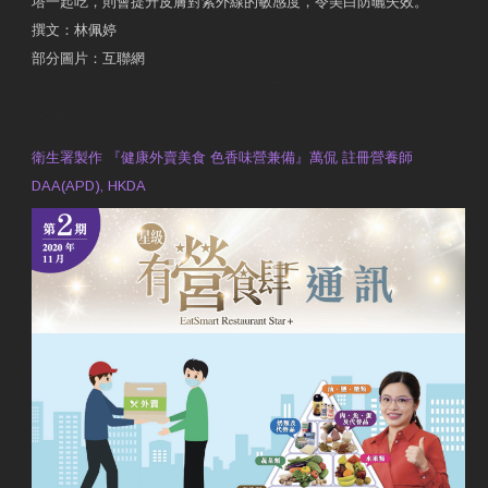
塔一起吃，則會提升皮膚對紫外線的敏感度，令美白防曬失效。
撰文：林佩婷
部分圖片：互聯網
原文網址：天然食材 吃出防曬美肌 | 東方日報 | 副刊
Contact Us
衛生署製作 『健康外賣美食 色香味營兼備』萬侃 註冊營養師
DAA(APD), HKDA