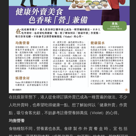
在抗疫新常態下，港人從食肆訂購外賣已成為一種普遍的做法。不少
人吃外賣時，也希望吃得健康一點。想了解如何以「健康外賣」作賣
點，吸引食客光顧，不妨參考註冊營養師萬侃（Violet）的心得。
均衡營養
食物種類不同，營養素也各異。食肆 製 作 外 賣 餐 盒 時， 宜 包 括