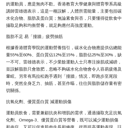
的運動員，應是無肉不歡。香港教育大學健康與體育學系高級
講師雷雄德表示，這是一種誤解，人體所需能量，主要包括碳
水化合物、脂肪及蛋白質；無論素食與否，只要懂得從飲食中
攝取足夠和均衡營養，就足夠應付高強度運動。
脂肪不足 易「撞牆」疲勞抽筋
根據香港體育學院的運動營養指引，碳水化合物應提供佔總能
量55%至60%、蛋白質佔12%至15%，脂肪佔25%至30%，缺
一不可。雷雄德表示，不少業餘運動人士只專注操肌或減磅，
並誤解脂肪只會致肥，忽略不夠碳水化合物會令人容易疲倦及
暈眩。另常有馬拉松跑手遇到「撞牆」情况，即跑步至尾段
時，突然全身乏力、抽筋，甚至作嘔，往往與脂肪儲存量有密
切關係。
抗氧化劑、優質蛋白質 減運動損傷
運動員飲食，需要兼顧抗炎和增肌的需求，通過攝取充足抗氧
化劑、Omega-3、優質蛋白質等營養，既可以減少運動損傷
和炎症，又可以促進肌肉生長和修復，從而提高運動表現。註