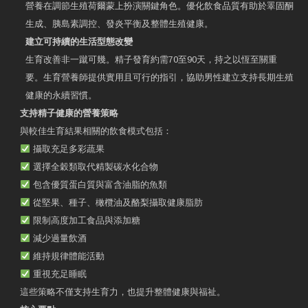
營養在調節生殖荷爾蒙上扮演關鍵角色。優化飲食品質有助於睪固酮
生成、胰島素調控、發炎平衡及整體生殖健康。
建立可持續的生活型態改變
生育改善非一蹴可幾。精子發育約需70至90天，持之以恆至關重
要。生育營養師提供實用且可行的指引，協助男性建立支持長期生殖
健康的永續習慣。
支持精子健康的營養策略
與較佳生育結果相關的飲食模式包括：
攝取充足多彩蔬果
選擇全穀類取代精製碳水化合物
包含優質蛋白質與富含油脂的魚類
從堅果、種子、橄欖油及酪梨攝取健康脂肪
限制高度加工食品與添加糖
減少過量飲酒
維持規律體能活動
重視充足睡眠
這些策略不僅支持生育力，也提升整體健康與福祉。