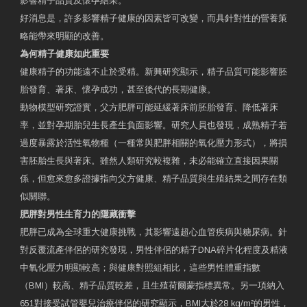
影響精子品質及懷孕結果。
好消息是，許多影響精子健康的因素皆可改變，而具針對性的營養策
略能帶來明顯的改善。
為何精子健康如此重要
健康精子的功能遠不止於受精。新興研究顯示，精子品質可能影響胚
胎發育、著床、懷孕成功，甚至後代的長期健康。
動物模型研究證實，父方肥胖可能延緩著床前胚胎發育、降低著床
率，並對孕期胎兒生長產生負面影響。研究人員也發現，成熟精子若
過度暴露於活性氧物種（一種常與肥胖相關的氧化壓力形式），將損
害胚胎生長與著床。雖然人類研究較複雜，未必能確立直接因果關
係，但愈來愈多證據指向父方健康、精子品質與生殖結果之間存在類
似關聯。
肥胖對男性生育力的隱藏衝擊
肥胖已成為全球重大健康挑戰，其影響遠超心血管疾病與糖尿病。針
對反覆流產伴侶的研究發現，男性伴侶的精子DNA碎片化程度及精液
中氧化壓力明顯較高；與健康對照組相比，這些男性體重指數
（BMI）較高、精子品質較差，且生殖荷爾蒙指標異常。另一項納入
651對接受試管嬰兒治療伴侶的研究顯示，BMI大於28 kg/m²的男性，