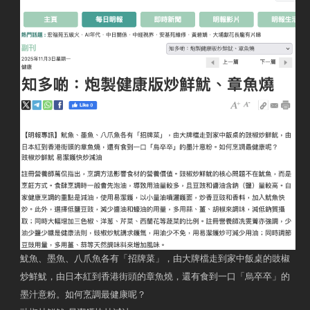
魷魚、墨魚、八爪魚各有「招牌菜」，由大牌檔走到家中飯桌的豉椒
炒鮮魷，由日本紅到香港街頭的章魚燒，還有食到一口「烏卒卒」的
墨汁意粉。如何烹調最健康呢？