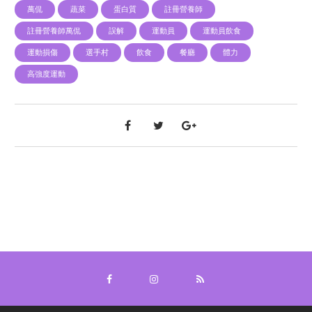
萬侃
蔬菜
蛋白質
註冊營養師
註冊營養師萬侃
誤解
運動員
運動員飲食
運動損傷
選手村
飲食
餐廳
體力
高強度運動