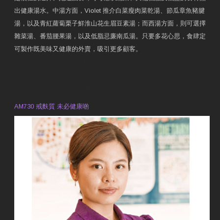
出健康湯水。中湯方面，Violet 推介白菜瘦肉菜乾湯、節瓜章魚豬腱
湯，以及青紅蘿蔔栗子鮮淮山花生眉豆素湯；而西湯方面，則可選擇
雜菜湯、番茄腰果湯，以及低脂忌廉南瓜湯。只要多花心思，食肆定
可製作既美味又健康的外賣，吸引更多顧客。
衛生署製作 星級有營食肆
預約註冊營養師 Violet Man
專業範疇
AM730 戒麩質 未必健康啲