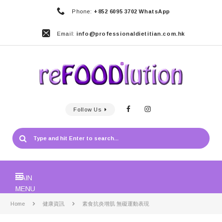
Phone:
+852 6095 3702 WhatsApp
Email:
info@professionaldietitian.com.hk
Follow Us
MAIN
MENU
Home
健康資訊
素食抗炎增肌 無礙運動表現