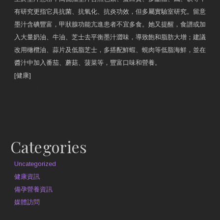
有研究更指它具抗菌、抗氧化、抗炎功效，但多屬實驗室研究。留意
墨汁含碘豐富，甲狀腺功能亢進患者不宜多食。她又提醒，食譜或加
入大量奶油、牛油、芝士去平衡墨汁澀味，導致飽和脂肪大增；建議
改用橄欖油、蒜片及低脂芝士，多搭配鮮蝦、蜆肉等低脂海鮮，並在
醬汁中加入番茄、蘑菇、菠菜等，豐富口味和營養。
[健康]
原文網址
約見營養師
Categories
Uncategorized
健康資訊
備孕營養資訊
媒體訪問