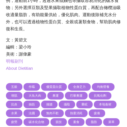
例，運動前1小時，透過水果或麵包等攝取容易消化的碳水食
物；另外選擇豆類及堅果攝取植物性蛋白質，再配合橄欖油吸
收適量脂肪，有助能量供給，優化肌肉。運動後除補充水分
外，也可以透過植物性蛋白質、全榖或薯類食物，幫助肌肉修
復和生長。
文：黃碧文
編輯：梁小玲
美術：謝偉豪
明報副刊
About Dietitian
五穀
作嘔
優質蛋白質
全身乏力
均衡營養
增肌
大魚大肉
奧運
巴黎奧運
抗氧化劑
抗炎
抽筋
撞牆
攝取
暈眩
本地食材
水果
法國
無肉不歡
熱量消耗
疲倦
疲勞
碳水化合物
競技
素食
脂肪
菜單