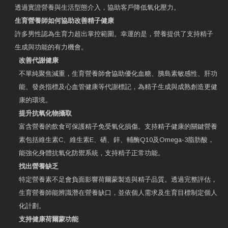
透過實證營養與生活型態介入，協助客戶降低氧化壓力。
生育營養師如何協助改善精子健康
許多男性認為生育力超出掌控範圍。幸運的是，營養提供了支持精子
生成與功能的有力機會。
改善代謝健康
不單純聚焦減重，生育營養師會協助優化血糖、胰島素敏感性、肝功
能、發炎指標及心血管健康等代謝標記，為精子生成與成熟創造更健
康的環境。
提升抗氧化物攝取
富含營養的飲食可保護精子免受氧化損傷。支持精子健康的關鍵營養
素包括維生素C、維生素E、硒、鋅、輔酶Q10及Omega-3脂肪酸，
能強化身體抗氧化防禦系統，支持精子正常功能。
找出營養缺乏
特定營養素不足會負面影響荷爾蒙製造與精子品質。透過完整評估，
生育營養師能辨識潛在營養缺口，並依個人需求及生育目標制定個人
化計劃。
支持健康荷爾蒙功能