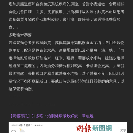
增加患腸道癌和自身免疫系統疾病的風險。若對小麥過敏，食用相關
食物則會口腫、面腫、皮膚痕癢、肚瀉和呼吸困難；麩質不耐症患者
進食麩質食物後症狀相對較輕，會肚瀉、腹脹等，須選擇低麩質飲
食。」
多吃糙米藜麥
若這幾類患者要戒掉麩質，萬侃建議應緊貼飲食金字塔，選用全穀物
為主食，配合足夠蔬菜水果、適量蛋白質以及小量鹽、油、糖，「而
選擇無麩質穀物類如糙米、紅米、藜麥、蕎麥或小米時，建議少選擇
經過加工處理的，因為油分和糖分相對較高，卡路里會更高。」萬侃
最後提醒，長期戒口容易造成營養不均衡，甚至營養不良，因此非必
要情況下都不應亂戒口，要戒口時亦最好諮詢註冊營養師的意見，以
確保營養均衡。
AM730
執業註冊營養師 Violet Man
【明報專訊】知多啲：炮製健康版炒鮮魷、章魚燒