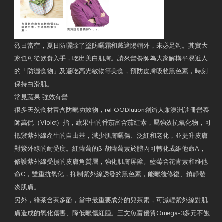
烈日當空，夏日防曬除了塗防曬霜和戴遮陽帽外，未必足夠。其實大
家也可從飲食入手，吃出美白肌膚。請來營養師為大家解構平易近人
的「防曬食物」及避吃高光敏物等美食，預防皮膚吸收黑色素，時刻
保持白滑肌。
常見蔬果 強效有營
很多天然食材富含防曬功效物，reFOODlution創辧人兼澳洲註冊營養
師萬侃（Violet）指，蔬果中的番茄富含茄紅素，屬強效抗氧化物，可
抵禦紫外線產生的自由基，減少肌膚曬傷、泛紅和老化，並提升皮膚
對紫外線的耐受度。紅蘿蔔的β-胡蘿蔔素於體內可轉化成維他命A，
修護紫外線受損的皮膚角質層，強化肌膚屏障。藍莓含花青素和維他
命C，雙重抗氧化，抑制紫外線誘發的黑色素，能曬後修復、鎮靜發
炎肌膚。
另外，綠茶含茶多酚，當中最重要成分的兒茶素，可減輕紫外線對肌
膚造成的氧化傷害、降低曬傷紅腫。三文魚富優質Omega-3多元不飽