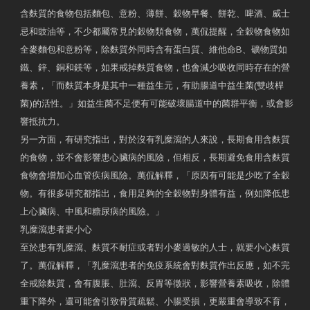
含麩質的食物包括麵包、意粉、薄餅、穀物早餐、餅乾、啤酒、威士
忌和豉油等，不少都屬常見的穀物類食物，萬侃提醒，全穀物食物如
全麥麵包和意粉等，除麩質外同時含有蛋白質、維他命B、礦物質如
鐵、鋅、銅和鎂等，如果戒掉麩質食物，也會減少吸收同時存在的營
養素，「而麩質本身是其中一種益生元，有助腸道中益生菌(雙歧桿
菌)的活性。」如益生菌不足便有可能破壞腸道中的菌群平衡，或會影
響抵抗力。
另一方面，有研究指出，對於沒有乳糜瀉的人來說，長期食用含麩質
的食物，並不會影響患心臟病的風險，但相反，長期避免食用含麩質
食物會增加心血管疾病風險。萬侃解釋，「原因有可能是少吃了全穀
物。有很多研究都指出，食用足夠的全穀物對身體有益，例如降低患
上心臟病、中風和糖尿病的風險。」
乳糜瀉患者要小心
至於患有乳糜瀉、麩質不耐症或者對小麥過敏的人士，就要小心麩質
了。萬侃解釋，「乳糜瀉患者的免疫系統會對麩質作出反應，如不完
全戒除麩質，會有腹脹、肚瀉、反胃等徵狀，影響營養素吸收，除體
重下降外，還可能會引致骨質疏鬆、小腸受損，更嚴重會導致不育，