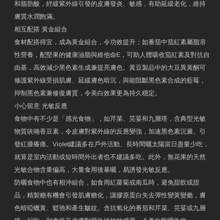
和脂肪酸，紓緩紫外線引發的皮膚發炎、敏感，有助延緩老化，維持
膚質水潤飽滿。
相互配搭 黃金組合
食材配搭得宜，成為黃金組合，令功效提升；如番茄中茄紅素屬脂溶
性營養，配堅果的健康油脂與維他命E，可助人體吸收茄紅素及對抗自
由基，高效減少黑色素生成兼提亮膚色。黃豆製品中的大豆異黃酮可
修護紫外線受損肌膚、延緩膚色暗沉，與能阻斷黑色素合成的藍莓，
抑制黑色素兼修復膚質，令美白效果更為持久穩定。
小心留意 光敏反應
食物中有不少是「感光食物」，如芹菜、芫荽和九層塔，含典型光敏
物質呋喃香豆素，令皮膚對紫外線的反應變強，加速黑色素沉澱、引
發紅腫癢痛。Violet建議多在戶外活動、長時間曬太陽當日盡量少吃，
就算是室內活動或短時間外出者也不建議多吃。此外，無花果的天然
光敏合物含量偏高，大量食用後暴曬，易誘發光敏反應。
防曬食物中也有相沖組合，如食用紅蘿蔔或南瓜時，避免甜飲或甜
品，精製糖有機會引發肌膚糖化，讓膠原蛋白失去彈性變黃變脆，膚
色暗啞蠟黃、鬆弛和產生皺紋。含抗氧化的番茄和芹菜、芫荽或九層