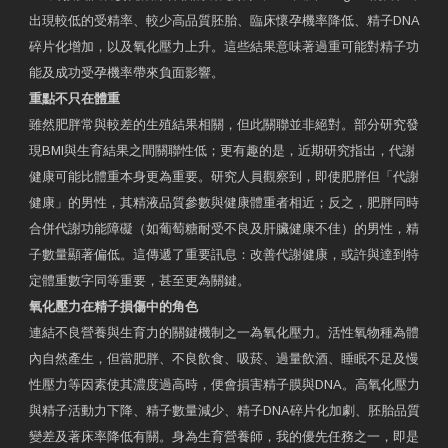
出現較低的受精率、較少高品質胚胎、臨床懷孕機率降低、精子DNA
碎片化增加，以及氧化壓力上升。這些結果意味著過重可能對精子功
能及成功受孕機率帶來負面影響。
重點不只在體重
雖然肥胖常與較差的生殖結果相關，但此關聯並非絕對。部分研究發
現BMI與生育結果之間關聯性低；更有趣的是，近期研究指出，代謝
健康可能比體重本身更為重要。研究人員觀察到，即使肥胖但「代謝
健康」的男性，其精液品質參數與健康體重者相近；反之，肥胖同時
合併代謝功能障礙（如葡萄糖耐受不良及肝臟健康不佳）的男性，精
子數量顯著偏低。這傳遞了重要訊息：改善代謝健康，或許與達到特
定體重數字同等重要，甚至更為關鍵。
氧化壓力在精子損傷中的角色
連結不良營養與生育力的關鍵機制之一為氧化壓力。活性氧物種為體
內自然產生，但當肥胖、不良飲食、吸菸、過量飲酒、睡眠不足及慢
性壓力等因素使其濃度過高時，便會損害精子膜與DNA。高氧化壓力
與精子活動力下降、精子數量減少、精子DNA碎片化加劇、胚胎品質
變差及著床率降低有關。身為生育營養師，我的優先任務之一，即是