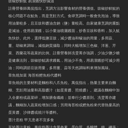
豉椒炒鮮魷 易潔鑊快炒減油
註冊營養師萬侃指出，烹調方法影響食材的營養價值。豉椒炒鮮魷的
核心問題不在魷魚，而是烹飪方式。食肆烹調時一般會先泡油，導致
用油量較多，且豆豉和醬油含鈉（鹽）量較高。自家健康烹調的重點
是減油，使用易潔鑊，以小量油噴灑鑊面，炒香豆豉和香料，加入魷
魚快炒。此外，選擇低鹽豆豉，減少醬油和蠔油的用量，多用蒜、
薑、胡椒來調味，減低鈉質攝取；同時大幅增加三色椒、洋葱、芹
菜、西蘭花等蔬菜的比例。註冊營養師冼雯菁亦強調，少油少鹽少糖
是健康法則，豉椒炒魷講求鑊氣，用油少不免，用易潔鑊炒可減少用
油；同時調節豆豉用量，多用薑、蒜等天然調味料來增加風味。
章魚燒加菜 海苔粉鰹魚粉代醬料
章魚燒的主要材料是麵粉和八爪魚粒。萬侃指出，熱量主要來自麵
糊、烹飪用油量和高脂醬汁（如蛋黄醬、照燒醬）。建議在麵糊中加
入全麥粉或蔬菜碎，增加膳食纖維；並奉行少醬原則。冼雯菁亦建
議，麵糊加入蔬菜粒增加口感；另用海苔粉或鰹魚粉來代替熱量高的
蛋黃醬、沙律醬或燒汁等醬料。
墨汁意粉 甲亢患者不宜多食
至於墨汁意粉，萬侃指墨汁含黑色素、蛋白質、多醣體、鐵、碘等；