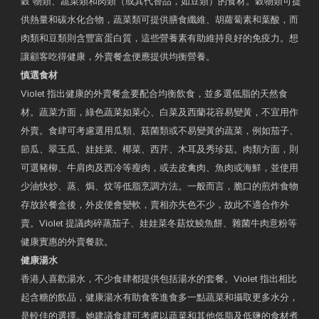
穀 物類、蔬菜類和肉類（或其代替品，如豆類）的食材。穀物類可提
供熱量和碳水化合物，蔬菜類可提供膳食纖維、胡蘿蔔素和葉酸，而
肉類和豆類則含豐富蛋白質，這些營養素有助維持良好的免疫力。想
讓顧客吃得健康，外賣餐盒便應提供均衡營養。
慎選食材
Violet 指出健康的外賣餐盒要配合均衡飲食，並多選低脂的天然食
材。蔬菜方面，綠色蔬菜如菜心、白菜及西蘭花容易變黃，不宜用作
外賣。食肆可考慮選用瓜類、菇菌類或不易變黃的蔬菜，例如茄子、
節瓜、翠玉瓜、娃娃菜、椰菜、西芹、木耳及秀珍菇。肉類方面，則
可選豬柳、牛肩肉及西冷等瘦肉，或去皮禽肉、魚肉或海鮮，並使用
少油快炒、蒸、焗、炆等低脂烹調方法。一般而言，脆口的煎炸食物
存放於餐盒後，外皮便會變軟，賣相亦失色不少，故此不適合作外
賣。Violet 提議肉碎蒸茄子、娃娃菜冬菇炆鯪魚餅、雜菌牛肉意粉等
健康實惠的外賣餐款。
健康湯水
香港人喜歡湯水，不少食肆都提供包括湯水的套餐。Violet 指出相比
起含糖的飲品，健康湯水有助食客進食多一點蔬菜和攝取更多水分，
是較佳的選擇。她建議食肆可考慮以蔬菜和其他低脂及低鹽的食材煮