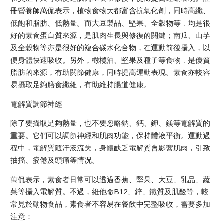
冊營養師萬侃表示，植物食物大都富含抗氧化劑，同時高纖、
低飽和脂肪、低熱量。而大豆製品、堅果、全穀物等，均是很
好的素食蛋白質來源，是肌肉生長與修復的關鍵；南瓜、山芋
及全穀物等亦是很好的複合碳水化合物，在運動前後攝入，以
便身體快速吸收。另外，橄欖油、堅果及種子等食物，是優質
脂肪的來源，有助關節健康，同時提高運動表現。素食亦較容
易攝取足夠膳食纖維，有助維持腸道健康。
電解質調節神經
除了要攝取足夠熱量，也不要忽略鈉、鈣、鉀、鎂等電解質的
重要。它們可以調節神經和肌肉功能，保持體液平衡。運動過
程中，電解質隨汗液流失，身體缺乏電解質會影響肌肉，引致
抽搐、疲倦及頭痛等情况。
萬侃表示，素食者日常可以透過香蕉、堅果、大豆、乳品、蔬
菜等攝入電解質。不過，維他命B12、鋅、鐵質及肌酸等，較
常見於動物食品，素食者不容易在餐飲中完整吸收，需要多加
注意：