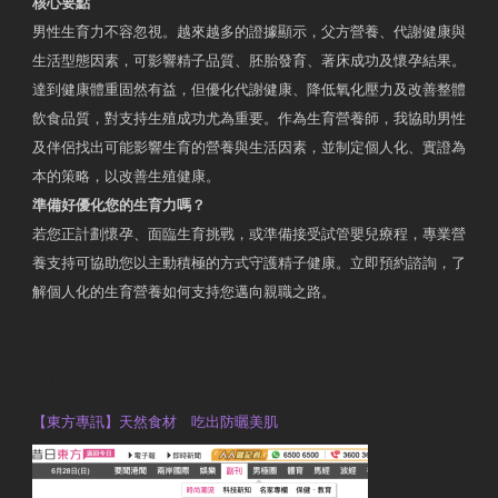
核心要點
男性生育力不容忽視。越來越多的證據顯示，父方營養、代謝健康與
生活型態因素，可影響精子品質、胚胎發育、著床成功及懷孕結果。
達到健康體重固然有益，但優化代謝健康、降低氧化壓力及改善整體
飲食品質，對支持生殖成功尤為重要。作為生育營養師，我協助男性
及伴侶找出可能影響生育的營養與生活因素，並制定個人化、實證為
本的策略，以改善生殖健康。
準備好優化您的生育力嗎？
若您正計劃懷孕、面臨生育挑戰，或準備接受試管嬰兒療程，專業營
養支持可協助您以主動積極的方式守護精子健康。立即預約諮詢，了
解個人化的生育營養如何支持您邁向親職之路。
Contact Us
OTP Violet Man Registered Dietitian
【東方專訊】天然食材 吃出防曬美肌