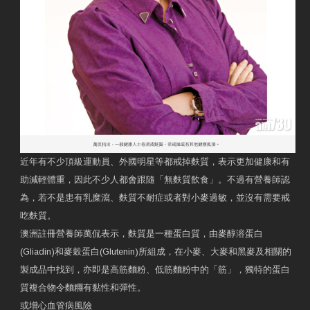
近年有不少頂級運動員、外國明星等都戒掉麩質，表示更加健康和有
助減輕體重，因此不少人都會跟隨「無麩質飲食」。不過有營養師認
為，若不是患有乳糜瀉、麩質不耐症或者對小麥過敏，並沒有需要戒
吃麩質。
澳洲註冊營養師萬侃表示，麩質是一種蛋白質，由麥醇溶蛋白
(Gliadin)和麥穀蛋白(Glutenin)所組成，在小麥、大麥和黑麥及相關的
製成品中找到，亦即是高筋麵粉、低筋麵粉中的「筋」，獨特的蛋白
質複合物令麵糰有黏性和彈性。
或增心血管病風險