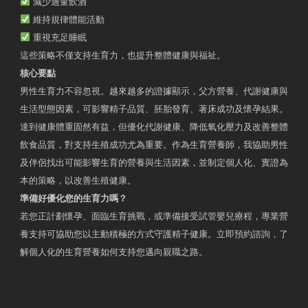
減少過量飲酒
維持規律體能活動
重視充足睡眠
這些策略不僅支持生育力，也提升整體健康與福祉。
核心要點
男性生育力不容忽視。越來越多的證據顯示，父方營養、代謝健康與
生活型態因素，可影響精子品質、胚胎發育、著床成功及懷孕結果。
達到健康體重固然有益，但優化代謝健康、降低氧化壓力及改善整體
飲食品質，對支持生殖成功尤為重要。作為生育營養師，我協助男性
及伴侶找出可能影響生育的營養與生活因素，並制定個人化、實證為
本的策略，以改善生殖健康。
準備好優化您的生育力嗎？
若您正計劃懷孕、面臨生育挑戰，或準備接受試管嬰兒療程，專業營
養支持可協助您以主動積極的方式守護精子健康。立即預約諮詢，了
解個人化的生育營養如何支持您邁向親職之路。
Contact Us
OTP Violet Man Registered Dietitian