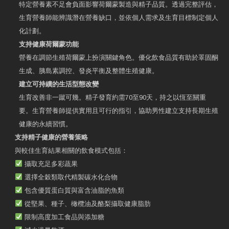
特定營養素不足會負面影響荷爾蒙製造與精子品質。透過完整評估，
生育營養師能辨識潛在營養缺口，並依個人需求及生育目標制定個人
化計劃。
支持健康荷爾蒙功能
營養在調節生殖荷爾蒙上扮演關鍵角色。優化飲食品質有助於睪固酮
生成、胰島素調控、發炎平衡及整體生殖健康。
建立可持續的生活型態改變
生育改善非一蹴可幾。精子發育約需70至90天，持之以恆至關重
要。生育營養師提供實用且可行的指引，協助男性建立支持長期生殖
健康的永續習慣。
支持精子健康的營養策略
與較佳生育結果相關的飲食模式包括：
攝取充足多彩蔬果
選擇全穀類取代精製碳水化合物
包含優質蛋白質與富含油脂的魚類
從堅果、種子、橄欖油及酪梨攝取健康脂肪
限制高度加工食品與添加糖