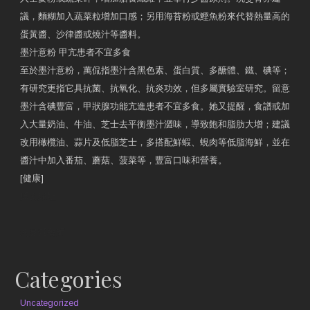
議，麵糊加入蔬菜粒增加口感；另用海苔粉或鰹魚粉來代替熱量高的
蛋黃醬、沙律醬或燒汁等醬料。
墨汁意粉 甲亢患者不宜多食
至於墨汁意粉，萬侃指墨汁含黑色素、蛋白質、多醣體、鐵、碘等；
有研究更指它具抗菌、抗氧化、抗炎功效，但多屬實驗室研究。留意
墨汁含碘豐富，甲狀腺功能亢進患者不宜多食。她又提醒，食譜或加
入大量奶油、牛油、芝士去平衡墨汁澀味，導致飽和脂肪大增；建議
改用橄欖油、蒜片及低脂芝士，多搭配鮮蝦、蜆肉等低脂海鮮，並在
醬汁中加入番茄、蘑菇、菠菜等，豐富口味和營養。
[健康]
原文網址
約見營養師
Categories
Uncategorized