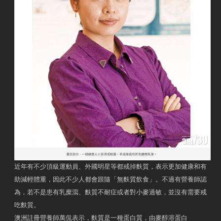
近年有不少頂級運動員、外國明星等都戒掉麩質，表示更加健康和有
助減輕體重，因此不少人都會跟隨「無麩質飲食」。不過有營養師認
為，若不是患有乳糜瀉、麩質不耐症或者對小麥過敏，並沒有需要戒
吃麩質。
澳洲註冊營養師萬侃表示，麩質是一種蛋白質，由麥醇溶蛋白