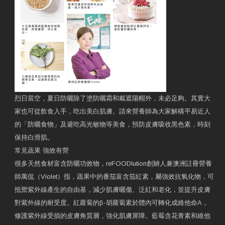
烈日當空，夏日防曬除了塗防曬霜和戴遮陽帽外，未必足夠。其實大
家也可從飲食入手，吃出美白肌膚。請來營養師為大家解構平易近人
的「防曬食物」及避吃高光敏物等美食，預防皮膚吸收黑色素，時刻
保持白滑肌。
常見蔬果 強效有營
很多天然食材富含防曬功效物，reFOODlution創辧人兼澳洲註冊營養
師萬侃（Violet）指，蔬果中的番茄富含茄紅素，屬強效抗氧化物，可
抵禦紫外線產生的自由基，減少肌膚曬傷、泛紅和老化，並提升皮膚
對紫外線的耐受度。紅蘿蔔的β-胡蘿蔔素於體內可轉化成維他命A，
修護紫外線受損的皮膚角質層，強化肌膚屏障。藍莓含花青素和維他