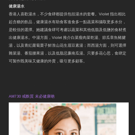
健康湯水
香港人喜歡湯水，不少食肆都提供包括湯水的套餐。Violet 指出相比
起含糖的飲品，健康湯水有助食客進食多一點蔬菜和攝取更多水分，
是較佳的選擇。她建議食肆可考慮以蔬菜和其他低脂及低鹽的食材煮
出健康湯水。中湯方面，Violet 推介白菜瘦肉菜乾湯、節瓜章魚豬腱
湯，以及青紅蘿蔔栗子鮮淮山花生眉豆素湯；而西湯方面，則可選擇
雜菜湯、番茄腰果湯，以及低脂忌廉南瓜湯。只要多花心思，食肆定
可製作既美味又健康的外賣，吸引更多顧客。
衛生署製作 星級有營食肆
預約註冊營養師 Violet Man
專業範疇
AM730 戒麩質 未必健康啲