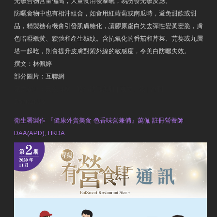
光敏合物含量偏高，大量食用後暴曬，易誘發光敏反應。
防曬食物中也有相沖組合，如食用紅蘿蔔或南瓜時，避免甜飲或甜
品，精製糖有機會引發肌膚糖化，讓膠原蛋白失去彈性變黃變脆，膚
色暗啞蠟黃、鬆弛和產生皺紋。含抗氧化的番茄和芹菜、芫荽或九層
塔一起吃，則會提升皮膚對紫外線的敏感度，令美白防曬失效。
撰文：林佩婷
部分圖片：互聯網
原文網址：天然食材 吃出防曬美肌 | 東方日報 | 副刊
Contact Us
衛生署製作 『健康外賣美食 色香味營兼備』萬侃 註冊營養師
DAA(APD), HKDA