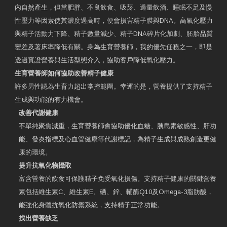
內自然產生，但當肥胖、不良飲食、吸菸、過量飲酒、睡眠不足及慢
性壓力等因素使其濃度過高時，便會損害精子膜與DNA。高氧化壓力
與精子活動力下降、精子數量減少、精子DNA碎片化加劇、胚胎品質
變差及著床率降低有關。身為生育營養師，我的優先任務之一，即是
透過實證營養與生活型態介入，協助客戶降低氧化壓力。
生育營養師如何協助改善精子健康
許多男性認為生育力超出掌控範圍。幸運的是，營養提供了支持精子
生成與功能的有力機會。
改善代謝健康
不單純聚焦減重，生育營養師會協助優化血糖、胰島素敏感性、肝功
能、發炎指標及心血管健康等代謝標記，為精子生成與成熟創造更健
康的環境。
提升抗氧化物攝取
富含營養的飲食可保護精子免受氧化損傷。支持精子健康的關鍵營養
素包括維生素C、維生素E、硒、鋅、輔酶Q10及Omega-3脂肪酸，
能強化身體抗氧化防禦系統，支持精子正常功能。
找出營養缺乏