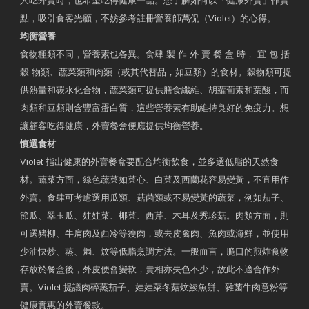
人吃外賣時，也希望吃得健康一點。想了解如何以「健康外賣」作賣
點，吸引食客光顧，不妨參考註冊營養師萬侃（Violet）的心得。
均衡營養
食物種類不同，營養素也各異。食肆 製 作 外 賣 餐 盒 時， 宜 包 括
穀 物類、蔬菜類和肉類（或其代替品，如豆類）的食材。穀物類可提
供熱量和碳水化合物，蔬菜類可提供膳食纖維、胡蘿蔔素和葉酸，而
肉類和豆類則含豐富蛋白質，這些營養素有助維持良好的免疫力。想
讓顧客吃得健康，外賣餐盒便應提供均衡營養。
慎選食材
Violet 指出健康的外賣餐盒要配合均衡飲食，並多選低脂的天然食
材。蔬菜方面，綠色蔬菜如菜心、白菜及西蘭花容易變黃，不宜用作
外賣。食肆可考慮選用瓜類、菇菌類或不易變黃的蔬菜，例如茄子、
節瓜、翠玉瓜、娃娃菜、椰菜、西芹、木耳及秀珍菇。肉類方面，則
可選豬柳、牛肩肉及西冷等瘦肉，或去皮禽肉、魚肉或海鮮，並使用
少油快炒、蒸、焗、炆等低脂烹調方法。一般而言，脆口的煎炸食物
存放於餐盒後，外皮便會變軟，賣相亦失色不少，故此不適合作外
賣。Violet 提議肉碎蒸茄子、娃娃菜冬菇炆鯪魚餅、雜菌牛肉意粉等
健康實惠的外賣餐款。