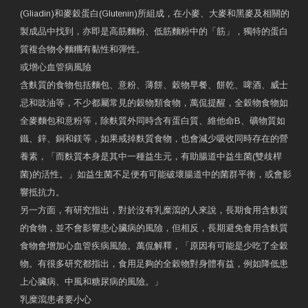
(Gliadin)和麥穀蛋白(Glutenin)所組成，在小麥、大麥和黑麥及相關的
製成品中找到，亦即是高筋麵粉、低筋麵粉中的「筋」，獨特的蛋白
質複合物令麵糰有黏性和彈性。
或增心血管病風險
含麩質的食物包括麵包、意粉、薄餅、穀物早餐、餅乾、啤酒、威士
忌和豉油等，不少都屬常見的穀物類食物，萬侃提醒，全穀物食物如
全麥麵包和意粉等，除麩質外同時含有蛋白質、維他命B、礦物質如
鐵、鋅、銅和鎂等，如果戒掉麩質食物，也會減少吸收同時存在的營
養素，「而麩質本身是其中一種益生元，有助腸道中益生菌(雙歧桿
菌)的活性。」如益生菌不足便有可能破壞腸道中的菌群平衡，或會影
響抵抗力。
另一方面，有研究指出，對於沒有乳糜瀉的人來說，長期食用含麩質
的食物，並不會影響患心臟病的風險，但相反，長期避免食用含麩質
食物會增加心血管疾病風險。萬侃解釋，「原因有可能是少吃了全穀
物。有很多研究都指出，食用足夠的全穀物對身體有益，例如降低患
上心臟病、中風和糖尿病的風險。」
乳糜瀉患者要小心