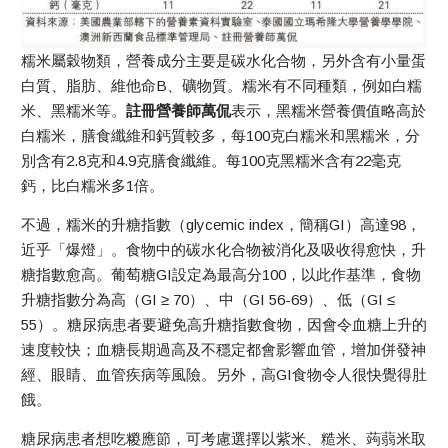
糯米屬穀物類，營養成分主要是碳水化合物，另外含有小量蛋
白質、脂肪、維他命B、礦物質。糯米有不同種類，例如白糯
米、黑糯米等。
註冊營養師萬侃
表示，黑糯米營養價值略高於
白糯米，膳食纖維和鈣質較多，每100克白糯米和黑糯米，分
別含有2.8克和4.9克膳食纖維。每100克黑糯米含有22毫克
鈣，比白糯米多1倍。
不過，糯米的升糖指數（glycemic index，簡稱GI）高達98，
近乎「爆燈」。食物中的碳水化合物被消化及吸收得愈快，升
糖指數愈高。葡萄糖GI設定為最高分100，以此作基準，食物
升糖指數分為高（GI ≥ 70）、中（GI 56-69）、低（GI ≤
55）。糖尿病患者要避免高升糖指數食物，因會令血糖上升的
速度較快；血糖長期過高及不穩定都會影響血管，增加併發神
經、眼睛、血管疾病等風險。另外，高GI食物令人很快覺得肚
餓。
糖尿病患者想吃糉應節，可考慮選擇以紫米、糙米、蒟蒻米取