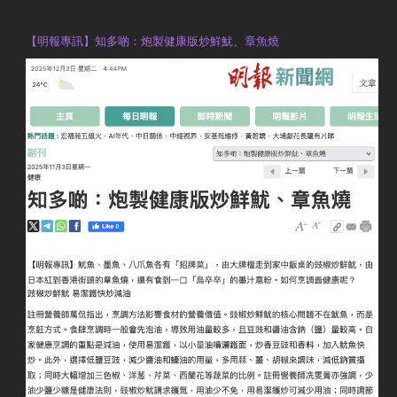
執業註冊營養師 Violet Man
【明報專訊】知多啲：炮製健康版炒鮮魷、章魚燒