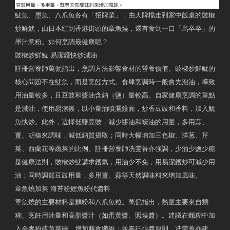
魷魚、墨魚、八爪魚各有「招牌菜」，由大牌檔走到家中飯桌的豉椒
炒鮮魷，由日本紅到香港街頭的章魚燒，還有食到一口「烏卒卒」的
墨汁意粉。如何烹調最健康呢？
豉椒炒鮮魷 易潔鑊快炒減油
註冊營養師萬侃指出，烹調方法影響食材的營養價值。豉椒炒鮮魷的
核心問題不在魷魚，而是烹飪方式。食肆烹調時一般會先泡油，導致
用油量較多，且豆豉和醬油含鈉（鹽）量較高。自家健康烹調的重點
是減油，使用易潔鑊，以小量油噴灑鑊面，炒香豆豉和香料，加入魷
魚快炒。此外，選擇低鹽豆豉，減少醬油和蠔油的用量，多用蒜、
薑、胡椒來調味，減低鈉質攝取；同時大幅增加三色椒、洋葱、芹
菜、西蘭花等蔬菜的比例。註冊營養師冼雯菁亦強調，少油少鹽少糖
是健康法則，豉椒炒魷講求鑊氣，用油少不免，用易潔鑊炒可減少用
油；同時調節豆豉用量，多用薑、蒜等天然調味料來增加風味。
章魚燒加菜 海苔粉鰹魚粉代醬料
章魚燒的主要材料是麵粉和八爪魚粒。萬侃指出，熱量主要來自麵
糊、烹飪用油量和高脂醬汁（如蛋黄醬、照燒醬）。建議在麵糊中加
入全麥粉或蔬菜碎，增加膳食纖維；並奉行少醬原則。冼雯菁亦建