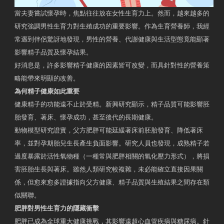
當夫妻嘗試懷孕時，焦點往往放在女性生育力上。然而，越來越多的
研究強調男性生育力對生殖成功的重要影響。作為生育營養師，我經
常遇到伴侶驚訝地發現，男性的營養、代謝健康與生活型態竟能顯著
影響精子品質及懷孕結果。
好消息是，許多影響精子健康的因素皆可改變，而具針對性的營養策
略能帶來明顯的改善。
為何精子健康如此重要
健康精子的功能遠不止於受精。新興研究顯示，精子品質可能影響胚
胎發育、著床、懷孕成功，甚至後代的長期健康。
動物模型研究證實，父方肥胖可能延緩著床前胚胎發育、降低著床
率，並對孕期胎兒生長產生負面影響。研究人員也發現，成熟精子若
過度暴露於活性氧物種（一種常與肥胖相關的氧化壓力形式），將損
害胚胎生長與著床。雖然人類研究較複雜，未必能確立直接因果關
係，但愈來愈多證據指向父方健康、精子品質與生殖結果之間存在類
似關聯。
肥胖對男性生育力的隱藏衝擊
肥胖已成為全球重大健康挑戰，其影響遠超心血管疾病與糖尿病。針