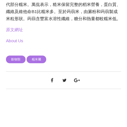
代部分糯米。萬侃表示，糙米保留完整的稻米營養，蛋白質、
纖維及維他命B1比糯米多。至於蒟蒻米，由澱粉和蒟蒻製成
米粒形狀。蒟蒻含豐富水溶性纖維，糖分和熱量都較糯米低。
原文網址
About Us
穀物類
糯米屬