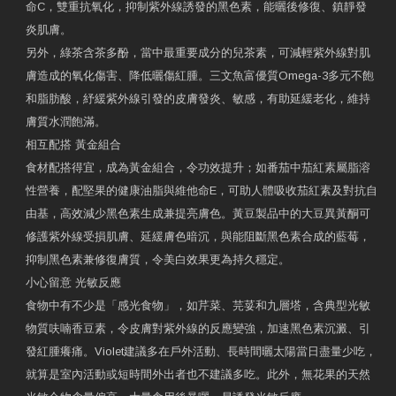
命C，雙重抗氧化，抑制紫外線誘發的黑色素，能曬後修復、鎮靜發
炎肌膚。
另外，綠茶含茶多酚，當中最重要成分的兒茶素，可減輕紫外線對肌
膚造成的氧化傷害、降低曬傷紅腫。三文魚富優質Omega-3多元不飽
和脂肪酸，紓緩紫外線引發的皮膚發炎、敏感，有助延緩老化，維持
膚質水潤飽滿。
相互配搭 黃金組合
食材配搭得宜，成為黃金組合，令功效提升；如番茄中茄紅素屬脂溶
性營養，配堅果的健康油脂與維他命E，可助人體吸收茄紅素及對抗自
由基，高效減少黑色素生成兼提亮膚色。黃豆製品中的大豆異黃酮可
修護紫外線受損肌膚、延緩膚色暗沉，與能阻斷黑色素合成的藍莓，
抑制黑色素兼修復膚質，令美白效果更為持久穩定。
小心留意 光敏反應
食物中有不少是「感光食物」，如芹菜、芫荽和九層塔，含典型光敏
物質呋喃香豆素，令皮膚對紫外線的反應變強，加速黑色素沉澱、引
發紅腫癢痛。Violet建議多在戶外活動、長時間曬太陽當日盡量少吃，
就算是室內活動或短時間外出者也不建議多吃。此外，無花果的天然