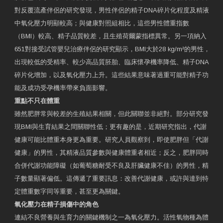
對反覆流產伴侶的研究發現，男性伴侶的精子DNA碎片化程度及精液
中氧化壓力明顯較高；與健康對照組相比，這些男性體重指數
（BMI）較高、精子品質較差，且生殖荷爾蒙指標異常。另一項納入
651對接受試管嬰兒治療伴侶的研究顯示，BMI大於28 kg/m²的男性，
出現較低的受精率、較少高品質胚胎、臨床懷孕機率降低、精子DNA
碎片化增加，以及氧化壓力上升。這些結果意味著過重可能對精子功
能及成功受孕機率帶來負面影響。
重點不只在體重
雖然肥胖常與較差的生殖結果相關，但此關聯並非絕對。部分研究發
現BMI與生育結果之間關聯性低；更有趣的是，近期研究指出，代謝
健康可能比體重本身更為重要。研究人員觀察到，即使肥胖但「代謝
健康」的男性，其精液品質參數與健康體重者相近；反之，肥胖同時
合併代謝功能障礙（如葡萄糖耐受不良及肝臟健康不佳）的男性，精
子數量顯著偏低。這傳遞了重要訊息：改善代謝健康，或許與達到特
定體重數字同等重要，甚至更為關鍵。
氧化壓力在精子損傷中的角色
連結不良營養與生育力的關鍵機制之一為氧化壓力。活性氧物種為體