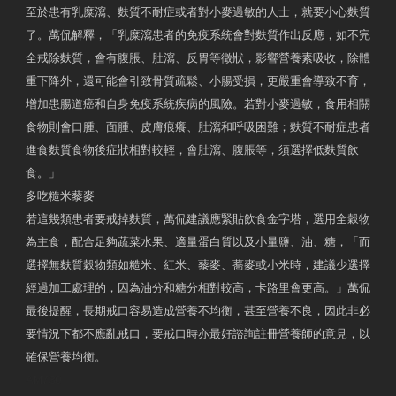
至於患有乳糜瀉、麩質不耐症或者對小麥過敏的人士，就要小心麩質
了。萬侃解釋，「乳糜瀉患者的免疫系統會對麩質作出反應，如不完
全戒除麩質，會有腹脹、肚瀉、反胃等徵狀，影響營養素吸收，除體
重下降外，還可能會引致骨質疏鬆、小腸受損，更嚴重會導致不育，
增加患腸道癌和自身免疫系統疾病的風險。若對小麥過敏，食用相關
食物則會口腫、面腫、皮膚痕癢、肚瀉和呼吸困難；麩質不耐症患者
進食麩質食物後症狀相對較輕，會肚瀉、腹脹等，須選擇低麩質飲
食。」
多吃糙米藜麥
若這幾類患者要戒掉麩質，萬侃建議應緊貼飲食金字塔，選用全穀物
為主食，配合足夠蔬菜水果、適量蛋白質以及小量鹽、油、糖，「而
選擇無麩質穀物類如糙米、紅米、藜麥、蕎麥或小米時，建議少選擇
經過加工處理的，因為油分和糖分相對較高，卡路里會更高。」萬侃
最後提醒，長期戒口容易造成營養不均衡，甚至營養不良，因此非必
要情況下都不應亂戒口，要戒口時亦最好諮詢註冊營養師的意見，以
確保營養均衡。
AM730