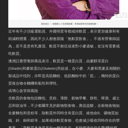
近年有不少頂級運動員、外國明星等都戒掉麩質，表示更加健康和有
助減輕體重，因此不少人都會跟隨「無麩質飲食」。不過有營養師認
為，若不是患有乳糜瀉、麩質不耐症或者對小麥過敏，並沒有需要戒
吃麩質。
澳洲註冊營養師萬侃表示，麩質是一種蛋白質，由麥醇溶蛋白
(Gliadin)和麥穀蛋白(Glutenin)所組成，在小麥、大麥和黑麥及相關的
製成品中找到，亦即是高筋麵粉、低筋麵粉中的「筋」，獨特的蛋白
質複合物令麵糰有黏性和彈性。
或增心血管病風險
含麩質的食物包括麵包、意粉、薄餅、穀物早餐、餅乾、啤酒、威士
忌和豉油等，不少都屬常見的穀物類食物，萬侃提醒，全穀物食物如
全麥麵包和意粉等，除麩質外同時含有蛋白質、維他命B、礦物質如
鐵、鋅、銅和鎂等，如果戒掉麩質食物，也會減少吸收同時存在的營
養素，「而麩質本身是其中一種益生元，有助腸道中益生菌(雙歧桿