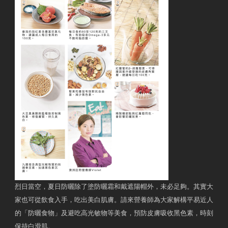
烈日當空，夏日防曬除了塗防曬霜和戴遮陽帽外，未必足夠。其實大
家也可從飲食入手，吃出美白肌膚。請來營養師為大家解構平易近人
的「防曬食物」及避吃高光敏物等美食，預防皮膚吸收黑色素，時刻
保持白滑肌。