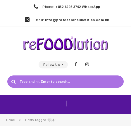
Phone:
+852 6095 3702 WhatsApp
Email:
info@professionaldietitian.com.hk
Follow Us
Home
Posts Tagged "頭痛"