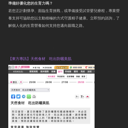
準備好優化您的生育力嗎？
若您正計劃懷孕、面臨生育挑戰，或準備接受試管嬰兒療程，專業營
養支持可協助您以主動積極的方式守護精子健康。立即預約諮詢，了
解個人化的生育營養如何支持您邁向親職之路。
Contact Us
OTP Violet Man Registered Dietitian
【東方專訊】天然食材 吃出防曬美肌