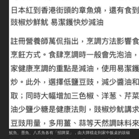
魷魚、墨魚、八爪魚各有「招牌菜」，由大牌檔走到家中飯桌的豉椒