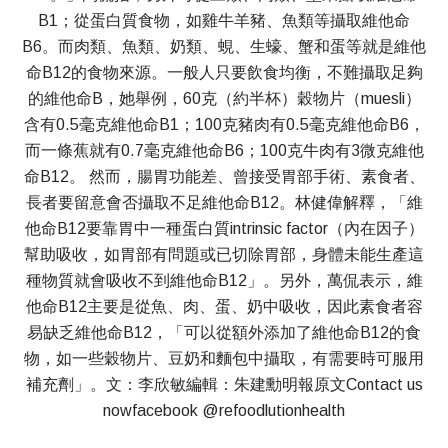
B1；從蛋白質食物，如雞牛羊豬、魚類等攝取維他命
B6。而肉類、魚類、奶類、蜆、生蠔、蟹和蛋等就是維他
命B12的食物來源。一般人只要飲食均衡，不難攝取足夠
的維他命B，她舉例，60克（約半杯）穀物片（muesli）
含有0.5毫克維他命B1；100克豬肉有0.5毫克維他命B6，
而一條蕉就有0.7毫克維他命B6；100克牛肉有3微克維他
命B12。 然而，腸胃功能差、曾接受胃部手術、素食者、
長者要留意會否攝取不足維他命B12。林健偉解釋，「維
他命B12要靠胃中一種蛋白質intrinsic factor（內在因子）
幫助吸收，如胃部有問題或已切除胃部，身體未能生產這
種物質就會吸收不到維他命B12」。另外，萬侃表示，維
他命B12主要是從魚、肉、蛋、奶中吸收，因此素食者容
易缺乏維他命B12，「可以從額外添加了維他命B12的食
物，如一些穀物片、豆奶和麵包中攝取，有需要時可服用
補充劑」。文：李欣敏編輯：朱建勳明報原文Contact us
nowfacebook @refoodlutionhealth