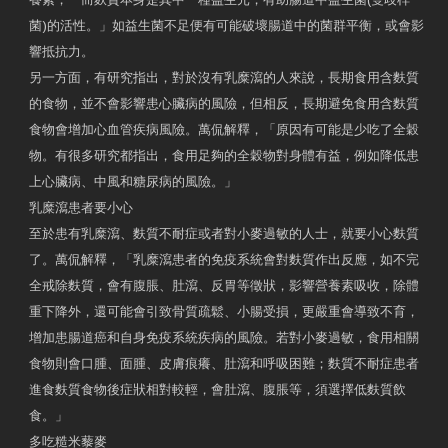
菌)的活性。」如益生菌不足便有可能破壞腸道中的菌群平衡，或會影
響抵抗力。
另一方面，有研究指出，對於沒有乳糜瀉的人來說，長期食用含麩質
的食物，並不會影響患心臟病的風險，但相反，長期避免食用含麩質
食物會增加心血管疾病風險。萬侃解釋，「原因有可能是少吃了全穀
物。有很多研究都指出，食用足夠的全穀物對身體有益，例如降低患
上心臟病、中風和糖尿病的風險。」
乳糜瀉患者要小心
至於患有乳糜瀉、麩質不耐症或者對小麥過敏的人士，就要小心麩質
了。萬侃解釋，「乳糜瀉患者的免疫系統會對麩質作出反應，如不完
全戒除麩質，會有腹脹、肚瀉、反胃等徵狀，影響營養素吸收，除體
重下降外，還可能會引致骨質疏鬆、小腸受損，更嚴重會導致不育，
增加患腸道癌和自身免疫系統疾病的風險。若對小麥過敏，食用相關
食物則會口腫、面腫、皮膚痕癢、肚瀉和呼吸困難；麩質不耐症患者
進食麩質食物後症狀相對較輕，會肚瀉、腹脹等，須選擇低麩質飲
食。」
多吃糙米藜麥