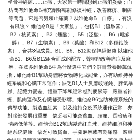
坐骨神經痛……止痛，大家第一時間想到止痛消炎藥；而
坊間有維他命B補充劑聲稱能修復神經，改善麻痹、刺痛
等問題，它是否另類止痛藥？以維他命B「自療」，有沒
有風險？ 維他命B是「大家族」，包括B1（硫胺素）、
B2（核黃素）、B3（煙酸）、B5（泛酸）、B6（吡多
醇）、B7（生物素）、B9（葉酸）和B12（多種鈷胺
素），合共8個成員。B1、B6、B12助保神經健康 以維他
命B1、B6及B12組合而成的配方，聲稱能改善痛症及麻
痹，在眾多維他命B中為什麼選中它們？註冊營養師萬侃
指，維他命B1幫助身體將食物轉化成能量，亦有助維持神
經系統和心臟正常運作；缺乏B1人士反應較遲鈍、脾氣暴
躁、記憶力變差、體重下降和經常感到疲累等，嚴重者神
經、肌肉運作及心臟都受影響。維他命B6協助神經系統的
傳導功能、製造血紅素，以及維持免疫系統運作正常，亦
對腦部發展很重要，缺乏者可能會貧血、頭痛、長暗瘡和
情緒低落等。維他命B12幫助製造紅血球、維持細胞和神
經系統健康，缺乏可致貧血、手腳麻痹或有刺痛感，嚴重