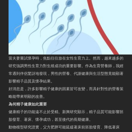
當夫妻嘗試懷孕時，焦點往往放在女性生育力上。然而，越來越多的
研究強調男性生育力對生殖成功的重要影響。作為生育營養師，我經
常遇到伴侶驚訝地發現，男性的營養、代謝健康與生活型態竟能顯著
影響精子品質及懷孕結果。
好消息是，許多影響精子健康的因素皆可改變，而具針對性的營養策
略能帶來明顯的改善。
為何精子健康如此重要
健康精子的功能遠不止於受精。新興研究顯示，精子品質可能影響胚
胎發育、著床、懷孕成功，甚至後代的長期健康。
動物模型研究證實，父方肥胖可能延緩著床前胚胎發育、降低著床