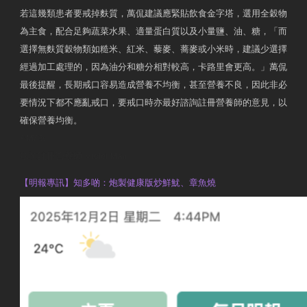
若這幾類患者要戒掉麩質，萬侃建議應緊貼飲食金字塔，選用全穀物
為主食，配合足夠蔬菜水果、適量蛋白質以及小量鹽、油、糖，「而
選擇無麩質穀物類如糙米、紅米、藜麥、蕎麥或小米時，建議少選擇
經過加工處理的，因為油分和糖分相對較高，卡路里會更高。」萬侃
最後提醒，長期戒口容易造成營養不均衡，甚至營養不良，因此非必
要情況下都不應亂戒口，要戒口時亦最好諮詢註冊營養師的意見，以
確保營養均衡。
AM730
執業註冊營養師 Violet Man
【明報專訊】知多啲：炮製健康版炒鮮魷、章魚燒