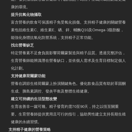
康的環境。
提升抗氧化物攝取
富含營養的飲食可保護精子免受氧化損傷。支持精子健康的關鍵營養
素包括維生素C、維生素E、硒、鋅、輔酶Q10及Omega-3脂肪酸，
能強化身體抗氧化防禦系統，支持精子正常功能。
找出營養缺乏
特定營養素不足會負面影響荷爾蒙製造與精子品質。透過完整評估，
生育營養師能辨識潛在營養缺口，並依個人需求及生育目標制定個人
化計劃。
支持健康荷爾蒙功能
營養在調節生殖荷爾蒙上扮演關鍵角色。優化飲食品質有助於睪固酮
生成、胰島素調控、發炎平衡及整體生殖健康。
建立可持續的生活型態改變
生育改善非一蹴可幾。精子發育約需70至90天，持之以恆至關重
要。生育營養師提供實用且可行的指引，協助男性建立支持長期生殖
健康的永續習慣。
支持精子健康的營養策略