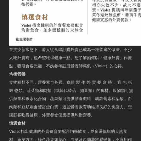
在抗疫新常態下，港人從食肆訂購外賣已成為一種普遍的做法。不少
人吃外賣時，也希望吃得健康一點。想了解如何以「健康外賣」作賣
點，吸引食客光顧，不妨參考註冊營養師萬侃（Violet）的心得。
均衡營養
食物種類不同，營養素也各異。食肆 製 作 外 賣 餐 盒 時， 宜 包 括
穀 物類、蔬菜類和肉類（或其代替品，如豆類）的食材。穀物類可提
供熱量和碳水化合物，蔬菜類可提供膳食纖維、胡蘿蔔素和葉酸，而
肉類和豆類則含豐富蛋白質，這些營養素有助維持良好的免疫力。想
讓顧客吃得健康，外賣餐盒便應提供均衡營養。
慎選食材
Violet 指出健康的外賣餐盒要配合均衡飲食，並多選低脂的天然食
材。蔬菜方面，綠色蔬菜如菜心、白菜及西蘭花容易變黃，不宜用作