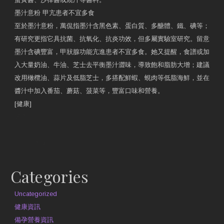
墨汁意粉 甲亢患者不宜多食
至於墨汁意粉，萬侃指墨汁含黑色素、蛋白質、多醣體、鐵、碘等；
有研究更指它具抗菌、抗氧化、抗炎功效，但多屬實驗室研究。留意
墨汁含碘豐富，甲狀腺功能亢進患者不宜多食。她又提醒，食譜或加
入大量奶油、牛油、芝士去平衡墨汁澀味，導致飽和脂肪大增；建議
改用橄欖油、蒜片及低脂芝士，多搭配鮮蝦、蜆肉等低脂海鮮，並在
醬汁中加入番茄、蘑菇、菠菜等，豐富口味和營養。
[健康]
原文網址
約見營養師
Categories
Uncategorized
健康資訊
備孕營養資訊