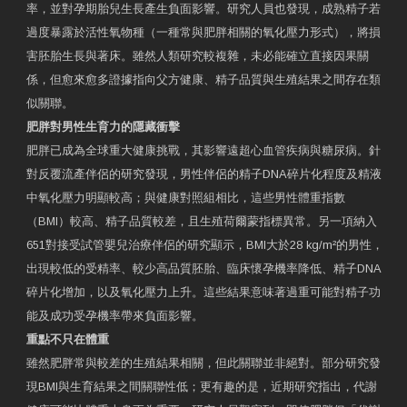
率，並對孕期胎兒生長產生負面影響。研究人員也發現，成熟精子若
過度暴露於活性氧物種（一種常與肥胖相關的氧化壓力形式），將損
害胚胎生長與著床。雖然人類研究較複雜，未必能確立直接因果關
係，但愈來愈多證據指向父方健康、精子品質與生殖結果之間存在類
似關聯。
肥胖對男性生育力的隱藏衝擊
肥胖已成為全球重大健康挑戰，其影響遠超心血管疾病與糖尿病。針
對反覆流產伴侶的研究發現，男性伴侶的精子DNA碎片化程度及精液
中氧化壓力明顯較高；與健康對照組相比，這些男性體重指數
（BMI）較高、精子品質較差，且生殖荷爾蒙指標異常。另一項納入
651對接受試管嬰兒治療伴侶的研究顯示，BMI大於28 kg/m²的男性，
出現較低的受精率、較少高品質胚胎、臨床懷孕機率降低、精子DNA
碎片化增加，以及氧化壓力上升。這些結果意味著過重可能對精子功
能及成功受孕機率帶來負面影響。
重點不只在體重
雖然肥胖常與較差的生殖結果相關，但此關聯並非絕對。部分研究發
現BMI與生育結果之間關聯性低；更有趣的是，近期研究指出，代謝