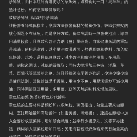
炒鮮魷，由日本紅到香港街頭的章魚燒，還有食到一口「烏卒卒」的
墨汁意粉。如何烹調最健康呢？
豉椒炒鮮魷 易潔鑊快炒減油
註冊營養師萬侃指出，烹調方法影響食材的營養價值。豉椒炒鮮魷的
核心問題不在魷魚，而是烹飪方式。食肆烹調時一般會先泡油，導致
用油量較多，且豆豉和醬油含鈉（鹽）量較高。自家健康烹調的重點
是減油，使用易潔鑊，以小量油噴灑鑊面，炒香豆豉和香料，加入魷
魚快炒。此外，選擇低鹽豆豉，減少醬油和蠔油的用量，多用蒜、
薑、胡椒來調味，減低鈉質攝取；同時大幅增加三色椒、洋葱、芹
菜、西蘭花等蔬菜的比例。註冊營養師冼雯菁亦強調，少油少鹽少糖
是健康法則，豉椒炒魷講求鑊氣，用油少不免，用易潔鑊炒可減少用
油；同時調節豆豉用量，多用薑、蒜等天然調味料來增加風味。
章魚燒加菜 海苔粉鰹魚粉代醬料
章魚燒的主要材料是麵粉和八爪魚粒。萬侃指出，熱量主要來自麵
糊、烹飪用油量和高脂醬汁（如蛋黄醬、照燒醬）。建議在麵糊中加
入全麥粉或蔬菜碎，增加膳食纖維；並奉行少醬原則。冼雯菁亦建
議，麵糊加入蔬菜粒增加口感；另用海苔粉或鰹魚粉來代替熱量高的
蛋黃醬、沙律醬或燒汁等醬料。