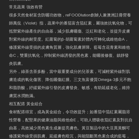
常見蔬果 強效有營
很多天然食材富含防曬功效物，reFOODlution創辧人兼澳洲註冊營養
師萬侃（Violet）指，蔬果中的番茄富含茄紅素，屬強效抗氧化物，可
抵禦紫外線產生的自由基，減少肌膚曬傷、泛紅和老化，並提升皮膚
對紫外線的耐受度。紅蘿蔔的β-胡蘿蔔素於體內可轉化成維他命A，
修護紫外線受損的皮膚角質層，強化肌膚屏障。藍莓含花青素和維他
命C，雙重抗氧化，抑制紫外線誘發的黑色素，能曬後修復、鎮靜發
炎肌膚。
另外，綠茶含茶多酚，當中最重要成分的兒茶素，可減輕紫外線對肌
膚造成的氧化傷害、降低曬傷紅腫。三文魚富優質Omega-3多元不飽
和脂肪酸，紓緩紫外線引發的皮膚發炎、敏感，有助延緩老化，維持
膚質水潤飽滿。
相互配搭 黃金組合
食材配搭得宜，成為黃金組合，令功效提升；如番茄中茄紅素屬脂溶
性營養，配堅果的健康油脂與維他命E，可助人體吸收茄紅素及對抗自
由基，高效減少黑色素生成兼提亮膚色。黃豆製品中的大豆異黃酮可
修護紫外線受損肌膚、延緩膚色暗沉，與能阻斷黑色素合成的藍莓，