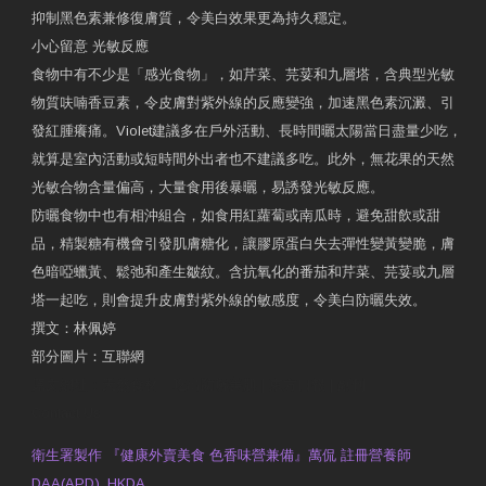
抑制黑色素兼修復膚質，令美白效果更為持久穩定。
小心留意 光敏反應
食物中有不少是「感光食物」，如芹菜、芫荽和九層塔，含典型光敏
物質呋喃香豆素，令皮膚對紫外線的反應變強，加速黑色素沉澱、引
發紅腫癢痛。Violet建議多在戶外活動、長時間曬太陽當日盡量少吃，
就算是室內活動或短時間外出者也不建議多吃。此外，無花果的天然
光敏合物含量偏高，大量食用後暴曬，易誘發光敏反應。
防曬食物中也有相沖組合，如食用紅蘿蔔或南瓜時，避免甜飲或甜
品，精製糖有機會引發肌膚糖化，讓膠原蛋白失去彈性變黃變脆，膚
色暗啞蠟黃、鬆弛和產生皺紋。含抗氧化的番茄和芹菜、芫荽或九層
塔一起吃，則會提升皮膚對紫外線的敏感度，令美白防曬失效。
撰文：林佩婷
部分圖片：互聯網
原文網址：天然食材 吃出防曬美肌 | 東方日報 | 副刊
Contact Us
衛生署製作 『健康外賣美食 色香味營兼備』萬侃 註冊營養師
DAA(APD), HKDA