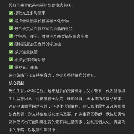
與較佳生育結果相關的飲食模式包括：
攝取充足多彩蔬果
選擇全穀類取代精製碳水化合物
包含優質蛋白質與富含油脂的魚類
從堅果、種子、橄欖油及酪梨攝取健康脂肪
限制高度加工食品與添加糖
減少過量飲酒
維持規律體能活動
重視充足睡眠
這些策略不僅支持生育力，也提升整體健康與福祉。
核心要點
男性生育力不容忽視。越來越多的證據顯示，父方營養、代謝健康與
生活型態因素，可影響精子品質、胚胎發育、著床成功及懷孕結果。
達到健康體重固然有益，但優化代謝健康、降低氧化壓力及改善整體
飲食品質，對支持生殖成功尤為重要。作為生育營養師，我協助男性
及伴侶找出可能影響生育的營養與生活因素，並制定個人化、實證為
本的策略，以改善生殖健康。