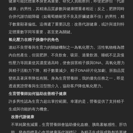
健康可能比體重本身更為重要。研究人員觀察到，即使肥胖但「代謝
健康」的男性，其精液品質參數與健康體重者相近；反之，肥胖同時
合併代謝功能障礙（如葡萄糖耐受不良及肝臟健康不佳）的男性，精
子數量顯著偏低。這傳遞了重要訊息：改善代謝健康，或許與達到特
定體重數字同等重要，甚至更為關鍵。
氧化壓力在精子損傷中的角色
連結不良營養與生育力的關鍵機制之一為氧化壓力。活性氧物種為體
內自然產生，但當肥胖、不良飲食、吸菸、過量飲酒、睡眠不足及慢
性壓力等因素使其濃度過高時，便會損害精子膜與DNA。高氧化壓力
與精子活動力下降、精子數量減少、精子DNA碎片化加劇、胚胎品質
變差及著床率降低有關。身為生育營養師，我的優先任務之一，即是
透過實證營養與生活型態介入，協助客戶降低氧化壓力。
生育營養師如何協助改善精子健康
許多男性認為生育力超出掌控範圍。幸運的是，營養提供了支持精子
生成與功能的有力機會。
改善代謝健康
不單純聚焦減重，生育營養師會協助優化血糖、胰島素敏感性、肝功
能、發炎指標及心血管健康等代謝標記，為精子生成與成熟創造更健