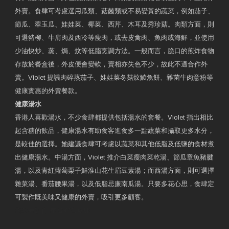
外賣。食肆可考慮選用瓜類、菇菌類或不易變黃的蔬菜，例如茄子、
節瓜、翠玉瓜、娃娃菜、椰菜、西芹、木耳及秀珍菇。肉類方面，則
可選豬柳、牛肩肉及西冷等瘦肉，或去皮禽肉、魚肉或海鮮，並使用
少油快炒、蒸、焗、炆等低脂烹調方法。一般而言，脆口的煎炸食物
存放於餐盒後，外皮便會變軟，賣相亦失色不少，故此不適合作外
賣。Violet 提議肉碎蒸茄子、娃娃菜冬菇炆鯪魚餅、雜菌牛肉意粉等
健康實惠的外賣餐款。
健康湯水
香港人喜歡湯水，不少食肆都提供包括湯水的套餐。Violet 指出相比
起含糖的飲品，健康湯水有助食客進食多一點蔬菜和攝取更多水分，
是較佳的選擇。她建議食肆可考慮以蔬菜和其他低脂及低鹽的食材煮
出健康湯水。中湯方面，Violet 推介白菜瘦肉菜乾湯、節瓜章魚豬腱
湯，以及青紅蘿蔔栗子鮮淮山花生眉豆素湯；而西湯方面，則可選擇
雜菜湯、番茄腰果湯，以及低脂忌廉南瓜湯。只要多花心思，食肆定
可製作既美味又健康的外賣，吸引更多顧客。
衛生署製作 星級有營食肆