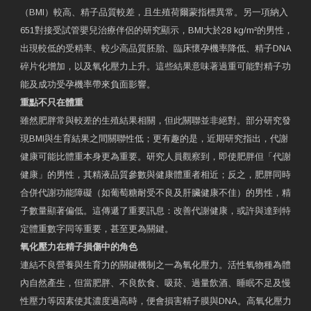
（BMI）較高、精子品質較差，且生殖荷爾蒙指標異常。另一項納入
651對接受試管嬰兒治療伴侶的研究顯示，BMI大於28 kg/m²的男性，
出現較低的受精率、較少高品質胚胎、臨床懷孕機率降低、精子DNA
碎片化增加，以及氧化壓力上升。這些結果意味著過重可能對精子功
能及成功受孕機率帶來負面影響。
重點不只在體重
雖然肥胖常與較差的生殖結果相關，但此關聯並非絕對。部分研究發
現BMI與生育結果之間關聯性低；更有趣的是，近期研究指出，代謝
健康可能比體重本身更為重要。研究人員觀察到，即使肥胖但「代謝
健康」的男性，其精液品質參數與健康體重者相近；反之，肥胖同時
合併代謝功能障礙（如葡萄糖耐受不良及肝臟健康不佳）的男性，精
子數量顯著偏低。這傳遞了重要訊息：改善代謝健康，或許與達到特
定體重數字同等重要，甚至更為關鍵。
氧化壓力在精子損傷中的角色
連結不良營養與生育力的關鍵機制之一為氧化壓力。活性氧物種為體
內自然產生，但當肥胖、不良飲食、吸菸、過量飲酒、睡眠不足及慢
性壓力等因素使其濃度過高時，便會損害精子膜與DNA。高氧化壓力