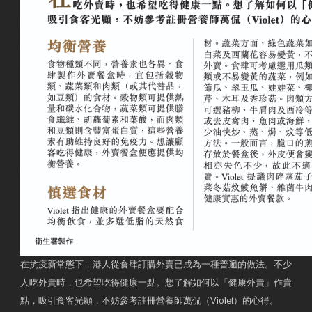
在抗疫新常態下，港人從食肆訂購外賣已成為一種普遍的做法。不少
人吃外賣時，也希望吃得健康一點。想了解如何以「健康外賣」作賣
點，吸引食客光顧，不妨參考註冊營養師萬侃（Violet）的心得。