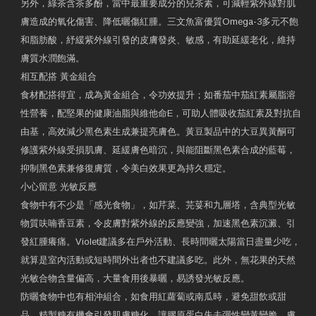
另外，綠茶含茶多酚，當中最重要成分的兒茶素，可減輕紫外線對肌
膚造成的氧化傷害、降低曬傷紅腫。三文魚富優質Omega-3多元不飽
和脂肪酸，紓緩紫外線引發的皮膚發炎、敏感，有助延緩老化，維持
膚質水潤飽滿。
相互配搭 黃金組合
食材配搭得宜，成為黃金組合，令功效提升；如番茄中茄紅素屬脂溶
性營養，配堅果的健康油脂與維他命E，可助人體吸收茄紅素及對抗自
由基，高效減少黑色素生成兼提亮膚色。黃豆製品中的大豆異黃酮可
修護紫外線受損肌膚、延緩膚色暗沉，與能阻斷黑色素合成的藍莓，
抑制黑色素兼修復膚質，令美白效果更為持久穩定。
小心留意 光敏反應
食物中有不少是「感光食物」，如芹菜、芫荽和九層塔，含典型光敏
物質呋喃香豆素，令皮膚對紫外線的反應變強，加速黑色素沉澱、引
發紅腫癢痛。Violet建議多在戶外活動、長時間曬太陽當日盡量少吃，
就算是室內活動或短時間外出者也不建議多吃。此外，無花果的天然
光敏合物含量偏高，大量食用後暴曬，易誘發光敏反應。
防曬食物中也有相沖組合，如食用紅蘿蔔或南瓜時，避免甜飲或甜
品，精製糖有機會引發肌膚糖化，讓膠原蛋白失去彈性變黃變脆，膚