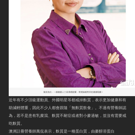
近年有不少頂級運動員、外國明星等都戒掉麩質，表示更加健康和有
助減輕體重，因此不少人都會跟隨「無麩質飲食」。不過有營養師認
為，若不是患有乳糜瀉、麩質不耐症或者對小麥過敏，並沒有需要戒
吃麩質。
澳洲註冊營養師萬侃表示，麩質是一種蛋白質，由麥醇溶蛋白