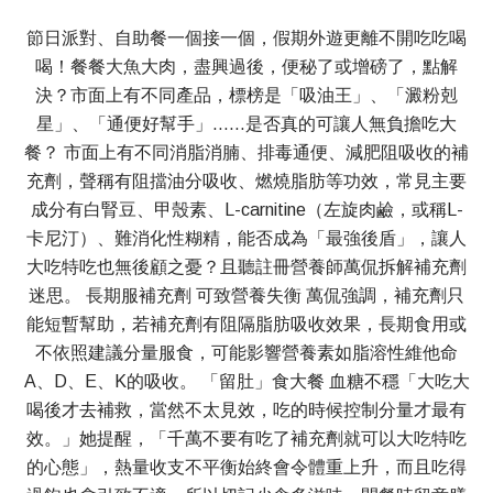
節日派對、自助餐一個接一個，假期外遊更離不開吃吃喝
喝！餐餐大魚大肉，盡興過後，便秘了或增磅了，點解
決？市面上有不同產品，標榜是「吸油王」、「澱粉剋
星」、「通便好幫手」……是否真的可讓人無負擔吃大
餐？ 市面上有不同消脂消腩、排毒通便、減肥阻吸收的補
充劑，聲稱有阻擋油分吸收、燃燒脂肪等功效，常見主要
成分有白腎豆、甲殼素、L-carnitine（左旋肉鹼，或稱L-
卡尼汀）、難消化性糊精，能否成為「最強後盾」，讓人
大吃特吃也無後顧之憂？且聽註冊營養師萬侃拆解補充劑
迷思。 長期服補充劑 可致營養失衡 萬侃強調，補充劑只
能短暫幫助，若補充劑有阻隔脂肪吸收效果，長期食用或
不依照建議分量服食，可能影響營養素如脂溶性維他命
A、D、E、K的吸收。 「留肚」食大餐 血糖不穩「大吃大
喝後才去補救，當然不太見效，吃的時候控制分量才最有
效。」她提醒，「千萬不要有吃了補充劑就可以大吃特吃
的心態」，熱量收支不平衡始終會令體重上升，而且吃得