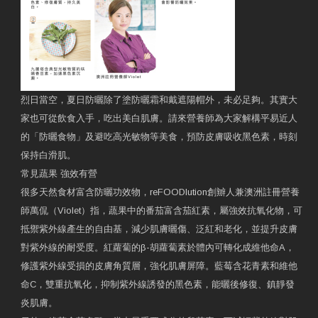
烈日當空，夏日防曬除了塗防曬霜和戴遮陽帽外，未必足夠。其實大
家也可從飲食入手，吃出美白肌膚。請來營養師為大家解構平易近人
的「防曬食物」及避吃高光敏物等美食，預防皮膚吸收黑色素，時刻
保持白滑肌。
常見蔬果 強效有營
很多天然食材富含防曬功效物，reFOODlution創辧人兼澳洲註冊營養
師萬侃（Violet）指，蔬果中的番茄富含茄紅素，屬強效抗氧化物，可
抵禦紫外線產生的自由基，減少肌膚曬傷、泛紅和老化，並提升皮膚
對紫外線的耐受度。紅蘿蔔的β-胡蘿蔔素於體內可轉化成維他命A，
修護紫外線受損的皮膚角質層，強化肌膚屏障。藍莓含花青素和維他
命C，雙重抗氧化，抑制紫外線誘發的黑色素，能曬後修復、鎮靜發
炎肌膚。