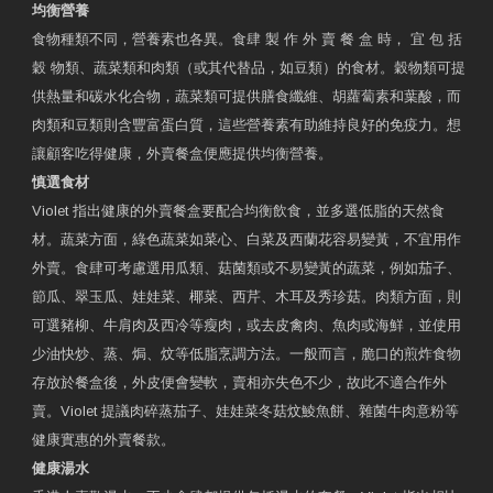
均衡營養
食物種類不同，營養素也各異。食肆 製 作 外 賣 餐 盒 時， 宜 包 括
穀 物類、蔬菜類和肉類（或其代替品，如豆類）的食材。穀物類可提
供熱量和碳水化合物，蔬菜類可提供膳食纖維、胡蘿蔔素和葉酸，而
肉類和豆類則含豐富蛋白質，這些營養素有助維持良好的免疫力。想
讓顧客吃得健康，外賣餐盒便應提供均衡營養。
慎選食材
Violet 指出健康的外賣餐盒要配合均衡飲食，並多選低脂的天然食
材。蔬菜方面，綠色蔬菜如菜心、白菜及西蘭花容易變黃，不宜用作
外賣。食肆可考慮選用瓜類、菇菌類或不易變黃的蔬菜，例如茄子、
節瓜、翠玉瓜、娃娃菜、椰菜、西芹、木耳及秀珍菇。肉類方面，則
可選豬柳、牛肩肉及西冷等瘦肉，或去皮禽肉、魚肉或海鮮，並使用
少油快炒、蒸、焗、炆等低脂烹調方法。一般而言，脆口的煎炸食物
存放於餐盒後，外皮便會變軟，賣相亦失色不少，故此不適合作外
賣。Violet 提議肉碎蒸茄子、娃娃菜冬菇炆鯪魚餅、雜菌牛肉意粉等
健康實惠的外賣餐款。
健康湯水