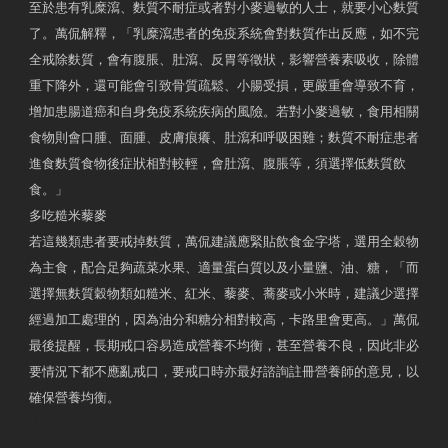
至於患有乳糜瀉、麩質不耐症或者對小麥過敏的人士，就要小心麩質
了。萬侃解釋，「乳糜瀉患者的免疫系統會對麩質作出反應，如不完
全戒除麩質，會有腹脹、肚瀉、反胃等徵狀，影響營養素吸收，除體
重下降外，還可能會引致骨質疏鬆、小腸受損，更嚴重會導致不育，
增加患腸道癌和自身免疫系統疾病的風險。若對小麥過敏，食用相關
食物則會口腫、面腫、皮膚痕癢、肚瀉和呼吸困難；麩質不耐症患者
進食麩質食物後症狀相對較輕，會肚瀉、腹脹等，須選擇低麩質飲
食。」
多吃糙米藜麥
若這幾類患者要戒掉麩質，萬侃建議應緊貼飲食金字塔，選用全穀物
為主食，配合足夠蔬菜水果、適量蛋白質以及小量鹽、油、糖，「而
選擇無麩質穀物類如糙米、紅米、藜麥、蕎麥或小米時，建議少選擇
經過加工處理的，因為油分和糖分相對較高，卡路里會更高。」萬侃
最後提醒，長期戒口容易造成營養不均衡，甚至營養不良，因此非必
要情況下都不應亂戒口，要戒口時亦最好諮詢註冊營養師的意見，以
確保營養均衡。
AM730