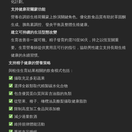
化計劃。
支持健康荷爾蒙功能
營養在調節生殖荷爾蒙上扮演關鍵角色。優化飲食品質有助於睪固酮
生成、胰島素調控、發炎平衡及整體生殖健康。
建立可持續的生活型態改變
生育改善非一蹴可幾。精子發育約需70至90天，持之以恆至關重
要。生育營養師提供實用且可行的指引，協助男性建立支持長期生殖
健康的永續習慣。
支持精子健康的營養策略
與較佳生育結果相關的飲食模式包括：
攝取充足多彩蔬果
選擇全穀類取代精製碳水化合物
包含優質蛋白質與富含油脂的魚類
從堅果、種子、橄欖油及酪梨攝取健康脂肪
限制高度加工食品與添加糖
減少過量飲酒
維持規律體能活動
重視充足睡眠