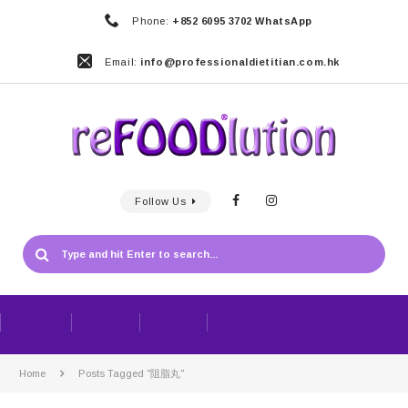
Phone:
+852 6095 3702 WhatsApp
Email:
info@professionaldietitian.com.hk
Follow Us
Home
Posts Tagged "阻脂丸"