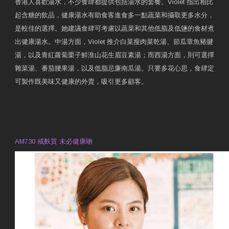
香港人喜歡湯水，不少食肆都提供包括湯水的套餐。Violet 指出相比
起含糖的飲品，健康湯水有助食客進食多一點蔬菜和攝取更多水分，
是較佳的選擇。她建議食肆可考慮以蔬菜和其他低脂及低鹽的食材煮
出健康湯水。中湯方面，Violet 推介白菜瘦肉菜乾湯、節瓜章魚豬腱
湯，以及青紅蘿蔔栗子鮮淮山花生眉豆素湯；而西湯方面，則可選擇
雜菜湯、番茄腰果湯，以及低脂忌廉南瓜湯。只要多花心思，食肆定
可製作既美味又健康的外賣，吸引更多顧客。
衛生署製作 星級有營食肆
預約註冊營養師 Violet Man
專業範疇
AM730 戒麩質 未必健康啲