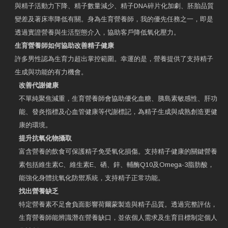
與精子活動力下降、精子數量減少、精子DNA碎片化加劇、胚胎品質
變差及著床率降低有關。身為生育營養師，我的優先任務之一，即是
透過實證營養與生活型態介入，協助客戶降低氧化壓力。
生育營養師如何協助改善精子健康
許多男性認為生育力超出掌控範圍。幸運的是，營養提供了支持精子
生成與功能的有力機會。
改善代謝健康
不單純聚焦減重，生育營養師會協助優化血糖、胰島素敏感性、肝功
能、發炎指標及心血管健康等代謝標記，為精子生成與成熟創造更健
康的環境。
提升抗氧化物攝取
富含營養的飲食可保護精子免受氧化損傷。支持精子健康的關鍵營養
素包括維生素C、維生素E、硒、鋅、輔酶Q10及Omega-3脂肪酸，
能強化身體抗氧化防禦系統，支持精子正常功能。
找出營養缺乏
特定營養素不足會負面影響荷爾蒙製造與精子品質。透過完整評估，
生育營養師能辨識潛在營養缺口，並依個人需求及生育目標制定個人