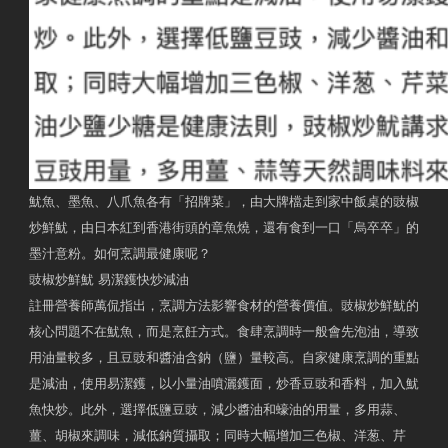
魷魚、墨魚、八爪魚各有「招牌菜」，由大牌檔走到家中飯桌的豉椒
炒鮮魷，由日本紅到香港街頭的章魚燒，還有食到一口「烏卒卒」的
墨汁意粉。如何烹調最健康呢？
豉椒炒鮮魷 易潔鑊快炒減油
註冊營養師萬侃指出，烹調方法影響食材的營養價值。豉椒炒鮮魷的
核心問題不在魷魚，而是烹飪方式。食肆烹調時一般會先泡油，導致
用油量較多，且豆豉和醬油含鈉（鹽）量較高。自家健康烹調的重點
是減油，使用易潔鑊，以小量油噴灑鑊面，炒香豆豉和香料，加入魷
魚快炒。此外，選擇低鹽豆豉，減少醬油和蠔油的用量，多用蒜、
薑、胡椒來調味，減低鈉質攝取；同時大幅增加三色椒、洋葱、芹