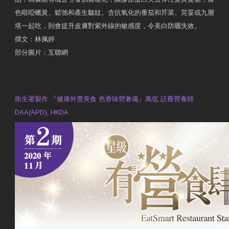
色暗啞蠟黃、鬆弛和產生皺紋。含抗氧化的番茄和芹菜、芫荽或九層
塔一起吃，則會提升皮膚對紫外線的敏感度，令美白防曬失效。
撰文：林佩婷
部分圖片：互聯網
原文網址：天然食材 吃出防曬美肌 | 東方日報 | 副刊
Contact Us
衛生署製作 『健康外賣美食 色香味營兼備』萬侃 註冊營養師
DAA(APD), HKDA