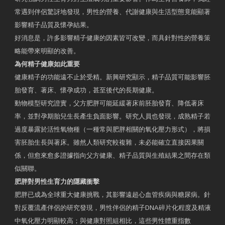
常遇到伴侶驚訝地發現，男性的營養、代謝健康與生活型態竟能顯著
影響精子品質及懷孕結果。
好消息是，許多影響精子健康的因素皆可改變，而具針對性的營養策
略能帶來明顯的改善。
為何精子健康如此重要
健康精子的功能遠不止於受精。新興研究顯示，精子品質可能影響胚
胎發育、著床、懷孕成功，甚至後代的長期健康。
動物模型研究證實，父方肥胖可能延緩著床前胚胎發育、降低著床
率，並對孕期胎兒生長產生負面影響。研究人員也發現，成熟精子若
過度暴露於活性氧物種（一種常與肥胖相關的氧化壓力形式），將損
害胚胎生長與著床。雖然人類研究較複雜，未必能確立直接因果關
係，但愈來愈多證據指向父方健康、精子品質與生殖結果之間存在類
似關聯。
肥胖對男性生育力的隱藏衝擊
肥胖已成為全球重大健康挑戰，其影響遠超心血管疾病與糖尿病。針
對反覆流產伴侶的研究發現，男性伴侶的精子DNA碎片化程度及精液
中氧化壓力明顯較高；與健康對照組相比，這些男性體重指數