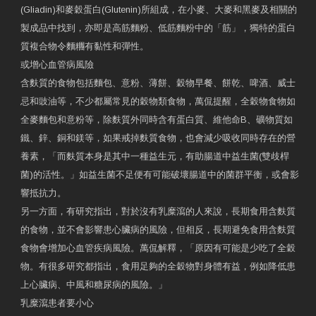
(Gliadin)和麥穀蛋白(Glutenin)所組成，在小麥、大麥和黑麥及相關的
製成品中找到，亦即是高筋麵粉、低筋麵粉中的「筋」，獨特的蛋白
質複合物令麵糰有黏性和彈性。
或增心血管病風險
含麩質的食物包括麵包、意粉、薄餅、穀物早餐、餅乾、啤酒、威士
忌和豉油等，不少都屬常見的穀物類食物，萬侃提醒，全穀物食物如
全麥麵包和意粉等，除麩質外同時含有蛋白質、維他命B、礦物質如
鐵、鋅、銅和鎂等，如果戒掉麩質食物，也會減少吸收同時存在的營
養素，「而麩質本身是其中一種益生元，有助腸道中益生菌(雙歧桿
菌)的活性。」如益生菌不足便有可能破壞腸道中的菌群平衡，或會影
響抵抗力。
另一方面，有研究指出，對於沒有乳糜瀉的人來說，長期食用含麩質
的食物，並不會影響患心臟病的風險，但相反，長期避免食用含麩質
食物會增加心血管疾病風險。萬侃解釋，「原因有可能是少吃了全穀
物。有很多研究都指出，食用足夠的全穀物對身體有益，例如降低患
上心臟病、中風和糖尿病的風險。」
乳糜瀉患者要小心