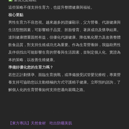
這些策略不僅支持生育力，也提升整體健康與福祉。
核心要點
男性生育力不容忽視。越來越多的證據顯示，父方營養、代謝健康與
生活型態因素，可影響精子品質、胚胎發育、著床成功及懷孕結果。
達到健康體重固然有益，但優化代謝健康、降低氧化壓力及改善整體
飲食品質，對支持生殖成功尤為重要。作為生育營養師，我協助男性
及伴侶找出可能影響生育的營養與生活因素，並制定個人化、實證為
本的策略，以改善生殖健康。
準備好優化您的生育力嗎？
若您正計劃懷孕、面臨生育挑戰，或準備接受試管嬰兒療程，專業營
養支持可協助您以主動積極的方式守護精子健康。立即預約諮詢，了
解個人化的生育營養如何支持您邁向親職之路。
Contact Us
OTP Violet Man Registered Dietitian
【東方專訊】天然食材 吃出防曬美肌