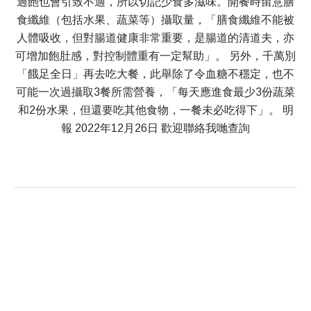
過飽也會引致不適，所以切記少食多滋味。開餐時留意膳
食纖維（包括水果、蔬菜等）攝取量，「膳食纖維不能被
人體吸收，但對腸道健康非常重要，是腸道的清道夫，亦
可增加飽肚感，對控制體重有一定幫助」。 另外，千萬別
「餓足全日」再去吃大餐，此舉除了令血糖不穩定，也不
可能一次過攝取3餐所需營養，「每天應進食最少3份蔬菜
和2份水果，但還要吃其他食物，一餐未必吃得下」。 明
報 2022年12月26日 歡迎聯絡我哋查詢