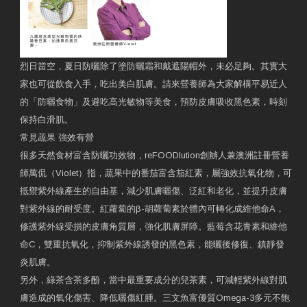
烈日當空，夏日防曬除了塗防曬霜和戴遮陽帽外，未必足夠。其實大
家也可從飲食入手，吃出美白肌膚。請來營養師為大家解構平易近人
的「防曬食物」及避吃高光敏物等美食，預防皮膚吸收黑色素，時刻
保持白滑肌。
常見蔬果 強效有營
很多天然食材富含防曬功效物，reFOODlution創辧人兼澳洲註冊營養
師萬侃（Violet）指，蔬果中的番茄富含茄紅素，屬強效抗氧化物，可
抵禦紫外線產生的自由基，減少肌膚曬傷、泛紅和老化，並提升皮膚
對紫外線的耐受度。紅蘿蔔的β-胡蘿蔔素於體內可轉化成維他命A，
修護紫外線受損的皮膚角質層，強化肌膚屏障。藍莓含花青素和維他
命C，雙重抗氧化，抑制紫外線誘發的黑色素，能曬後修復、鎮靜發
炎肌膚。
另外，綠茶含茶多酚，當中最重要成分的兒茶素，可減輕紫外線對肌
膚造成的氧化傷害、降低曬傷紅腫。三文魚富優質Omega-3多元不飽