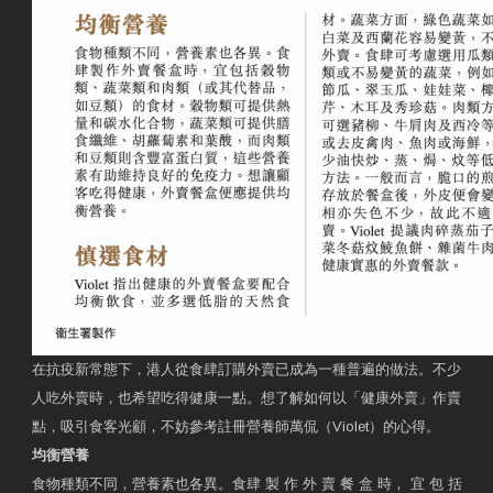
在抗疫新常態下，港人從食肆訂購外賣已成為一種普遍的做法。不少
人吃外賣時，也希望吃得健康一點。想了解如何以「健康外賣」作賣
點，吸引食客光顧，不妨參考註冊營養師萬侃（Violet）的心得。
均衡營養
食物種類不同，營養素也各異。食肆 製 作 外 賣 餐 盒 時， 宜 包 括