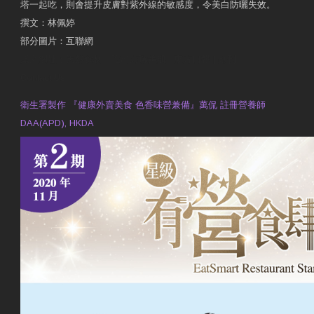
塔一起吃，則會提升皮膚對紫外線的敏感度，令美白防曬失效。
撰文：林佩婷
部分圖片：互聯網
原文網址：天然食材 吃出防曬美肌 | 東方日報 | 副刊
Contact Us
衛生署製作 『健康外賣美食 色香味營兼備』萬侃 註冊營養師
DAA(APD), HKDA