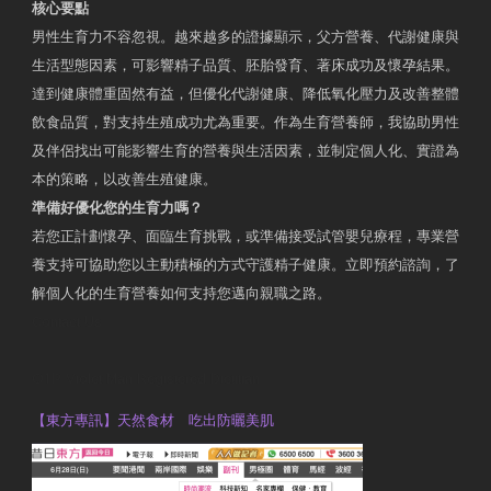
核心要點
男性生育力不容忽視。越來越多的證據顯示，父方營養、代謝健康與
生活型態因素，可影響精子品質、胚胎發育、著床成功及懷孕結果。
達到健康體重固然有益，但優化代謝健康、降低氧化壓力及改善整體
飲食品質，對支持生殖成功尤為重要。作為生育營養師，我協助男性
及伴侶找出可能影響生育的營養與生活因素，並制定個人化、實證為
本的策略，以改善生殖健康。
準備好優化您的生育力嗎？
若您正計劃懷孕、面臨生育挑戰，或準備接受試管嬰兒療程，專業營
養支持可協助您以主動積極的方式守護精子健康。立即預約諮詢，了
解個人化的生育營養如何支持您邁向親職之路。
Contact Us
OTP Violet Man Registered Dietitian
【東方專訊】天然食材 吃出防曬美肌