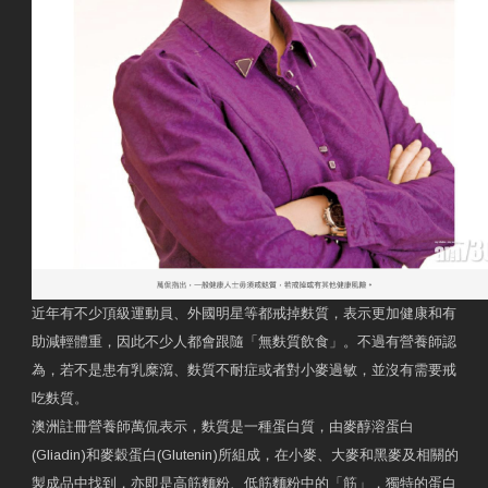
近年有不少頂級運動員、外國明星等都戒掉麩質，表示更加健康和有
助減輕體重，因此不少人都會跟隨「無麩質飲食」。不過有營養師認
為，若不是患有乳糜瀉、麩質不耐症或者對小麥過敏，並沒有需要戒
吃麩質。
澳洲註冊營養師萬侃表示，麩質是一種蛋白質，由麥醇溶蛋白
(Gliadin)和麥穀蛋白(Glutenin)所組成，在小麥、大麥和黑麥及相關的
製成品中找到，亦即是高筋麵粉、低筋麵粉中的「筋」，獨特的蛋白