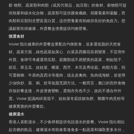
穀 物類、蔬菜類和肉類（或其代替品，如豆類）的食材。穀物類可提
供熱量和碳水化合物，蔬菜類可提供膳食纖維、胡蘿蔔素和葉酸，而
肉類和豆類則含豐富蛋白質，這些營養素有助維持良好的免疫力。想
讓顧客吃得健康，外賣餐盒便應提供均衡營養。
慎選食材
Violet 指出健康的外賣餐盒要配合均衡飲食，並多選低脂的天然食
材。蔬菜方面，綠色蔬菜如菜心、白菜及西蘭花容易變黃，不宜用作
外賣。食肆可考慮選用瓜類、菇菌類或不易變黃的蔬菜，例如茄子、
節瓜、翠玉瓜、娃娃菜、椰菜、西芹、木耳及秀珍菇。肉類方面，則
可選豬柳、牛肩肉及西冷等瘦肉，或去皮禽肉、魚肉或海鮮，並使用
少油快炒、蒸、焗、炆等低脂烹調方法。一般而言，脆口的煎炸食物
存放於餐盒後，外皮便會變軟，賣相亦失色不少，故此不適合作外
賣。Violet 提議肉碎蒸茄子、娃娃菜冬菇炆鯪魚餅、雜菌牛肉意粉等
健康實惠的外賣餐款。
健康湯水
香港人喜歡湯水，不少食肆都提供包括湯水的套餐。Violet 指出相比
起含糖的飲品，健康湯水有助食客進食多一點蔬菜和攝取更多水分，