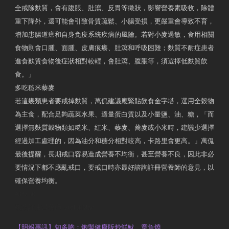
全戒除麩質，會有腹脹、肚瀉、反胃等徵狀，影響營養素吸收，除體
重下降外，還可能會引致骨質疏鬆、小腸受損，更嚴重會導致不育，
增加患腸道癌和自身免疫系統疾病的風險。若對小麥過敏，食用相關
食物則會口腫、面腫、皮膚痕癢、肚瀉和呼吸困難；麩質不耐症患者
進食麩質食物後症狀相對較輕，會肚瀉、腹脹等，須選擇低麩質飲
食。」
多吃糙米藜麥
若這幾類患者要戒掉麩質，萬侃建議應緊貼飲食金字塔，選用全穀物
為主食，配合足夠蔬菜水果、適量蛋白質以及小量鹽、油、糖，「而
選擇無麩質穀物類如糙米、紅米、藜麥、蕎麥或小米時，建議少選擇
經過加工處理的，因為油分和糖分相對較高，卡路里會更高。」萬侃
最後提醒，長期戒口容易造成營養不均衡，甚至營養不良，因此非必
要情況下都不應亂戒口，要戒口時亦最好諮詢註冊營養師的意見，以
確保營養均衡。
AM730
執業註冊營養師 Violet Man
【明報專訊】知多啲：炮製健康版炒鮮魷、章魚燒