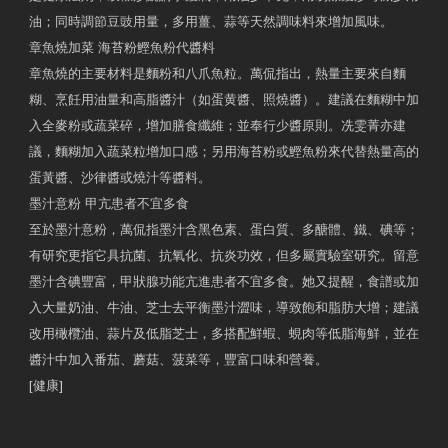
油；同時調節豆豉用量，多用薑、蒜等天然調味料來增加風味。
章魚燒加菜 海苔粉鰹魚粉代醬料
章魚燒的主要材料是麵粉和八爪魚粒。萬侃指出，熱量主要來自麵
糊、烹飪用油量和高脂醬汁（如蛋黄醬、照燒醬）。建議在麵糊中加
入全麥粉或蔬菜碎，增加膳食纖維；並奉行少醬原則。冼雯菁亦建
議，麵糊加入蔬菜粒增加口感；另用海苔粉或鰹魚粉來代替熱量高的
蛋黃醬、沙律醬或燒汁等醬料。
墨汁意粉 甲亢患者不宜多食
至於墨汁意粉，萬侃指墨汁含黑色素、蛋白質、多醣體、鐵、碘等；
有研究更指它具抗菌、抗氧化、抗炎功效，但多屬實驗室研究。留意
墨汁含碘豐富，甲狀腺功能亢進患者不宜多食。她又提醒，食譜或加
入大量奶油、牛油、芝士去平衡墨汁澀味，導致飽和脂肪大增；建議
改用橄欖油、蒜片及低脂芝士，多搭配鮮蝦、蜆肉等低脂海鮮，並在
醬汁中加入番茄、蘑菇、菠菜等，豐富口味和營養。
[健康]
原文網址