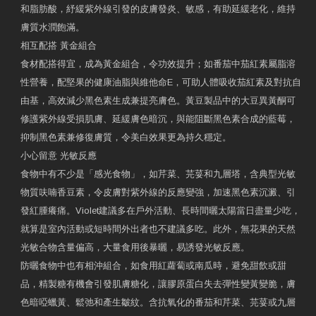
和脂肪酸，紓緩紫外線引發的皮膚發炎、敏感，有助延緩老化，維持
膚質水潤飽滿。
相互配搭 黃金組合
食材配搭得宜，成為黃金組合，令功效提升；如番茄中茄紅素屬脂溶
性營養，配堅果的健康油脂與維他命E，可助人體吸收茄紅素及對抗自
由基，高效減少黑色素生成兼提亮膚色。黃豆製品中的大豆異黃酮可
修護紫外線受損肌膚、延緩膚色暗沉，與能阻斷黑色素合成的藍莓，
抑制黑色素兼修復膚質，令美白效果更為持久穩定。
小心留意 光敏反應
食物中有不少是「感光食物」，如芹菜、芫荽和九層塔，含典型光敏
物質呋喃香豆素，令皮膚對紫外線的反應變強，加速黑色素沉澱、引
發紅腫癢痛。Violet建議多在戶外活動、長時間曬太陽當日盡量少吃，
就算是室內活動或短時間外出者也不建議多吃。此外，無花果的天然
光敏合物含量偏高，大量食用後暴曬，易誘發光敏反應。
防曬食物中也有相沖組合，如食用紅蘿蔔或南瓜時，避免甜飲或甜
品，精製糖有機會引發肌膚糖化，讓膠原蛋白失去彈性變黃變脆，膚
色暗啞蠟黃、鬆弛和產生皺紋。含抗氧化的番茄和芹菜、芫荽或九層