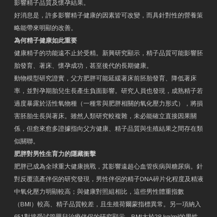
影響精子品質及懷孕結果。
好消息是，許多影響精子健康的因素皆可改變，而具針對性的營養策
略能帶來明顯的改善。
為何精子健康如此重要
健康精子的功能遠不止於受精。新興研究顯示，精子品質可能影響胚
胎發育、著床、懷孕成功，甚至後代的長期健康。
動物模型研究證實，父方肥胖可能延緩著床前胚胎發育、降低著床
率，並對孕期胎兒生長產生負面影響。研究人員也發現，成熟精子若
過度暴露於活性氧物種（一種常與肥胖相關的氧化壓力形式），將損
害胚胎生長與著床。雖然人類研究較複雜，未必能確立直接因果關
係，但愈來愈多證據指向父方健康、精子品質與生殖結果之間存在類
似關聯。
肥胖對男性生育力的隱藏衝擊
肥胖已成為全球重大健康挑戰，其影響遠超心血管疾病與糖尿病。針
對反覆流產伴侶的研究發現，男性伴侶的精子DNA碎片化程度及精液
中氧化壓力明顯較高；與健康對照組相比，這些男性體重指數
（BMI）較高、精子品質較差，且生殖荷爾蒙指標異常。另一項納入
651對接受試管嬰兒治療伴侶的研究顯示，BMI大於28 kg/m²的男性，