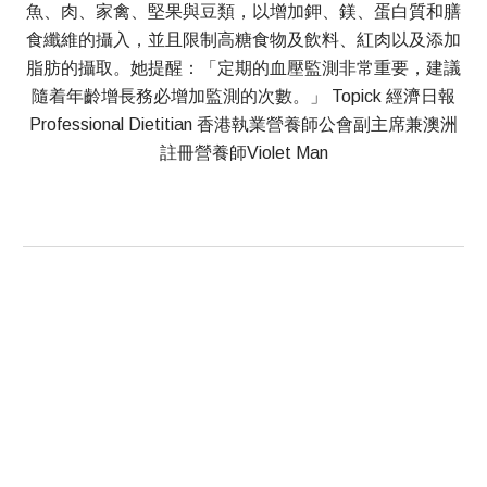
魚、肉、家禽、堅果與豆類，以增加鉀、鎂、蛋白質和膳
食纖維的攝入，並且限制高糖食物及飲料、紅肉以及添加
脂肪的攝取。她提醒：「定期的血壓監測非常重要，建議
隨着年齡增長務必增加監測的次數。」 Topick 經濟日報
Professional Dietitian 香港執業營養師公會副主席兼澳洲
註冊營養師Violet Man