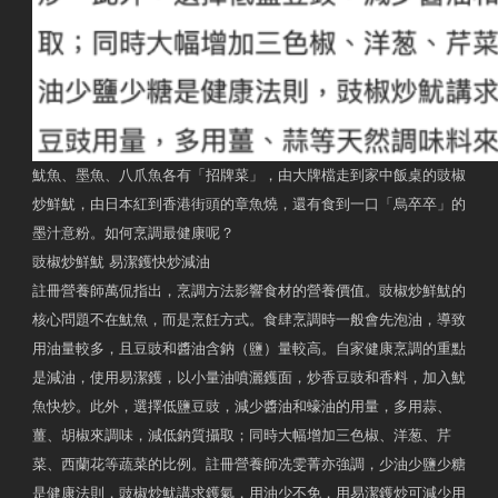
魷魚、墨魚、八爪魚各有「招牌菜」，由大牌檔走到家中飯桌的豉椒
炒鮮魷，由日本紅到香港街頭的章魚燒，還有食到一口「烏卒卒」的
墨汁意粉。如何烹調最健康呢？
豉椒炒鮮魷 易潔鑊快炒減油
註冊營養師萬侃指出，烹調方法影響食材的營養價值。豉椒炒鮮魷的
核心問題不在魷魚，而是烹飪方式。食肆烹調時一般會先泡油，導致
用油量較多，且豆豉和醬油含鈉（鹽）量較高。自家健康烹調的重點
是減油，使用易潔鑊，以小量油噴灑鑊面，炒香豆豉和香料，加入魷
魚快炒。此外，選擇低鹽豆豉，減少醬油和蠔油的用量，多用蒜、
薑、胡椒來調味，減低鈉質攝取；同時大幅增加三色椒、洋葱、芹
菜、西蘭花等蔬菜的比例。註冊營養師冼雯菁亦強調，少油少鹽少糖
是健康法則，豉椒炒魷講求鑊氣，用油少不免，用易潔鑊炒可減少用