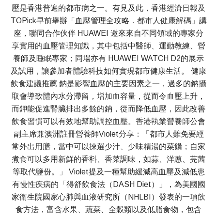
壓是香港普遍的都市病之一。有見及此，香港經濟日報及
TOPick早前舉辦「血壓管理全攻略．都市人健康解碼」講
座，聯同合作伙伴 HUAWEI 邀來來自不同領域的專家分
享實用的血壓管理知識，其中包括中醫師、運動教練、營
養師及睡眠專家；同場亦有 HUAWEI WATCH D2的展示
及試用，讓參加者體驗科技如何實現都市健康生活。 健康
飲食建議推薦 鈉是影響血壓的主要因素之一，過多的鈉攝
取會導致體內水分滯留，增加血容量，從而令血壓上升，
而鉀能促進腎臟排出多餘的鈉，從而降低血壓，因此改善
飲食習慣可以有效地幫助調控血壓。香港執業營養師公會
副主席兼澳洲註冊營養師Violet分享：「都市人難免要經
常外出用膳，當中可以揀選少汁、少味精湯的菜餚；自家
煮食可以多用新鮮的香料、香菜調味，如蒜、洋蔥、芫茜
等取代鹽份。」 Violet提及一種幫助緩減高血壓及減低患
有慢性疾病的「得舒飲食法（DASH Diet）」，為美國國
家衛生院國家心肺與血液研究所（NHLBI）發表的一項飲
食方法，富含水果、蔬菜、全穀類以及低脂食物，包含