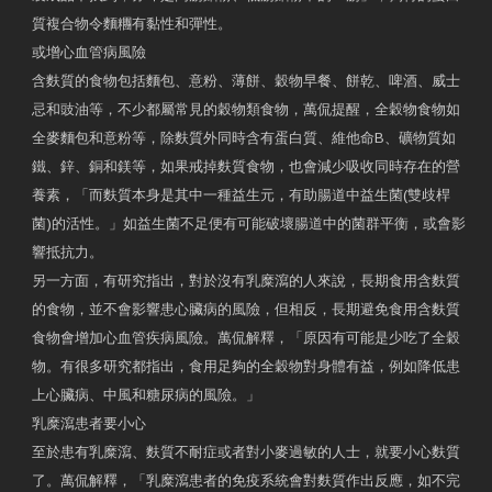
質複合物令麵糰有黏性和彈性。
或增心血管病風險
含麩質的食物包括麵包、意粉、薄餅、穀物早餐、餅乾、啤酒、威士
忌和豉油等，不少都屬常見的穀物類食物，萬侃提醒，全穀物食物如
全麥麵包和意粉等，除麩質外同時含有蛋白質、維他命B、礦物質如
鐵、鋅、銅和鎂等，如果戒掉麩質食物，也會減少吸收同時存在的營
養素，「而麩質本身是其中一種益生元，有助腸道中益生菌(雙歧桿
菌)的活性。」如益生菌不足便有可能破壞腸道中的菌群平衡，或會影
響抵抗力。
另一方面，有研究指出，對於沒有乳糜瀉的人來說，長期食用含麩質
的食物，並不會影響患心臟病的風險，但相反，長期避免食用含麩質
食物會增加心血管疾病風險。萬侃解釋，「原因有可能是少吃了全穀
物。有很多研究都指出，食用足夠的全穀物對身體有益，例如降低患
上心臟病、中風和糖尿病的風險。」
乳糜瀉患者要小心
至於患有乳糜瀉、麩質不耐症或者對小麥過敏的人士，就要小心麩質
了。萬侃解釋，「乳糜瀉患者的免疫系統會對麩質作出反應，如不完