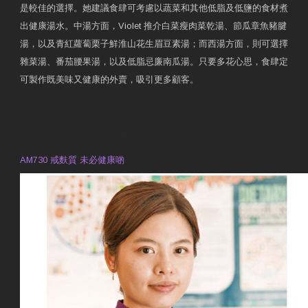
是較佳的選擇。她建議食肆可考慮以蔬菜和其他低脂及低鹽的食材煮
出健康湯水。中湯方面，Violet 推介白菜瘦肉菜乾湯、節瓜章魚豬腱
湯，以及青紅蘿蔔栗子鮮淮山花生眉豆素湯；而西湯方面，則可選擇
雜菜湯、番茄腰果湯，以及低脂忌廉南瓜湯。只要多花心思，食肆定
可製作既美味又健康的外賣，吸引更多顧客。
衛生署製作 星級有營食肆
預約註冊營養師 Violet Man
專業範疇
AM730 戒麩質 未必健康啲