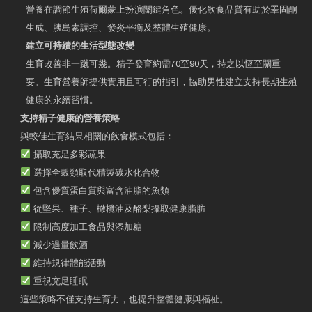
營養在調節生殖荷爾蒙上扮演關鍵角色。優化飲食品質有助於睪固酮
生成、胰島素調控、發炎平衡及整體生殖健康。
建立可持續的生活型態改變
生育改善非一蹴可幾。精子發育約需70至90天，持之以恆至關重
要。生育營養師提供實用且可行的指引，協助男性建立支持長期生殖
健康的永續習慣。
支持精子健康的營養策略
與較佳生育結果相關的飲食模式包括：
攝取充足多彩蔬果
選擇全穀類取代精製碳水化合物
包含優質蛋白質與富含油脂的魚類
從堅果、種子、橄欖油及酪梨攝取健康脂肪
限制高度加工食品與添加糖
減少過量飲酒
維持規律體能活動
重視充足睡眠
這些策略不僅支持生育力，也提升整體健康與福祉。