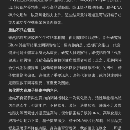
出現較低的受精率、較少高品質胚胎、臨床懷孕機率降低、精子DNA
碎片化增加，以及氧化壓力上升。這些結果意味著過重可能對精子功
能及成功受孕機率帶來負面影響。
重點不只在體重
雖然肥胖常與較差的生殖結果相關，但此關聯並非絕對。部分研究發
現BMI與生育結果之間關聯性低；更有趣的是，近期研究指出，代謝
健康可能比體重本身更為重要。研究人員觀察到，即使肥胖但「代謝
健康」的男性，其精液品質參數與健康體重者相近；反之，肥胖同時
合併代謝功能障礙（如葡萄糖耐受不良及肝臟健康不佳）的男性，精
子數量顯著偏低。這傳遞了重要訊息：改善代謝健康，或許與達到特
定體重數字同等重要，甚至更為關鍵。
氧化壓力在精子損傷中的角色
連結不良營養與生育力的關鍵機制之一為氧化壓力。活性氧物種為體
內自然產生，但當肥胖、不良飲食、吸菸、過量飲酒、睡眠不足及慢
性壓力等因素使其濃度過高時，便會損害精子膜與DNA。高氧化壓力
與精子活動力下降、精子數量減少、精子DNA碎片化加劇、胚胎品質
變差及著床率降低有關。身為生育營養師，我的優先任務之一，即是