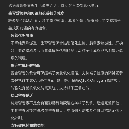
透過實證營養與生活型態介入，協助客戶降低氧化壓力。
生育營養師如何協助改善精子健康
許多男性認為生育力超出掌控範圍。幸運的是，營養提供了支持精子
生成與功能的有力機會。
改善代謝健康
不單純聚焦減重，生育營養師會協助優化血糖、胰島素敏感性、肝功
能、發炎指標及心血管健康等代謝標記，為精子生成與成熟創造更健
康的環境。
提升抗氧化物攝取
富含營養的飲食可保護精子免受氧化損傷。支持精子健康的關鍵營養
素包括維生素C、維生素E、硒、鋅、輔酶Q10及Omega-3脂肪酸，
能強化身體抗氧化防禦系統，支持精子正常功能。
找出營養缺乏
特定營養素不足會負面影響荷爾蒙製造與精子品質。透過完整評估，
生育營養師能辨識潛在營養缺口，並依個人需求及生育目標制定個人
化計劃。
支持健康荷爾蒙功能