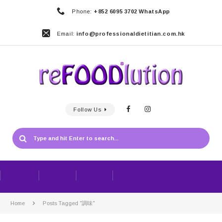
Phone:
+852 6095 3702 WhatsApp
Email:
info@professionaldietitian.com.hk
Follow Us
Home
Posts Tagged "調味"