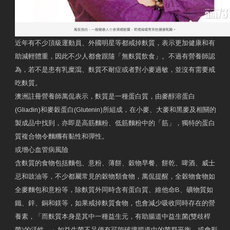
近年有不少頂級運動員、外國明星等都戒掉麩質，表示更加健康和有
助減輕體重，因此不少人都會跟隨「無麩質飲食」。不過有營養師認
為，若不是患有乳糜瀉、麩質不耐症或者對小麥過敏，並沒有需要戒
吃麩質。
澳洲註冊營養師萬侃表示，麩質是一種蛋白質，由麥醇溶蛋白
(Gliadin)和麥穀蛋白(Glutenin)所組成，在小麥、大麥和黑麥及相關的
製成品中找到，亦即是高筋麵粉、低筋麵粉中的「筋」，獨特的蛋白
質複合物令麵糰有黏性和彈性。
或增心血管病風險
含麩質的食物包括麵包、意粉、薄餅、穀物早餐、餅乾、啤酒、威士
忌和豉油等，不少都屬常見的穀物類食物，萬侃提醒，全穀物食物如
全麥麵包和意粉等，除麩質外同時含有蛋白質、維他命B、礦物質如
鐵、鋅、銅和鎂等，如果戒掉麩質食物，也會減少吸收同時存在的營
養素，「而麩質本身是其中一種益生元，有助腸道中益生菌(雙歧桿
菌)的活性。」如益生菌不足便有可能破壞腸道中的菌群平衡，或會影