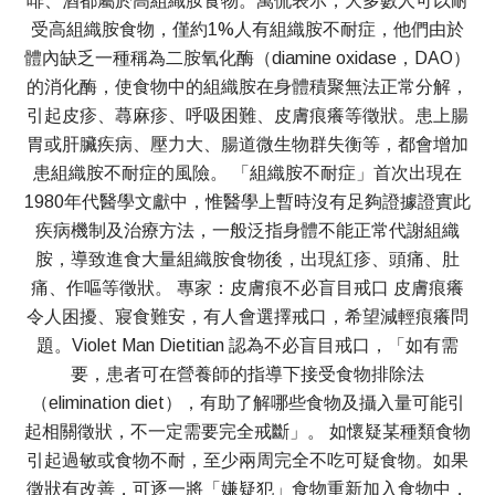
啡、酒都屬於高組織胺食物。萬侃表示，大多數人可以耐
受高組織胺食物，僅約1%人有組織胺不耐症，他們由於
體內缺乏一種稱為二胺氧化酶（diamine oxidase，DAO）
的消化酶，使食物中的組織胺在身體積聚無法正常分解，
引起皮疹、蕁麻疹、呼吸困難、皮膚痕癢等徵狀。患上腸
胃或肝臟疾病、壓力大、腸道微生物群失衡等，都會增加
患組織胺不耐症的風險。 「組織胺不耐症」首次出現在
1980年代醫學文獻中，惟醫學上暫時沒有足夠證據證實此
疾病機制及治療方法，一般泛指身體不能正常代謝組織
胺，導致進食大量組織胺食物後，出現紅疹、頭痛、肚
痛、作嘔等徵狀。 專家：皮膚痕不必盲目戒口 皮膚痕癢
令人困擾、寢食難安，有人會選擇戒口，希望減輕痕癢問
題。Violet Man Dietitian 認為不必盲目戒口，「如有需
要，患者可在營養師的指導下接受食物排除法
（elimination diet），有助了解哪些食物及攝入量可能引
起相關徵狀，不一定需要完全戒斷」。 如懷疑某種類食物
引起過敏或食物不耐，至少兩周完全不吃可疑食物。如果
徵狀有改善，可逐一將「嫌疑犯」食物重新加入食物中，