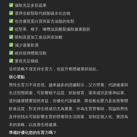
攝取充足多彩蔬果
選擇全穀類取代精製碳水化合物
包含優質蛋白質與富含油脂的魚類
從堅果、種子、橄欖油及酪梨攝取健康脂肪
限制高度加工食品與添加糖
減少過量飲酒
維持規律體能活動
重視充足睡眠
這些策略不僅支持生育力，也提升整體健康與福祉。
核心要點
男性生育力不容忽視。越來越多的證據顯示，父方營養、代謝健康與
生活型態因素，可影響精子品質、胚胎發育、著床成功及懷孕結果。
達到健康體重固然有益，但優化代謝健康、降低氧化壓力及改善整體
飲食品質，對支持生殖成功尤為重要。作為生育營養師，我協助男性
及伴侶找出可能影響生育的營養與生活因素，並制定個人化、實證為
本的策略，以改善生殖健康。
準備好優化您的生育力嗎？