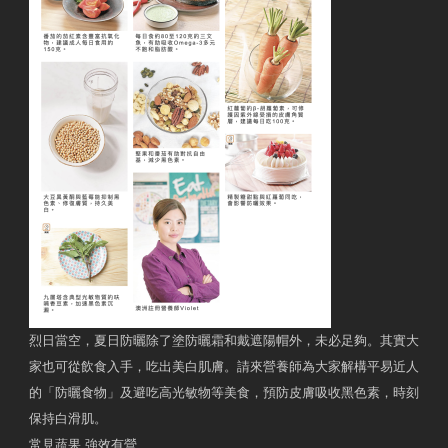
烈日當空，夏日防曬除了塗防曬霜和戴遮陽帽外，未必足夠。其實大
家也可從飲食入手，吃出美白肌膚。請來營養師為大家解構平易近人
的「防曬食物」及避吃高光敏物等美食，預防皮膚吸收黑色素，時刻
保持白滑肌。
常見蔬果 強效有營