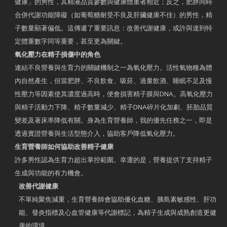
健康」的男性，其精液品質參數與健康體重者相近；反之，肥胖同時
合併代謝功能障礙（如葡萄糖耐受不良及肝臟健康不佳）的男性，精
子數量顯著偏低。這傳遞了重要訊息：改善代謝健康，或許與達到特
定體重數字同等重要，甚至更為關鍵。
氧化壓力在精子損傷中的角色
連結不良營養與生育力的關鍵機制之一為氧化壓力。活性氧物種為體
內自然產生，但當肥胖、不良飲食、吸菸、過量飲酒、睡眠不足及慢
性壓力等因素使其濃度過高時，便會損害精子膜與DNA。高氧化壓力
與精子活動力下降、精子數量減少、精子DNA碎片化加劇、胚胎品質
變差及著床率降低有關。身為生育營養師，我的優先任務之一，即是
透過實證營養與生活型態介入，協助客戶降低氧化壓力。
生育營養師如何協助改善精子健康
許多男性認為生育力超出掌控範圍。幸運的是，營養提供了支持精子
生成與功能的有力機會。
改善代謝健康
不單純聚焦減重，生育營養師會協助優化血糖、胰島素敏感性、肝功
能、發炎指標及心血管健康等代謝標記，為精子生成與成熟創造更健
康的環境。