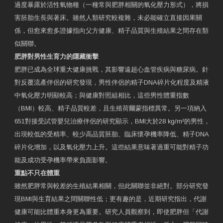
過度暴露於活性氧物種（一種常與肥胖相關的氧化壓力形式），將損
害胚胎生長與著床。雖然人類研究較複雜，未必能確立直接因果關
係，但愈來愈多證據指向父方健康、精子品質與生殖結果之間存在類
似關聯。
肥胖對男性生育力的隱藏衝擊
肥胖已成為全球重大健康挑戰，其影響遠超心血管疾病與糖尿病。針
對反覆流產伴侶的研究發現，男性伴侶的精子DNA碎片化程度及精液
中氧化壓力明顯較高；與健康對照組相比，這些男性體重指數
（BMI）較高、精子品質較差，且生殖荷爾蒙指標異常。另一項納入
651對接受試管嬰兒治療伴侶的研究顯示，BMI大於28 kg/m²的男性，
出現較低的受精率、較少高品質胚胎、臨床懷孕機率降低、精子DNA
碎片化增加，以及氧化壓力上升。這些結果意味著過重可能對精子功
能及成功受孕機率帶來負面影響。
重點不只在體重
雖然肥胖常與較差的生殖結果相關，但此關聯並非絕對。部分研究發
現BMI與生育結果之間關聯性低；更有趣的是，近期研究指出，代謝
健康可能比體重本身更為重要。研究人員觀察到，即使肥胖但「代謝