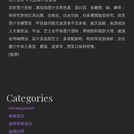
至於墨汁意粉，萬侃指墨汁含黑色素、蛋白質、多醣體、鐵、碘等；
有研究更指它具抗菌、抗氧化、抗炎功效，但多屬實驗室研究。留意
墨汁含碘豐富，甲狀腺功能亢進患者不宜多食。她又提醒，食譜或加
入大量奶油、牛油、芝士去平衡墨汁澀味，導致飽和脂肪大增；建議
改用橄欖油、蒜片及低脂芝士，多搭配鮮蝦、蜆肉等低脂海鮮，並在
醬汁中加入番茄、蘑菇、菠菜等，豐富口味和營養。
[健康]
原文網址
約見營養師
Categories
Uncategorized
健康資訊
備孕營養資訊
媒體訪問