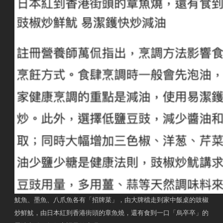
魷魚、墨魚、八爪魚各有「招牌菜」，由大牌檔走到家中飯桌的豉椒
炒鮮魷，由日本紅到香港街頭的章魚燒，還有食到一口「烏卒卒」的