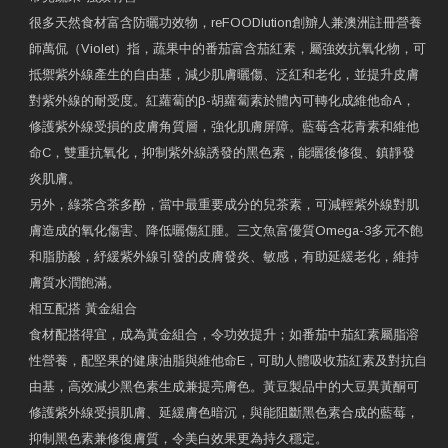
很多天然食材富含防曬功效物，reFOODlution創辧人兼澳洲註冊營養
師萬侃（Violet）指，蔬果中的番茄富含茄紅素，屬強效抗氧化物，可
抵禦紫外線產生的自由基，減少肌膚曬傷、泛紅和老化，並提升皮膚
對紫外線的耐受度。紅蘿蔔的β-胡蘿蔔素於體內可轉化成維他命A，
修護紫外線受損的皮膚角質層，強化肌膚屏障。藍莓含花青素和維他
命C，雙重抗氧化，抑制紫外線誘發的黑色素，能曬後修復、鎮靜發
炎肌膚。
另外，綠茶含茶多酚，當中最重要成分的兒茶素，可減輕紫外線對肌
膚造成的氧化傷害、降低曬傷紅腫。三文魚富優質Omega-3多元不飽
和脂肪酸，紓緩紫外線引發的皮膚發炎、敏感，有助延緩老化，維持
膚質水潤飽滿。
相互配搭 黃金組合
食材配搭得宜，成為黃金組合，令功效提升；如番茄中茄紅素屬脂溶
性營養，配堅果的健康油脂與維他命E，可助人體吸收茄紅素及對抗自
由基，高效減少黑色素生成兼提亮膚色。黃豆製品中的大豆異黃酮可
修護紫外線受損肌膚、延緩膚色暗沉，與能阻斷黑色素合成的藍莓，
抑制黑色素兼修復膚質，令美白效果更為持久穩定。