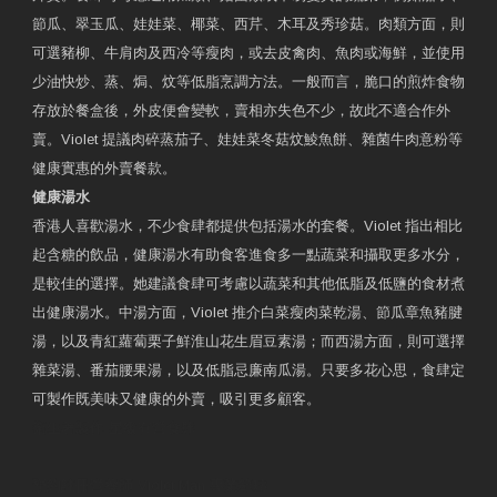
節瓜、翠玉瓜、娃娃菜、椰菜、西芹、木耳及秀珍菇。肉類方面，則
可選豬柳、牛肩肉及西冷等瘦肉，或去皮禽肉、魚肉或海鮮，並使用
少油快炒、蒸、焗、炆等低脂烹調方法。一般而言，脆口的煎炸食物
存放於餐盒後，外皮便會變軟，賣相亦失色不少，故此不適合作外
賣。Violet 提議肉碎蒸茄子、娃娃菜冬菇炆鯪魚餅、雜菌牛肉意粉等
健康實惠的外賣餐款。
健康湯水
香港人喜歡湯水，不少食肆都提供包括湯水的套餐。Violet 指出相比
起含糖的飲品，健康湯水有助食客進食多一點蔬菜和攝取更多水分，
是較佳的選擇。她建議食肆可考慮以蔬菜和其他低脂及低鹽的食材煮
出健康湯水。中湯方面，Violet 推介白菜瘦肉菜乾湯、節瓜章魚豬腱
湯，以及青紅蘿蔔栗子鮮淮山花生眉豆素湯；而西湯方面，則可選擇
雜菜湯、番茄腰果湯，以及低脂忌廉南瓜湯。只要多花心思，食肆定
可製作既美味又健康的外賣，吸引更多顧客。
衛生署製作 星級有營食肆
預約註冊營養師 Violet Man
專業範疇