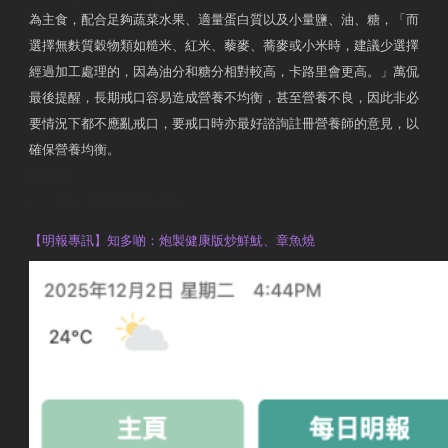
為主食，配合足夠蔬菜水果、適量蛋白質以及小量鹽、油、糖，「而
選擇無麩質穀物類如糙米、紅米、藜麥、蕎麥或小米時，建議少選擇
經過加工處理的，因為油分和糖分相對較高，卡路里會更高。」萬侃
最後提醒，長期戒口容易造成營養不均衡，甚至營養不良，因此非必
要情況下都不應亂戒口，要戒口時亦最好諮詢註冊營養師的意見，以
確保營養均衡。
AM730
執業註冊營養師 Violet Man
【明報專訊】知多啲：炮製健康版炒鮮魷、章魚燒