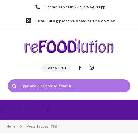
Phone:
+852 6095 3702 WhatsApp
Email:
info@professionaldietitian.com.hk
Follow Us
Home
Posts Tagged "血液"