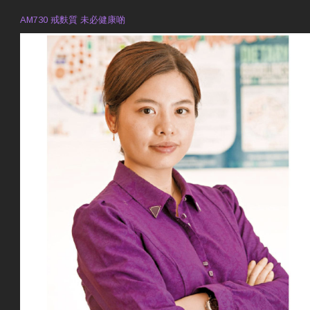
AM730 戒麩質 未必健康啲