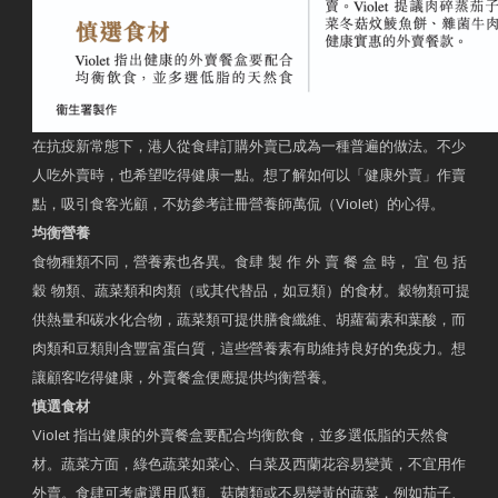
在抗疫新常態下，港人從食肆訂購外賣已成為一種普遍的做法。不少
人吃外賣時，也希望吃得健康一點。想了解如何以「健康外賣」作賣
點，吸引食客光顧，不妨參考註冊營養師萬侃（Violet）的心得。
均衡營養
食物種類不同，營養素也各異。食肆 製 作 外 賣 餐 盒 時， 宜 包 括
穀 物類、蔬菜類和肉類（或其代替品，如豆類）的食材。穀物類可提
供熱量和碳水化合物，蔬菜類可提供膳食纖維、胡蘿蔔素和葉酸，而
肉類和豆類則含豐富蛋白質，這些營養素有助維持良好的免疫力。想
讓顧客吃得健康，外賣餐盒便應提供均衡營養。
慎選食材
Violet 指出健康的外賣餐盒要配合均衡飲食，並多選低脂的天然食
材。蔬菜方面，綠色蔬菜如菜心、白菜及西蘭花容易變黃，不宜用作
外賣。食肆可考慮選用瓜類、菇菌類或不易變黃的蔬菜，例如茄子、