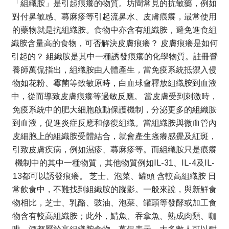
「組織胺」是引起痕癢的物質。坊間常見的抗敏藥，例如
對付鼻敏感、蕁麻疹等引起流鼻水、皮膚痕癢，最常使用
的藥物就是抗組織胺。食物中亦含有組織胺，避免進食組
織胺含量高的食物，可否解決皮膚痕癢？ 皮膚痕癢是如何
引起的？ 組織胺是其中一種誘發痕癢的化學物質。註冊營
養師萬侃指出，組織胺由人體產生，當免疫系統抵禦入侵
物如花粉、霉菌等致敏原時，白血球會釋放組織胺到血液
中，從而導致皮膚痕癢等過敏反應。 當皮膚受到刺激時，
免疫系統中的肥大細胞啟動保護機制，分泌更多的組織胺
到血液，促進炎症反應和修復組織。當組織胺與微血管內
皮細胞上的組織胺受體結合，就會產生瘙癢感覺及紅斑，
引致皮膚疾病，例如濕疹、蕁麻疹等。而組織胺只是痕癢
機制中的其中一種物質，其他物質例如IL-31、IL-4及IL-
13都可以誘發痕癢。 芝士、泡菜、罐頭 含較高組織胺 日
常飲食中，不難找到組織胺的蹤影。一般來說，與新鮮食
物相比，芝士、乳酪、豉油、泡菜、罐頭等發酵或加工食
物含有較高組織胺；此外，鯖魚、吞拿魚、熟成肉類、咖