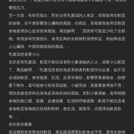
響抵抗力。
另一方面，有研究指出，對於沒有乳糜瀉的人來說，長期食用含麩質
的食物，並不會影響患心臟病的風險，但相反，長期避免食用含麩質
食物會增加心血管疾病風險。萬侃解釋，「原因有可能是少吃了全穀
物。有很多研究都指出，食用足夠的全穀物對身體有益，例如降低患
上心臟病、中風和糖尿病的風險。」
乳糜瀉患者要小心
至於患有乳糜瀉、麩質不耐症或者對小麥過敏的人士，就要小心麩質
了。萬侃解釋，「乳糜瀉患者的免疫系統會對麩質作出反應，如不完
全戒除麩質，會有腹脹、肚瀉、反胃等徵狀，影響營養素吸收，除體
重下降外，還可能會引致骨質疏鬆、小腸受損，更嚴重會導致不育，
增加患腸道癌和自身免疫系統疾病的風險。若對小麥過敏，食用相關
食物則會口腫、面腫、皮膚痕癢、肚瀉和呼吸困難；麩質不耐症患者
進食麩質食物後症狀相對較輕，會肚瀉、腹脹等，須選擇低麩質飲
食。」
多吃糙米藜麥
若這幾類患者要戒掉麩質，萬侃建議應緊貼飲食金字塔，選用全穀物