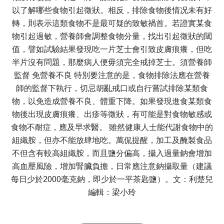
以了解哪些食物引起徵狀。相反，排除食物後情况未有好
轉，則表示這類食物不是最可疑的致敏禍首。若證實某食
物引起過敏，營養師會調整食物分量，找出引起徵狀的閾
值，譬如試驗結果發現吃一片芝士會引致皮膚痕癢，但吃
半片沒有問題，那麼病人便毋須完全戒掉芝士。須營養師
監督 免營養不良 特別要注意的是，食物排除法應在營養
師的監督下執行，切忌胡亂戒口或自行嘗試排除某類食
物，以免造成營養不良、體重下降。如果發現進食某類食
物後出現皮膚痕癢、出疹等徵狀，有可能是對食物敏感或
食物不耐症，應及早求醫。 雖然健康人士能代謝食物中的
組織胺，但亦不能放肆地吃。萬侃提醒，加工及醃製食品
不但含有較高組織胺，而且鹽分偏高，攝入過量鈉會增加
高血壓風險，增加腎臟負擔，日常應注意鈉攝取量（建議
每日少於2000毫克鈉，即少於一平茶匙鹽）。文：利楚兒
編輯：梁小玲