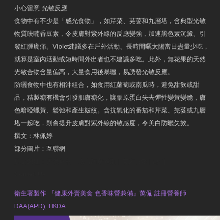
小心留意 光敏反應
食物中有不少是「感光食物」，如芹菜、芫荽和九層塔，含典型光敏
物質呋喃香豆素，令皮膚對紫外線的反應變強，加速黑色素沉澱、引
發紅腫癢痛。Violet建議多在戶外活動、長時間曬太陽當日盡量少吃，
就算是室內活動或短時間外出者也不建議多吃。此外，無花果的天然
光敏合物含量偏高，大量食用後暴曬，易誘發光敏反應。
防曬食物中也有相沖組合，如食用紅蘿蔔或南瓜時，避免甜飲或甜
品，精製糖有機會引發肌膚糖化，讓膠原蛋白失去彈性變黃變脆，膚
色暗啞蠟黃、鬆弛和產生皺紋。含抗氧化的番茄和芹菜、芫荽或九層
塔一起吃，則會提升皮膚對紫外線的敏感度，令美白防曬失效。
撰文：林佩婷
部分圖片：互聯網
原文網址：天然食材 吃出防曬美肌 | 東方日報 | 副刊
Contact Us
衛生署製作 『健康外賣美食 色香味營兼備』萬侃 註冊營養師
DAA(APD), HKDA