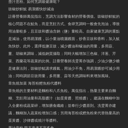
墨汁意粉。如何烹調最健康呢？
豉椒炒鮮魷 易潔鑊快炒減油
註冊營養師萬侃指出，烹調方法影響食材的營養價值。豉椒炒鮮魷的
核心問題不在魷魚，而是烹飪方式。食肆烹調時一般會先泡油，導致
用油量較多，且豆豉和醬油含鈉（鹽）量較高。自家健康烹調的重點
是減油，使用易潔鑊，以小量油噴灑鑊面，炒香豆豉和香料，加入魷
魚快炒。此外，選擇低鹽豆豉，減少醬油和蠔油的用量，多用蒜、
薑、胡椒來調味，減低鈉質攝取；同時大幅增加三色椒、洋葱、芹
菜、西蘭花等蔬菜的比例。註冊營養師冼雯菁亦強調，少油少鹽少糖
是健康法則，豉椒炒魷講求鑊氣，用油少不免，用易潔鑊炒可減少用
油；同時調節豆豉用量，多用薑、蒜等天然調味料來增加風味。
章魚燒加菜 海苔粉鰹魚粉代醬料
章魚燒的主要材料是麵粉和八爪魚粒。萬侃指出，熱量主要來自麵
糊、烹飪用油量和高脂醬汁（如蛋黄醬、照燒醬）。建議在麵糊中加
入全麥粉或蔬菜碎，增加膳食纖維；並奉行少醬原則。冼雯菁亦建
議，麵糊加入蔬菜粒增加口感；另用海苔粉或鰹魚粉來代替熱量高的
蛋黃醬、沙律醬或燒汁等醬料。
墨汁意粉 甲亢患者不宜多食