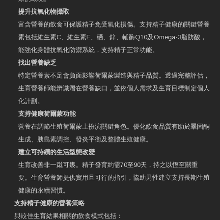
提升抗氧化物攝取
富含營養的飲食可保護精子免受氧化損傷。支持精子健康的關鍵營養
素包括維生素C、維生素E、硒、鋅、輔酶Q10及Omega-3脂肪酸，
能強化身體抗氧化防禦系統，支持精子正常功能。
找出營養缺乏
特定營養素不足會負面影響荷爾蒙製造與精子品質。透過完整評估，
生育營養師能辨識潛在營養缺口，並依個人需求及生育目標制定個人
化計劃。
支持健康荷爾蒙功能
營養在調節生殖荷爾蒙上扮演關鍵角色。優化飲食品質有助於睪固酮
生成、胰島素調控、發炎平衡及整體生殖健康。
建立可持續的生活型態改變
生育改善非一蹴可幾。精子發育約需70至90天，持之以恆至關重
要。生育營養師提供實用且可行的指引，協助男性建立支持長期生殖
健康的永續習慣。
支持精子健康的營養策略
與較佳生育結果相關的飲食模式包括：