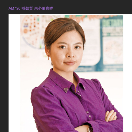
AM730 戒麩質 未必健康啲