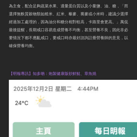
為主食，配合足夠蔬菜水果、適量蛋白質以及小量鹽、油、糖，「而
選擇無麩質穀物類如糙米、紅米、藜麥、蕎麥或小米時，建議少選擇
經過加工處理的，因為油分和糖分相對較高，卡路里會更高。」萬侃
最後提醒，長期戒口容易造成營養不均衡，甚至營養不良，因此非必
要情況下都不應亂戒口，要戒口時亦最好諮詢註冊營養師的意見，以
確保營養均衡。
AM730
執業註冊營養師 Violet Man
【明報專訊】知多啲：炮製健康版炒鮮魷、章魚燒