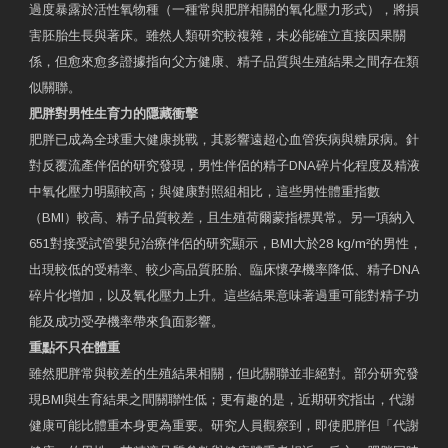
過度暴露於活性氧物種（一種常與肥胖相關的氧化壓力形式），將損
害胚胎生長與著床。雖然人類研究較複雜，未必能確立直接因果關
係，但愈來愈多證據指向父方健康、精子品質與生殖結果之間存在類
似關聯。
肥胖對男性生育力的隱藏衝擊
肥胖已成為全球重大健康挑戰，其影響遠超心血管疾病與糖尿病。針
對反覆流產伴侶的研究發現，男性伴侶的精子DNA碎片化程度及精液
中氧化壓力明顯較高；與健康對照組相比，這些男性體重指數
（BMI）較高、精子品質較差，且生殖荷爾蒙指標異常。另一項納入
651對接受試管嬰兒治療伴侶的研究顯示，BMI大於28 kg/m²的男性，
出現較低的受精率、較少高品質胚胎、臨床懷孕機率降低、精子DNA
碎片化增加，以及氧化壓力上升。這些結果意味著過重可能對精子功
能及成功受孕機率帶來負面影響。
重點不只在體重
雖然肥胖常與較差的生殖結果相關，但此關聯並非絕對。部分研究發
現BMI與生育結果之間關聯性低；更有趣的是，近期研究指出，代謝
健康可能比體重本身更為重要。研究人員觀察到，即使肥胖但「代謝