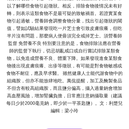
以了解哪些食物引起徵狀。相反，排除食物後情况未有好
轉，則表示這類食物不是最可疑的致敏禍首。若證實某食
物引起過敏，營養師會調整食物分量，找出引起徵狀的閾
值，譬如試驗結果發現吃一片芝士會引致皮膚痕癢，但吃
半片沒有問題，那麼病人便毋須完全戒掉芝士。須營養師
監督 免營養不良 特別要注意的是，食物排除法應在營養
師的監督下執行，切忌胡亂戒口或自行嘗試排除某類食
物，以免造成營養不良、體重下降。如果發現進食某類食
物後出現皮膚痕癢、出疹等徵狀，有可能是對食物敏感或
食物不耐症，應及早求醫。 雖然健康人士能代謝食物中的
組織胺，但亦不能放肆地吃。萬侃提醒，加工及醃製食品
不但含有較高組織胺，而且鹽分偏高，攝入過量鈉會增加
高血壓風險，增加腎臟負擔，日常應注意鈉攝取量（建議
每日少於2000毫克鈉，即少於一平茶匙鹽）。文：利楚兒
編輯：梁小玲