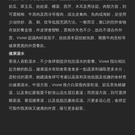
節瓜、翠玉瓜、娃娃菜、椰菜、西芹、木耳及秀珍菇。肉類方面，則
可選豬柳、牛肩肉及西冷等瘦肉，或去皮禽肉、魚肉或海鮮，並使用
少油快炒、蒸、焗、炆等低脂烹調方法。一般而言，脆口的煎炸食物
存放於餐盒後，外皮便會變軟，賣相亦失色不少，故此不適合作外
賣。Violet 提議肉碎蒸茄子、娃娃菜冬菇炆鯪魚餅、雜菌牛肉意粉等
健康實惠的外賣餐款。
健康湯水
香港人喜歡湯水，不少食肆都提供包括湯水的套餐。Violet 指出相比
起含糖的飲品，健康湯水有助食客進食多一點蔬菜和攝取更多水分，
是較佳的選擇。她建議食肆可考慮以蔬菜和其他低脂及低鹽的食材煮
出健康湯水。中湯方面，Violet 推介白菜瘦肉菜乾湯、節瓜章魚豬腱
湯，以及青紅蘿蔔栗子鮮淮山花生眉豆素湯；而西湯方面，則可選擇
雜菜湯、番茄腰果湯，以及低脂忌廉南瓜湯。只要多花心思，食肆定
可製作既美味又健康的外賣，吸引更多顧客。
衛生署製作 星級有營食肆
預約註冊營養師 Violet Man
專業範疇