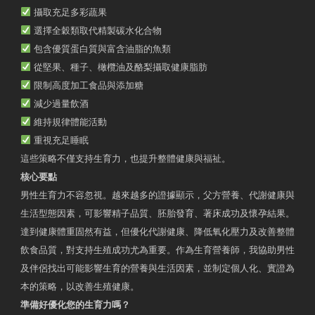
攝取充足多彩蔬果
選擇全穀類取代精製碳水化合物
包含優質蛋白質與富含油脂的魚類
從堅果、種子、橄欖油及酪梨攝取健康脂肪
限制高度加工食品與添加糖
減少過量飲酒
維持規律體能活動
重視充足睡眠
這些策略不僅支持生育力，也提升整體健康與福祉。
核心要點
男性生育力不容忽視。越來越多的證據顯示，父方營養、代謝健康與
生活型態因素，可影響精子品質、胚胎發育、著床成功及懷孕結果。
達到健康體重固然有益，但優化代謝健康、降低氧化壓力及改善整體
飲食品質，對支持生殖成功尤為重要。作為生育營養師，我協助男性
及伴侶找出可能影響生育的營養與生活因素，並制定個人化、實證為
本的策略，以改善生殖健康。
準備好優化您的生育力嗎？