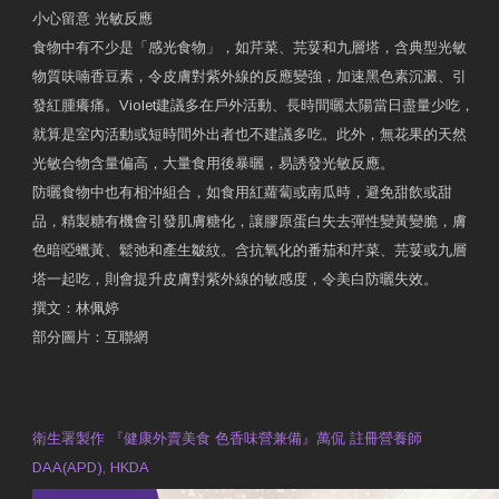
小心留意 光敏反應
食物中有不少是「感光食物」，如芹菜、芫荽和九層塔，含典型光敏
物質呋喃香豆素，令皮膚對紫外線的反應變強，加速黑色素沉澱、引
發紅腫癢痛。Violet建議多在戶外活動、長時間曬太陽當日盡量少吃，
就算是室內活動或短時間外出者也不建議多吃。此外，無花果的天然
光敏合物含量偏高，大量食用後暴曬，易誘發光敏反應。
防曬食物中也有相沖組合，如食用紅蘿蔔或南瓜時，避免甜飲或甜
品，精製糖有機會引發肌膚糖化，讓膠原蛋白失去彈性變黃變脆，膚
色暗啞蠟黃、鬆弛和產生皺紋。含抗氧化的番茄和芹菜、芫荽或九層
塔一起吃，則會提升皮膚對紫外線的敏感度，令美白防曬失效。
撰文：林佩婷
部分圖片：互聯網
原文網址：天然食材 吃出防曬美肌 | 東方日報 | 副刊
Contact Us
衛生署製作 『健康外賣美食 色香味營兼備』萬侃 註冊營養師
DAA(APD), HKDA