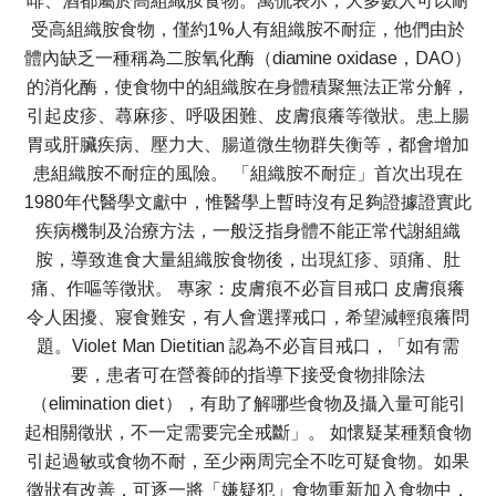
啡、酒都屬於高組織胺食物。萬侃表示，大多數人可以耐
受高組織胺食物，僅約1%人有組織胺不耐症，他們由於
體內缺乏一種稱為二胺氧化酶（diamine oxidase，DAO）
的消化酶，使食物中的組織胺在身體積聚無法正常分解，
引起皮疹、蕁麻疹、呼吸困難、皮膚痕癢等徵狀。患上腸
胃或肝臟疾病、壓力大、腸道微生物群失衡等，都會增加
患組織胺不耐症的風險。 「組織胺不耐症」首次出現在
1980年代醫學文獻中，惟醫學上暫時沒有足夠證據證實此
疾病機制及治療方法，一般泛指身體不能正常代謝組織
胺，導致進食大量組織胺食物後，出現紅疹、頭痛、肚
痛、作嘔等徵狀。 專家：皮膚痕不必盲目戒口 皮膚痕癢
令人困擾、寢食難安，有人會選擇戒口，希望減輕痕癢問
題。Violet Man Dietitian 認為不必盲目戒口，「如有需
要，患者可在營養師的指導下接受食物排除法
（elimination diet），有助了解哪些食物及攝入量可能引
起相關徵狀，不一定需要完全戒斷」。 如懷疑某種類食物
引起過敏或食物不耐，至少兩周完全不吃可疑食物。如果
徵狀有改善，可逐一將「嫌疑犯」食物重新加入食物中，