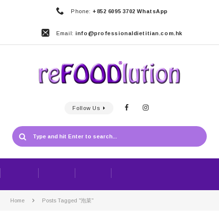
Phone:
+852 6095 3702 WhatsApp
Email:
info@professionaldietitian.com.hk
Follow Us
Home
Posts Tagged "泡菜"