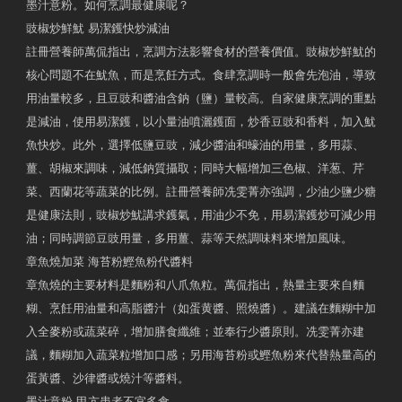
墨汁意粉。如何烹調最健康呢？
豉椒炒鮮魷 易潔鑊快炒減油
註冊營養師萬侃指出，烹調方法影響食材的營養價值。豉椒炒鮮魷的
核心問題不在魷魚，而是烹飪方式。食肆烹調時一般會先泡油，導致
用油量較多，且豆豉和醬油含鈉（鹽）量較高。自家健康烹調的重點
是減油，使用易潔鑊，以小量油噴灑鑊面，炒香豆豉和香料，加入魷
魚快炒。此外，選擇低鹽豆豉，減少醬油和蠔油的用量，多用蒜、
薑、胡椒來調味，減低鈉質攝取；同時大幅增加三色椒、洋葱、芹
菜、西蘭花等蔬菜的比例。註冊營養師冼雯菁亦強調，少油少鹽少糖
是健康法則，豉椒炒魷講求鑊氣，用油少不免，用易潔鑊炒可減少用
油；同時調節豆豉用量，多用薑、蒜等天然調味料來增加風味。
章魚燒加菜 海苔粉鰹魚粉代醬料
章魚燒的主要材料是麵粉和八爪魚粒。萬侃指出，熱量主要來自麵
糊、烹飪用油量和高脂醬汁（如蛋黄醬、照燒醬）。建議在麵糊中加
入全麥粉或蔬菜碎，增加膳食纖維；並奉行少醬原則。冼雯菁亦建
議，麵糊加入蔬菜粒增加口感；另用海苔粉或鰹魚粉來代替熱量高的
蛋黃醬、沙律醬或燒汁等醬料。
墨汁意粉 甲亢患者不宜多食