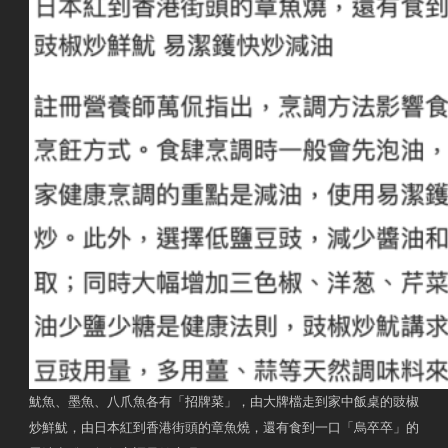
魷魚、墨魚、八爪魚各有「招牌菜」，由大牌檔走到家中飯桌的豉椒
炒鮮魷，由日本紅到香港街頭的章魚燒，還有食到一口「烏卒卒」的