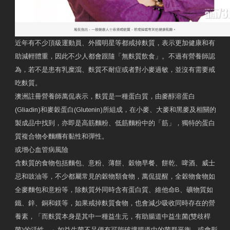
近年有不少頂級運動員、外國明星等都戒掉麩質，表示更加健康和有
助減輕體重，因此不少人都會跟隨「無麩質飲食」。不過有營養師認
為，若不是患有乳糜瀉、麩質不耐症或者對小麥過敏，並沒有需要戒
吃麩質。
澳洲註冊營養師萬侃表示，麩質是一種蛋白質，由麥醇溶蛋白
(Gliadin)和麥穀蛋白(Glutenin)所組成，在小麥、大麥和黑麥及相關的
製成品中找到，亦即是高筋麵粉、低筋麵粉中的「筋」，獨特的蛋白
質複合物令麵糰有黏性和彈性。
或增心血管病風險
含麩質的食物包括麵包、意粉、薄餅、穀物早餐、餅乾、啤酒、威士
忌和豉油等，不少都屬常見的穀物類食物，萬侃提醒，全穀物食物如
全麥麵包和意粉等，除麩質外同時含有蛋白質、維他命B、礦物質如
鐵、鋅、銅和鎂等，如果戒掉麩質食物，也會減少吸收同時存在的營
養素，「而麩質本身是其中一種益生元，有助腸道中益生菌(雙歧桿
菌)的活性。」如益生菌不足便有可能破壞腸道中的菌群平衡，或會影