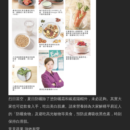
烈日當空，夏日防曬除了塗防曬霜和戴遮陽帽外，未必足夠。其實大
家也可從飲食入手，吃出美白肌膚。請來營養師為大家解構平易近人
的「防曬食物」及避吃高光敏物等美食，預防皮膚吸收黑色素，時刻
保持白滑肌。
常見蔬果 強效有營