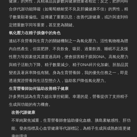
健康」的男性，其精液品質參數與健康體重者相近；反之，肥胖同時
合併代謝功能障礙（如葡萄糖耐受不良及肝臟健康不佳）的男性，精
子數量顯著偏低。這傳遞了重要訊息：改善代謝健康，或許與達到特
定體重數字同等重要，甚至更為關鍵。
氧化壓力在精子損傷中的角色
連結不良營養與生育力的關鍵機制之一為氧化壓力。活性氧物種為體
內自然產生，但當肥胖、不良飲食、吸菸、過量飲酒、睡眠不足及慢
性壓力等因素使其濃度過高時，便會損害精子膜與DNA。高氧化壓力
與精子活動力下降、精子數量減少、精子DNA碎片化加劇、胚胎品質
變差及著床率降低有關。身為生育營養師，我的優先任務之一，即是
透過實證營養與生活型態介入，協助客戶降低氧化壓力。
生育營養師如何協助改善精子健康
許多男性認為生育力超出掌控範圍。幸運的是，營養提供了支持精子
生成與功能的有力機會。
改善代謝健康
不單純聚焦減重，生育營養師會協助優化血糖、胰島素敏感性、肝功
能、發炎指標及心血管健康等代謝標記，為精子生成與成熟創造更健
康的環境。