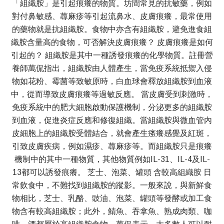
「組織胺」是引起痕癢的物質。坊間常見的抗敏藥，例如
對付鼻敏感、蕁麻疹等引起流鼻水、皮膚痕癢，最常使用
的藥物就是抗組織胺。食物中亦含有組織胺，避免進食組
織胺含量高的食物，可否解決皮膚痕癢？ 皮膚痕癢是如何
引起的？ 組織胺是其中一種誘發痕癢的化學物質。註冊營
養師萬侃指出，組織胺由人體產生，當免疫系統抵禦入侵
物如花粉、霉菌等致敏原時，白血球會釋放組織胺到血液
中，從而導致皮膚痕癢等過敏反應。 當皮膚受到刺激時，
免疫系統中的肥大細胞啟動保護機制，分泌更多的組織胺
到血液，促進炎症反應和修復組織。當組織胺與微血管內
皮細胞上的組織胺受體結合，就會產生瘙癢感覺及紅斑，
引致皮膚疾病，例如濕疹、蕁麻疹等。而組織胺只是痕癢
機制中的其中一種物質，其他物質例如IL-31、IL-4及IL-
13都可以誘發痕癢。 芝士、泡菜、罐頭 含較高組織胺 日
常飲食中，不難找到組織胺的蹤影。一般來說，與新鮮食
物相比，芝士、乳酪、豉油、泡菜、罐頭等發酵或加工食
物含有較高組織胺；此外，鯖魚、吞拿魚、熟成肉類、咖