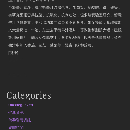
至於墨汁意粉，萬侃指墨汁含黑色素、蛋白質、多醣體、鐵、碘等；
有研究更指它具抗菌、抗氧化、抗炎功效，但多屬實驗室研究。留意
墨汁含碘豐富，甲狀腺功能亢進患者不宜多食。她又提醒，食譜或加
入大量奶油、牛油、芝士去平衡墨汁澀味，導致飽和脂肪大增；建議
改用橄欖油、蒜片及低脂芝士，多搭配鮮蝦、蜆肉等低脂海鮮，並在
醬汁中加入番茄、蘑菇、菠菜等，豐富口味和營養。
[健康]
原文網址
約見營養師
Categories
Uncategorized
健康資訊
備孕營養資訊
媒體訪問