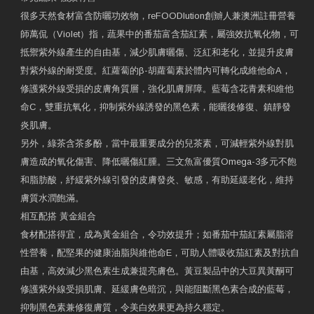
很多天然食材富含防曬功效物，reFOODlution創辧人兼澳洲註冊營養
師萬侃（Violet）指，蔬果中的番茄富含茄紅素，屬強效抗氧化物，可
抵禦紫外線產生的自由基，減少肌膚曬傷、泛紅和老化，並提升皮膚
對紫外線的耐受度。紅蘿蔔的β-胡蘿蔔素於體內可轉化成維他命A，
修護紫外線受損的皮膚角質層，強化肌膚屏障。藍莓含花青素和維他
命C，雙重抗氧化，抑制紫外線誘發的黑色素，能曬後修復、鎮靜發
炎肌膚。
另外，綠茶含茶多酚，當中最重要成分的兒茶素，可減輕紫外線對肌
膚造成的氧化傷害、降低曬傷紅腫。三文魚富優質Omega-3多元不飽
和脂肪酸，紓緩紫外線引發的皮膚發炎、敏感，有助延緩老化，維持
膚質水潤飽滿。
相互配搭 黃金組合
食材配搭得宜，成為黃金組合，令功效提升；如番茄中茄紅素屬脂溶
性營養，配堅果的健康油脂與維他命E，可助人體吸收茄紅素及對抗自
由基，高效減少黑色素生成兼提亮膚色。黃豆製品中的大豆異黃酮可
修護紫外線受損肌膚、延緩膚色暗沉，與能阻斷黑色素合成的藍莓，
抑制黑色素兼修復膚質，令美白效果更為持久穩定。