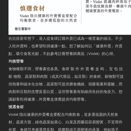
在抗疫新常態下，港人從食肆訂購外賣已成為一種普遍的做法。不少
人吃外賣時，也希望吃得健康一點。想了解如何以「健康外賣」作賣
點，吸引食客光顧，不妨參考註冊營養師萬侃（Violet）的心得。
均衡營養
食物種類不同，營養素也各異。食肆 製 作 外 賣 餐 盒 時， 宜 包 括
穀 物類、蔬菜類和肉類（或其代替品，如豆類）的食材。穀物類可提
供熱量和碳水化合物，蔬菜類可提供膳食纖維、胡蘿蔔素和葉酸，而
肉類和豆類則含豐富蛋白質，這些營養素有助維持良好的免疫力。想
讓顧客吃得健康，外賣餐盒便應提供均衡營養。
慎選食材
Violet 指出健康的外賣餐盒要配合均衡飲食，並多選低脂的天然食
材。蔬菜方面，綠色蔬菜如菜心、白菜及西蘭花容易變黃，不宜用作
外賣。食肆可考慮選用瓜類、菇菌類或不易變黃的蔬菜，例如茄子、