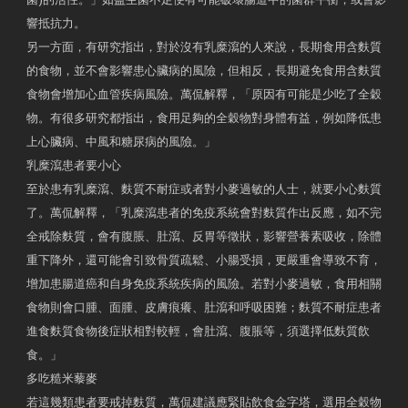
響抵抗力。
另一方面，有研究指出，對於沒有乳糜瀉的人來說，長期食用含麩質
的食物，並不會影響患心臟病的風險，但相反，長期避免食用含麩質
食物會增加心血管疾病風險。萬侃解釋，「原因有可能是少吃了全穀
物。有很多研究都指出，食用足夠的全穀物對身體有益，例如降低患
上心臟病、中風和糖尿病的風險。」
乳糜瀉患者要小心
至於患有乳糜瀉、麩質不耐症或者對小麥過敏的人士，就要小心麩質
了。萬侃解釋，「乳糜瀉患者的免疫系統會對麩質作出反應，如不完
全戒除麩質，會有腹脹、肚瀉、反胃等徵狀，影響營養素吸收，除體
重下降外，還可能會引致骨質疏鬆、小腸受損，更嚴重會導致不育，
增加患腸道癌和自身免疫系統疾病的風險。若對小麥過敏，食用相關
食物則會口腫、面腫、皮膚痕癢、肚瀉和呼吸困難；麩質不耐症患者
進食麩質食物後症狀相對較輕，會肚瀉、腹脹等，須選擇低麩質飲
食。」
多吃糙米藜麥
若這幾類患者要戒掉麩質，萬侃建議應緊貼飲食金字塔，選用全穀物