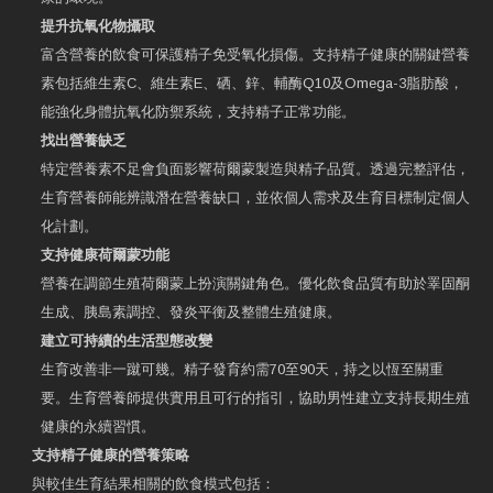
提升抗氧化物攝取
富含營養的飲食可保護精子免受氧化損傷。支持精子健康的關鍵營養
素包括維生素C、維生素E、硒、鋅、輔酶Q10及Omega-3脂肪酸，
能強化身體抗氧化防禦系統，支持精子正常功能。
找出營養缺乏
特定營養素不足會負面影響荷爾蒙製造與精子品質。透過完整評估，
生育營養師能辨識潛在營養缺口，並依個人需求及生育目標制定個人
化計劃。
支持健康荷爾蒙功能
營養在調節生殖荷爾蒙上扮演關鍵角色。優化飲食品質有助於睪固酮
生成、胰島素調控、發炎平衡及整體生殖健康。
建立可持續的生活型態改變
生育改善非一蹴可幾。精子發育約需70至90天，持之以恆至關重
要。生育營養師提供實用且可行的指引，協助男性建立支持長期生殖
健康的永續習慣。
支持精子健康的營養策略
與較佳生育結果相關的飲食模式包括：