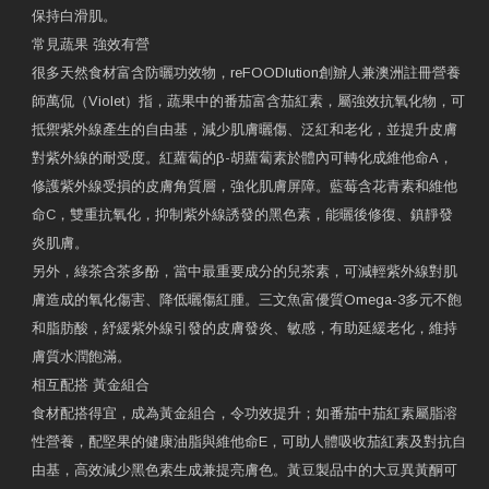
保持白滑肌。
常見蔬果 強效有營
很多天然食材富含防曬功效物，reFOODlution創辧人兼澳洲註冊營養
師萬侃（Violet）指，蔬果中的番茄富含茄紅素，屬強效抗氧化物，可
抵禦紫外線產生的自由基，減少肌膚曬傷、泛紅和老化，並提升皮膚
對紫外線的耐受度。紅蘿蔔的β-胡蘿蔔素於體內可轉化成維他命A，
修護紫外線受損的皮膚角質層，強化肌膚屏障。藍莓含花青素和維他
命C，雙重抗氧化，抑制紫外線誘發的黑色素，能曬後修復、鎮靜發
炎肌膚。
另外，綠茶含茶多酚，當中最重要成分的兒茶素，可減輕紫外線對肌
膚造成的氧化傷害、降低曬傷紅腫。三文魚富優質Omega-3多元不飽
和脂肪酸，紓緩紫外線引發的皮膚發炎、敏感，有助延緩老化，維持
膚質水潤飽滿。
相互配搭 黃金組合
食材配搭得宜，成為黃金組合，令功效提升；如番茄中茄紅素屬脂溶
性營養，配堅果的健康油脂與維他命E，可助人體吸收茄紅素及對抗自
由基，高效減少黑色素生成兼提亮膚色。黃豆製品中的大豆異黃酮可