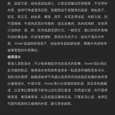
材。蔬菜方面，綠色蔬菜如菜心、白菜及西蘭花容易變黃，不宜用作
外賣。食肆可考慮選用瓜類、菇菌類或不易變黃的蔬菜，例如茄子、
節瓜、翠玉瓜、娃娃菜、椰菜、西芹、木耳及秀珍菇。肉類方面，則
可選豬柳、牛肩肉及西冷等瘦肉，或去皮禽肉、魚肉或海鮮，並使用
少油快炒、蒸、焗、炆等低脂烹調方法。一般而言，脆口的煎炸食物
存放於餐盒後，外皮便會變軟，賣相亦失色不少，故此不適合作外
賣。Violet 提議肉碎蒸茄子、娃娃菜冬菇炆鯪魚餅、雜菌牛肉意粉等
健康實惠的外賣餐款。
健康湯水
香港人喜歡湯水，不少食肆都提供包括湯水的套餐。Violet 指出相比
起含糖的飲品，健康湯水有助食客進食多一點蔬菜和攝取更多水分，
是較佳的選擇。她建議食肆可考慮以蔬菜和其他低脂及低鹽的食材煮
出健康湯水。中湯方面，Violet 推介白菜瘦肉菜乾湯、節瓜章魚豬腱
湯，以及青紅蘿蔔栗子鮮淮山花生眉豆素湯；而西湯方面，則可選擇
雜菜湯、番茄腰果湯，以及低脂忌廉南瓜湯。只要多花心思，食肆定
可製作既美味又健康的外賣，吸引更多顧客。
衛生署製作 星級有營食肆