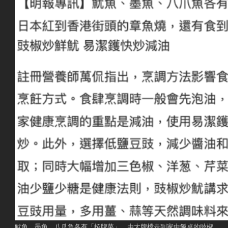
魷魚、墨魚、八爪魚各有「招牌菜」，由大牌檔走到家中飯桌的豉椒