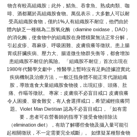
物含有較高組織胺；此外，鯖魚、吞拿魚、熟成肉類、咖
啡、酒都屬於高組織胺食物。萬侃表示，大多數人可以耐
受高組織胺食物，僅約1%人有組織胺不耐症，他們由於
體內缺乏一種稱為二胺氧化酶（diamine oxidase，DAO）
的消化酶，使食物中的組織胺在身體積聚無法正常分解，
引起皮疹、蕁麻疹、呼吸困難、皮膚痕癢等徵狀。患上腸
胃或肝臟疾病、壓力大、腸道微生物群失衡等，都會增加
患組織胺不耐症的風險。 「組織胺不耐症」首次出現在
1980年代醫學文獻中，惟醫學上暫時沒有足夠證據證實此
疾病機制及治療方法，一般泛指身體不能正常代謝組織
胺，導致進食大量組織胺食物後，出現紅疹、頭痛、肚
痛、作嘔等徵狀。 專家：皮膚痕不必盲目戒口 皮膚痕癢
令人困擾、寢食難安，有人會選擇戒口，希望減輕痕癢問
題。Violet Man Dietitian 認為不必盲目戒口，「如有需
要，患者可在營養師的指導下接受食物排除法
（elimination diet），有助了解哪些食物及攝入量可能引
起相關徵狀，不一定需要完全戒斷」。 如懷疑某種類食物