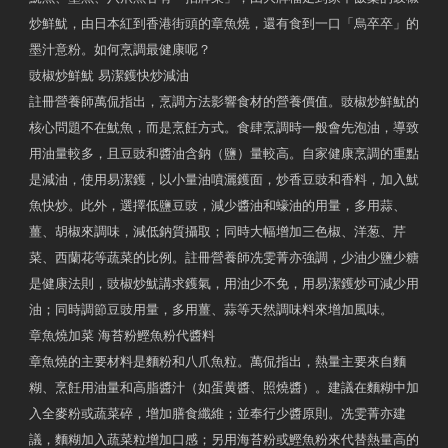
炒鮮魷，由日本紅到香港街頭的章魚燒，還有食到一口「烏卒卒」的
墨汁意粉。如何烹調最健康呢？
豉椒炒鮮魷 易潔鑊快炒減油
註冊營養師萬侃指出，烹調方法影響食材的營養價值。豉椒炒鮮魷的
核心問題不在魷魚，而是烹飪方式。食肆烹調時一般會先泡油，導致
用油量較多，且豆豉和醬油含鈉（鹽）量較高。自家健康烹調的重點
是減油，使用易潔鑊，以小量油噴灑鑊面，炒香豆豉和香料，加入魷
魚快炒。此外，選擇低鹽豆豉，減少醬油和蠔油的用量，多用蒜、
薑、胡椒來調味，減低鈉質攝取；同時大幅增加三色椒、洋葱、芹
菜、西蘭花等蔬菜的比例。註冊營養師冼雯菁亦強調，少油少鹽少糖
是健康法則，豉椒炒魷講求鑊氣，用油少不免，用易潔鑊炒可減少用
油；同時調節豆豉用量，多用薑、蒜等天然調味料來增加風味。
章魚燒加菜 海苔粉鰹魚粉代醬料
章魚燒的主要材料是麵粉和八爪魚粒。萬侃指出，熱量主要來自麵
糊、烹飪用油量和高脂醬汁（如蛋黄醬、照燒醬）。建議在麵糊中加
入全麥粉或蔬菜碎，增加膳食纖維；並奉行少醬原則。冼雯菁亦建
議，麵糊加入蔬菜粒增加口感；另用海苔粉或鰹魚粉來代替熱量高的