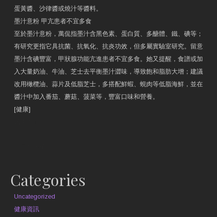
蛋黃醬、沙律醬或燒汁等醬料。
墨汁意粉 甲亢患者不宜多食
至於墨汁意粉，萬侃指墨汁含黑色素、蛋白質、多醣體、鐵、碘等；
有研究更指它具抗菌、抗氧化、抗炎功效，但多屬實驗室研究。留意
墨汁含碘豐富，甲狀腺功能亢進患者不宜多食。她又提醒，食譜或加
入大量奶油、牛油、芝士去平衡墨汁澀味，導致飽和脂肪大增；建議
改用橄欖油、蒜片及低脂芝士，多搭配鮮蝦、蜆肉等低脂海鮮，並在
醬汁中加入番茄、蘑菇、菠菜等，豐富口味和營養。
[健康]
原文網址
約見營養師
Categories
Uncategorized
健康資訊