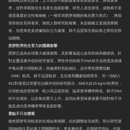
動物模型研究證實，父方肥胖可能延緩著床前胚胎發育、降低著床
率，並對孕期胎兒生長產生負面影響。研究人員也發現，成熟精子若
過度暴露於活性氧物種（一種常與肥胖相關的氧化壓力形式），將損
害胚胎生長與著床。雖然人類研究較複雜，未必能確立直接因果關
係，但愈來愈多證據指向父方健康、精子品質與生殖結果之間存在類
似關聯。
肥胖對男性生育力的隱藏衝擊
肥胖已成為全球重大健康挑戰，其影響遠超心血管疾病與糖尿病。針
對反覆流產伴侶的研究發現，男性伴侶的精子DNA碎片化程度及精液
中氧化壓力明顯較高；與健康對照組相比，這些男性體重指數
（BMI）較高、精子品質較差，且生殖荷爾蒙指標異常。另一項納入
651對接受試管嬰兒治療伴侶的研究顯示，BMI大於28 kg/m²的男性，
出現較低的受精率、較少高品質胚胎、臨床懷孕機率降低、精子DNA
碎片化增加，以及氧化壓力上升。這些結果意味著過重可能對精子功
能及成功受孕機率帶來負面影響。
重點不只在體重
雖然肥胖常與較差的生殖結果相關，但此關聯並非絕對。部分研究發
現BMI與生育結果之間關聯性低；更有趣的是，近期研究指出，代謝