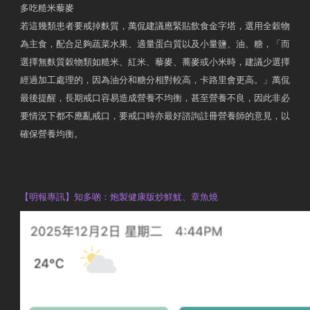
多吃糙米藜麥
若這幾類患者要戒掉麩質，萬侃建議應緊貼飲食金字塔，選用全穀物
為主食，配合足夠蔬菜水果、適量蛋白質以及小量鹽、油、糖，「而
選擇無麩質穀物類如糙米、紅米、藜麥、蕎麥或小米時，建議少選擇
經過加工處理的，因為油分和糖分相對較高，卡路里會更高。」萬侃
最後提醒，長期戒口容易造成營養不均衡，甚至營養不良，因此非必
要情況下都不應亂戒口，要戒口時亦最好諮詢註冊營養師的意見，以
確保營養均衡。
AM730
執業註冊營養師 Violet Man
【明報專訊】知多啲：炮製健康版炒鮮魷、章魚燒