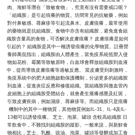
肉、海鮮等潛在「致敏食物」，究竟有沒有需要戒口呢？
「組織胺」是引起痕癢的物質。坊間常見的抗敏藥，例如
對付鼻敏感、蕁麻疹等引起流鼻水、皮膚痕癢，最常使用
的藥物就是抗組織胺。食物中亦含有組織胺，避免進食組
織胺含量高的食物，可否解決皮膚痕癢？ 皮膚痕癢是如何
引起的？ 組織胺是其中一種誘發痕癢的化學物質。註冊營
養師萬侃指出，組織胺由人體產生，當免疫系統抵禦入侵
物如花粉、霉菌等致敏原時，白血球會釋放組織胺到血液
中，從而導致皮膚痕癢等過敏反應。 當皮膚受到刺激時，
免疫系統中的肥大細胞啟動保護機制，分泌更多的組織胺
到血液，促進炎症反應和修復組織。當組織胺與微血管內
皮細胞上的組織胺受體結合，就會產生瘙癢感覺及紅斑，
引致皮膚疾病，例如濕疹、蕁麻疹等。而組織胺只是痕癢
機制中的其中一種物質，其他物質例如IL-31、IL-4及IL-
13都可以誘發痕癢。 芝士、泡菜、罐頭 含較高組織胺 日
常飲食中，不難找到組織胺的蹤影。一般來說，與新鮮食
物相比，芝士、乳酪、豉油、泡菜、罐頭等發酵或加工食