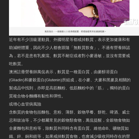
近年有不少頂級運動員、外國明星等都戒掉麩質，表示更加健康和有
助減輕體重，因此不少人都會跟隨「無麩質飲食」。不過有營養師認
為，若不是患有乳糜瀉、麩質不耐症或者對小麥過敏，並沒有需要戒
吃麩質。
澳洲註冊營養師萬侃表示，麩質是一種蛋白質，由麥醇溶蛋白
(Gliadin)和麥穀蛋白(Glutenin)所組成，在小麥、大麥和黑麥及相關的
製成品中找到，亦即是高筋麵粉、低筋麵粉中的「筋」，獨特的蛋白
質複合物令麵糰有黏性和彈性。
或增心血管病風險
含麩質的食物包括麵包、意粉、薄餅、穀物早餐、餅乾、啤酒、威士
忌和豉油等，不少都屬常見的穀物類食物，萬侃提醒，全穀物食物如
全麥麵包和意粉等，除麩質外同時含有蛋白質、維他命B、礦物質如
鐵、鋅、銅和鎂等，如果戒掉麩質食物，也會減少吸收同時存在的營