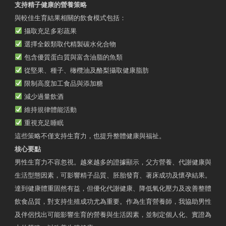
支持精子健康的營養策略
與較佳生育結果相關的飲食模式包括：
攝取充足多彩蔬果
選擇全穀類取代精製碳水化合物
包含優質蛋白質與富含油脂的魚類
從堅果、種子、橄欖油及酪梨攝取健康脂肪
限制高度加工食品與添加糖
減少過量飲酒
維持規律體能活動
重視充足睡眠
這些策略不僅支持生育力，也提升整體健康與福祉。
核心要點
男性生育力不容忽視。越來越多的證據顯示，父方營養、代謝健康與
生活型態因素，可影響精子品質、胚胎發育、著床成功及懷孕結果。
達到健康體重固然有益，但優化代謝健康、降低氧化壓力及改善整體
飲食品質，對支持生殖成功尤為重要。作為生育營養師，我協助男性
及伴侶找出可能影響生育的營養與生活因素，並制定個人化、實證為