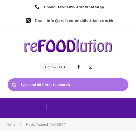
Phone:
+852 6095 3702 WhatsApp
Email:
info@professionaldietitian.com.hk
Follow Us
Home
Posts Tagged "抗組織胺"