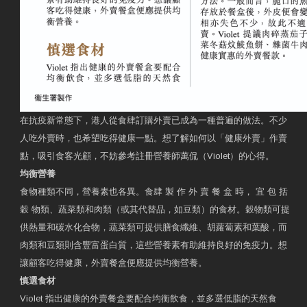
在抗疫新常態下，港人從食肆訂購外賣已成為一種普遍的做法。不少
人吃外賣時，也希望吃得健康一點。想了解如何以「健康外賣」作賣
點，吸引食客光顧，不妨參考註冊營養師萬侃（Violet）的心得。
均衡營養
食物種類不同，營養素也各異。食肆 製 作 外 賣 餐 盒 時， 宜 包 括
穀 物類、蔬菜類和肉類（或其代替品，如豆類）的食材。穀物類可提
供熱量和碳水化合物，蔬菜類可提供膳食纖維、胡蘿蔔素和葉酸，而
肉類和豆類則含豐富蛋白質，這些營養素有助維持良好的免疫力。想
讓顧客吃得健康，外賣餐盒便應提供均衡營養。
慎選食材
Violet 指出健康的外賣餐盒要配合均衡飲食，並多選低脂的天然食