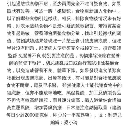
引起過敏或食物不耐，至少兩周完全不吃可疑食物。如果
徵狀有改善，可逐一將「嫌疑犯」食物重新加入食物中，
以了解哪些食物引起徵狀。相反，排除食物後情况未有好
轉，則表示這類食物不是最可疑的致敏禍首。若證實某食
物引起過敏，營養師會調整食物分量，找出引起徵狀的閾
值，譬如試驗結果發現吃一片芝士會引致皮膚痕癢，但吃
半片沒有問題，那麼病人便毋須完全戒掉芝士。須營養師
監督 免營養不良 特別要注意的是，食物排除法應在營養
師的監督下執行，切忌胡亂戒口或自行嘗試排除某類食
物，以免造成營養不良、體重下降。如果發現進食某類食
物後出現皮膚痕癢、出疹等徵狀，有可能是對食物敏感或
食物不耐症，應及早求醫。 雖然健康人士能代謝食物中的
組織胺，但亦不能放肆地吃。萬侃提醒，加工及醃製食品
不但含有較高組織胺，而且鹽分偏高，攝入過量鈉會增加
高血壓風險，增加腎臟負擔，日常應注意鈉攝取量（建議
每日少於2000毫克鈉，即少於一平茶匙鹽）。文：利楚兒
編輯：梁小玲