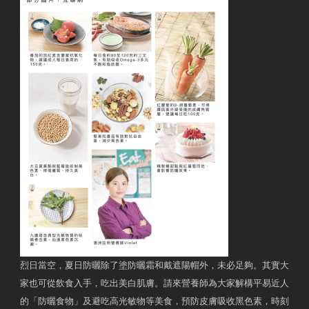
烈日當空，夏日防曬除了塗防曬霜和戴遮陽帽外，未必足夠。其實大
家也可從飲食入手，吃出美白肌膚。請來營養師為大家解構平易近人
的「防曬食物」及避吃高光敏物等美食，預防皮膚吸收黑色素，時刻