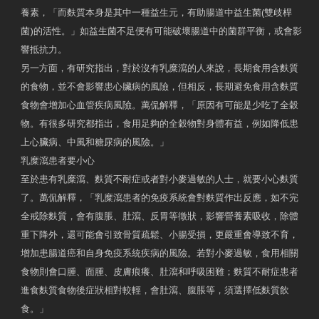
養素，「而麩質本身是其中一種益生元，有助腸道中益生菌(雙歧桿
菌)的活性。」如益生菌不足便有可能破壞腸道中的菌群平衡，或會影
響抵抗力。
另一方面，有研究指出，對於沒有乳糜瀉的人來說，長期食用含麩質
的食物，並不會影響患心臟病的風險，但相反，長期避免食用含麩質
食物會增加心血管疾病風險。萬侃解釋，「原因有可能是少吃了全穀
物。有很多研究都指出，食用足夠的全穀物對身體有益，例如降低患
上心臟病、中風和糖尿病的風險。」
乳糜瀉患者要小心
至於患有乳糜瀉、麩質不耐症或者對小麥過敏的人士，就要小心麩質
了。萬侃解釋，「乳糜瀉患者的免疫系統會對麩質作出反應，如不完
全戒除麩質，會有腹脹、肚瀉、反胃等徵狀，影響營養素吸收，除體
重下降外，還可能會引致骨質疏鬆、小腸受損，更嚴重會導致不育，
增加患腸道癌和自身免疫系統疾病的風險。若對小麥過敏，食用相關
食物則會口腫、面腫、皮膚痕癢、肚瀉和呼吸困難；麩質不耐症患者
進食麩質食物後症狀相對較輕，會肚瀉、腹脹等，須選擇低麩質飲
食。」