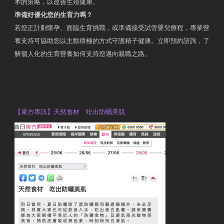
本的策略，以改善生殖健康。
準備好優化您的生育力嗎？
若您正計劃懷孕、面臨生育挑戰，或準備接受試管嬰兒療程，專業營
養支持可協助您以主動積極的方式守護精子健康。立即預約諮詢，了
解個人化的生育營養如何支持您邁向親職之路。
Contact Us
OTP Violet Man Registered Dietitian
【東方專訊】天然食材 吃出防曬美肌