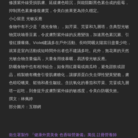
修護紫外線受損肌膚、延緩膚色暗沉，與能阻斷黑色素合成的藍莓，
抑制黑色素兼修復膚質，令美白效果更為持久穩定。
小心留意 光敏反應
食物中有不少是「感光食物」，如芹菜、芫荽和九層塔，含典型光敏
物質呋喃香豆素，令皮膚對紫外線的反應變強，加速黑色素沉澱、引
發紅腫癢痛。Violet建議多在戶外活動、長時間曬太陽當日盡量少吃，
就算是室內活動或短時間外出者也不建議多吃。此外，無花果的天然
光敏合物含量偏高，大量食用後暴曬，易誘發光敏反應。
防曬食物中也有相沖組合，如食用紅蘿蔔或南瓜時，避免甜飲或甜
品，精製糖有機會引發肌膚糖化，讓膠原蛋白失去彈性變黃變脆，膚
色暗啞蠟黃、鬆弛和產生皺紋。含抗氧化的番茄和芹菜、芫荽或九層
塔一起吃，則會提升皮膚對紫外線的敏感度，令美白防曬失效。
撰文：林佩婷
部分圖片：互聯網
原文網址：天然食材 吃出防曬美肌 | 東方日報 | 副刊
Contact Us
衛生署製作 『健康外賣美食 色香味營兼備』萬侃 註冊營養師