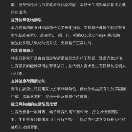
能、發炎指標及心血管健康等代謝標記，為精子生成與成熟創造更健
康的環境。
提升抗氧化物攝取
富含營養的飲食可保護精子免受氧化損傷。支持精子健康的關鍵營養
素包括維生素C、維生素E、硒、鋅、輔酶Q10及Omega-3脂肪酸，
能強化身體抗氧化防禦系統，支持精子正常功能。
找出營養缺乏
特定營養素不足會負面影響荷爾蒙製造與精子品質。透過完整評估，
生育營養師能辨識潛在營養缺口，並依個人需求及生育目標制定個人
化計劃。
支持健康荷爾蒙功能
營養在調節生殖荷爾蒙上扮演關鍵角色。優化飲食品質有助於睪固酮
生成、胰島素調控、發炎平衡及整體生殖健康。
建立可持續的生活型態改變
生育改善非一蹴可幾。精子發育約需70至90天，持之以恆至關重
要。生育營養師提供實用且可行的指引，協助男性建立支持長期生殖
健康的永續習慣。