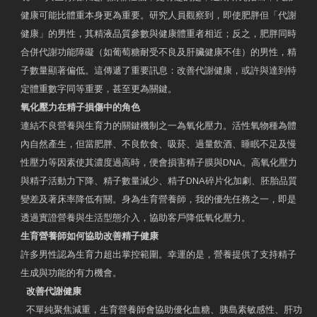
健康可能比體重本身更為重要。研究人員觀察到，即使肥胖但「代謝
健康」的男性，其精液品質參數與健康體重者相近；反之，肥胖同時
合併代謝功能障礙（如葡萄糖耐受不良及肝臟健康不佳）的男性，精
子數量顯著偏低。這傳遞了重要訊息：改善代謝健康，或許與達到特
定體重數字同等重要，甚至更為關鍵。
氧化壓力在精子損傷中的角色
連結不良營養與生育力的關鍵機制之一為氧化壓力。活性氧物種為體
內自然產生，但當肥胖、不良飲食、吸菸、過量飲酒、睡眠不足及慢
性壓力等因素使其濃度過高時，便會損害精子膜與DNA。高氧化壓力
與精子活動力下降、精子數量減少、精子DNA碎片化加劇、胚胎品質
變差及著床率降低有關。身為生育營養師，我的優先任務之一，即是
透過實證營養與生活型態介入，協助客戶降低氧化壓力。
生育營養師如何協助改善精子健康
許多男性認為生育力超出掌控範圍。幸運的是，營養提供了支持精子
生成與功能的有力機會。
改善代謝健康
不單純聚焦減重，生育營養師會協助優化血糖、胰島素敏感性、肝功